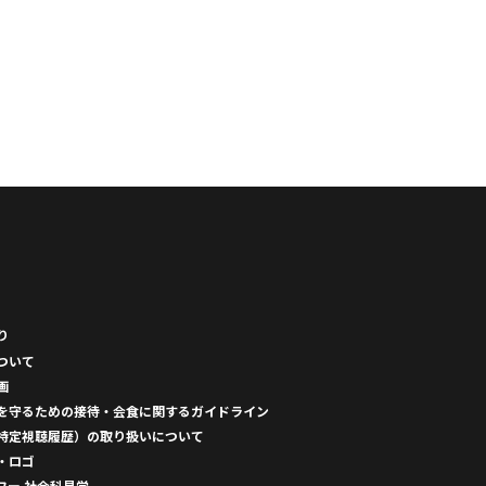
り
ついて
画
を守るための接待・会食に関するガイドライン
特定視聴履歴）の取り扱いについて
・ロゴ
ワー 社会科見学