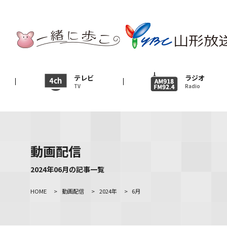
テレビ
TV
ニュース
テレビ
ラジオ
TV
Radio
News
イベント
Event
動画配信
ＹＢＣオンデマンド
2024年06月の記事一覧
HOME
>
動画配信
>
2024年
>
6月