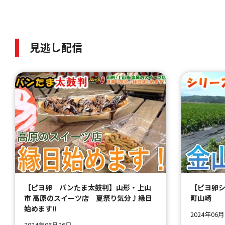
見逃し配信
【ピヨ卵 バンたま太鼓判】山形・上山
【ピヨ卵シ
市 高原のスイーツ店 夏祭り気分♪縁日
町山崎
始めます!!
2024年06
2024年06月26日