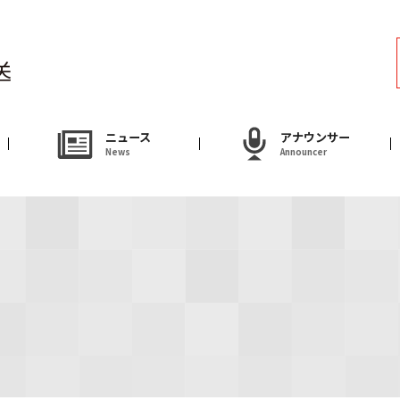
ラジオ
Radio
アナウンサー
ニュース
アナウンサー
News
Announcer
Announcer
試写会・プレゼ
Present
やまがた情熱市場