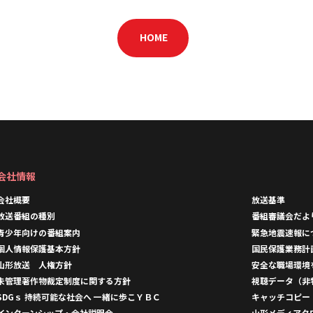
HOME
会社情報
会社概要
放送基準
放送番組の種別
番組審議会だよ
青少年向けの番組案内
緊急地震速報に
個人情報保護基本方針
国民保護業務計
山形放送 人権方針
安全な職場環境
未管理著作物裁定制度に関する方針
視聴データ（非
SDGｓ 持続可能な社会へ 一緒に歩こＹＢＣ
キャッチコピー
インターンシップ・会社説明会
山形メディアタ