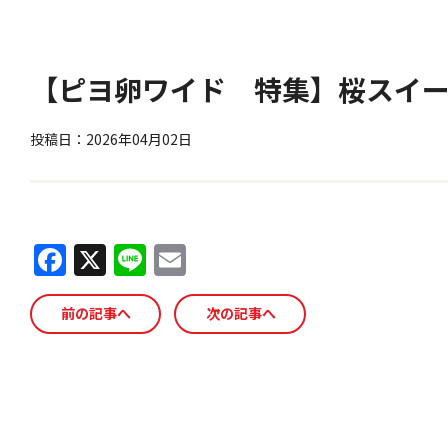
【ピヨ卵ワイド 特集】桜スイ
投稿日：2026年04月02日
F
X
Li
E
a
n
m
c
e
ai
前の記事へ
次の記事へ
e
l
b
o