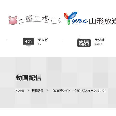
テレビ
TV
ニュース
テレビ
ラジオ
TV
Radio
News
イベント
Event
動画配信
ＹＢＣオンデマンド
HOME
>
動画配信
>
【ピヨ卵ワイド 特集】桜スイーツめぐり