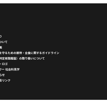
り
ついて
画
を守るための接待・会食に関するガイドライン
特定視聴履歴）の取り扱いについて
・ロゴ
ワー 社会科見学
らせ
局リンク