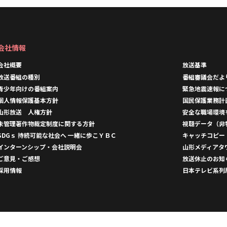
会社情報
会社概要
放送基準
放送番組の種別
番組審議会だよ
青少年向けの番組案内
緊急地震速報に
個人情報保護基本方針
国民保護業務計
山形放送 人権方針
安全な職場環境
未管理著作物裁定制度に関する方針
視聴データ（非
SDGｓ 持続可能な社会へ 一緒に歩こＹＢＣ
キャッチコピー
インターンシップ・会社説明会
山形メディアタ
ご意見・ご感想
放送休止のお知
採用情報
日本テレビ系列