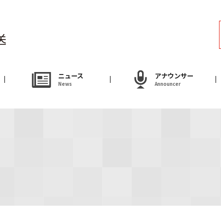
ラジオ
Radio
アナウンサー
ニュース
アナウンサー
News
Announcer
Announcer
試写会・プレゼ
Present
やまがた情熱市場