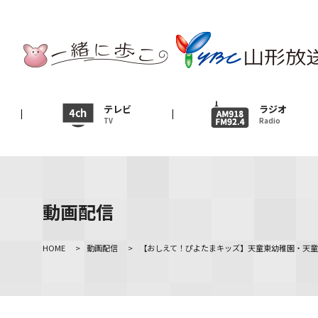
テレビ
TV
ニュース
テレビ
ラジオ
TV
Radio
News
イベント
Event
動画配信
ＹＢＣオンデマンド
HOME
>
動画配信
>
【おしえて！ぴよたまキッズ】天童東幼稚園・天童