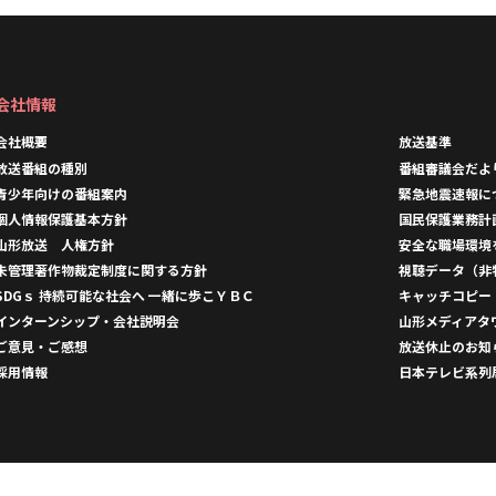
会社情報
会社概要
放送基準
放送番組の種別
番組審議会だよ
青少年向けの番組案内
緊急地震速報に
個人情報保護基本方針
国民保護業務計
山形放送 人権方針
安全な職場環境
未管理著作物裁定制度に関する方針
視聴データ（非
SDGｓ 持続可能な社会へ 一緒に歩こＹＢＣ
キャッチコピー
インターンシップ・会社説明会
山形メディアタ
ご意見・ご感想
放送休止のお知
採用情報
日本テレビ系列