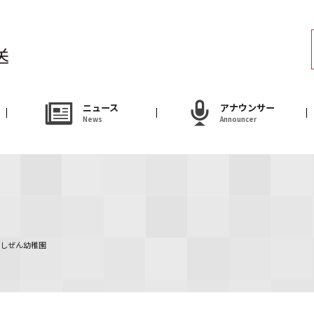
ラジオ
Radio
アナウンサー
ニュース
アナウンサー
News
Announcer
Announcer
試写会・プレゼ
Present
やまがた情熱市場
しぜん幼稚園