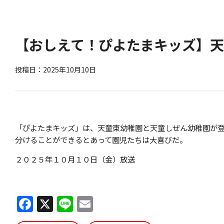
【おしえて！ぴよたまキッズ】
投稿日：2025年10月10日
「ぴよたまキッズ」は、天童東幼稚園と天童しぜん幼稚園が
分けることができるとあって園児たちは大喜びだ。
２０２５年１０月１０日（金）放送
F
X
Li
E
a
n
m