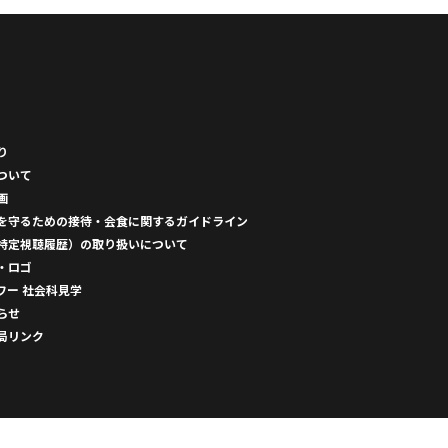
り
ついて
画
を守るための接待・会食に関するガイドライン
特定視聴履歴）の取り扱いについて
・ロゴ
ワー 社会科見学
らせ
局リンク