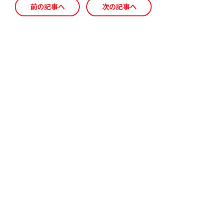
c
e
ai
前の記事へ
次の記事へ
e
l
b
o
o
k