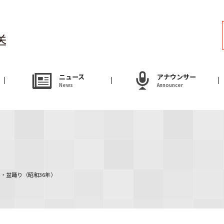
ラジオ
Radio
アナウンサー
ニュース
アナウンサー
News
Announcer
Announcer
試写会・プレゼ
Present
やまがた情熱市場
・盆踊り（昭和36年）