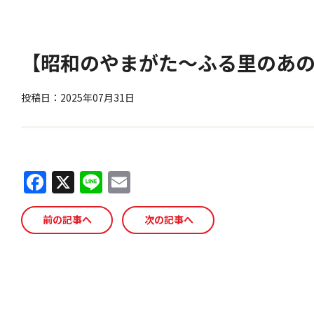
【昭和のやまがた～ふる里のあの
投稿日：2025年07月31日
F
X
Li
E
a
n
m
c
e
ai
前の記事へ
次の記事へ
e
l
b
o