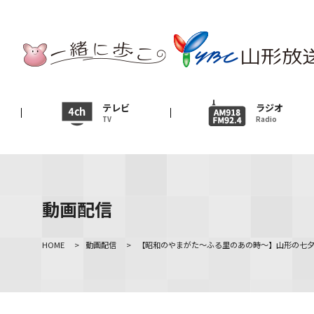
テレビ
TV
ニュース
テレビ
ラジオ
TV
Radio
News
イベント
Event
動画配信
ＹＢＣオンデマンド
HOME
>
動画配信
>
【昭和のやまがた～ふる里のあの時～】山形の七夕