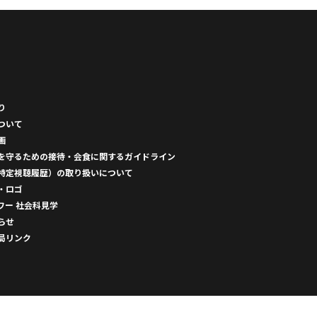
り
ついて
画
を守るための接待・会食に関するガイドライン
特定視聴履歴）の取り扱いについて
・ロゴ
ワー 社会科見学
らせ
局リンク