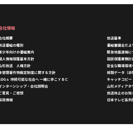
会社情報
会社概要
放送基準
放送番組の種別
番組審議会だよ
青少年向けの番組案内
緊急地震速報に
個人情報保護基本方針
国民保護業務計
山形放送 人権方針
安全な職場環境
未管理著作物裁定制度に関する方針
視聴データ（非
SDGｓ 持続可能な社会へ 一緒に歩こＹＢＣ
キャッチコピー
インターンシップ・会社説明会
山形メディアタ
ご意見・ご感想
放送休止のお知
採用情報
日本テレビ系列