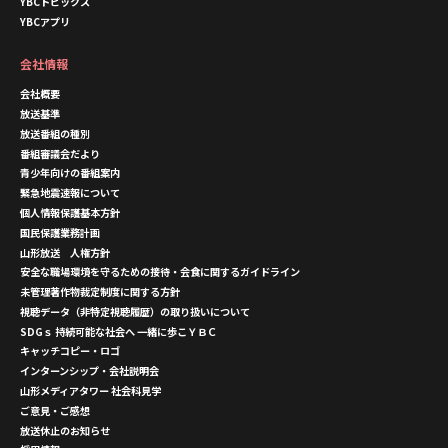
YBCトピックス
YBCアプリ
会社情報
会社概要
放送基準
放送番組の種別
番組審議会だより
青少年向けの番組案内
緊急地震速報について
個人情報保護基本方針
国民保護業務計画
山形放送 人権方針
安全な職場環境を守るための接待・会食に関するガイドライン
未管理著作物裁定制度に関する方針
視聴データ（非特定視聴履歴）の取り扱いについて
SDGｓ 持続可能な社会へ 一緒に歩こＹＢＣ
キャッチコピー・ロゴ
インターンシップ・会社説明会
山形メディアタワー 社会科見学
ご意見・ご感想
放送休止のお知らせ