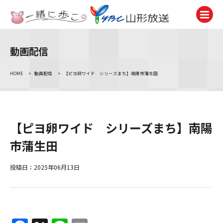
動画配信
テレビ
TV
HOME
>
動画配信
>
【ピヨ卵ワイド シリーズまち】南陽市蒲生田
ラジオ
Radio
ニュース
【ピヨ卵ワイド シリーズまち】南陽
News
市蒲生田
アナウンサー
Announcer
投稿日：2025年06月13日
イベント
Event
試写会・プレゼント
Present