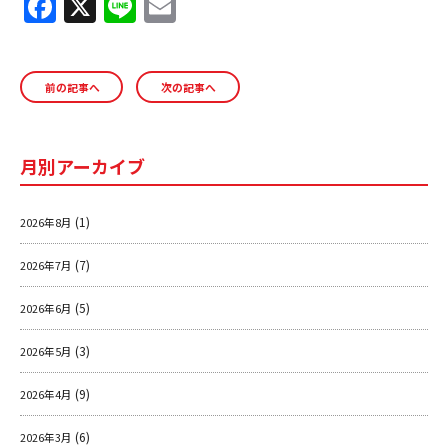
F
X
Li
E
a
n
m
ＹＢＣオンデマンド
c
e
ai
前の記事へ
次の記事へ
e
l
やまがた情熱市場
b
o
月別アーカイブ
o
k
(1)
2026年8月
(7)
2026年7月
(5)
2026年6月
(3)
2026年5月
(9)
2026年4月
(6)
2026年3月