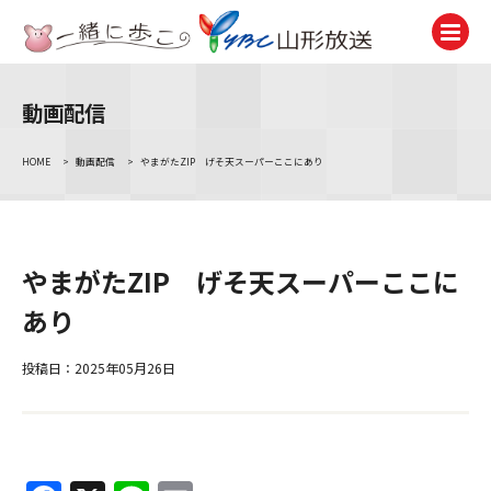
動画配信
テレビ
TV
HOME
>
動画配信
>
やまがたZIP げそ天スーパーここにあり
ラジオ
Radio
ニュース
やまがたZIP げそ天スーパーここに
News
あり
アナウンサー
Announcer
投稿日：2025年05月26日
イベント
Event
試写会・プレゼント
Present