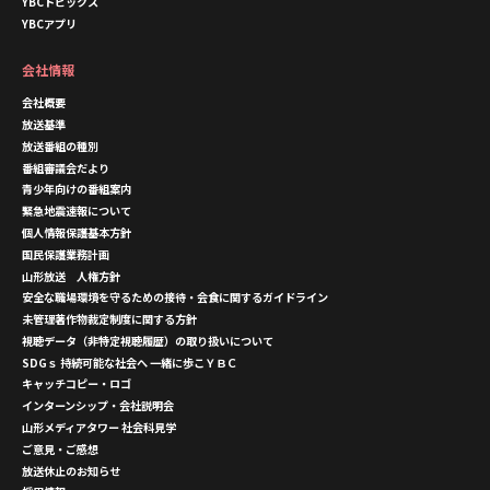
YBCトピックス
YBCアプリ
会社情報
会社概要
放送基準
放送番組の種別
番組審議会だより
青少年向けの番組案内
緊急地震速報について
個人情報保護基本方針
国民保護業務計画
山形放送 人権方針
安全な職場環境を守るための接待・会食に関するガイドライン
未管理著作物裁定制度に関する方針
視聴データ（非特定視聴履歴）の取り扱いについて
SDGｓ 持続可能な社会へ 一緒に歩こＹＢＣ
キャッチコピー・ロゴ
インターンシップ・会社説明会
山形メディアタワー 社会科見学
ご意見・ご感想
放送休止のお知らせ