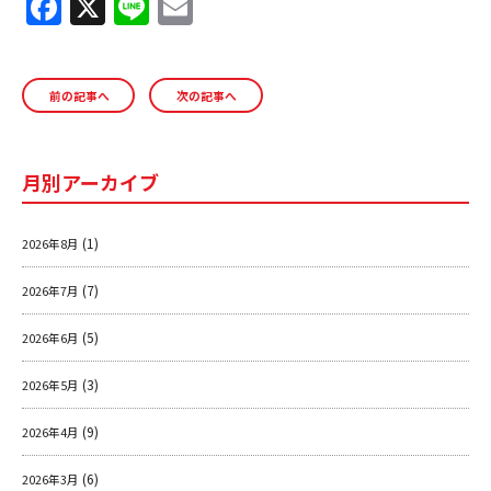
F
X
Li
E
a
n
m
ＹＢＣオンデマンド
c
e
ai
前の記事へ
次の記事へ
e
l
やまがた情熱市場
b
o
月別アーカイブ
o
k
(1)
2026年8月
(7)
2026年7月
(5)
2026年6月
(3)
2026年5月
(9)
2026年4月
(6)
2026年3月