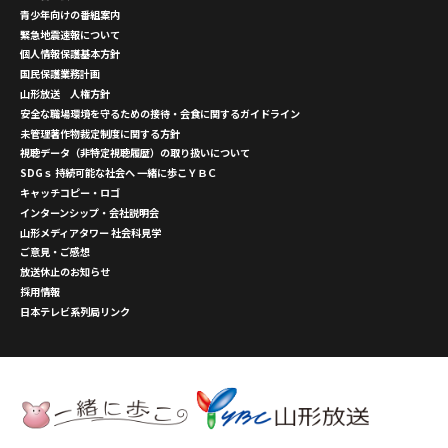
青少年向けの番組案内
緊急地震速報について
個人情報保護基本方針
国民保護業務計画
山形放送 人権方針
安全な職場環境を守るための接待・会食に関するガイドライン
未管理著作物裁定制度に関する方針
視聴データ（非特定視聴履歴）の取り扱いについて
SDGｓ 持続可能な社会へ 一緒に歩こＹＢＣ
キャッチコピー・ロゴ
インターンシップ・会社説明会
山形メディアタワー 社会科見学
ご意見・ご感想
放送休止のお知らせ
採用情報
日本テレビ系列局リンク