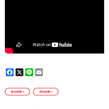
ＹＢＣオンデマンド
やまがた情熱市場
F
X
Li
E
a
n
m
c
e
ai
前の記事へ
次の記事へ
e
l
b