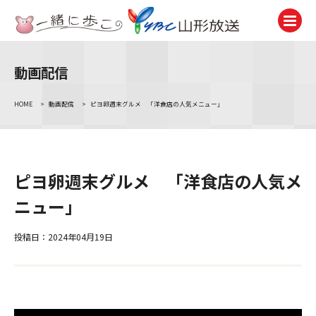
動画配信
テレビ
TV
HOME
>
動画配信
>
ピヨ卵週末グルメ 「洋食店の人気メニュー」
ラジオ
Radio
ニュース
ピヨ卵週末グルメ 「洋食店の人気メ
News
ニュー」
アナウンサー
Announcer
投稿日：2024年04月19日
イベント
Event
試写会・プレゼント
Present