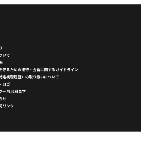
り
ついて
画
を守るための接待・会食に関するガイドライン
特定視聴履歴）の取り扱いについて
・ロゴ
ワー 社会科見学
らせ
局リンク