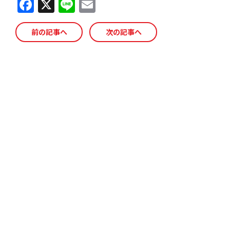
F
X
Li
E
a
n
m
c
e
ai
前の記事へ
次の記事へ
e
l
b
o
o
k