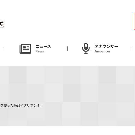
ラジオ
Radio
アナウンサー
ニュース
アナウンサー
News
Announcer
Announcer
試写会・プレゼ
Present
やまがた情熱市場
材を使った絶品イタリアン！」