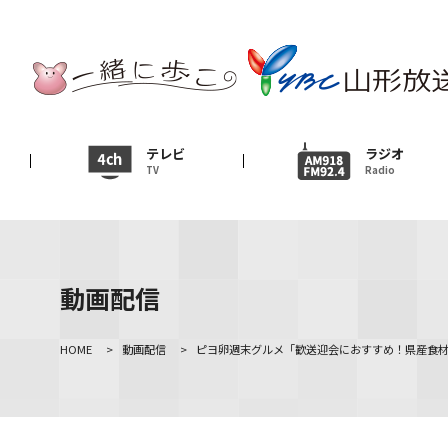
テレビ
TV
ニュース
テレビ
ラジオ
TV
Radio
News
イベント
Event
動画配信
ＹＢＣオンデマンド
HOME
>
動画配信
>
ピヨ卵週末グルメ「歓送迎会におすすめ！県産食