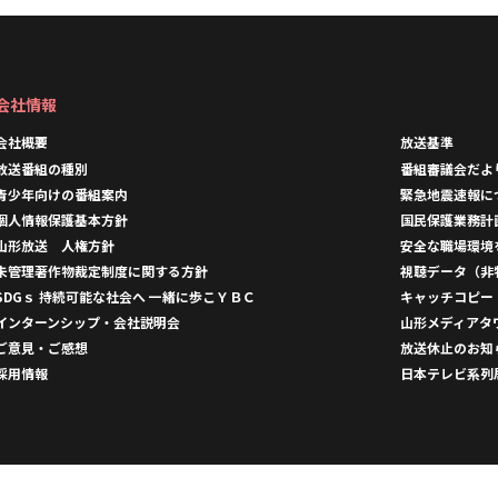
会社情報
会社概要
放送基準
放送番組の種別
番組審議会だよ
青少年向けの番組案内
緊急地震速報に
個人情報保護基本方針
国民保護業務計
山形放送 人権方針
安全な職場環境
未管理著作物裁定制度に関する方針
視聴データ（非
SDGｓ 持続可能な社会へ 一緒に歩こＹＢＣ
キャッチコピー
インターンシップ・会社説明会
山形メディアタ
ご意見・ご感想
放送休止のお知
採用情報
日本テレビ系列