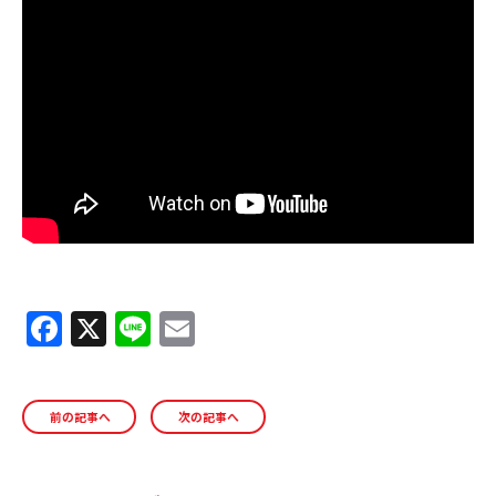
ＹＢＣオンデマンド
やまがた情熱市場
F
X
Li
E
a
n
m
c
e
ai
前の記事へ
次の記事へ
e
l
b