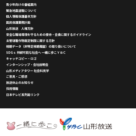
青少年向けの番組案内
緊急地震速報について
個人情報保護基本方針
国民保護業務計画
山形放送 人権方針
安全な職場環境を守るための接待・会食に関するガイドライン
未管理著作物裁定制度に関する方針
視聴データ（非特定視聴履歴）の取り扱いについて
SDGｓ 持続可能な社会へ 一緒に歩こＹＢＣ
キャッチコピー・ロゴ
インターンシップ・会社説明会
山形メディアタワー 社会科見学
ご意見・ご感想
放送休止のお知らせ
採用情報
日本テレビ系列局リンク