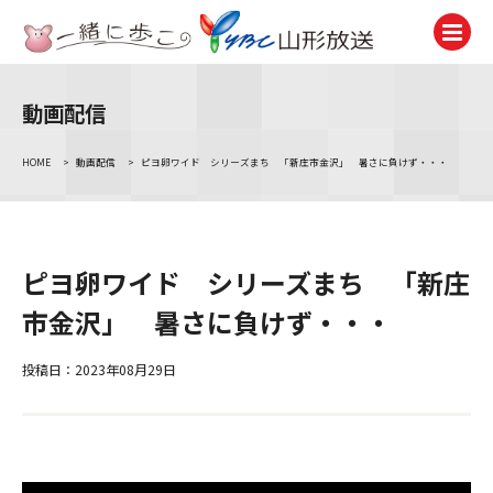
動画配信
テレビ
TV
HOME
>
動画配信
>
ピヨ卵ワイド シリーズまち 「新庄市金沢」 暑さに負けず・・・
ラジオ
Radio
ニュース
ピヨ卵ワイド シリーズまち 「新庄
News
市金沢」 暑さに負けず・・・
アナウンサー
Announcer
投稿日：2023年08月29日
イベント
Event
試写会・プレゼント
Present