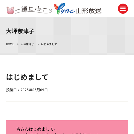
大坪奈津子
テレビ
TV
HOME
>
大坪奈津子
>
はじめまして
ラジオ
Radio
ニュース
はじめまして
News
アナウンサー
投稿日：2025年05月09日
Announcer
イベント
Event
試写会・プレゼント
皆さんはじめまして。
Present