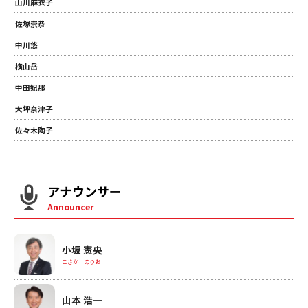
山川麻衣子
佐塚崇恭
中川悠
横山岳
中田妃那
大坪奈津子
佐々木陶子
アナウンサー
Announcer
小坂 憲央
こさか のりお
山本 浩一