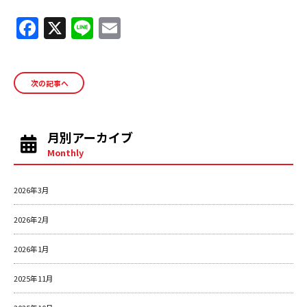
F
X
Li
E
a
n
m
c
e
ai
次の記事へ
e
l
b
o
月別アーカイブ
o
Monthly
k
2026年3月
2026年2月
2026年1月
2025年11月