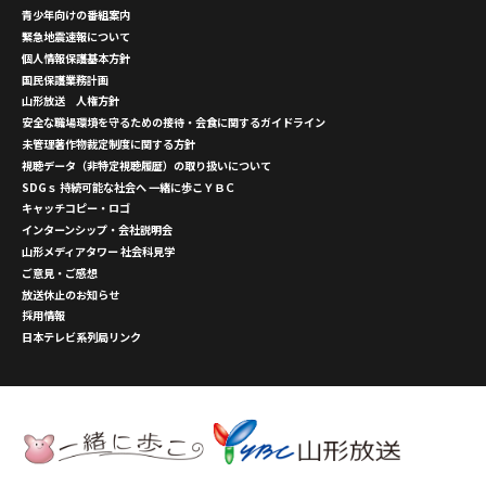
青少年向けの番組案内
緊急地震速報について
個人情報保護基本方針
国民保護業務計画
山形放送 人権方針
安全な職場環境を守るための接待・会食に関するガイドライン
未管理著作物裁定制度に関する方針
視聴データ（非特定視聴履歴）の取り扱いについて
SDGｓ 持続可能な社会へ 一緒に歩こＹＢＣ
キャッチコピー・ロゴ
インターンシップ・会社説明会
山形メディアタワー 社会科見学
ご意見・ご感想
放送休止のお知らせ
採用情報
日本テレビ系列局リンク