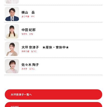
横山 岳
よこやま がく
中田 妃那
なかた ひな
大坪 奈津子 ★産休・育休中★
おおつぼ なつこ
佐々木 陶子
ささき とうこ
大坪奈津子一覧へ
HOME