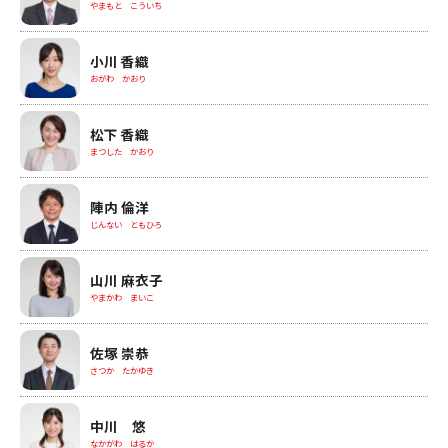
やまもと こういち
小川 香織
おがわ かおり
松下 香織
まつした かおり
陣内 倫洋
じんない ともひろ
山川 麻衣子
やまかわ まいこ
佐塚 崇恭
さつか たかゆき
中川 悠
なかがわ はるか