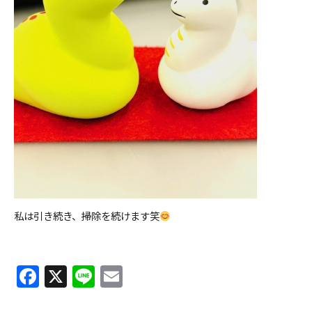
私は引き続き、掃除を続けます笑
F
X
Li
E
a
n
m