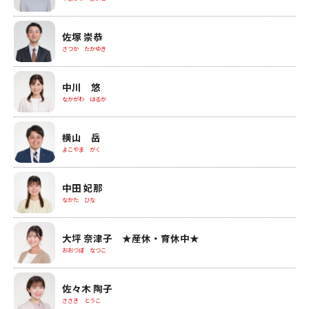
佐塚 崇恭
さつか たかゆき
中川 悠
なかがわ はるか
横山 岳
よこやま がく
中田 妃那
なかた ひな
大坪 奈津子 ★産休・育休中★
おおつぼ なつこ
佐々木 陶子
ささき とうこ