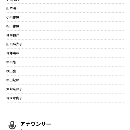
山本浩一
小川香織
松下香織
陣内倫洋
山川麻衣子
佐塚崇恭
中川悠
横山岳
中田妃那
大坪奈津子
佐々木陶子
アナウンサー