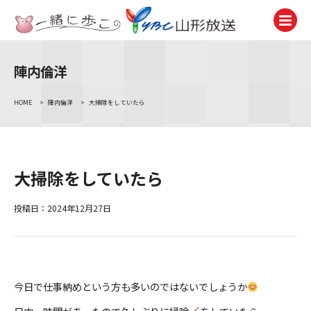
陣内倫洋
テレビ
TV
HOME
>
陣内倫洋
>
大掃除をしていたら
ラジオ
Radio
ニュース
大掃除をしていたら
News
アナウンサー
投稿日：2024年12月27日
Announcer
イベント
Event
今日で仕事納めという方も多いのではないでしょうか
試写会・プレゼント
Present