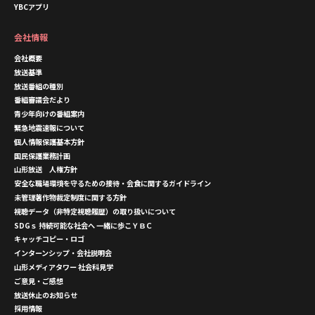
YBCアプリ
会社情報
会社概要
放送基準
放送番組の種別
番組審議会だより
青少年向けの番組案内
緊急地震速報について
個人情報保護基本方針
国民保護業務計画
山形放送 人権方針
安全な職場環境を守るための接待・会食に関するガイドライン
未管理著作物裁定制度に関する方針
視聴データ（非特定視聴履歴）の取り扱いについて
SDGｓ 持続可能な社会へ 一緒に歩こＹＢＣ
キャッチコピー・ロゴ
インターンシップ・会社説明会
山形メディアタワー 社会科見学
ご意見・ご感想
放送休止のお知らせ
採用情報