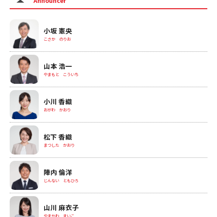
Announcer
小坂 憲央
こさか のりお
山本 浩一
やまもと こういち
小川 香織
おがわ かおり
松下 香織
まつした かおり
陣内 倫洋
じんない ともひろ
山川 麻衣子
やまかわ まいこ