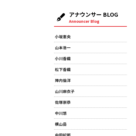
アナウンサー BLOG
Announcer Blog
小坂憲央
山本浩一
小川香織
松下香織
陣内倫洋
山川麻衣子
佐塚崇恭
中川悠
横山岳
中田妃那