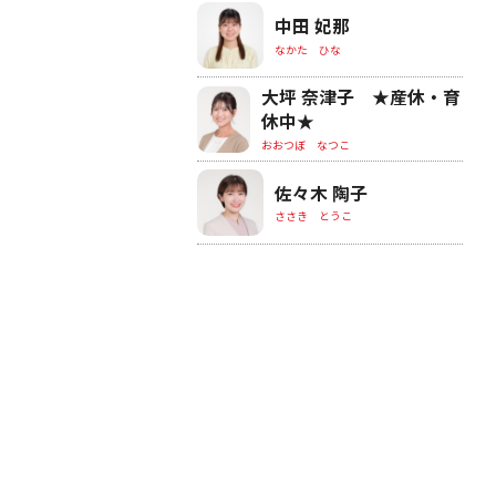
中田 妃那
なかた ひな
大坪 奈津子 ★産休・育
休中★
おおつぼ なつこ
佐々木 陶子
ささき とうこ