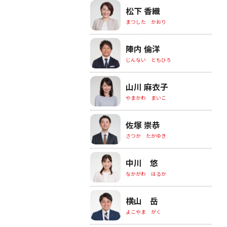
松下 香織
まつした かおり
陣内 倫洋
じんない ともひろ
山川 麻衣子
やまかわ まいこ
佐塚 崇恭
さつか たかゆき
中川 悠
なかがわ はるか
横山 岳
よこやま がく