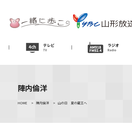
テレビ
TV
ニュース
テレビ
ラジオ
TV
Radio
News
イベント
Event
陣内倫洋
ＹＢＣオンデマンド
HOME
>
陣内倫洋
>
山の日 夏の蔵王へ