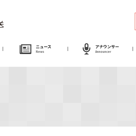
ラジオ
Radio
アナウンサー
ニュース
アナウンサー
News
Announcer
Announcer
試写会・プレゼ
Present
やまがた情熱市場