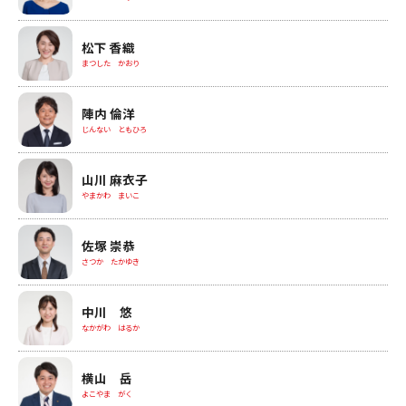
松下 香織
まつした かおり
陣内 倫洋
じんない ともひろ
山川 麻衣子
やまかわ まいこ
佐塚 崇恭
さつか たかゆき
中川 悠
なかがわ はるか
横山 岳
よこやま がく