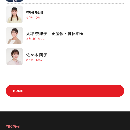
中田 妃那
なかた ひな
大坪 奈津子 ★産休・育休中★
おおつぼ なつこ
佐々木 陶子
ささき とうこ
HOME
YBC情報