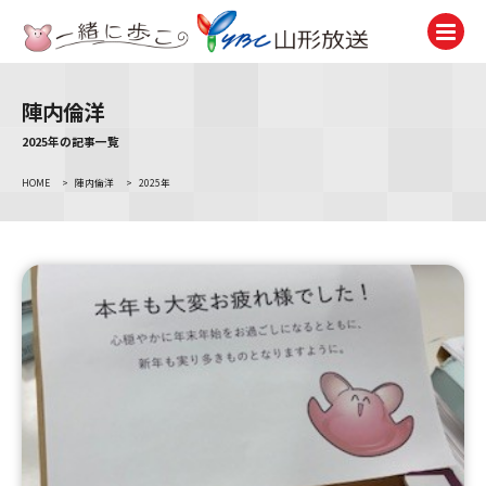
陣内倫洋
テレビ
TV
2025年の記事一覧
HOME
>
陣内倫洋
>
2025年
ラジオ
Radio
ニュース
News
アナウンサー
Announcer
イベント
Event
試写会・プレゼント
Present