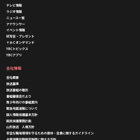
テレビ情報
ラジオ情報
ニュース一覧
アナウンサー
イベント情報
試写会・プレゼント
ＹＢＣオンデマンド
YBCトピックス
YBCアプリ
会社情報
会社概要
放送基準
放送番組の種別
番組審議会だより
青少年向けの番組案内
緊急地震速報について
個人情報保護基本方針
国民保護業務計画
山形放送 人権方針
安全な職場環境を守るための接待・会食に関するガイドライン
未管理著作物裁定制度に関する方針