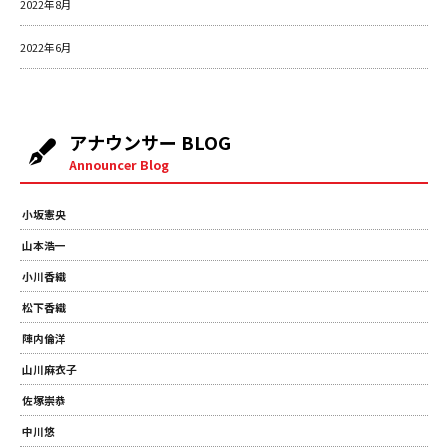
2022年8月
2022年6月
アナウンサー BLOG
Announcer Blog
小坂憲央
山本浩一
小川香織
松下香織
陣内倫洋
山川麻衣子
佐塚崇恭
中川悠