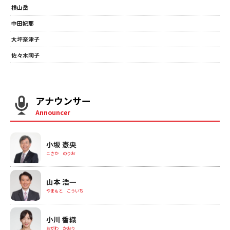
横山岳
中田妃那
大坪奈津子
佐々木陶子
アナウンサー
Announcer
小坂 憲央
こさか のりお
山本 浩一
やまもと こういち
小川 香織
おがわ かおり