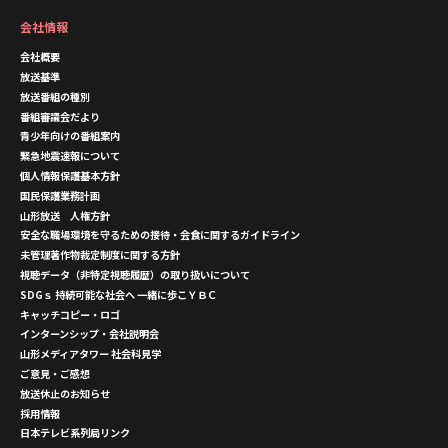
会社情報
会社概要
放送基準
放送番組の種別
番組審議会だより
青少年向けの番組案内
緊急地震速報について
個人情報保護基本方針
国民保護業務計画
山形放送 人権方針
安全な職場環境を守るための接待・会食に関するガイドライン
未管理著作物裁定制度に関する方針
視聴データ（非特定視聴履歴）の取り扱いについて
SDGｓ 持続可能な社会へ 一緒に歩こＹＢＣ
キャッチコピー・ロゴ
インターンシップ・会社説明会
山形メディアタワー 社会科見学
ご意見・ご感想
放送休止のお知らせ
採用情報
日本テレビ系列局リンク