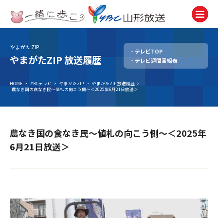
やまがたZIP
テレビTOP
テレビ
やまがたZIP 放送履歴
テレビ週間番組表
TV
ラジオ
HOME
>
YBCテレビ
>
やまがたZIP
>
やまがたZIP 放送履歴
>
農なき国の食なき民～値札の向こう側～＜2025年6月21日放送＞
Radio
ニュース
News
農なき国の食なき民～値札の向こう側～＜2025年
アナウンサー
6月21日放送＞
Announcer
イベント
Event
試写会・プレゼント
Present