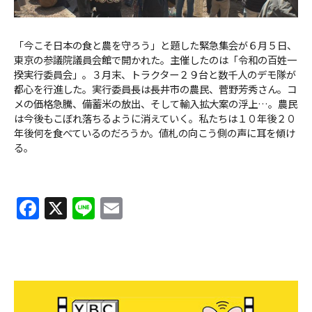
「今こそ日本の食と農を守ろう」と題した緊急集会が６月５日、
東京の参議院議員会館で開かれた。主催したのは「令和の百姓一
揆実行委員会」。３月末、トラクター２９台と数千人のデモ隊が
都心を行進した。実行委員長は長井市の農民、菅野芳秀さん。コ
メの価格急騰、備蓄米の放出、そして輸入拡大案の浮上…。農民
は今後もこぼれ落ちるように消えていく。私たちは１０年後２０
年後何を食べているのだろうか。値札の向こう側の声に耳を傾け
る。
F
X
Li
E
a
n
m
c
e
ai
e
l
b