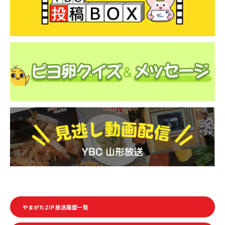
o
o
k
やまがたZIP 放送履歴一覧