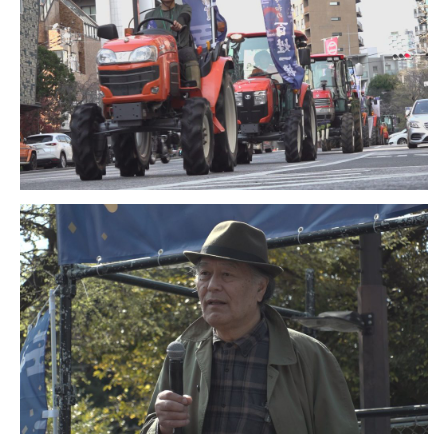
ＹＢＣオンデマンド
やまがた情熱市場