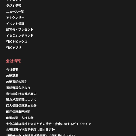
ラジオ情報
ニュース一覧
アナウンサー
イベント情報
試写会・プレゼント
ＹＢＣオンデマンド
YBCトピックス
YBCアプリ
会社情報
会社概要
放送基準
放送番組の種別
番組審議会だより
青少年向けの番組案内
緊急地震速報について
個人情報保護基本方針
国民保護業務計画
山形放送 人権方針
安全な職場環境を守るための接待・会食に関するガイドライン
未管理著作物裁定制度に関する方針
視聴データ（非特定視聴履歴）の取り扱いについて