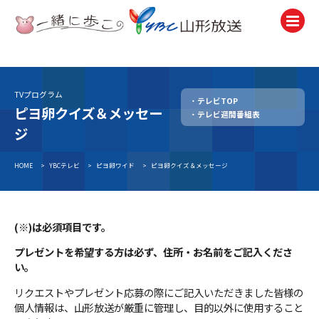
テレビ
TV
TVプログラム
テレビTOP
ピヨ卵クイズ＆メッセー
テレビ週間番組表
ラジオ
ジ
Radio
ニュース
HOME
>
YBCテレビ
>
ピヨ卵ワイド
>
ピヨ卵クイズ＆メッセージ
News
アナウンサー
Announcer
(※)は必須項目です。
プレゼントを希望する方は必ず、住所・お名前をご記入くださ
イベント
い。
Event
リクエストやプレゼント応募の際にご記入いただきました皆様の
試写会・プレゼント
個人情報は、山形放送が厳重に管理し、目的以外に使用すること
Present