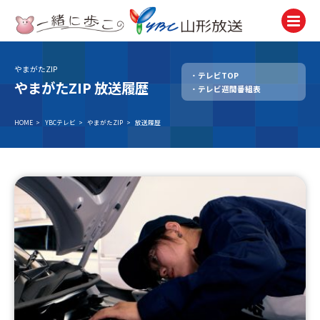
やまがたZIP
テレビTOP
テレビ
やまがたZIP 放送履歴
テレビ週間番組表
TV
ラジオ
HOME
>
YBCテレビ
>
やまがたZIP
>
放送履歴
Radio
ニュース
News
アナウンサー
Announcer
イベント
Event
試写会・プレゼント
Present