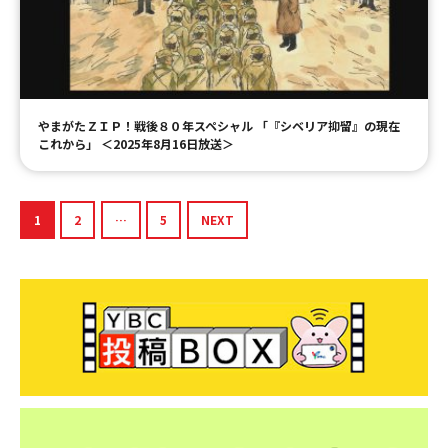
やまがたＺＩＰ！戦後８０年スペシャル 「『シベリア抑留』の現在
これから」 ＜2025年8月16日放送＞
1
2
…
5
NEXT