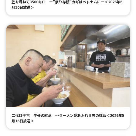
笠を尋ねて3500キロ ー”祭り存続”カギはベトナムにー＜2026年6
月20日放送＞
二代目平吉 牛骨の継承 ～ラーメン愛あふれる男の挑戦＜2026年5
月16日放送＞