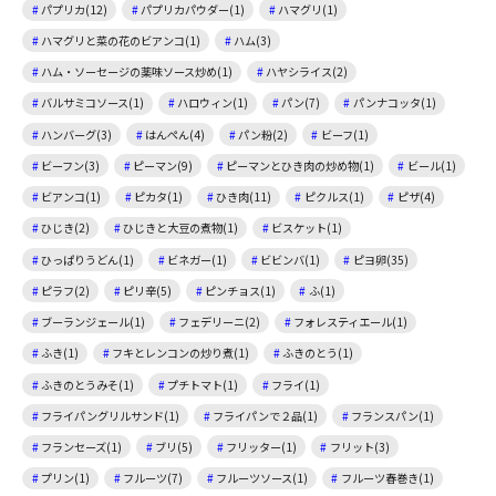
パプリカ(12)
パプリカパウダー(1)
ハマグリ(1)
ハマグリと菜の花のビアンコ(1)
ハム(3)
ハム・ソーセージの薬味ソース炒め(1)
ハヤシライス(2)
バルサミコソース(1)
ハロウィン(1)
パン(7)
パンナコッタ(1)
ハンバーグ(3)
はんぺん(4)
パン粉(2)
ビーフ(1)
ビーフン(3)
ピーマン(9)
ピーマンとひき肉の炒め物(1)
ビール(1)
ビアンコ(1)
ピカタ(1)
ひき肉(11)
ピクルス(1)
ピザ(4)
ひじき(2)
ひじきと大豆の煮物(1)
ビスケット(1)
ひっぱりうどん(1)
ビネガー(1)
ビビンバ(1)
ピヨ卵(35)
ピラフ(2)
ピリ辛(5)
ピンチョス(1)
ふ(1)
ブーランジェール(1)
フェデリーニ(2)
フォレスティエール(1)
ふき(1)
フキとレンコンの炒り煮(1)
ふきのとう(1)
ふきのとうみそ(1)
プチトマト(1)
フライ(1)
フライパングリルサンド(1)
フライパンで２品(1)
フランスパン(1)
フランセーズ(1)
ブリ(5)
フリッター(1)
フリット(3)
プリン(1)
フルーツ(7)
フルーツソース(1)
フルーツ春巻き(1)