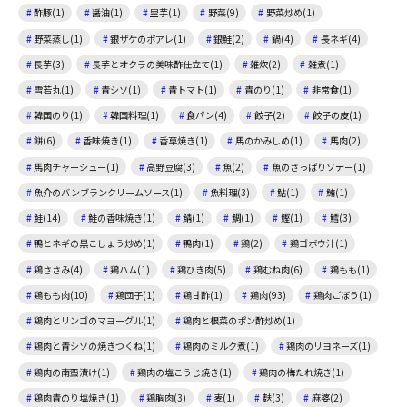
酢豚(1)
醤油(1)
里芋(1)
野菜(9)
野菜炒め(1)
野菜蒸し(1)
銀ザケのポアレ(1)
銀鮭(2)
鍋(4)
長ネギ(4)
長芋(3)
長芋とオクラの美味酢仕立て(1)
雑炊(2)
雑煮(1)
雪若丸(1)
青シソ(1)
青トマト(1)
青のり(1)
非常食(1)
韓国のり(1)
韓国料理(1)
食パン(4)
餃子(2)
餃子の皮(1)
餅(6)
香味焼き(1)
香草焼き(1)
馬のかみしめ(1)
馬肉(2)
馬肉チャーシュー(1)
高野豆腐(3)
魚(2)
魚のさっぱりソテー(1)
魚介のバンブランクリームソース(1)
魚料理(3)
鮎(1)
鮪(1)
鮭(14)
鮭の香味焼き(1)
鯖(1)
鯛(1)
鰹(1)
鱈(3)
鴨とネギの黒こしょう炒め(1)
鴨肉(1)
鶏(2)
鶏ゴボウ汁(1)
鶏ささみ(4)
鶏ハム(1)
鶏ひき肉(5)
鶏むね肉(6)
鶏もも(1)
鶏もも肉(10)
鶏団子(1)
鶏甘酢(1)
鶏肉(93)
鶏肉ごぼう(1)
鶏肉とリンゴのマヨーグル(1)
鶏肉と根菜のポン酢炒め(1)
鶏肉と青シソの焼きつくね(1)
鶏肉のミルク煮(1)
鶏肉のリヨネーズ(1)
鶏肉の南蛮漬け(1)
鶏肉の塩こうじ焼き(1)
鶏肉の梅たれ焼き(1)
鶏肉青のり塩焼き(1)
鶏胸肉(3)
麦(1)
麩(3)
麻婆(2)