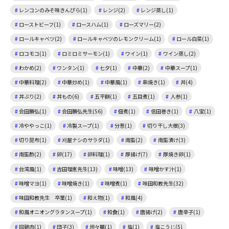
レンコンのみそ味きんぴら(1)
レンジ(2)
レンジ蒸し(1)
ローストビーフ(1)
ロースハム(1)
ローズマリー(2)
ロールキャベツ(2)
ロールキャベツのレモンクリーム(1)
ロール白菜(1)
ロコモコ(1)
ロミロミサーモン(1)
ワイン(1)
ワイン蒸し(2)
わかめ(2)
ワンタン(1)
七夕(1)
中華(2)
中華スープ(1)
中華料理(2)
中華炒め(1)
中華風(1)
串焼き(1)
丼(4)
丼ぶり(2)
丼もの(6)
五平餅(1)
五目煮(1)
人参(1)
会田勝弘(1)
会田勝弘先生(56)
佃煮(1)
信田巻き(1)
八宝(1)
冷ややっこ(1)
冷製スープ(1)
分葱(1)
切り干し大根(3)
切り昆布(1)
刈屋ナシのサラダ(1)
南蛮(2)
南蛮漬け(3)
南蛮酢(2)
卵(17)
卵料理(1)
厚揚げ(7)
厚焼き卵(1)
台湾風(1)
吉田理恵先生(13)
味噌(13)
味噌かす汁(1)
味噌マヨ(1)
味噌焼き(1)
味噌煮(1)
味田和教先生(32)
味田和教先生 卒業(1)
和え物(1)
和風(4)
和風オニオングラタンスープ(1)
和食(1)
唐揚げ(2)
唐辛子(1)
回鍋肉(1)
団子(3)
坦々麺(1)
塩(1)
塩こうじ(5)