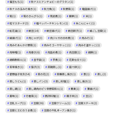
福豆もち(1)
秋ナスとアンチョビーのグラタン(1)
秋ナスの玉みそ焼き(1)
秋刀魚(1)
秋野菜(1)
竜田揚げ(1)
筍(1)
筍のきんぴら(1)
筑前煮(1)
簡単(1)
米(1)
粒マスタード(3)
粗ペッパーチキンレモン(1)
糸こんにゃく(1)
紅花油(1)
納豆(14)
納豆揚げ(1)
納豆餃子(1)
絹ごし豆腐(1)
絹揚げ(1)
肉じゃが(3)
肉ジャガの炒め煮(1)
肉みそ(1)
肉みそあんかけ野菜(1)
肉みそゴーヤやっこ(1)
肉みそ温やっこ(1)
肉味噌(1)
肉巻き(6)
肉詰め煮(1)
肉豆腐(1)
胡麻(1)
胡麻酢和え(1)
舌平目(1)
芋煮(1)
花束仕立て(1)
若草焼き(1)
茄子(3)
茶碗蒸し(1)
茹で卵(1)
菅野由子先生(54)
菜の花(2)
菜種蒸し焼き(1)
葱(1)
蒸し(2)
蒸しうどん(1)
蒸しパン(3)
蒸し料理(1)
蒸し焼き(1)
蒸し鶏(1)
蒸し鶏肉のピリ辛野菜和え(1)
蕎麦(1)
薄揚げ(1)
薬味(1)
行者菜(1)
西洋料理(1)
親子丼(2)
豆(2)
豆乳スープ(1)
豆腐(36)
豆腐クリーム(1)
豆腐ステーキ(2)
豆腐とエビのうま煮(1)
豆腐の牛乳オーブン焼き(1)