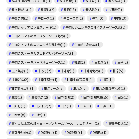
焼き牛肉のカルパッチョ(1)
焼き豆腐(1)
焼き麩(1)
照り焼き(3)
煮っ転がし(1)
煮浸し(2)
煮物(19)
煮込み(4)
片栗粉(1)
牛ひき肉(1)
牛ロース(1)
牛ロース肉(1)
牛乳(10)
牛肉(63)
牛肉シャリアピン風ステーキ(1)
牛肉とシュンギクのオイスターソース煮(1)
牛肉とトマトのオイスターソース炒め(1)
牛肉とトマトのニンニクバジル炒め(1)
牛肉のお酢炒め(1)
牛肉のステーキカフェドパリバターソース(1)
牛肉のステーキバーベキューソース(1)
牡蠣(2)
玉ねぎ(7)
玉子(2)
玉子焼き(1)
甘みそ(2)
甘味噌(1)
甘味噌炒め(1)
甘辛(5)
甘辛どん(2)
甘辛手羽先(1)
甘辛牛肉豆腐丼(1)
甘酒(1)
甘酢あんかけ(1)
生クリーム(5)
生ハム(6)
生ハム白菜牛乳煮(1)
生姜(1)
生姜焼き(2)
田中浩明(2)
田中浩明先生(55)
田楽(1)
白だし(1)
白ワイン(2)
白子(3)
白米(1)
白菜(11)
白身魚(6)
白飯(1)
真イカと水菜の肝マヨネーズクリームソース フェデリーニ(1)
真砂子和え(1)
真砂子炒め(2)
磯部巻き(1)
磯部揚げ(1)
磯風味(1)