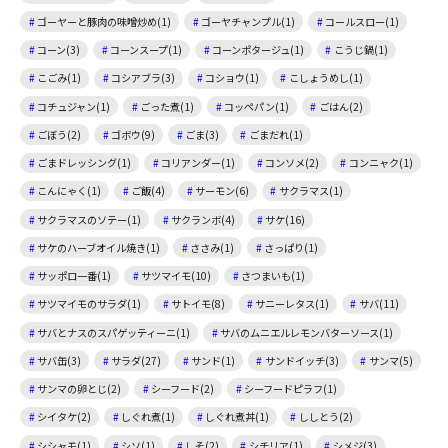
ゴーヤーと豚肉の味噌炒め(1)
ゴーヤチャンプル(1)
コールスロー(1)
コーン(3)
コーンスープ(1)
コーンポタージュ(1)
こうじ鍋(1)
こごみ(1)
コシアブラ(3)
コショウ(1)
こしょうめし(1)
コチュジャン(1)
ごった煮(1)
コッペパン(1)
ごはん(2)
ごぼう(2)
ゴボウ(9)
ごま(3)
ごまだれ(1)
ごまドレッシング(1)
コリアンダー(1)
コンソメ(2)
コンニャク(1)
こんにゃく(1)
ご飯(4)
サーモン(6)
サクラマス(1)
サクラマスのソテー(1)
サクランボ(4)
サケ(16)
サケのハーブオイル焼き(1)
ささみ(1)
さっぱり(1)
サッポロ一番(1)
サツマイモ(10)
さつまいも(1)
サツマイモのサラダ(1)
サトイモ(8)
サニーレタス(1)
サバ(11)
サバとナスのスパゲッティーニ(1)
サバのムニエルレモンバターソース(1)
サバ缶(3)
サラダ(27)
サンド(1)
サンドイッチ(3)
サンマ(5)
サンマの卵とじ(2)
シーフード(2)
シーフードピラフ(1)
シイタケ(2)
しぐれ煮(1)
しぐれ煮丼(1)
ししとう(2)
シシャモ(1)
シソ(1)
しそ(2)
シチリア(1)
シメジ(3)