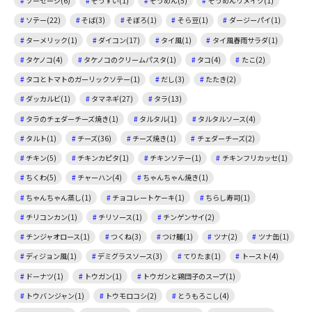
ソーセージ(6)
ぞうすい(1)
そうめん(5)
そうめんリメイク(1)
ソテー(22)
そば(3)
そぼろ(1)
そら豆(1)
ダージーパイ(1)
ターメリック(1)
ダイコン(17)
タイ風(1)
タイ風春雨サラダ(1)
タケノコ(4)
タケノコのクリームパスタ(1)
タコ(4)
たこ(2)
タコとトマトのガーリックソテー(1)
だし(3)
たたき(2)
ダッカルビ(1)
タマネギ(27)
タラ(13)
タラのチェダーチーズ焼き(1)
タルタル(1)
タルタルソース(4)
タルト(1)
チーズ(36)
チーズ焼き(1)
チェダーチーズ(2)
チキン(5)
チキンカピタ(1)
チキンソテー(1)
チキンフリカッセ(1)
ちくわ(5)
チャーハン(4)
ちゃんちゃん焼き(1)
ちゃんちゃん蒸し(1)
チョコレートケーキ(1)
ちらし寿司(1)
チリコンカン(1)
チリソース(1)
チンゲンサイ(2)
チンジャオロース(1)
つくね(3)
つけ麺(1)
ツナ(2)
ツナ缶(1)
ディジョン風(1)
デミグラスソース(3)
てりたま(1)
トースト(4)
ドーナツ(1)
トウガン(1)
トウガンと鶏団子のスープ(1)
トウバンジャン(1)
トウモロコシ(2)
とうもろこし(4)