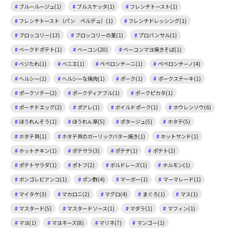
ブルールージュ(1)
ブルスケッタ(1)
フレンチトースト(1)
フレンチトースト（パン ペルデュ）(1)
フレンチドレッシング(1)
ブロッコリー(13)
ブロッコリーの茎(1)
プロバンサル(1)
ベークドポテト(1)
ベーコン(20)
ベーコンマヨ焼きそば(1)
ベジたれ(1)
ベニエ(1)
ペペロンチーニ(1)
ペペロンチーノ(4)
ヘルシー(1)
ヘルシーな焼肉(1)
ポーク(1)
ポークステーキ(1)
ポークソテー(2)
ポークディアブル(1)
ポークピカタ(1)
ポーチドエッグ(2)
ポアレ(1)
ボイルドポーク(1)
ホウレンソウ(6)
ほうれんそう(1)
ほうれん草(5)
ポタージュ(5)
ホタテ(5)
ホタテ貝(1)
ホタテ貝のガーリックバター焼き(1)
ホットサンド(1)
ホットチキン(1)
ポテサラ(3)
ポテチ(1)
ポテト(2)
ポテトサラダ(1)
ポトフ(2)
ボルドレーズ(1)
ホルモン(1)
ボンゴレビアンコ(1)
ポン酢(4)
マーボー(1)
マーマレード(1)
マイタケ(3)
マカロニ(2)
マグロ(4)
まぐろ(1)
マス(1)
マスタード(5)
マスタードソース(1)
マダラ(1)
マフィン(1)
マヨ(1)
マヨネーズ(8)
マリネ(7)
マンゴー(1)