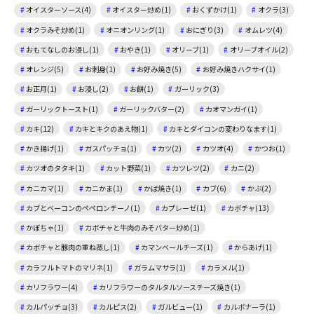
オイスターソース(4)
オイスター炒め(1)
おくずかけ(1)
オクラ(3)
オクラみそ炒め(1)
オニオンリング(1)
おにぎり(3)
オムレツ(4)
おもてなしのお浸し(1)
おやき(1)
オリーブ(1)
オリーブオイル(2)
オレンジ(5)
お刺身(1)
お好み焼き(5)
お好み焼きハクサイ(1)
お正月(1)
お浸し(2)
お餅(1)
ガーリック(3)
ガーリックトースト(1)
ガーリックバター(2)
カオマンガイ(1)
カキ(12)
カキとキクのあえ物(1)
カキとダイコンの変わりなます(1)
かき揚げ(1)
ガスパッチョ(1)
カツ(2)
カツオ(4)
かつお(1)
カツオのタタキ(1)
カット野菜(1)
カツレツ(2)
カニ(2)
カニカマ(1)
カニかま(1)
かば焼き(1)
カブ(6)
かぶ(2)
カブとベーコンのペペロンチーノ(1)
カプレーゼ(1)
カボチャ(13)
かぼちゃ(1)
カボチャと牛肉のみそバター炒め(1)
カボチャと豚肉の重ね蒸し(1)
カマンベールチーズ(1)
からあげ(1)
カラフルトマトのマリネ(1)
ガラムマサラ(1)
カラメル(1)
カリフラワー(4)
カリフラワーのタルタルソースチーズ焼き(1)
カルパッチョ(3)
カルピス(2)
ガルビュー(1)
カルボナーラ(1)