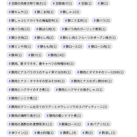
豆腐の肉巻き照り焼き(1)
豆腐揚げ(1)
豆苗(1)
豚(1)
豚キムチ(1)
豚こま肉(1)
豚しゃぶ(3)
豚しゃぶとナガイモの梅塩昆布(1)
豚ニラ玉丼(1)
豚バラ(3)
豚バラ肉(13)
豚ばら肉(3)
豚バラ肉のガーリック煮菜(1)
豚ひき肉(2)
豚ヒレ肉(2)
豚ヒレ肉とフルーツのオーブン焼き(1)
豚ミンチ肉(1)
豚もも肉(1)
豚ロース(2)
豚ロース肉(1)
豚丼(1)
豚汁(1)
豚肉(142)
豚肉、新タマネギ、春キャベツの味噌炒め(1)
豚肉とアスパラガスのチョイ辛マヨ炒め(1)
豚肉とタマネギのソース炒め(1)
豚肉とナス・タマネギの甘みそ炒め(1)
豚肉とナスのポン酢炒め(1)
豚肉とハクサイのすき煮(1)
豚肉とハクサイの焼きしゃぶ(1)
豚肉ニンニク煮(1)
豚肉のクリーム仕立てのラグーとホウレンソウのスパゲッティーニ(1)
豚肉の梅照り焼き(1)
豚肉の軽いトマト煮(1)
豚肉の黒酢炒め夏野菜添え(1)
豚肩ロース(1)
赤パプリカ(1)
赤ワイン(1)
郷土料理(1)
酒蒸し(4)
酢(2)
酢浸し(1)