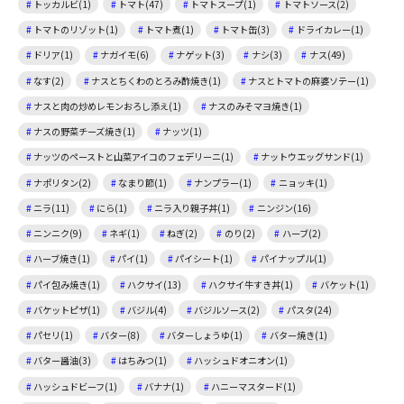
トッカルビ(1)
トマト(47)
トマトスープ(1)
トマトソース(2)
トマトのリゾット(1)
トマト煮(1)
トマト缶(3)
ドライカレー(1)
ドリア(1)
ナガイモ(6)
ナゲット(3)
ナシ(3)
ナス(49)
なす(2)
ナスとちくわのとろみ酢焼き(1)
ナスとトマトの麻婆ソテー(1)
ナスと肉の炒めレモンおろし添え(1)
ナスのみそマヨ焼き(1)
ナスの野菜チーズ焼き(1)
ナッツ(1)
ナッツのペーストと山菜アイコのフェデリーニ(1)
ナットウエッグサンド(1)
ナポリタン(2)
なまり節(1)
ナンプラー(1)
ニョッキ(1)
ニラ(11)
にら(1)
ニラ入り親子丼(1)
ニンジン(16)
ニンニク(9)
ネギ(1)
ねぎ(2)
のり(2)
ハーブ(2)
ハーブ焼き(1)
パイ(1)
パイシート(1)
パイナップル(1)
パイ包み焼き(1)
ハクサイ(13)
ハクサイ牛すき丼(1)
バケット(1)
バケットピザ(1)
バジル(4)
バジルソース(2)
パスタ(24)
パセリ(1)
バター(8)
バターしょうゆ(1)
バター焼き(1)
バター醤油(3)
はちみつ(1)
ハッシュドオニオン(1)
ハッシュドビーフ(1)
バナナ(1)
ハニーマスタード(1)