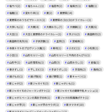
塩サバ(2)
塩ちゃんこ(1)
塩昆布(2)
塩焼き(1)
塩麴(1)
塩麹(1)
変わり丼(1)
夏(2)
夏野菜(14)
夏野菜のおうちピザトースト(1)
夏野菜のゴロゴロドライカレー(1)
大学いも(1)
大根(4)
大根おろし(7)
大根餅(1)
大葉(6)
大豆(1)
大豆と夏野菜のドライカレー(1)
天ぷら(2)
奥田政行(2)
奥田政行先生(6)
子供洋食(1)
孟宗(2)
宮城県(1)
寺泉トマトのプロヴァンス風(1)
寿司(1)
小エビ(1)
小松菜(1)
小豆(1)
山形セルリー(2)
山形セルリーと牛肉のきんぴら(1)
山形牛(1)
山形雪若丸(1)
山菜(3)
山菜おろし(1)
岩塩(1)
巻きずし(1)
干しエビ(1)
手まりずし(1)
手羽先(2)
挽肉(2)
揚げもの(1)
揚げ物(6)
揚げ野菜(1)
新キャベツ(1)
新じゃが(2)
新ジャガイモ(3)
新じゃがいも(1)
新ジャガイモのジャーマンポテト(1)
新ジャガイモの簡単牛乳キッシュ(1)
新じゃがとベーコンの真砂子炒め(1)
新ジャガの和風梅ポテト(1)
新じゃが芋(3)
新じゃが芋のサラダ(1)
新タマネギ(10)
新タマネギとジャパニーズペッパーフェデリーニ(1)