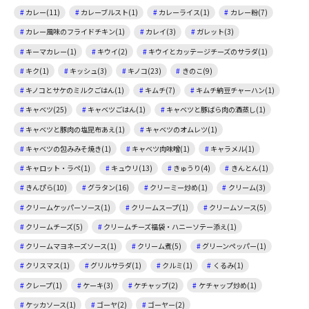
カレー(11)
カレーブルスト(1)
カレーライス(1)
カレー粉(7)
カレー風味のフライドチキン(1)
カレイ(3)
ガレット(3)
キーマカレー(1)
キウイ(2)
キウイとカッテージチーズのサラダ(1)
キク(1)
キッシュ(3)
キノコ(23)
きのこ(9)
キノコとサケのミルクごはん(1)
キムチ(7)
キムチ納豆チャーハン(1)
キャベツ(25)
キャベツごはん(1)
キャベツと豚ばら肉の酒蒸し(1)
キャベツと豚肉の塩昆布あえ(1)
キャベツのオムレツ(1)
キャベツの包みみそ焼き(1)
キャベツ肉味噌(1)
キャラメル(1)
キャロット・ラペ(1)
キュウリ(13)
きゅうり(4)
きんとん(1)
きんぴら(10)
グラタン(16)
クリーミー炒め(1)
クリーム(3)
クリームケッパーソース(1)
クリームスープ(1)
クリームソース(5)
クリームチーズ(5)
クリームチーズ福袋・ハニーソテー添え(1)
クリームマヨネーズソース(1)
クリーム煮(5)
グリーンペッパー(1)
クリスマス(1)
グリルサラダ(1)
クルミ(1)
くるみ(1)
クレープ(1)
ケーキ(3)
ケチャップ(2)
ケチャップ炒め(1)
ケッカソース(1)
ゴーヤ(2)
ゴーヤー(2)