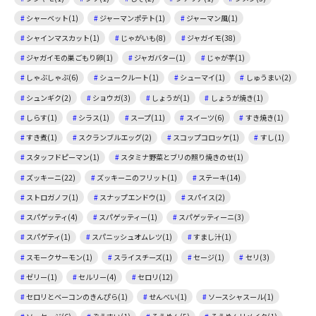
シャーベット(1)
ジャーマンポテト(1)
ジャーマン風(1)
シャインマスカット(1)
じゃがいも(8)
ジャガイモ(38)
ジャガイモの巣ごもり卵(1)
ジャガバター(1)
じゃが芋(1)
しゃぶしゃぶ(6)
シュークルート(1)
シューマイ(1)
しゅうまい(2)
シュンギク(2)
ショウガ(3)
しょうが(1)
しょうが焼き(1)
しらす(1)
シラス(1)
スープ(11)
スイーツ(6)
すき焼き(1)
すき煮(1)
スクランブルエッグ(2)
スコップコロッケ(1)
すし(1)
スタッフドピーマン(1)
スタミナ野菜とブリの照り焼きのせ(1)
ズッキーニ(22)
ズッキーニのフリット(1)
ステーキ(14)
ストロガノフ(1)
スナップエンドウ(1)
スパイス(2)
スパゲッティ(4)
スパゲッティー(1)
スパゲッティーニ(3)
スパゲティ(1)
スパニッシュオムレツ(1)
すまし汁(1)
スモークサーモン(1)
スライスチーズ(1)
セージ(1)
セリ(3)
ゼリー(1)
セルリー(4)
セロリ(12)
セロリとベーコンのきんぴら(1)
せんべい(1)
ソースシャスール(1)