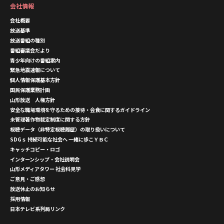
会社情報
会社概要
放送基準
放送番組の種別
番組審議会だより
青少年向けの番組案内
緊急地震速報について
個人情報保護基本方針
国民保護業務計画
山形放送 人権方針
安全な職場環境を守るための接待・会食に関するガイドライン
未管理著作物裁定制度に関する方針
視聴データ（非特定視聴履歴）の取り扱いについて
SDGｓ 持続可能な社会へ 一緒に歩こＹＢＣ
キャッチコピー・ロゴ
インターンシップ・会社説明会
山形メディアタワー 社会科見学
ご意見・ご感想
放送休止のお知らせ
採用情報
日本テレビ系列局リンク