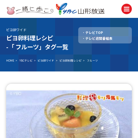
ピヨ卵ワイド
テレビTOP
テレビ
ピヨ卵料理レシピ
テレビ週間番組表
TV
-「
フルーツ」タグ一覧
ラジオ
Radio
HOME
>
YBCテレビ
>
ピヨ卵ワイド
>
ピヨ卵料理レシピ
>
フルーツ
ニュース
News
アナウンサー
Announcer
イベント
Event
試写会・プレゼント
Present