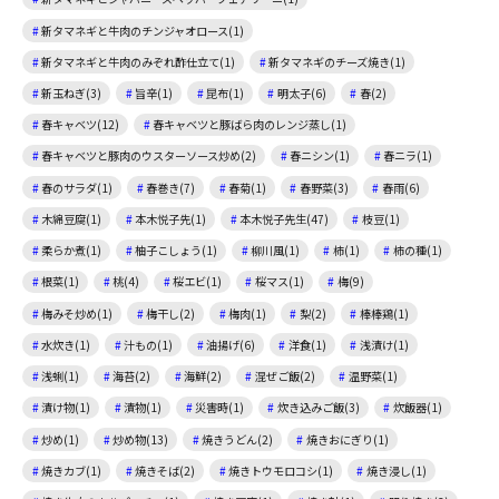
新タマネギと牛肉のチンジャオロース(1)
新タマネギと牛肉のみぞれ酢仕立て(1)
新タマネギのチーズ焼き(1)
新玉ねぎ(3)
旨辛(1)
昆布(1)
明太子(6)
春(2)
春キャベツ(12)
春キャベツと豚ばら肉のレンジ蒸し(1)
春キャベツと豚肉のウスターソース炒め(2)
春ニシン(1)
春ニラ(1)
春のサラダ(1)
春巻き(7)
春菊(1)
春野菜(3)
春雨(6)
木綿豆腐(1)
本木悦子先(1)
本木悦子先生(47)
枝豆(1)
柔らか煮(1)
柚子こしょう(1)
柳川風(1)
柿(1)
柿の種(1)
根菜(1)
桃(4)
桜エビ(1)
桜マス(1)
梅(9)
梅みそ炒め(1)
梅干し(2)
梅肉(1)
梨(2)
棒棒鶏(1)
水炊き(1)
汁もの(1)
油揚げ(6)
洋食(1)
浅漬け(1)
浅蜊(1)
海苔(2)
海鮮(2)
混ぜご飯(2)
温野菜(1)
漬け物(1)
漬物(1)
災害時(1)
炊き込みご飯(3)
炊飯器(1)
炒め(1)
炒め物(13)
焼きうどん(2)
焼きおにぎり(1)
焼きカブ(1)
焼きそば(2)
焼きトウモロコシ(1)
焼き浸し(1)