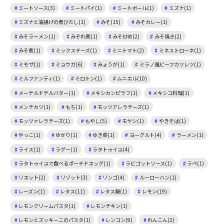
ミートソース(3)
ミートパイ(1)
ミートボール(1)
ミズナ(1)
ミズナと油揚げの煮びたし(1)
みそ(15)
みそカレー(1)
みそラーメン(1)
みぞれ煮(1)
みそ炒め(2)
みそ焼き(2)
みそ煮(1)
ミックスチーズ(1)
ミニトマト(2)
ミネストローネ(1)
ミモザ(1)
ミョウガ(6)
みょうが(1)
ミラノ風ビーフカツレツ(1)
ミルファンティ(1)
ミロトン(1)
ムニエル(10)
メーテルドテルバター(1)
メキシカンピラフ(1)
メキシコ料理(1)
メンチカツ(1)
もち(1)
モッツアレラチーズ(1)
モッツァレラチーズ(1)
もやし(5)
モヤシ(1)
やきそば(1)
やっこ(1)
ゆかり(1)
ゆき菜(1)
ヨーグルト(4)
ラーメン(1)
ライス(1)
ラグー(1)
ラタトゥイユ(4)
ラタトゥイユで食べるポーチドエッグ(1)
ラビゴットソース(1)
ラペ(1)
リエット(2)
リゾット(3)
リンゴ(4)
ルーローハン(1)
レーズン(1)
レタス(11)
レタス鍋(1)
レモン(19)
レモンクリームパスタ(1)
レモンチキン(1)
レモンとズッキーニのパスタ(1)
レンコン(9)
れんこん(2)