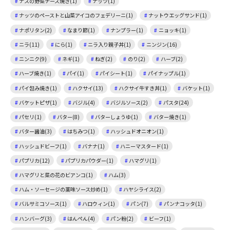
ナスの野菜チーズ焼き(1)
ナッツ(1)
ナッツのペーストと山菜アイコのフェデリーニ(1)
ナットウエッグサンド(1)
ナポリタン(2)
なまり節(1)
ナンプラー(1)
ニョッキ(1)
ニラ(11)
にら(1)
ニラ入り親子丼(1)
ニンジン(16)
ニンニク(9)
ネギ(1)
ねぎ(2)
のり(2)
ハーブ(2)
ハーブ焼き(1)
パイ(1)
パイシート(1)
パイナップル(1)
パイ包み焼き(1)
ハクサイ(13)
ハクサイ牛すき丼(1)
バケット(1)
バケットピザ(1)
バジル(4)
バジルソース(2)
パスタ(24)
パセリ(1)
バター(8)
バターしょうゆ(1)
バター焼き(1)
バター醤油(3)
はちみつ(1)
ハッシュドオニオン(1)
ハッシュドビーフ(1)
バナナ(1)
ハニーマスタード(1)
パプリカ(12)
パプリカパウダー(1)
ハマグリ(1)
ハマグリと菜の花のビアンコ(1)
ハム(3)
ハム・ソーセージの薬味ソース炒め(1)
ハヤシライス(2)
バルサミコソース(1)
ハロウィン(1)
パン(7)
パンナコッタ(1)
ハンバーグ(3)
はんぺん(4)
パン粉(2)
ビーフ(1)