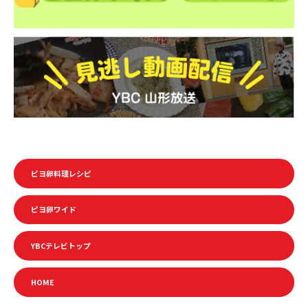
ピヨ卵料理レシピ
ピヨ卵ワイド
YBCテレビトップ
HOME