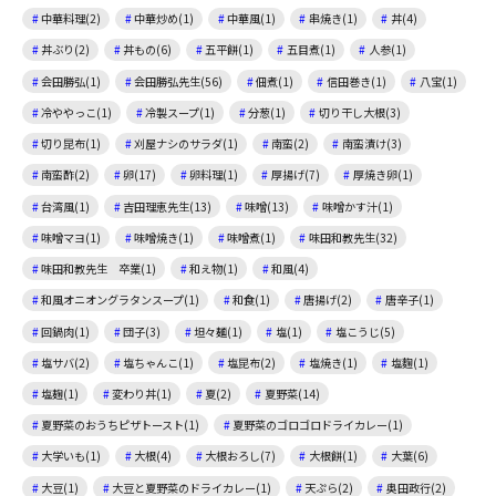
中華料理(2)
中華炒め(1)
中華風(1)
串焼き(1)
丼(4)
丼ぶり(2)
丼もの(6)
五平餅(1)
五目煮(1)
人参(1)
会田勝弘(1)
会田勝弘先生(56)
佃煮(1)
信田巻き(1)
八宝(1)
冷ややっこ(1)
冷製スープ(1)
分葱(1)
切り干し大根(3)
切り昆布(1)
刈屋ナシのサラダ(1)
南蛮(2)
南蛮漬け(3)
南蛮酢(2)
卵(17)
卵料理(1)
厚揚げ(7)
厚焼き卵(1)
台湾風(1)
吉田理恵先生(13)
味噌(13)
味噌かす汁(1)
味噌マヨ(1)
味噌焼き(1)
味噌煮(1)
味田和教先生(32)
味田和教先生 卒業(1)
和え物(1)
和風(4)
和風オニオングラタンスープ(1)
和食(1)
唐揚げ(2)
唐辛子(1)
回鍋肉(1)
団子(3)
坦々麺(1)
塩(1)
塩こうじ(5)
塩サバ(2)
塩ちゃんこ(1)
塩昆布(2)
塩焼き(1)
塩麴(1)
塩麹(1)
変わり丼(1)
夏(2)
夏野菜(14)
夏野菜のおうちピザトースト(1)
夏野菜のゴロゴロドライカレー(1)
大学いも(1)
大根(4)
大根おろし(7)
大根餅(1)
大葉(6)
大豆(1)
大豆と夏野菜のドライカレー(1)
天ぷら(2)
奥田政行(2)