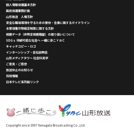
個人情報保護基本方針
国民保護業務計画
山形放送 人権方針
安全な職場環境を守るための接待・会食に関するガイドライン
未管理著作物裁定制度に関する方針
視聴データ（非特定視聴履歴）の取り扱いについて
SDGｓ 持続可能な社会へ 一緒に歩こＹＢＣ
キャッチコピー・ロゴ
インターンシップ・会社説明会
山形メディアタワー 社会科見学
ご意見・ご感想
放送休止のお知らせ
採用情報
日本テレビ系列局リンク
Copyright since 1997 Yamagata Broadcasting Co.,Ltd.