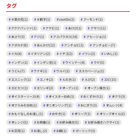
タグ
o
k
＃菜の花(1)
＃餃子(1)
cookDo(2)
アーモンド(1)
アクアパッツァ(1)
アケビ(1)
あけび(1)
アサリ(11)
あさり(3)
アジ(1)
アスパラガス(16)
アヒージョ(1)
アボカド(8)
あんかけ(12)
アンチョビ(1)
アンチョビー(7)
イカ(6)
イタリアン(2)
イチゴ(2)
イワシ(2)
いわし(1)
インゲン(1)
インゲン豆(1)
ウインナー(4)
ウド(5)
うどん(7)
ウナギ(1)
ウルイ(2)
エスカベージュ(1)
エスニック(1)
エノキ(2)
えのき(1)
えび(2)
エビ(15)
エビカツ(1)
エリンギ(2)
オーブン(1)
オーブン焼き(1)
オイスターソース(4)
オイスター炒め(1)
おくずかけ(1)
オクラ(3)
オクラみそ炒め(1)
オニオンリング(1)
おにぎり(3)
オムレツ(4)
おもてなしのお浸し(1)
おやき(1)
オリーブ(1)
オリーブオイル(2)
オレンジ(5)
お刺身(1)
お好み焼き(5)
お好み焼きハクサイ(1)
お正月(1)
お浸し(2)
お餅(1)
ガーリック(3)