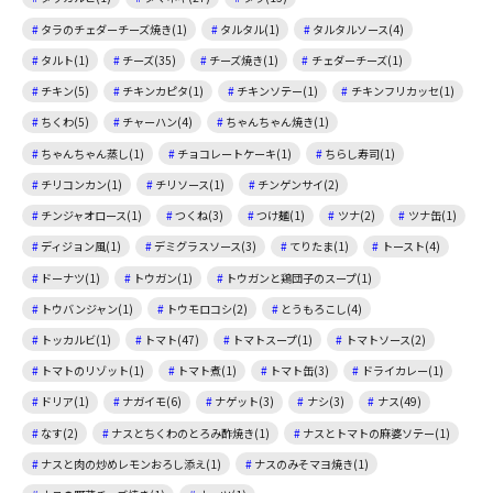
タラのチェダーチーズ焼き(1)
タルタル(1)
タルタルソース(4)
タルト(1)
チーズ(35)
チーズ焼き(1)
チェダーチーズ(1)
チキン(5)
チキンカピタ(1)
チキンソテー(1)
チキンフリカッセ(1)
ちくわ(5)
チャーハン(4)
ちゃんちゃん焼き(1)
ちゃんちゃん蒸し(1)
チョコレートケーキ(1)
ちらし寿司(1)
チリコンカン(1)
チリソース(1)
チンゲンサイ(2)
チンジャオロース(1)
つくね(3)
つけ麺(1)
ツナ(2)
ツナ缶(1)
ディジョン風(1)
デミグラスソース(3)
てりたま(1)
トースト(4)
ドーナツ(1)
トウガン(1)
トウガンと鶏団子のスープ(1)
トウバンジャン(1)
トウモロコシ(2)
とうもろこし(4)
トッカルビ(1)
トマト(47)
トマトスープ(1)
トマトソース(2)
トマトのリゾット(1)
トマト煮(1)
トマト缶(3)
ドライカレー(1)
ドリア(1)
ナガイモ(6)
ナゲット(3)
ナシ(3)
ナス(49)
なす(2)
ナスとちくわのとろみ酢焼き(1)
ナスとトマトの麻婆ソテー(1)
ナスと肉の炒めレモンおろし添え(1)
ナスのみそマヨ焼き(1)