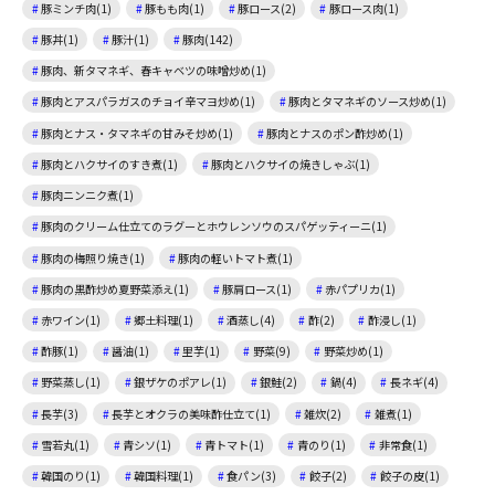
豚ミンチ肉(1)
豚もも肉(1)
豚ロース(2)
豚ロース肉(1)
豚丼(1)
豚汁(1)
豚肉(142)
豚肉、新タマネギ、春キャベツの味噌炒め(1)
豚肉とアスパラガスのチョイ辛マヨ炒め(1)
豚肉とタマネギのソース炒め(1)
豚肉とナス・タマネギの甘みそ炒め(1)
豚肉とナスのポン酢炒め(1)
豚肉とハクサイのすき煮(1)
豚肉とハクサイの焼きしゃぶ(1)
豚肉ニンニク煮(1)
豚肉のクリーム仕立てのラグーとホウレンソウのスパゲッティーニ(1)
豚肉の梅照り焼き(1)
豚肉の軽いトマト煮(1)
豚肉の黒酢炒め夏野菜添え(1)
豚肩ロース(1)
赤パプリカ(1)
赤ワイン(1)
郷土料理(1)
酒蒸し(4)
酢(2)
酢浸し(1)
酢豚(1)
醤油(1)
里芋(1)
野菜(9)
野菜炒め(1)
野菜蒸し(1)
銀ザケのポアレ(1)
銀鮭(2)
鍋(4)
長ネギ(4)
長芋(3)
長芋とオクラの美味酢仕立て(1)
雑炊(2)
雑煮(1)
雪若丸(1)
青シソ(1)
青トマト(1)
青のり(1)
非常食(1)
韓国のり(1)
韓国料理(1)
食パン(3)
餃子(2)
餃子の皮(1)