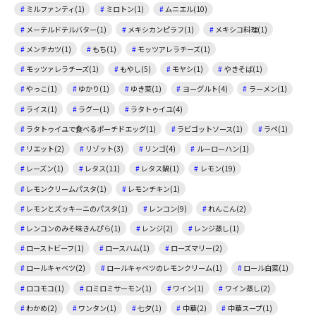
ミルファンティ(1)
ミロトン(1)
ムニエル(10)
メーテルドテルバター(1)
メキシカンピラフ(1)
メキシコ料理(1)
メンチカツ(1)
もち(1)
モッツアレラチーズ(1)
モッツァレラチーズ(1)
もやし(5)
モヤシ(1)
やきそば(1)
やっこ(1)
ゆかり(1)
ゆき菜(1)
ヨーグルト(4)
ラーメン(1)
ライス(1)
ラグー(1)
ラタトゥイユ(4)
ラタトゥイユで食べるポーチドエッグ(1)
ラビゴットソース(1)
ラペ(1)
リエット(2)
リゾット(3)
リンゴ(4)
ルーローハン(1)
レーズン(1)
レタス(11)
レタス鍋(1)
レモン(19)
レモンクリームパスタ(1)
レモンチキン(1)
レモンとズッキーニのパスタ(1)
レンコン(9)
れんこん(2)
レンコンのみそ味きんぴら(1)
レンジ(2)
レンジ蒸し(1)
ローストビーフ(1)
ロースハム(1)
ローズマリー(2)
ロールキャベツ(2)
ロールキャベツのレモンクリーム(1)
ロール白菜(1)
ロコモコ(1)
ロミロミサーモン(1)
ワイン(1)
ワイン蒸し(2)
わかめ(2)
ワンタン(1)
七夕(1)
中華(2)
中華スープ(1)