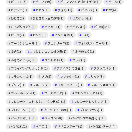
ビーフン(3)
ピーマン(9)
ピーマンとひき肉の炒め物(1)
ビール(1)
ビアンコ(1)
ピカタ(1)
ひき肉(11)
ピクルス(1)
ピザ(4)
ひじき(2)
ひじきと大豆の煮物(1)
ビスケット(1)
ひっぱりうどん(1)
ビネガー(1)
ビビンバ(1)
ピヨ卵(35)
ピラフ(2)
ピリ辛(5)
ピンチョス(1)
ふ(1)
ブーランジェール(1)
フェデリーニ(2)
フォレスティエール(1)
ふき(1)
フキとレンコンの炒り煮(1)
ふきのとう(1)
ふきのとうみそ(1)
プチトマト(1)
フライ(1)
フライパングリルサンド(1)
フライパンで２品(1)
フランスパン(1)
フランセーズ(1)
ブリ(5)
フリッター(1)
フリット(3)
プリン(1)
フルーツ(7)
フルーツソース(1)
フルーツ春巻き(1)
ブルールージュ(1)
ブルスケッタ(1)
フレンチトースト(1)
フレンチトースト（パン ペルデュ）(1)
フレンチドレッシング(1)
ブロッコリー(13)
ブロッコリーの茎(1)
プロバンサル(1)
ベークドポテト(1)
ベーコン(20)
ベーコンマヨ焼きそば(1)
ベジたれ(1)
ベニエ(1)
ペペロンチーニ(1)
ペペロンチーノ(4)