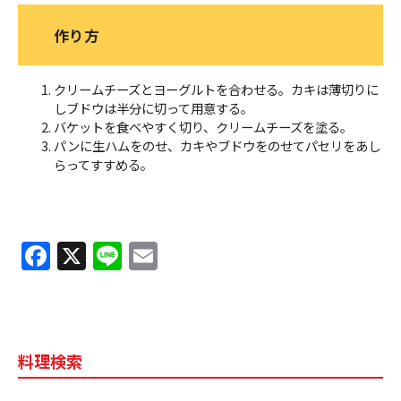
作り方
クリームチーズとヨーグルトを合わせる。カキは薄切りに
しブドウは半分に切って用意する。
バケットを食べやすく切り、クリームチーズを塗る。
パンに生ハムをのせ、カキやブドウをのせてパセリをあし
らってすすめる。
F
X
Li
E
a
n
m
c
e
ai
e
l
料理検索
b
o