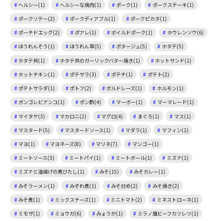
ヘルシー(1)
ヘルシーな焼肉(1)
ポーク(1)
ポークステーキ(1)
ポークソテー(2)
ポークディアブル(1)
ポークピカタ(1)
ポーチドエッグ(2)
ポアレ(1)
ボイルドポーク(1)
ホウレンソウ(6)
ほうれんそう(1)
ほうれん草(5)
ポタージュ(5)
ホタテ(5)
ホタテ貝(1)
ホタテ貝のガーリックバター焼き(1)
ホットサンド(1)
ホットチキン(1)
ポテサラ(3)
ポテチ(1)
ポテト(2)
ポテトサラダ(1)
ポトフ(2)
ボルドレーズ(1)
ホルモン(1)
ボンゴレビアンコ(1)
ポン酢(4)
マーボー(1)
マーマレード(1)
マイタケ(3)
マカロニ(2)
マグロ(4)
まぐろ(1)
マス(1)
マスタード(5)
マスタードソース(1)
マダラ(1)
マフィン(1)
マヨ(1)
マヨネーズ(8)
マリネ(7)
マンゴー(1)
ミートソース(3)
ミートパイ(1)
ミートボール(1)
ミズナ(1)
ミズナと油揚げの煮びたし(1)
みそ(15)
みそカレー(1)
みそラーメン(1)
みぞれ煮(1)
みそ炒め(2)
みそ焼き(2)
みそ煮(1)
ミックスチーズ(1)
ミニトマト(2)
ミネストローネ(1)
ミモザ(1)
ミョウガ(6)
みょうが(1)
ミラノ風ビーフカツレツ(1)