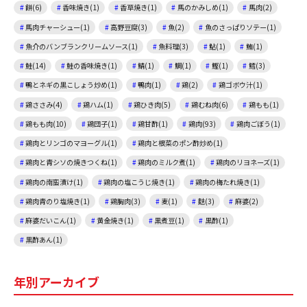
餅(6)
香味焼き(1)
香草焼き(1)
馬のかみしめ(1)
馬肉(2)
馬肉チャーシュー(1)
高野豆腐(3)
魚(2)
魚のさっぱりソテー(1)
魚介のバンブランクリームソース(1)
魚料理(3)
鮎(1)
鮪(1)
鮭(14)
鮭の香味焼き(1)
鯖(1)
鯛(1)
鰹(1)
鱈(3)
鴨とネギの黒こしょう炒め(1)
鴨肉(1)
鶏(2)
鶏ゴボウ汁(1)
鶏ささみ(4)
鶏ハム(1)
鶏ひき肉(5)
鶏むね肉(6)
鶏もも(1)
鶏もも肉(10)
鶏団子(1)
鶏甘酢(1)
鶏肉(93)
鶏肉ごぼう(1)
鶏肉とリンゴのマヨーグル(1)
鶏肉と根菜のポン酢炒め(1)
鶏肉と青シソの焼きつくね(1)
鶏肉のミルク煮(1)
鶏肉のリヨネーズ(1)
鶏肉の南蛮漬け(1)
鶏肉の塩こうじ焼き(1)
鶏肉の梅たれ焼き(1)
鶏肉青のり塩焼き(1)
鶏胸肉(3)
麦(1)
麩(3)
麻婆(2)
麻婆だいこん(1)
黄金焼き(1)
黒煮豆(1)
黒酢(1)
黒酢あん(1)
年別アーカイブ