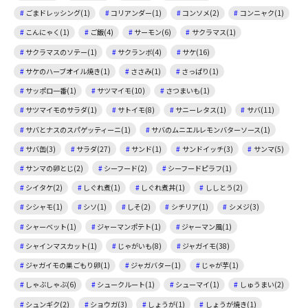
ごまドレッシング(1)
コリアンダー(1)
コンソメ(2)
コンニャク(1)
こんにゃく(1)
ご飯(4)
サーモン(6)
サクラマス(1)
サクラマスのソテー(1)
サクランボ(4)
サケ(16)
サケのハーブオイル焼き(1)
ささみ(1)
さっぱり(1)
サッポロ一番(1)
サツマイモ(10)
さつまいも(1)
サツマイモのサラダ(1)
サトイモ(8)
サニーレタス(1)
サバ(11)
サバとナスのスパゲッティーニ(1)
サバのムニエルレモンバターソース(1)
サバ缶(3)
サラダ(27)
サンド(1)
サンドイッチ(3)
サンマ(5)
サンマの卵とじ(2)
シーフード(2)
シーフードピラフ(1)
シイタケ(2)
しぐれ煮(1)
しぐれ煮丼(1)
ししとう(2)
シシャモ(1)
シソ(1)
しそ(2)
シチリア(1)
シメジ(3)
シャーベット(1)
ジャーマンポテト(1)
ジャーマン風(1)
シャインマスカット(1)
じゃがいも(8)
ジャガイモ(38)
ジャガイモの巣ごもり卵(1)
ジャガバター(1)
じゃが芋(1)
しゃぶしゃぶ(6)
シュークルート(1)
シューマイ(1)
しゅうまい(2)
シュンギク(2)
ショウガ(3)
しょうが(1)
しょうが焼き(1)