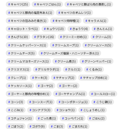
キャベツ(25)
キャベツごはん(1)
キャベツと豚ばら肉の酒蒸し(1)
キャベツと豚肉の塩昆布あえ(1)
キャベツのオムレツ(1)
キャベツの包みみそ焼き(1)
キャベツ肉味噌(1)
キャラメル(1)
キャロット・ラペ(1)
キュウリ(13)
きゅうり(4)
きんとん(1)
きんぴら(10)
グラタン(16)
クリーミー炒め(1)
クリーム(3)
クリームケッパーソース(1)
クリームスープ(1)
クリームソース(5)
クリームチーズ(5)
クリームチーズ福袋・ハニーソテー添え(1)
クリームマヨネーズソース(1)
クリーム煮(5)
グリーンペッパー(1)
クリスマス(1)
グリルサラダ(1)
クルミ(1)
くるみ(1)
クレープ(1)
ケーキ(3)
ケチャップ(2)
ケチャップ炒め(1)
ケッカソース(1)
ゴーヤ(2)
ゴーヤー(2)
ゴーヤーと豚肉の味噌炒め(1)
ゴーヤチャンプル(1)
コールスロー(1)
コーン(3)
コーンスープ(1)
コーンポタージュ(1)
こうじ鍋(1)
こごみ(1)
コシアブラ(3)
コショウ(1)
こしょうめし(1)
コチュジャン(1)
ごった煮(1)
コッペパン(1)
ごはん(2)
ごぼう(2)
ゴボウ(9)
ごま(3)
ごまだれ(1)