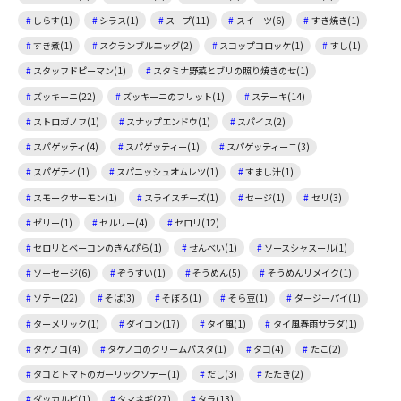
しらす(1)
シラス(1)
スープ(11)
スイーツ(6)
すき焼き(1)
すき煮(1)
スクランブルエッグ(2)
スコップコロッケ(1)
すし(1)
スタッフドピーマン(1)
スタミナ野菜とブリの照り焼きのせ(1)
ズッキーニ(22)
ズッキーニのフリット(1)
ステーキ(14)
ストロガノフ(1)
スナップエンドウ(1)
スパイス(2)
スパゲッティ(4)
スパゲッティー(1)
スパゲッティーニ(3)
スパゲティ(1)
スパニッシュオムレツ(1)
すまし汁(1)
スモークサーモン(1)
スライスチーズ(1)
セージ(1)
セリ(3)
ゼリー(1)
セルリー(4)
セロリ(12)
セロリとベーコンのきんぴら(1)
せんべい(1)
ソースシャスール(1)
ソーセージ(6)
ぞうすい(1)
そうめん(5)
そうめんリメイク(1)
ソテー(22)
そば(3)
そぼろ(1)
そら豆(1)
ダージーパイ(1)
ターメリック(1)
ダイコン(17)
タイ風(1)
タイ風春雨サラダ(1)
タケノコ(4)
タケノコのクリームパスタ(1)
タコ(4)
たこ(2)
タコとトマトのガーリックソテー(1)
だし(3)
たたき(2)
ダッカルビ(1)
タマネギ(27)
タラ(13)