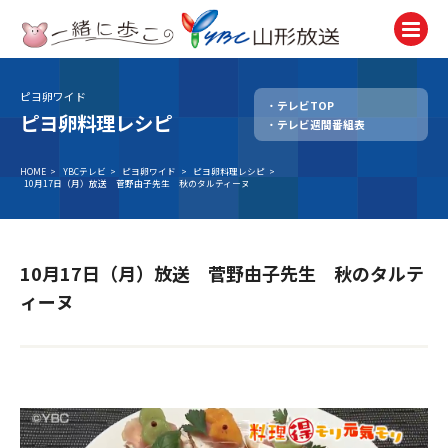
ピヨ卵ワイド
テレビTOP
テレビ
ピヨ卵料理レシピ
テレビ週間番組表
TV
ラジオ
HOME
>
YBCテレビ
>
ピヨ卵ワイド
>
ピヨ卵料理レシピ
>
10月17日（月）放送 菅野由子先生 秋のタルティーヌ
Radio
ニュース
News
10月17日（月）放送 菅野由子先生 秋のタルテ
アナウンサー
ィーヌ
Announcer
イベント
Event
試写会・プレゼント
Present