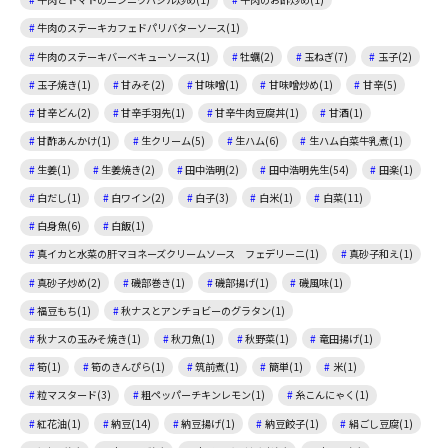
牛肉のステーキカフェドパリバターソース(1)
牛肉のステーキバーベキューソース(1)
牡蠣(2)
玉ねぎ(7)
玉子(2)
玉子焼き(1)
甘みそ(2)
甘味噌(1)
甘味噌炒め(1)
甘辛(5)
甘辛どん(2)
甘辛手羽先(1)
甘辛牛肉豆腐丼(1)
甘酒(1)
甘酢あんかけ(1)
生クリーム(5)
生ハム(6)
生ハム白菜牛乳煮(1)
生姜(1)
生姜焼き(2)
田中浩明(2)
田中浩明先生(54)
田楽(1)
白だし(1)
白ワイン(2)
白子(3)
白米(1)
白菜(11)
白身魚(6)
白飯(1)
真イカと水菜の肝マヨネーズクリームソース フェデリーニ(1)
真砂子和え(1)
真砂子炒め(2)
磯部巻き(1)
磯部揚げ(1)
磯風味(1)
福豆もち(1)
秋ナスとアンチョビーのグラタン(1)
秋ナスの玉みそ焼き(1)
秋刀魚(1)
秋野菜(1)
竜田揚げ(1)
筍(1)
筍のきんぴら(1)
筑前煮(1)
簡単(1)
米(1)
粒マスタード(3)
粗ペッパーチキンレモン(1)
糸こんにゃく(1)
紅花油(1)
納豆(14)
納豆揚げ(1)
納豆餃子(1)
絹ごし豆腐(1)