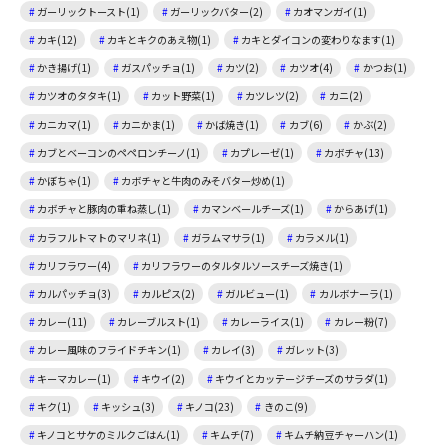
ガーリックトースト(1)
ガーリックバター(2)
カオマンガイ(1)
カキ(12)
カキとキクのあえ物(1)
カキとダイコンの変わりなます(1)
かき揚げ(1)
ガスパッチョ(1)
カツ(2)
カツオ(4)
かつお(1)
カツオのタタキ(1)
カット野菜(1)
カツレツ(2)
カニ(2)
カニカマ(1)
カニかま(1)
かば焼き(1)
カブ(6)
かぶ(2)
カブとベーコンのペペロンチーノ(1)
カプレーゼ(1)
カボチャ(13)
かぼちゃ(1)
カボチャと牛肉のみそバター炒め(1)
カボチャと豚肉の重ね蒸し(1)
カマンベールチーズ(1)
からあげ(1)
カラフルトマトのマリネ(1)
ガラムマサラ(1)
カラメル(1)
カリフラワー(4)
カリフラワーのタルタルソースチーズ焼き(1)
カルパッチョ(3)
カルピス(2)
ガルビュー(1)
カルボナーラ(1)
カレー(11)
カレーブルスト(1)
カレーライス(1)
カレー粉(7)
カレー風味のフライドチキン(1)
カレイ(3)
ガレット(3)
キーマカレー(1)
キウイ(2)
キウイとカッテージチーズのサラダ(1)
キク(1)
キッシュ(3)
キノコ(23)
きのこ(9)
キノコとサケのミルクごはん(1)
キムチ(7)
キムチ納豆チャーハン(1)