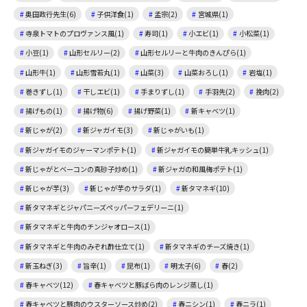
奥田政行先生(6)
子供洋食(1)
孟宗(2)
宮城県(1)
寺泉トマトのプロヴァンス風(1)
寿司(1)
小エビ(1)
小松菜(1)
小豆(1)
山形セルリー(2)
山形セルリーと牛肉のきんぴら(1)
山形牛(1)
山形雪若丸(1)
山菜(3)
山菜おろし(1)
岩塩(1)
巻きずし(1)
干しエビ(1)
手まりずし(1)
手羽先(2)
挽肉(2)
揚げもの(1)
揚げ物(6)
揚げ野菜(1)
新キャベツ(1)
新じゃが(2)
新ジャガイモ(3)
新じゃがいも(1)
新ジャガイモのジャーマンポテト(1)
新ジャガイモの簡単牛乳キッシュ(1)
新じゃがとベーコンの真砂子炒め(1)
新ジャガの和風梅ポテト(1)
新じゃが芋(3)
新じゃが芋のサラダ(1)
新タマネギ(10)
新タマネギとジャパニーズペッパーフェデリーニ(1)
新タマネギと牛肉のチンジャオロース(1)
新タマネギと牛肉のみぞれ酢仕立て(1)
新タマネギのチーズ焼き(1)
新玉ねぎ(3)
旨辛(1)
昆布(1)
明太子(6)
春(2)
春キャベツ(12)
春キャベツと豚ばら肉のレンジ蒸し(1)
春キャベツと豚肉のウスターソース炒め(2)
春ニシン(1)
春ニラ(1)