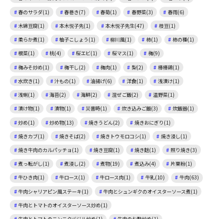
春のサラダ(1)
春巻き(7)
春菊(1)
春野菜(3)
春雨(6)
木綿豆腐(1)
本木悦子先(1)
本木悦子先生(47)
枝豆(1)
柔らか煮(1)
柚子こしょう(1)
柳川風(1)
柿(1)
柿の種(1)
根菜(1)
桃(4)
桜エビ(1)
桜マス(1)
梅(9)
梅みそ炒め(1)
梅干し(2)
梅肉(1)
梨(2)
棒棒鶏(1)
水炊き(1)
汁もの(1)
油揚げ(6)
洋食(1)
浅漬け(1)
浅蜊(1)
海苔(2)
海鮮(2)
混ぜご飯(2)
温野菜(1)
漬け物(1)
漬物(1)
災害時(1)
炊き込みご飯(3)
炊飯器(1)
炒め(1)
炒め物(13)
焼きうどん(2)
焼きおにぎり(1)
焼きカブ(1)
焼きそば(2)
焼きトウモロコシ(1)
焼き浸し(1)
焼き牛肉のカルパッチョ(1)
焼き豆腐(1)
焼き麩(1)
照り焼き(3)
煮っ転がし(1)
煮浸し(2)
煮物(19)
煮込み(4)
片栗粉(1)
牛ひき肉(1)
牛ロース(1)
牛ロース肉(1)
牛乳(10)
牛肉(63)
牛肉シャリアピン風ステーキ(1)
牛肉とシュンギクのオイスターソース煮(1)
牛肉とトマトのオイスターソース炒め(1)
牛肉とトマトのニンニクバジル炒め(1)
牛肉のお酢炒め(1)