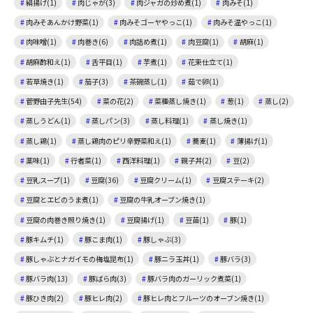
絹揚げ(1)
肉じゃが(3)
肉ジャガの炒め煮(1)
肉みそ(1)
肉みそあんかけ野菜(1)
肉みそゴーヤやっこ(1)
肉みそ温やっこ(1)
肉味噌(1)
肉巻き(6)
肉詰め煮(1)
肉豆腐(1)
胡麻(1)
胡麻酢和え(1)
舌平目(1)
芋煮(1)
花束仕立て(1)
若草焼き(1)
茄子(3)
茶碗蒸し(1)
茹で卵(1)
菅野由子先生(54)
菜の花(2)
菜種蒸し焼き(1)
葱(1)
蒸し(2)
蒸しうどん(1)
蒸しパン(3)
蒸し料理(1)
蒸し焼き(1)
蒸し鶏(1)
蒸し鶏肉のピリ辛野菜和え(1)
蕎麦(1)
薄揚げ(1)
薬味(1)
行者菜(1)
西洋料理(1)
親子丼(2)
豆(2)
豆乳スープ(1)
豆腐(36)
豆腐クリーム(1)
豆腐ステーキ(2)
豆腐とエビのうま煮(1)
豆腐の牛乳オーブン焼き(1)
豆腐の肉巻き照り焼き(1)
豆腐揚げ(1)
豆苗(1)
豚(1)
豚キムチ(1)
豚こま肉(1)
豚しゃぶ(3)
豚しゃぶとナガイモの梅塩昆布(1)
豚ニラ玉丼(1)
豚バラ(3)
豚バラ肉(13)
豚ばら肉(3)
豚バラ肉のガーリック煮菜(1)
豚ひき肉(2)
豚ヒレ肉(2)
豚ヒレ肉とフルーツのオーブン焼き(1)