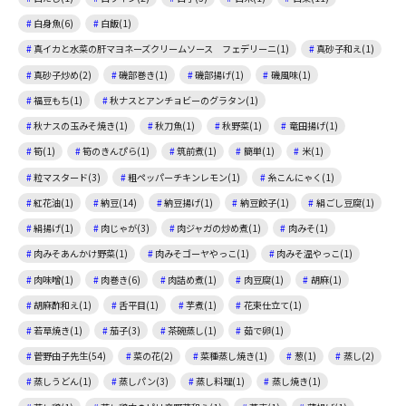
白身魚(6)
白飯(1)
真イカと水菜の肝マヨネーズクリームソース フェデリーニ(1)
真砂子和え(1)
真砂子炒め(2)
磯部巻き(1)
磯部揚げ(1)
磯風味(1)
福豆もち(1)
秋ナスとアンチョビーのグラタン(1)
秋ナスの玉みそ焼き(1)
秋刀魚(1)
秋野菜(1)
竜田揚げ(1)
筍(1)
筍のきんぴら(1)
筑前煮(1)
簡単(1)
米(1)
粒マスタード(3)
粗ペッパーチキンレモン(1)
糸こんにゃく(1)
紅花油(1)
納豆(14)
納豆揚げ(1)
納豆餃子(1)
絹ごし豆腐(1)
絹揚げ(1)
肉じゃが(3)
肉ジャガの炒め煮(1)
肉みそ(1)
肉みそあんかけ野菜(1)
肉みそゴーヤやっこ(1)
肉みそ温やっこ(1)
肉味噌(1)
肉巻き(6)
肉詰め煮(1)
肉豆腐(1)
胡麻(1)
胡麻酢和え(1)
舌平目(1)
芋煮(1)
花束仕立て(1)
若草焼き(1)
茄子(3)
茶碗蒸し(1)
茹で卵(1)
菅野由子先生(54)
菜の花(2)
菜種蒸し焼き(1)
葱(1)
蒸し(2)
蒸しうどん(1)
蒸しパン(3)
蒸し料理(1)
蒸し焼き(1)