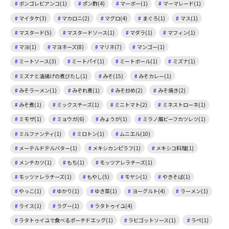
ボンゴレビアンコ(1)
ポン酢(4)
マーボー(1)
マーマレード(1)
マイタケ(3)
マカロニ(2)
マグロ(4)
まぐろ(1)
マス(1)
マスタード(5)
マスタードソース(1)
マダラ(1)
マフィン(1)
マヨ(1)
マヨネーズ(8)
マリネ(7)
マンゴー(1)
ミートソース(3)
ミートパイ(1)
ミートボール(1)
ミズナ(1)
ミズナと油揚げの煮びたし(1)
みそ(15)
みそカレー(1)
みそラーメン(1)
みぞれ煮(1)
みそ炒め(2)
みそ焼き(2)
みそ煮(1)
ミックスチーズ(1)
ミニトマト(2)
ミネストローネ(1)
ミモザ(1)
ミョウガ(6)
みょうが(1)
ミラノ風ビーフカツレツ(1)
ミルファンティ(1)
ミロトン(1)
ムニエル(10)
メーテルドテルバター(1)
メキシカンピラフ(1)
メキシコ料理(1)
メンチカツ(1)
もち(1)
モッツアレラチーズ(1)
モッツァレラチーズ(1)
もやし(5)
モヤシ(1)
やきそば(1)
やっこ(1)
ゆかり(1)
ゆき菜(1)
ヨーグルト(4)
ラーメン(1)
ライス(1)
ラグー(1)
ラタトゥイユ(4)
ラタトゥイユで食べるポーチドエッグ(1)
ラビゴットソース(1)
ラペ(1)