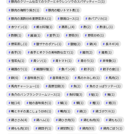
豚肉のクリーム仕立てのラグーとホウレンソウのスパゲッティーニ(1)
豚肉の梅照り焼き(1)
豚肉の軽いトマト煮(1)
豚肉の黒酢炒め夏野菜添え(1)
豚肩ロース(1)
赤パプリカ(1)
赤ワイン(1)
郷土料理(1)
酒蒸し(4)
酢(2)
酢浸し(1)
酢豚(1)
醤油(1)
里芋(1)
野菜(9)
野菜炒め(1)
野菜蒸し(1)
銀ザケのポアレ(1)
銀鮭(2)
鍋(4)
長ネギ(4)
長芋(3)
長芋とオクラの美味酢仕立て(1)
雑炊(2)
雑煮(1)
雪若丸(1)
青シソ(1)
青トマト(1)
青のり(1)
非常食(1)
韓国のり(1)
韓国料理(1)
食パン(4)
餃子(2)
餃子の皮(1)
餅(6)
香味焼き(1)
香草焼き(1)
馬のかみしめ(1)
馬肉(2)
馬肉チャーシュー(1)
高野豆腐(3)
魚(2)
魚のさっぱりソテー(1)
魚介のバンブランクリームソース(1)
魚料理(3)
鮎(1)
鮪(1)
鮭(14)
鮭の香味焼き(1)
鯖(1)
鯛(1)
鰹(1)
鱈(3)
鴨とネギの黒こしょう炒め(1)
鴨肉(1)
鶏(2)
鶏ゴボウ汁(1)
鶏ささみ(4)
鶏ハム(1)
鶏ひき肉(5)
鶏むね肉(6)
鶏もも(1)
鶏もも肉(10)
鶏団子(1)
鶏甘酢(1)
鶏肉(93)
鶏肉ごぼう(1)