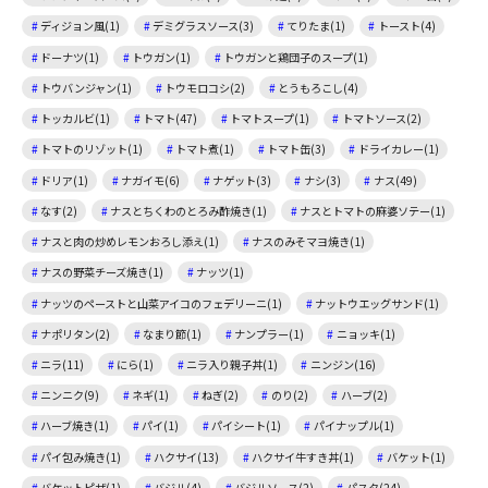
ディジョン風(1)
デミグラスソース(3)
てりたま(1)
トースト(4)
ドーナツ(1)
トウガン(1)
トウガンと鶏団子のスープ(1)
トウバンジャン(1)
トウモロコシ(2)
とうもろこし(4)
トッカルビ(1)
トマト(47)
トマトスープ(1)
トマトソース(2)
トマトのリゾット(1)
トマト煮(1)
トマト缶(3)
ドライカレー(1)
ドリア(1)
ナガイモ(6)
ナゲット(3)
ナシ(3)
ナス(49)
なす(2)
ナスとちくわのとろみ酢焼き(1)
ナスとトマトの麻婆ソテー(1)
ナスと肉の炒めレモンおろし添え(1)
ナスのみそマヨ焼き(1)
ナスの野菜チーズ焼き(1)
ナッツ(1)
ナッツのペーストと山菜アイコのフェデリーニ(1)
ナットウエッグサンド(1)
ナポリタン(2)
なまり節(1)
ナンプラー(1)
ニョッキ(1)
ニラ(11)
にら(1)
ニラ入り親子丼(1)
ニンジン(16)
ニンニク(9)
ネギ(1)
ねぎ(2)
のり(2)
ハーブ(2)
ハーブ焼き(1)
パイ(1)
パイシート(1)
パイナップル(1)
パイ包み焼き(1)
ハクサイ(13)
ハクサイ牛すき丼(1)
バケット(1)
バケットピザ(1)
バジル(4)
バジルソース(2)
パスタ(24)