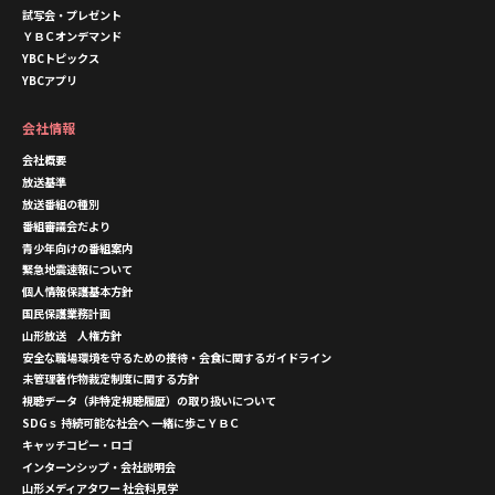
試写会・プレゼント
ＹＢＣオンデマンド
YBCトピックス
YBCアプリ
会社情報
会社概要
放送基準
放送番組の種別
番組審議会だより
青少年向けの番組案内
緊急地震速報について
個人情報保護基本方針
国民保護業務計画
山形放送 人権方針
安全な職場環境を守るための接待・会食に関するガイドライン
未管理著作物裁定制度に関する方針
視聴データ（非特定視聴履歴）の取り扱いについて
SDGｓ 持続可能な社会へ 一緒に歩こＹＢＣ
キャッチコピー・ロゴ
インターンシップ・会社説明会
山形メディアタワー 社会科見学