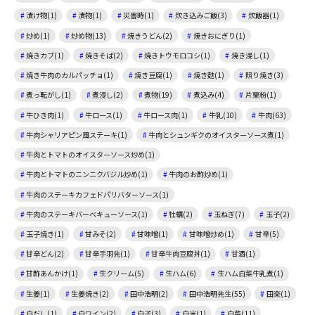
漬け物(1)
漬物(1)
災害時(1)
炊き込みご飯(3)
炊飯器(1)
炒め(1)
炒め物(13)
焼きうどん(2)
焼きおにぎり(1)
焼きカブ(1)
焼きそば(2)
焼きトウモロコシ(1)
焼き浸し(1)
焼き牛肉のカルパッチョ(1)
焼き豆腐(1)
焼き麩(1)
照り焼き(3)
煮っ転がし(1)
煮浸し(2)
煮物(19)
煮込み(4)
片栗粉(1)
牛ひき肉(1)
牛ロース(1)
牛ロース肉(1)
牛乳(10)
牛肉(63)
牛肉シャリアピン風ステーキ(1)
牛肉とシュンギクのオイスターソース煮(1)
牛肉とトマトのオイスターソース炒め(1)
牛肉とトマトのニンニクバジル炒め(1)
牛肉のお酢炒め(1)
牛肉のステーキカフェドパリバターソース(1)
牛肉のステーキバーベキューソース(1)
牡蠣(2)
玉ねぎ(7)
玉子(2)
玉子焼き(1)
甘みそ(2)
甘味噌(1)
甘味噌炒め(1)
甘辛(5)
甘辛どん(2)
甘辛手羽先(1)
甘辛牛肉豆腐丼(1)
甘酒(1)
甘酢あんかけ(1)
生クリーム(5)
生ハム(6)
生ハム白菜牛乳煮(1)
生姜(1)
生姜焼き(2)
田中浩明(2)
田中浩明先生(55)
田楽(1)
白だし(1)
白ワイン(2)
白子(3)
白米(1)
白菜(11)