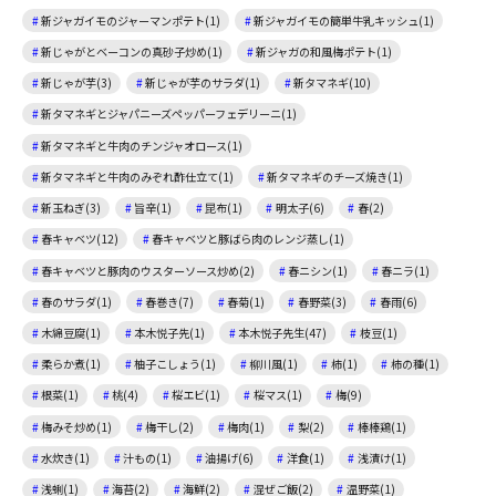
新ジャガイモのジャーマンポテト(1)
新ジャガイモの簡単牛乳キッシュ(1)
新じゃがとベーコンの真砂子炒め(1)
新ジャガの和風梅ポテト(1)
新じゃが芋(3)
新じゃが芋のサラダ(1)
新タマネギ(10)
新タマネギとジャパニーズペッパーフェデリーニ(1)
新タマネギと牛肉のチンジャオロース(1)
新タマネギと牛肉のみぞれ酢仕立て(1)
新タマネギのチーズ焼き(1)
新玉ねぎ(3)
旨辛(1)
昆布(1)
明太子(6)
春(2)
春キャベツ(12)
春キャベツと豚ばら肉のレンジ蒸し(1)
春キャベツと豚肉のウスターソース炒め(2)
春ニシン(1)
春ニラ(1)
春のサラダ(1)
春巻き(7)
春菊(1)
春野菜(3)
春雨(6)
木綿豆腐(1)
本木悦子先(1)
本木悦子先生(47)
枝豆(1)
柔らか煮(1)
柚子こしょう(1)
柳川風(1)
柿(1)
柿の種(1)
根菜(1)
桃(4)
桜エビ(1)
桜マス(1)
梅(9)
梅みそ炒め(1)
梅干し(2)
梅肉(1)
梨(2)
棒棒鶏(1)
水炊き(1)
汁もの(1)
油揚げ(6)
洋食(1)
浅漬け(1)
浅蜊(1)
海苔(2)
海鮮(2)
混ぜご飯(2)
温野菜(1)