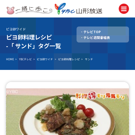
ピヨ卵ワイド
テレビTOP
テレビ
ピヨ卵料理レシピ
テレビ週間番組表
TV
-「
サンド」タグ一覧
ラジオ
Radio
HOME
>
YBCテレビ
>
ピヨ卵ワイド
>
ピヨ卵料理レシピ
>
サンド
ニュース
News
アナウンサー
Announcer
イベント
Event
試写会・プレゼント
Present