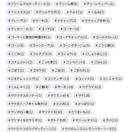
クリームマヨネーズソース(1)
クリーム煮(5)
グリーンペッパー(1)
クリスマス(1)
グリルサラダ(1)
クルミ(1)
くるみ(1)
クレープ(1)
ケーキ(3)
ケチャップ(2)
ケチャップ炒め(1)
ケッカソース(1)
ゴーヤ(2)
ゴーヤー(2)
ゴーヤーと豚肉の味噌炒め(1)
ゴーヤチャンプル(1)
コールスロー(1)
コーン(3)
コーンスープ(1)
コーンポタージュ(1)
こうじ鍋(1)
こごみ(1)
コシアブラ(3)
コショウ(1)
こしょうめし(1)
コチュジャン(1)
ごった煮(1)
コッペパン(1)
ごはん(2)
ごぼう(2)
ゴボウ(9)
ごま(3)
ごまだれ(1)
ごまドレッシング(1)
コリアンダー(1)
コンソメ(2)
コンニャク(1)
こんにゃく(1)
ご飯(4)
サーモン(6)
サクラマス(1)
サクラマスのソテー(1)
サクランボ(4)
サケ(16)
サケのハーブオイル焼き(1)
ささみ(1)
さっぱり(1)
サッポロ一番(1)
サツマイモ(10)
さつまいも(1)
サツマイモのサラダ(1)
サトイモ(8)
サニーレタス(1)
サバ(11)
サバとナスのスパゲッティーニ(1)
サバのムニエルレモンバターソース(1)