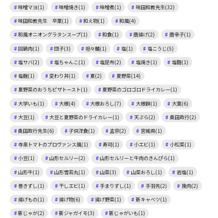
味噌マヨ(1)
味噌焼き(1)
味噌煮(1)
味田和教先生(32)
味田和教先生 卒業(1)
和え物(1)
和風(4)
和風オニオングラタンスープ(1)
和食(1)
唐揚げ(2)
唐辛子(1)
回鍋肉(1)
団子(3)
坦々麺(1)
塩(1)
塩こうじ(5)
塩サバ(2)
塩ちゃんこ(1)
塩昆布(2)
塩焼き(1)
塩麴(1)
塩麹(1)
変わり丼(1)
夏(2)
夏野菜(14)
夏野菜のおうちピザトースト(1)
夏野菜のゴロゴロドライカレー(1)
大学いも(1)
大根(4)
大根おろし(7)
大根餅(1)
大葉(6)
大豆(1)
大豆と夏野菜のドライカレー(1)
天ぷら(2)
奥田政行(2)
奥田政行先生(6)
子供洋食(1)
孟宗(2)
宮城県(1)
寺泉トマトのプロヴァンス風(1)
寿司(1)
小エビ(1)
小松菜(1)
小豆(1)
山形セルリー(2)
山形セルリーと牛肉のきんぴら(1)
山形牛(1)
山形雪若丸(1)
山菜(3)
山菜おろし(1)
岩塩(1)
巻きずし(1)
干しエビ(1)
手まりずし(1)
手羽先(2)
挽肉(2)
揚げもの(1)
揚げ物(6)
揚げ野菜(1)
新キャベツ(1)
新じゃが(2)
新ジャガイモ(3)
新じゃがいも(1)