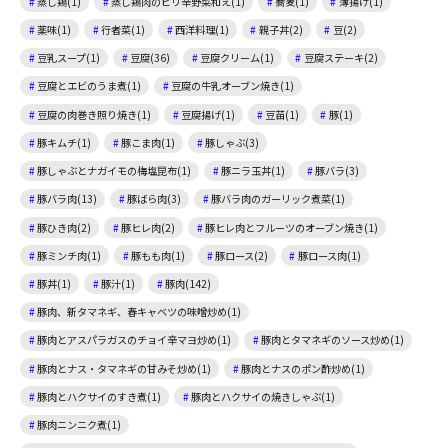
蒸し鶏(1)
蒸し鶏肉のピリ辛野菜和え(1)
蕎麦(1)
薄揚げ(1)
薬味(1)
行者菜(1)
西洋料理(1)
親子丼(2)
豆(2)
豆乳スープ(1)
豆腐(36)
豆腐クリーム(1)
豆腐ステーキ(2)
豆腐とエビのうま煮(1)
豆腐の牛乳オーブン焼き(1)
豆腐の肉巻き照り焼き(1)
豆腐揚げ(1)
豆苗(1)
豚(1)
豚キムチ(1)
豚こま肉(1)
豚しゃぶ(3)
豚しゃぶとナガイモの梅塩昆布(1)
豚ニラ玉丼(1)
豚バラ(3)
豚バラ肉(13)
豚ばら肉(3)
豚バラ肉のガーリック煮菜(1)
豚ひき肉(2)
豚ヒレ肉(2)
豚ヒレ肉とフルーツのオーブン焼き(1)
豚ミンチ肉(1)
豚もも肉(1)
豚ロース(2)
豚ロース肉(1)
豚丼(1)
豚汁(1)
豚肉(142)
豚肉、新タマネギ、春キャベツの味噌炒め(1)
豚肉とアスパラガスのチョイ辛マヨ炒め(1)
豚肉とタマネギのソース炒め(1)
豚肉とナス・タマネギの甘みそ炒め(1)
豚肉とナスのポン酢炒め(1)
豚肉とハクサイのすき煮(1)
豚肉とハクサイの焼きしゃぶ(1)
豚肉ニンニク煮(1)