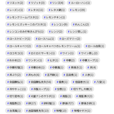
リエット(2)
リゾット(3)
リンゴ(4)
ルーローハン(1)
レーズン(1)
レタス(11)
レタス鍋(1)
レモン(19)
レモンクリームパスタ(1)
レモンチキン(1)
レモンとズッキーニのパスタ(1)
レンコン(9)
れんこん(2)
レンコンのみそ味きんぴら(1)
レンジ(2)
レンジ蒸し(1)
ローストビーフ(1)
ロースハム(1)
ローズマリー(2)
ロールキャベツ(2)
ロールキャベツのレモンクリーム(1)
ロール白菜(1)
ロコモコ(1)
ロミロミサーモン(1)
ワイン(1)
ワイン蒸し(2)
わかめ(2)
ワンタン(1)
七夕(1)
中華(2)
中華スープ(1)
中華料理(2)
中華炒め(1)
中華風(1)
串焼き(1)
丼(4)
丼ぶり(2)
丼もの(6)
五平餅(1)
五目煮(1)
人参(1)
会田勝弘(1)
会田勝弘先生(56)
佃煮(1)
信田巻き(1)
八宝(1)
冷ややっこ(1)
冷製スープ(1)
分葱(1)
切り干し大根(3)
切り昆布(1)
刈屋ナシのサラダ(1)
南蛮(2)
南蛮漬け(3)
南蛮酢(2)
卵(17)
卵料理(1)
厚揚げ(7)
厚焼き卵(1)
台湾風(1)
吉田理恵先生(13)
味噌(13)
味噌かす汁(1)