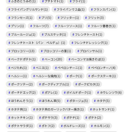
ふきのとうみそ(1)
プチトマト(1)
フライ(1)
フライパングリルサンド(1)
フライパンで２品(1)
フランスパン(1)
フランセーズ(1)
ブリ(5)
フリッター(1)
フリット(3)
プリン(1)
フルーツ(7)
フルーツソース(1)
フルーツ春巻き(1)
ブルールージュ(1)
ブルスケッタ(1)
フレンチトースト(1)
フレンチトースト（パン ペルデュ）(1)
フレンチドレッシング(1)
ブロッコリー(13)
ブロッコリーの茎(1)
プロバンサル(1)
ベークドポテト(1)
ベーコン(20)
ベーコンマヨ焼きそば(1)
ベジたれ(1)
ベニエ(1)
ペペロンチーニ(1)
ペペロンチーノ(4)
ヘルシー(1)
ヘルシーな焼肉(1)
ポーク(1)
ポークステーキ(1)
ポークソテー(2)
ポークディアブル(1)
ポークピカタ(1)
ポーチドエッグ(2)
ポアレ(1)
ボイルドポーク(1)
ホウレンソウ(6)
ほうれんそう(1)
ほうれん草(5)
ポタージュ(5)
ホタテ(5)
ホタテ貝(1)
ホタテ貝のガーリックバター焼き(1)
ホットサンド(1)
ホットチキン(1)
ポテサラ(3)
ポテチ(1)
ポテト(2)
ポテトサラダ(1)
ポトフ(2)
ボルドレーズ(1)
ホルモン(1)