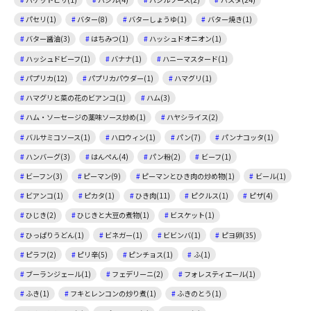
パセリ(1)
バター(8)
バターしょうゆ(1)
バター焼き(1)
バター醤油(3)
はちみつ(1)
ハッシュドオニオン(1)
ハッシュドビーフ(1)
バナナ(1)
ハニーマスタード(1)
パプリカ(12)
パプリカパウダー(1)
ハマグリ(1)
ハマグリと菜の花のビアンコ(1)
ハム(3)
ハム・ソーセージの薬味ソース炒め(1)
ハヤシライス(2)
バルサミコソース(1)
ハロウィン(1)
パン(7)
パンナコッタ(1)
ハンバーグ(3)
はんぺん(4)
パン粉(2)
ビーフ(1)
ビーフン(3)
ピーマン(9)
ピーマンとひき肉の炒め物(1)
ビール(1)
ビアンコ(1)
ピカタ(1)
ひき肉(11)
ピクルス(1)
ピザ(4)
ひじき(2)
ひじきと大豆の煮物(1)
ビスケット(1)
ひっぱりうどん(1)
ビネガー(1)
ビビンバ(1)
ピヨ卵(35)
ピラフ(2)
ピリ辛(5)
ピンチョス(1)
ふ(1)
ブーランジェール(1)
フェデリーニ(2)
フォレスティエール(1)
ふき(1)
フキとレンコンの炒り煮(1)
ふきのとう(1)