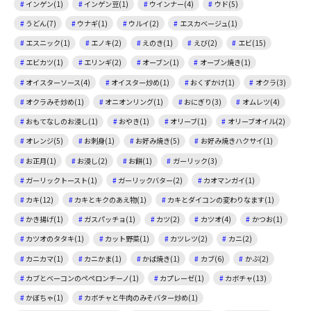
インゲン(1)
インゲン豆(1)
ウインナー(4)
ウド(5)
うどん(7)
ウナギ(1)
ウルイ(2)
エスカベージュ(1)
エスニック(1)
エノキ(2)
えのき(1)
えび(2)
エビ(15)
エビカツ(1)
エリンギ(2)
オーブン(1)
オーブン焼き(1)
オイスターソース(4)
オイスター炒め(1)
おくずかけ(1)
オクラ(3)
オクラみそ炒め(1)
オニオンリング(1)
おにぎり(3)
オムレツ(4)
おもてなしのお浸し(1)
おやき(1)
オリーブ(1)
オリーブオイル(2)
オレンジ(5)
お刺身(1)
お好み焼き(5)
お好み焼きハクサイ(1)
お正月(1)
お浸し(2)
お餅(1)
ガーリック(3)
ガーリックトースト(1)
ガーリックバター(2)
カオマンガイ(1)
カキ(12)
カキとキクのあえ物(1)
カキとダイコンの変わりなます(1)
かき揚げ(1)
ガスパッチョ(1)
カツ(2)
カツオ(4)
かつお(1)
カツオのタタキ(1)
カット野菜(1)
カツレツ(2)
カニ(2)
カニカマ(1)
カニかま(1)
かば焼き(1)
カブ(6)
かぶ(2)
カブとベーコンのペペロンチーノ(1)
カプレーゼ(1)
カボチャ(13)
かぼちゃ(1)
カボチャと牛肉のみそバター炒め(1)