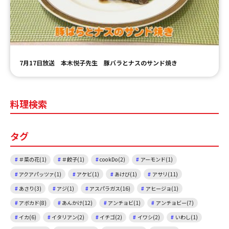
ＹＢＣオンデマンド
やまがた情熱市場
7月17日放送 本木悦子先生 豚バラとナスのサンド焼き
料理検索
タグ
＃菜の花(1)
＃餃子(1)
cookDo(2)
アーモンド(1)
アクアパッツァ(1)
アケビ(1)
あけび(1)
アサリ(11)
あさり(3)
アジ(1)
アスパラガス(16)
アヒージョ(1)
アボカド(8)
あんかけ(12)
アンチョビ(1)
アンチョビー(7)
イカ(6)
イタリアン(2)
イチゴ(2)
イワシ(2)
いわし(1)