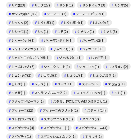
サバ缶(3)
サラダ(27)
サンド(1)
サンドイッチ(3)
サンマ(5)
サンマの卵とじ(2)
シーフード(2)
シーフードピラフ(1)
シイタケ(2)
しぐれ煮(1)
しぐれ煮丼(1)
ししとう(2)
シシャモ(1)
シソ(1)
しそ(2)
シチリア(1)
シメジ(3)
シャーベット(1)
ジャーマンポテト(1)
ジャーマン風(1)
シャインマスカット(1)
じゃがいも(8)
ジャガイモ(38)
ジャガイモの巣ごもり卵(1)
ジャガバター(1)
じゃが芋(1)
しゃぶしゃぶ(6)
シュークルート(1)
シューマイ(1)
しゅうまい(2)
シュンギク(2)
ショウガ(3)
しょうが(1)
しょうが焼き(1)
しらす(1)
シラス(1)
スープ(11)
スイーツ(6)
すき焼き(1)
すき煮(1)
スクランブルエッグ(2)
スコップコロッケ(1)
すし(1)
スタッフドピーマン(1)
スタミナ野菜とブリの照り焼きのせ(1)
ズッキーニ(22)
ズッキーニのフリット(1)
ステーキ(14)
ストロガノフ(1)
スナップエンドウ(1)
スパイス(2)
スパゲッティ(4)
スパゲッティー(1)
スパゲッティーニ(3)
スパゲティ(1)
スパニッシュオムレツ(1)
すまし汁(1)