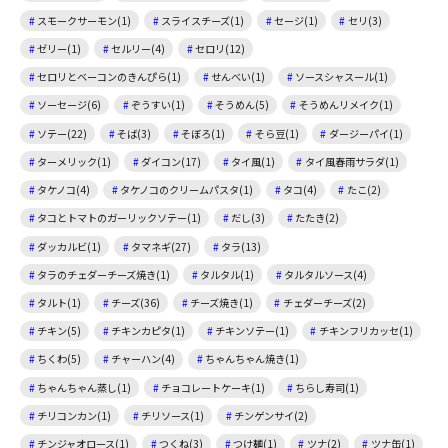
スモークサーモン(1)
スライスチーズ(1)
セージ(1)
セリ(3)
ゼリー(1)
セルリー(4)
セロリ(12)
セロリとベーコンのきんぴら(1)
せんべい(1)
ソースシャスール(1)
ソーセージ(6)
ぞうすい(1)
そうめん(5)
そうめんリメイク(1)
ソテー(22)
そば(3)
そぼろ(1)
そら豆(1)
ダージーパイ(1)
ターメリック(1)
ダイコン(17)
タイ風(1)
タイ風春雨サラダ(1)
タケノコ(4)
タケノコのクリームパスタ(1)
タコ(4)
たこ(2)
タコとトマトのガーリックソテー(1)
だし(3)
たたき(2)
ダッカルビ(1)
タマネギ(27)
タラ(13)
タラのチェダーチーズ焼き(1)
タルタル(1)
タルタルソース(4)
タルト(1)
チーズ(36)
チーズ焼き(1)
チェダーチーズ(2)
チキン(5)
チキンカピタ(1)
チキンソテー(1)
チキンフリカッセ(1)
ちくわ(5)
チャーハン(4)
ちゃんちゃん焼き(1)
ちゃんちゃん蒸し(1)
チョコレートケーキ(1)
ちらし寿司(1)
チリコンカン(1)
チリソース(1)
チンゲンサイ(2)
チンジャオロース(1)
つくね(3)
つけ麺(1)
ツナ(2)
ツナ缶(1)