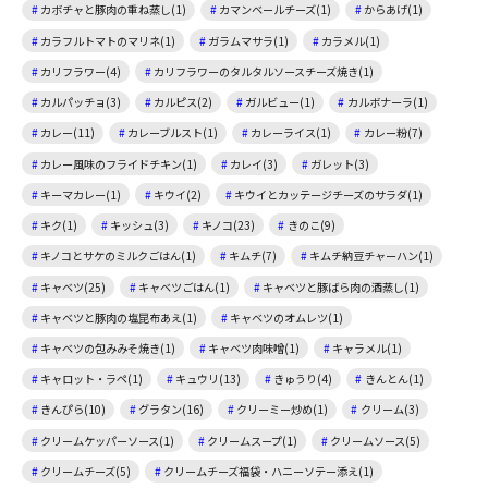
カボチャと豚肉の重ね蒸し(1)
カマンベールチーズ(1)
からあげ(1)
カラフルトマトのマリネ(1)
ガラムマサラ(1)
カラメル(1)
カリフラワー(4)
カリフラワーのタルタルソースチーズ焼き(1)
カルパッチョ(3)
カルピス(2)
ガルビュー(1)
カルボナーラ(1)
カレー(11)
カレーブルスト(1)
カレーライス(1)
カレー粉(7)
カレー風味のフライドチキン(1)
カレイ(3)
ガレット(3)
キーマカレー(1)
キウイ(2)
キウイとカッテージチーズのサラダ(1)
キク(1)
キッシュ(3)
キノコ(23)
きのこ(9)
キノコとサケのミルクごはん(1)
キムチ(7)
キムチ納豆チャーハン(1)
キャベツ(25)
キャベツごはん(1)
キャベツと豚ばら肉の酒蒸し(1)
キャベツと豚肉の塩昆布あえ(1)
キャベツのオムレツ(1)
キャベツの包みみそ焼き(1)
キャベツ肉味噌(1)
キャラメル(1)
キャロット・ラペ(1)
キュウリ(13)
きゅうり(4)
きんとん(1)
きんぴら(10)
グラタン(16)
クリーミー炒め(1)
クリーム(3)
クリームケッパーソース(1)
クリームスープ(1)
クリームソース(5)
クリームチーズ(5)
クリームチーズ福袋・ハニーソテー添え(1)