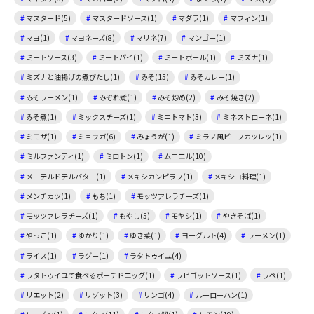
マスタード(5)
マスタードソース(1)
マダラ(1)
マフィン(1)
マヨ(1)
マヨネーズ(8)
マリネ(7)
マンゴー(1)
ミートソース(3)
ミートパイ(1)
ミートボール(1)
ミズナ(1)
ミズナと油揚げの煮びたし(1)
みそ(15)
みそカレー(1)
みそラーメン(1)
みぞれ煮(1)
みそ炒め(2)
みそ焼き(2)
みそ煮(1)
ミックスチーズ(1)
ミニトマト(3)
ミネストローネ(1)
ミモザ(1)
ミョウガ(6)
みょうが(1)
ミラノ風ビーフカツレツ(1)
ミルファンティ(1)
ミロトン(1)
ムニエル(10)
メーテルドテルバター(1)
メキシカンピラフ(1)
メキシコ料理(1)
メンチカツ(1)
もち(1)
モッツアレラチーズ(1)
モッツァレラチーズ(1)
もやし(5)
モヤシ(1)
やきそば(1)
やっこ(1)
ゆかり(1)
ゆき菜(1)
ヨーグルト(4)
ラーメン(1)
ライス(1)
ラグー(1)
ラタトゥイユ(4)
ラタトゥイユで食べるポーチドエッグ(1)
ラビゴットソース(1)
ラペ(1)
リエット(2)
リゾット(3)
リンゴ(4)
ルーローハン(1)