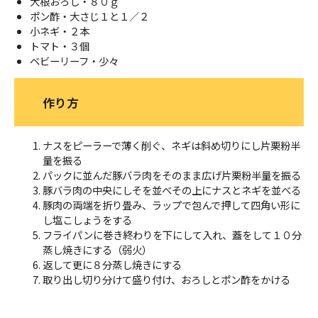
大根おろし・８０ｇ
ポン酢・大さじ１と１／２
小ネギ・２本
トマト・３個
ベビーリーフ・少々
作り方
ナスをピーラーで薄く削ぐ、ネギは斜め切りにし片栗粉半
量を振る
パックに並んだ豚バラ肉をそのまま広げ片栗粉半量を振る
豚バラ肉の中央にしそを並べその上にナスとネギを並べる
豚肉の両端を折り畳み、ラップで包んで押して四角い形に
し塩こしょうをする
フライパンに巻き終わりを下にして入れ、蓋をして１０分
蒸し焼きにする（弱火）
返して更に８分蒸し焼きにする
取り出し切り分けて盛り付け、おろしとポン酢をかける