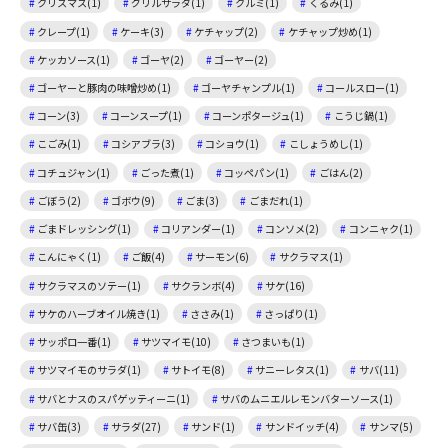
クリスマス(1)
グリルサラダ(1)
クルミ(1)
くるみ(1)
クレープ(1)
ケーキ(3)
ケチャップ(2)
ケチャップ炒め(1)
ケッカソース(1)
ゴーヤ(2)
ゴーヤー(2)
ゴーヤーと豚肉の味噌炒め(1)
ゴーヤチャンプル(1)
コールスロー(1)
コーン(3)
コーンスープ(1)
コーンポタージュ(1)
こうじ鍋(1)
こごみ(1)
コシアブラ(3)
コショウ(1)
こしょうめし(1)
コチュジャン(1)
ごった煮(1)
コッペパン(1)
ごはん(2)
ごぼう(2)
ゴボウ(9)
ごま(3)
ごまだれ(1)
ごまドレッシング(1)
コリアンダー(1)
コンソメ(2)
コンニャク(1)
こんにゃく(1)
ご飯(4)
サーモン(6)
サクラマス(1)
サクラマスのソテー(1)
サクランボ(4)
サケ(16)
サケのハーブオイル焼き(1)
ささみ(1)
さっぱり(1)
サッポロ一番(1)
サツマイモ(10)
さつまいも(1)
サツマイモのサラダ(1)
サトイモ(8)
サニーレタス(1)
サバ(11)
サバとナスのスパゲッティーニ(1)
サバのムニエルレモンバターソース(1)
サバ缶(3)
サラダ(27)
サンド(1)
サンドイッチ(4)
サンマ(5)