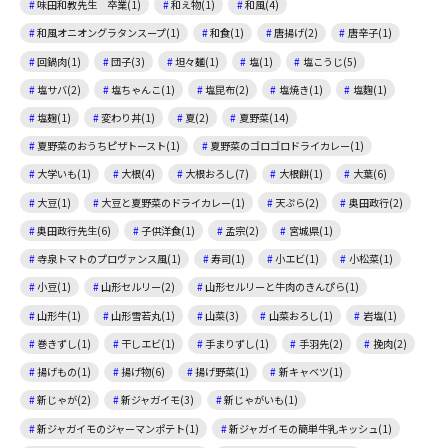
味田和教先生 卒業(1)
和え物(1)
和風(4)
和風オニオングラタンスープ(1)
和食(1)
唐揚げ(2)
唐辛子(1)
回鍋肉(1)
団子(3)
坦々麺(1)
塩(1)
塩こうじ(5)
塩サバ(2)
塩ちゃんこ(1)
塩昆布(2)
塩焼き(1)
塩麴(1)
塩麹(1)
変わり丼(1)
夏(2)
夏野菜(14)
夏野菜のおうちピザトースト(1)
夏野菜のゴロゴロドライカレー(1)
大学いも(1)
大根(4)
大根おろし(7)
大根餅(1)
大葉(6)
大豆(1)
大豆と夏野菜のドライカレー(1)
天ぷら(2)
奥田政行(2)
奥田政行先生(6)
子供洋食(1)
孟宗(2)
宮城県(1)
寺泉トマトのプロヴァンス風(1)
寿司(1)
小エビ(1)
小松菜(1)
小豆(1)
山形セルリー(2)
山形セルリーと牛肉のきんぴら(1)
山形牛(1)
山形雪若丸(1)
山菜(3)
山菜おろし(1)
岩塩(1)
巻きずし(1)
干しエビ(1)
手まりずし(1)
手羽先(2)
挽肉(2)
揚げもの(1)
揚げ物(6)
揚げ野菜(1)
新キャベツ(1)
新じゃが(2)
新ジャガイモ(3)
新じゃがいも(1)
新ジャガイモのジャーマンポテト(1)
新ジャガイモの簡単牛乳キッシュ(1)