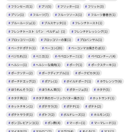
フランセーズ(1)
ブリ(5)
フリッター(1)
フリット(3)
プリン(1)
フルーツ(7)
フルーツソース(1)
フルーツ春巻き(1)
ブルールージュ(1)
ブルスケッタ(1)
フレンチトースト(1)
フレンチトースト（パン ペルデュ）(1)
フレンチドレッシング(1)
ブロッコリー(13)
ブロッコリーの茎(1)
プロバンサル(1)
ベークドポテト(1)
ベーコン(20)
ベーコンマヨ焼きそば(1)
ベジたれ(1)
ベニエ(1)
ペペロンチーニ(1)
ペペロンチーノ(4)
ヘルシー(1)
ヘルシーな焼肉(1)
ポーク(1)
ポークステーキ(1)
ポークソテー(2)
ポークディアブル(1)
ポークピカタ(1)
ポーチドエッグ(2)
ポアレ(1)
ボイルドポーク(1)
ホウレンソウ(6)
ほうれんそう(1)
ほうれん草(5)
ポタージュ(5)
ホタテ(5)
ホタテ貝(1)
ホタテ貝のガーリックバター焼き(1)
ホットサンド(1)
ホットチキン(1)
ポテサラ(3)
ポテチ(1)
ポテト(2)
ポテトサラダ(1)
ポトフ(2)
ボルドレーズ(1)
ホルモン(1)
ボンゴレビアンコ(1)
ポン酢(4)
マーボー(1)
マーマレード(1)
マイタケ(3)
マカロニ(2)
マグロ(4)
まぐろ(1)
マス(1)