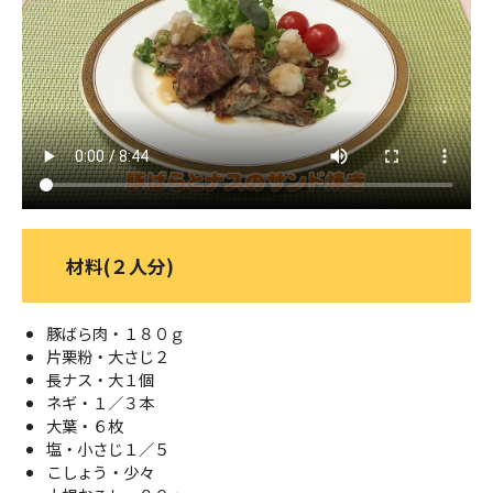
ＹＢＣオンデマンド
やまがた情熱市場
材料(２人分)
豚ばら肉・１８０ｇ
片栗粉・大さじ２
長ナス・大１個
ネギ・１／３本
大葉・６枚
塩・小さじ１／５
こしょう・少々