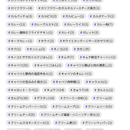
カリフラワー(4)
カリフラワーのタルタルソースチーズ焼き(1)
カルパッチョ(3)
カルピス(2)
ガルビュー(1)
カルボナーラ(1)
カレー(11)
カレーブルスト(1)
カレーライス(1)
カレー粉(7)
カレー風味のフライドチキン(1)
カレイ(3)
ガレット(3)
キーマカレー(1)
キウイ(2)
キウイとカッテージチーズのサラダ(1)
キク(1)
キッシュ(3)
キノコ(23)
きのこ(9)
キノコとサケのミルクごはん(1)
キムチ(7)
キムチ納豆チャーハン(1)
キャベツ(25)
キャベツごはん(1)
キャベツと豚ばら肉の酒蒸し(1)
キャベツと豚肉の塩昆布あえ(1)
キャベツのオムレツ(1)
キャベツの包みみそ焼き(1)
キャベツ肉味噌(1)
キャラメル(1)
キャロット・ラペ(1)
キュウリ(14)
きゅうり(4)
きんとん(1)
きんぴら(10)
グラタン(16)
クリーミー炒め(1)
クリーム(3)
クリームケッパーソース(1)
クリームスープ(1)
クリームソース(5)
クリームチーズ(5)
クリームチーズ福袋・ハニーソテー添え(1)
クリームマヨネーズソース(1)
クリーム煮(5)
グリーンペッパー(1)