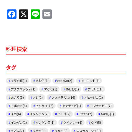
F
X
Li
E
a
n
m
c
e
ai
e
l
料理検索
b
o
タグ
o
k
＃菜の花(1)
＃餃子(1)
cookDo(2)
アーモンド(1)
アクアパッツァ(1)
アケビ(1)
あけび(1)
アサリ(11)
あさり(3)
アジ(1)
アスパラガス(16)
アヒージョ(1)
アボカド(8)
あんかけ(12)
アンチョビ(1)
アンチョビー(7)
イカ(6)
イタリアン(2)
イチゴ(2)
イワシ(2)
いわし(1)
インゲン(1)
インゲン豆(1)
ウインナー(4)
ウド(5)
うどん(7)
ウナギ(1)
ウルイ(2)
エスカベージュ(1)