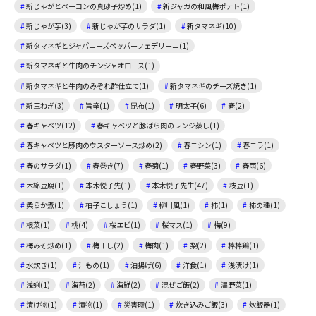
新じゃがとベーコンの真砂子炒め(1)
新ジャガの和風梅ポテト(1)
新じゃが芋(3)
新じゃが芋のサラダ(1)
新タマネギ(10)
新タマネギとジャパニーズペッパーフェデリーニ(1)
新タマネギと牛肉のチンジャオロース(1)
新タマネギと牛肉のみぞれ酢仕立て(1)
新タマネギのチーズ焼き(1)
新玉ねぎ(3)
旨辛(1)
昆布(1)
明太子(6)
春(2)
春キャベツ(12)
春キャベツと豚ばら肉のレンジ蒸し(1)
春キャベツと豚肉のウスターソース炒め(2)
春ニシン(1)
春ニラ(1)
春のサラダ(1)
春巻き(7)
春菊(1)
春野菜(3)
春雨(6)
木綿豆腐(1)
本木悦子先(1)
本木悦子先生(47)
枝豆(1)
柔らか煮(1)
柚子こしょう(1)
柳川風(1)
柿(1)
柿の種(1)
根菜(1)
桃(4)
桜エビ(1)
桜マス(1)
梅(9)
梅みそ炒め(1)
梅干し(2)
梅肉(1)
梨(2)
棒棒鶏(1)
水炊き(1)
汁もの(1)
油揚げ(6)
洋食(1)
浅漬け(1)
浅蜊(1)
海苔(2)
海鮮(2)
混ぜご飯(2)
温野菜(1)
漬け物(1)
漬物(1)
災害時(1)
炊き込みご飯(3)
炊飯器(1)