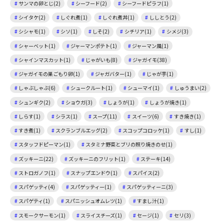
サンマの卵とじ(2)
シーフード(2)
シーフードピラフ(1)
シイタケ(2)
しぐれ煮(1)
しぐれ煮丼(1)
ししとう(2)
シシャモ(1)
シソ(1)
しそ(2)
シチリア(1)
シメジ(3)
シャーベット(1)
ジャーマンポテト(1)
ジャーマン風(1)
シャインマスカット(1)
じゃがいも(8)
ジャガイモ(38)
ジャガイモの巣ごもり卵(1)
ジャガバター(1)
じゃが芋(1)
しゃぶしゃぶ(6)
シュークルート(1)
シューマイ(1)
しゅうまい(2)
シュンギク(2)
ショウガ(3)
しょうが(1)
しょうが焼き(1)
しらす(1)
シラス(1)
スープ(11)
スイーツ(6)
すき焼き(1)
すき煮(1)
スクランブルエッグ(2)
スコップコロッケ(1)
すし(1)
スタッフドピーマン(1)
スタミナ野菜とブリの照り焼きのせ(1)
ズッキーニ(22)
ズッキーニのフリット(1)
ステーキ(14)
ストロガノフ(1)
スナップエンドウ(1)
スパイス(2)
スパゲッティ(4)
スパゲッティー(1)
スパゲッティーニ(3)
スパゲティ(1)
スパニッシュオムレツ(1)
すまし汁(1)
スモークサーモン(1)
スライスチーズ(1)
セージ(1)
セリ(3)