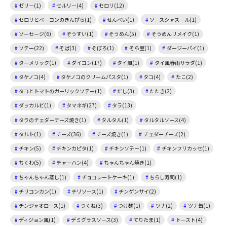
ゼリー(1)
セルリー(4)
セロリ(12)
セロリとベーコンのきんぴら(1)
せんべい(1)
ソースシャスール(1)
ソーセージ(6)
ぞうすい(1)
そうめん(5)
そうめんリメイク(1)
ソテー(22)
そば(3)
そぼろ(1)
そら豆(1)
ダージーパイ(1)
ターメリック(1)
ダイコン(17)
タイ風(1)
タイ風春雨サラダ(1)
タケノコ(4)
タケノコのクリームパスタ(1)
タコ(4)
たこ(2)
タコとトマトのガーリックソテー(1)
だし(3)
たたき(2)
ダッカルビ(1)
タマネギ(27)
タラ(13)
タラのチェダーチーズ焼き(1)
タルタル(1)
タルタルソース(4)
タルト(1)
チーズ(36)
チーズ焼き(1)
チェダーチーズ(2)
チキン(5)
チキンカピタ(1)
チキンソテー(1)
チキンフリカッセ(1)
ちくわ(5)
チャーハン(4)
ちゃんちゃん焼き(1)
ちゃんちゃん蒸し(1)
チョコレートケーキ(1)
ちらし寿司(1)
チリコンカン(1)
チリソース(1)
チンゲンサイ(2)
チンジャオロース(1)
つくね(3)
つけ麺(1)
ツナ(2)
ツナ缶(1)
ディジョン風(1)
デミグラスソース(3)
てりたま(1)
トースト(4)