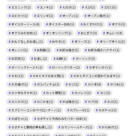
エスニック(1)
エノキ(2)
えのき(1)
えび(2)
エビ(15)
エビカツ(1)
エリンギ(2)
オーブン(1)
オーブン焼き(1)
オイスターソース(4)
オイスター炒め(1)
おくずかけ(1)
オクラ(3)
オクラみそ炒め(1)
オニオンリング(1)
おにぎり(3)
オムレツ(4)
おもてなしのお浸し(1)
おやき(1)
オリーブ(1)
オリーブオイル(2)
オレンジ(5)
お刺身(1)
お好み焼き(5)
お好み焼きハクサイ(1)
お正月(1)
お浸し(2)
お餅(1)
ガーリック(3)
ガーリックトースト(1)
ガーリックバター(2)
カオマンガイ(1)
カキ(12)
カキとキクのあえ物(1)
カキとダイコンの変わりなます(1)
かき揚げ(1)
ガスパッチョ(1)
カツ(2)
カツオ(4)
かつお(1)
カツオのタタキ(1)
カット野菜(1)
カツレツ(2)
カニ(2)
カニカマ(1)
カニかま(1)
かば焼き(1)
カブ(6)
かぶ(2)
カブとベーコンのペペロンチーノ(1)
カプレーゼ(1)
カボチャ(13)
かぼちゃ(1)
カボチャと牛肉のみそバター炒め(1)
カボチャと豚肉の重ね蒸し(1)
カマンベールチーズ(1)
からあげ(1)
カラフルトマトのマリネ(1)
ガラムマサラ(1)
カラメル(1)