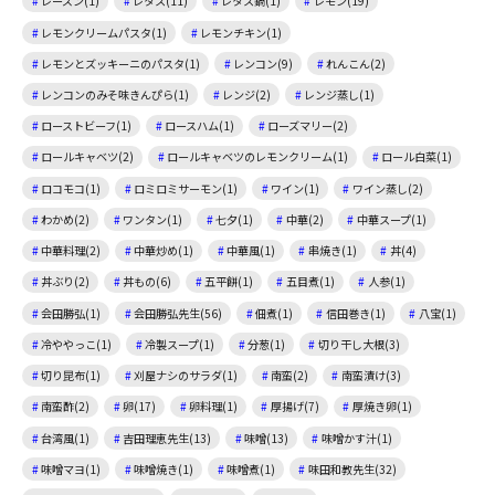
レーズン(1)
レタス(11)
レタス鍋(1)
レモン(19)
レモンクリームパスタ(1)
レモンチキン(1)
レモンとズッキーニのパスタ(1)
レンコン(9)
れんこん(2)
レンコンのみそ味きんぴら(1)
レンジ(2)
レンジ蒸し(1)
ローストビーフ(1)
ロースハム(1)
ローズマリー(2)
ロールキャベツ(2)
ロールキャベツのレモンクリーム(1)
ロール白菜(1)
ロコモコ(1)
ロミロミサーモン(1)
ワイン(1)
ワイン蒸し(2)
わかめ(2)
ワンタン(1)
七夕(1)
中華(2)
中華スープ(1)
中華料理(2)
中華炒め(1)
中華風(1)
串焼き(1)
丼(4)
丼ぶり(2)
丼もの(6)
五平餅(1)
五目煮(1)
人参(1)
会田勝弘(1)
会田勝弘先生(56)
佃煮(1)
信田巻き(1)
八宝(1)
冷ややっこ(1)
冷製スープ(1)
分葱(1)
切り干し大根(3)
切り昆布(1)
刈屋ナシのサラダ(1)
南蛮(2)
南蛮漬け(3)
南蛮酢(2)
卵(17)
卵料理(1)
厚揚げ(7)
厚焼き卵(1)
台湾風(1)
吉田理恵先生(13)
味噌(13)
味噌かす汁(1)
味噌マヨ(1)
味噌焼き(1)
味噌煮(1)
味田和教先生(32)