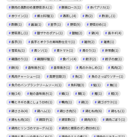
豚肉の黒酢炒め夏野菜添え(1)
豚肩ロース(1)
赤パプリカ(1)
赤ワイン(1)
郷土料理(1)
酒蒸し(4)
酢(2)
酢浸し(1)
酢豚(1)
醤油(1)
里芋(1)
野菜(9)
野菜炒め(1)
野菜蒸し(1)
銀ザケのポアレ(1)
銀鮭(2)
鍋(4)
長ネギ(4)
長芋(3)
長芋とオクラの美味酢仕立て(1)
雑炊(2)
雑煮(1)
雪若丸(1)
青シソ(1)
青トマト(1)
青のり(1)
非常食(1)
韓国のり(1)
韓国料理(1)
食パン(4)
餃子(2)
餃子の皮(1)
餅(6)
香味焼き(1)
香草焼き(1)
馬のかみしめ(1)
馬肉(2)
馬肉チャーシュー(1)
高野豆腐(3)
魚(2)
魚のさっぱりソテー(1)
魚介のバンブランクリームソース(1)
魚料理(3)
鮎(1)
鮪(1)
鮭(14)
鮭の香味焼き(1)
鯖(1)
鯛(1)
鰹(1)
鱈(3)
鴨とネギの黒こしょう炒め(1)
鴨肉(1)
鶏(2)
鶏ゴボウ汁(1)
鶏ささみ(4)
鶏ハム(1)
鶏ひき肉(5)
鶏むね肉(6)
鶏もも(1)
鶏もも肉(10)
鶏団子(1)
鶏甘酢(1)
鶏肉(93)
鶏肉ごぼう(1)
鶏肉とリンゴのマヨーグル(1)
鶏肉と根菜のポン酢炒め(1)
鶏肉と青シソの焼きつくね(1)
鶏肉のミルク煮(1)
鶏肉のリヨネーズ(1)