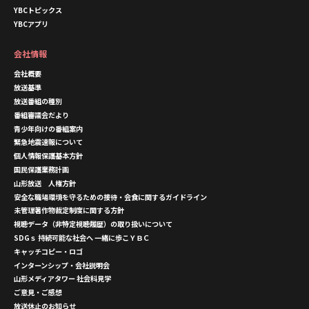
YBCトピックス
YBCアプリ
会社情報
会社概要
放送基準
放送番組の種別
番組審議会だより
青少年向けの番組案内
緊急地震速報について
個人情報保護基本方針
国民保護業務計画
山形放送 人権方針
安全な職場環境を守るための接待・会食に関するガイドライン
未管理著作物裁定制度に関する方針
視聴データ（非特定視聴履歴）の取り扱いについて
SDGｓ 持続可能な社会へ 一緒に歩こＹＢＣ
キャッチコピー・ロゴ
インターンシップ・会社説明会
山形メディアタワー 社会科見学
ご意見・ご感想
放送休止のお知らせ