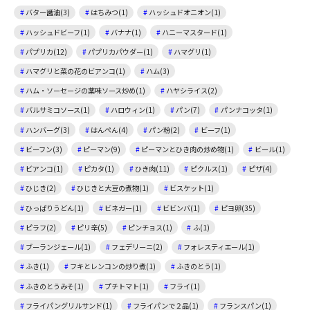
バター醤油(3)
はちみつ(1)
ハッシュドオニオン(1)
ハッシュドビーフ(1)
バナナ(1)
ハニーマスタード(1)
パプリカ(12)
パプリカパウダー(1)
ハマグリ(1)
ハマグリと菜の花のビアンコ(1)
ハム(3)
ハム・ソーセージの薬味ソース炒め(1)
ハヤシライス(2)
バルサミコソース(1)
ハロウィン(1)
パン(7)
パンナコッタ(1)
ハンバーグ(3)
はんぺん(4)
パン粉(2)
ビーフ(1)
ビーフン(3)
ピーマン(9)
ピーマンとひき肉の炒め物(1)
ビール(1)
ビアンコ(1)
ピカタ(1)
ひき肉(11)
ピクルス(1)
ピザ(4)
ひじき(2)
ひじきと大豆の煮物(1)
ビスケット(1)
ひっぱりうどん(1)
ビネガー(1)
ビビンバ(1)
ピヨ卵(35)
ピラフ(2)
ピリ辛(5)
ピンチョス(1)
ふ(1)
ブーランジェール(1)
フェデリーニ(2)
フォレスティエール(1)
ふき(1)
フキとレンコンの炒り煮(1)
ふきのとう(1)
ふきのとうみそ(1)
プチトマト(1)
フライ(1)
フライパングリルサンド(1)
フライパンで２品(1)
フランスパン(1)