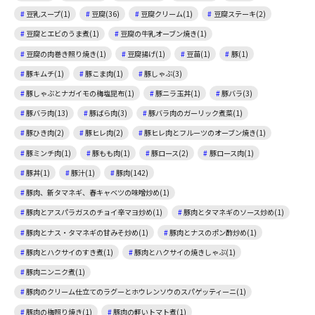
豆乳スープ(1)
豆腐(36)
豆腐クリーム(1)
豆腐ステーキ(2)
豆腐とエビのうま煮(1)
豆腐の牛乳オーブン焼き(1)
豆腐の肉巻き照り焼き(1)
豆腐揚げ(1)
豆苗(1)
豚(1)
豚キムチ(1)
豚こま肉(1)
豚しゃぶ(3)
豚しゃぶとナガイモの梅塩昆布(1)
豚ニラ玉丼(1)
豚バラ(3)
豚バラ肉(13)
豚ばら肉(3)
豚バラ肉のガーリック煮菜(1)
豚ひき肉(2)
豚ヒレ肉(2)
豚ヒレ肉とフルーツのオーブン焼き(1)
豚ミンチ肉(1)
豚もも肉(1)
豚ロース(2)
豚ロース肉(1)
豚丼(1)
豚汁(1)
豚肉(142)
豚肉、新タマネギ、春キャベツの味噌炒め(1)
豚肉とアスパラガスのチョイ辛マヨ炒め(1)
豚肉とタマネギのソース炒め(1)
豚肉とナス・タマネギの甘みそ炒め(1)
豚肉とナスのポン酢炒め(1)
豚肉とハクサイのすき煮(1)
豚肉とハクサイの焼きしゃぶ(1)
豚肉ニンニク煮(1)
豚肉のクリーム仕立てのラグーとホウレンソウのスパゲッティーニ(1)
豚肉の梅照り焼き(1)
豚肉の軽いトマト煮(1)