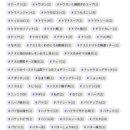
ドーナツ(1)
トウガン(1)
トウガンと鶏団子のスープ(1)
トウバンジャン(1)
トウモロコシ(2)
とうもろこし(4)
トッカルビ(1)
トマト(47)
トマトスープ(1)
トマトソース(2)
トマトのリゾット(1)
トマト煮(1)
トマト缶(3)
ドライカレー(1)
ドリア(1)
ナガイモ(6)
ナゲット(3)
ナシ(3)
ナス(49)
なす(2)
ナスとちくわのとろみ酢焼き(1)
ナスとトマトの麻婆ソテー(1)
ナスと肉の炒めレモンおろし添え(1)
ナスのみそマヨ焼き(1)
ナスの野菜チーズ焼き(1)
ナッツ(1)
ナッツのペーストと山菜アイコのフェデリーニ(1)
ナットウエッグサンド(1)
ナポリタン(2)
なまり節(1)
ナンプラー(1)
ニョッキ(1)
ニラ(11)
にら(1)
ニラ入り親子丼(1)
ニンジン(16)
ニンニク(9)
ネギ(1)
ねぎ(2)
のり(2)
ハーブ(2)
ハーブ焼き(1)
パイ(1)
パイシート(1)
パイナップル(1)
パイ包み焼き(1)
ハクサイ(13)
ハクサイ牛すき丼(1)
バケット(1)
バケットピザ(1)
バジル(4)
バジルソース(2)
パスタ(24)
パセリ(1)
バター(8)
バターしょうゆ(1)
バター焼き(1)