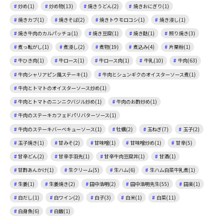
炒め(1)
炒め物(13)
焼きうどん(2)
焼きおにぎり(1)
焼きカブ(1)
焼きそば(2)
焼きトウモロコシ(1)
焼き浸し(1)
焼き牛肉のカルパッチョ(1)
焼き豆腐(1)
焼き麩(1)
照り焼き(3)
煮っ転がし(1)
煮浸し(2)
煮物(19)
煮込み(4)
片栗粉(1)
牛ひき肉(1)
牛ロース(1)
牛ロース肉(1)
牛乳(10)
牛肉(63)
牛肉シャリアピン風ステーキ(1)
牛肉とシュンギクのオイスターソース煮(1)
牛肉とトマトのオイスターソース炒め(1)
牛肉とトマトのニンニクバジル炒め(1)
牛肉のお酢炒め(1)
牛肉のステーキカフェドパリバターソース(1)
牛肉のステーキバーベキューソース(1)
牡蠣(2)
玉ねぎ(7)
玉子(2)
玉子焼き(1)
甘みそ(2)
甘味噌(1)
甘味噌炒め(1)
甘辛(5)
甘辛どん(2)
甘辛手羽先(1)
甘辛牛肉豆腐丼(1)
甘酒(1)
甘酢あんかけ(1)
生クリーム(5)
生ハム(6)
生ハム白菜牛乳煮(1)
生姜(1)
生姜焼き(2)
田中浩明(2)
田中浩明先生(55)
田楽(1)
白だし(1)
白ワイン(2)
白子(3)
白米(1)
白菜(11)
白身魚(6)
白飯(1)