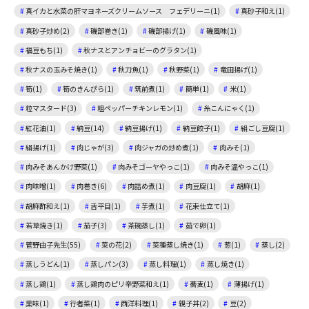
真イカと水菜の肝マヨネーズクリームソース フェデリーニ(1)
真砂子和え(1)
真砂子炒め(2)
磯部巻き(1)
磯部揚げ(1)
磯風味(1)
福豆もち(1)
秋ナスとアンチョビーのグラタン(1)
秋ナスの玉みそ焼き(1)
秋刀魚(1)
秋野菜(1)
竜田揚げ(1)
筍(1)
筍のきんぴら(1)
筑前煮(1)
簡単(1)
米(1)
粒マスタード(3)
粗ペッパーチキンレモン(1)
糸こんにゃく(1)
紅花油(1)
納豆(14)
納豆揚げ(1)
納豆餃子(1)
絹ごし豆腐(1)
絹揚げ(1)
肉じゃが(3)
肉ジャガの炒め煮(1)
肉みそ(1)
肉みそあんかけ野菜(1)
肉みそゴーヤやっこ(1)
肉みそ温やっこ(1)
肉味噌(1)
肉巻き(6)
肉詰め煮(1)
肉豆腐(1)
胡麻(1)
胡麻酢和え(1)
舌平目(1)
芋煮(1)
花束仕立て(1)
若草焼き(1)
茄子(3)
茶碗蒸し(1)
茹で卵(1)
菅野由子先生(55)
菜の花(2)
菜種蒸し焼き(1)
葱(1)
蒸し(2)
蒸しうどん(1)
蒸しパン(3)
蒸し料理(1)
蒸し焼き(1)
蒸し鶏(1)
蒸し鶏肉のピリ辛野菜和え(1)
蕎麦(1)
薄揚げ(1)
薬味(1)
行者菜(1)
西洋料理(1)
親子丼(2)
豆(2)