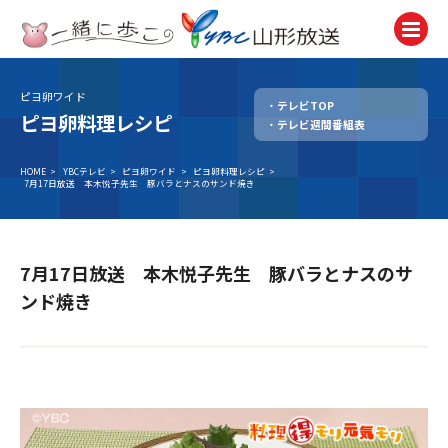
ピヨ卵ワイド
テレビTOP
テレビ
ピヨ卵料理レシピ
テレビ週間番組表
TV
ラジオ
HOME
>
YBCテレビ
>
ピヨ卵ワイド
>
ピヨ卵料理レシピ
>
7月17日放送 本木悦子先生 豚バラとナスのサンド焼き
Radio
ニュース
News
7月17日放送 本木悦子先生 豚バラとナスのサ
アナウンサー
ンド焼き
Announcer
イベント
Event
試写会・プレゼント
Present