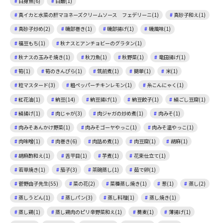
白身魚(6)
白飯(1)
真イカと水菜の肝マヨネーズクリームソース フェデリーニ(1)
真砂子和え(1)
真砂子炒め(2)
磯部巻き(1)
磯部揚げ(1)
磯風味(1)
福豆もち(1)
秋ナスとアンチョビーのグラタン(1)
秋ナスの玉みそ焼き(1)
秋刀魚(1)
秋野菜(1)
竜田揚げ(1)
筍(1)
筍のきんぴら(1)
筑前煮(1)
簡単(1)
米(1)
粒マスタード(3)
粗ペッパーチキンレモン(1)
糸こんにゃく(1)
紅花油(1)
納豆(14)
納豆揚げ(1)
納豆餃子(1)
絹ごし豆腐(1)
絹揚げ(1)
肉じゃが(3)
肉ジャガの炒め煮(1)
肉みそ(1)
肉みそあんかけ野菜(1)
肉みそゴーヤやっこ(1)
肉みそ温やっこ(1)
肉味噌(1)
肉巻き(6)
肉詰め煮(1)
肉豆腐(1)
胡麻(1)
胡麻酢和え(1)
舌平目(1)
芋煮(1)
花束仕立て(1)
若草焼き(1)
茄子(3)
茶碗蒸し(1)
茹で卵(1)
菅野由子先生(55)
菜の花(2)
菜種蒸し焼き(1)
葱(1)
蒸し(2)
蒸しうどん(1)
蒸しパン(3)
蒸し料理(1)
蒸し焼き(1)
蒸し鶏(1)
蒸し鶏肉のピリ辛野菜和え(1)
蕎麦(1)
薄揚げ(1)