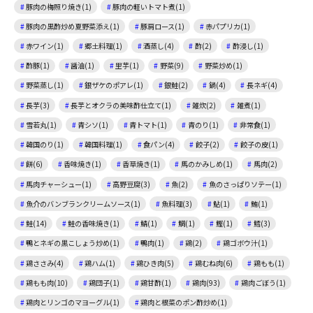
豚肉の梅照り焼き(1)
豚肉の軽いトマト煮(1)
豚肉の黒酢炒め夏野菜添え(1)
豚肩ロース(1)
赤パプリカ(1)
赤ワイン(1)
郷土料理(1)
酒蒸し(4)
酢(2)
酢浸し(1)
酢豚(1)
醤油(1)
里芋(1)
野菜(9)
野菜炒め(1)
野菜蒸し(1)
銀ザケのポアレ(1)
銀鮭(2)
鍋(4)
長ネギ(4)
長芋(3)
長芋とオクラの美味酢仕立て(1)
雑炊(2)
雑煮(1)
雪若丸(1)
青シソ(1)
青トマト(1)
青のり(1)
非常食(1)
韓国のり(1)
韓国料理(1)
食パン(4)
餃子(2)
餃子の皮(1)
餅(6)
香味焼き(1)
香草焼き(1)
馬のかみしめ(1)
馬肉(2)
馬肉チャーシュー(1)
高野豆腐(3)
魚(2)
魚のさっぱりソテー(1)
魚介のバンブランクリームソース(1)
魚料理(3)
鮎(1)
鮪(1)
鮭(14)
鮭の香味焼き(1)
鯖(1)
鯛(1)
鰹(1)
鱈(3)
鴨とネギの黒こしょう炒め(1)
鴨肉(1)
鶏(2)
鶏ゴボウ汁(1)
鶏ささみ(4)
鶏ハム(1)
鶏ひき肉(5)
鶏むね肉(6)
鶏もも(1)
鶏もも肉(10)
鶏団子(1)
鶏甘酢(1)
鶏肉(93)
鶏肉ごぼう(1)
鶏肉とリンゴのマヨーグル(1)
鶏肉と根菜のポン酢炒め(1)