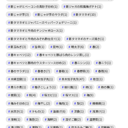
新じゃがとベーコンの真砂子炒め(1)
新ジャガの和風梅ポテト(1)
新じゃが芋(3)
新じゃが芋のサラダ(1)
新タマネギ(10)
新タマネギとジャパニーズペッパーフェデリーニ(1)
新タマネギと牛肉のチンジャオロース(1)
新タマネギと牛肉のみぞれ酢仕立て(1)
新タマネギのチーズ焼き(1)
新玉ねぎ(3)
旨辛(1)
昆布(1)
明太子(6)
春(2)
春キャベツ(12)
春キャベツと豚ばら肉のレンジ蒸し(1)
春キャベツと豚肉のウスターソース炒め(2)
春ニシン(1)
春ニラ(1)
春のサラダ(1)
春巻き(7)
春菊(1)
春野菜(3)
春雨(6)
木綿豆腐(1)
本木悦子先(1)
本木悦子先生(47)
枝豆(1)
柔らか煮(1)
柚子こしょう(1)
柳川風(1)
柿(1)
柿の種(1)
根菜(1)
桃(4)
桜エビ(1)
桜マス(1)
梅(9)
梅みそ炒め(1)
梅干し(2)
梅肉(1)
梨(2)
棒棒鶏(1)
水炊き(1)
汁もの(1)
油揚げ(6)
洋食(1)
浅漬け(1)
浅蜊(1)
海苔(2)
海鮮(2)
混ぜご飯(2)
温野菜(1)
漬け物(1)
漬物(1)
災害時(1)
炊き込みご飯(3)
炊飯器(1)