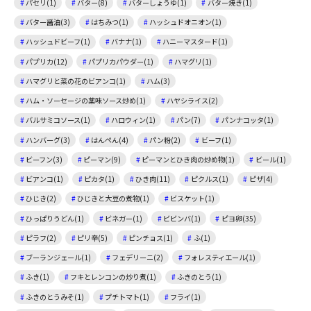
パセリ(1)
バター(8)
バターしょうゆ(1)
バター焼き(1)
バター醤油(3)
はちみつ(1)
ハッシュドオニオン(1)
ハッシュドビーフ(1)
バナナ(1)
ハニーマスタード(1)
パプリカ(12)
パプリカパウダー(1)
ハマグリ(1)
ハマグリと菜の花のビアンコ(1)
ハム(3)
ハム・ソーセージの薬味ソース炒め(1)
ハヤシライス(2)
バルサミコソース(1)
ハロウィン(1)
パン(7)
パンナコッタ(1)
ハンバーグ(3)
はんぺん(4)
パン粉(2)
ビーフ(1)
ビーフン(3)
ピーマン(9)
ピーマンとひき肉の炒め物(1)
ビール(1)
ビアンコ(1)
ピカタ(1)
ひき肉(11)
ピクルス(1)
ピザ(4)
ひじき(2)
ひじきと大豆の煮物(1)
ビスケット(1)
ひっぱりうどん(1)
ビネガー(1)
ビビンバ(1)
ピヨ卵(35)
ピラフ(2)
ピリ辛(5)
ピンチョス(1)
ふ(1)
ブーランジェール(1)
フェデリーニ(2)
フォレスティエール(1)
ふき(1)
フキとレンコンの炒り煮(1)
ふきのとう(1)
ふきのとうみそ(1)
プチトマト(1)
フライ(1)