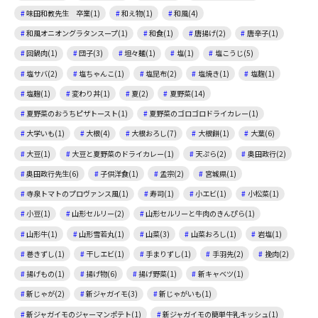
味田和教先生 卒業(1)
和え物(1)
和風(4)
和風オニオングラタンスープ(1)
和食(1)
唐揚げ(2)
唐辛子(1)
回鍋肉(1)
団子(3)
坦々麺(1)
塩(1)
塩こうじ(5)
塩サバ(2)
塩ちゃんこ(1)
塩昆布(2)
塩焼き(1)
塩麴(1)
塩麹(1)
変わり丼(1)
夏(2)
夏野菜(14)
夏野菜のおうちピザトースト(1)
夏野菜のゴロゴロドライカレー(1)
大学いも(1)
大根(4)
大根おろし(7)
大根餅(1)
大葉(6)
大豆(1)
大豆と夏野菜のドライカレー(1)
天ぷら(2)
奥田政行(2)
奥田政行先生(6)
子供洋食(1)
孟宗(2)
宮城県(1)
寺泉トマトのプロヴァンス風(1)
寿司(1)
小エビ(1)
小松菜(1)
小豆(1)
山形セルリー(2)
山形セルリーと牛肉のきんぴら(1)
山形牛(1)
山形雪若丸(1)
山菜(3)
山菜おろし(1)
岩塩(1)
巻きずし(1)
干しエビ(1)
手まりずし(1)
手羽先(2)
挽肉(2)
揚げもの(1)
揚げ物(6)
揚げ野菜(1)
新キャベツ(1)
新じゃが(2)
新ジャガイモ(3)
新じゃがいも(1)
新ジャガイモのジャーマンポテト(1)
新ジャガイモの簡単牛乳キッシュ(1)