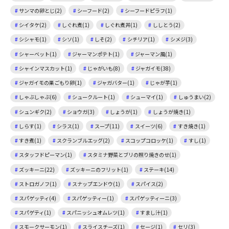
サンマの卵とじ(2)
シーフード(2)
シーフードピラフ(1)
シイタケ(2)
しぐれ煮(1)
しぐれ煮丼(1)
ししとう(2)
シシャモ(1)
シソ(1)
しそ(2)
シチリア(1)
シメジ(3)
シャーベット(1)
ジャーマンポテト(1)
ジャーマン風(1)
シャインマスカット(1)
じゃがいも(8)
ジャガイモ(38)
ジャガイモの巣ごもり卵(1)
ジャガバター(1)
じゃが芋(1)
しゃぶしゃぶ(6)
シュークルート(1)
シューマイ(1)
しゅうまい(2)
シュンギク(2)
ショウガ(3)
しょうが(1)
しょうが焼き(1)
しらす(1)
シラス(1)
スープ(11)
スイーツ(6)
すき焼き(1)
すき煮(1)
スクランブルエッグ(2)
スコップコロッケ(1)
すし(1)
スタッフドピーマン(1)
スタミナ野菜とブリの照り焼きのせ(1)
ズッキーニ(22)
ズッキーニのフリット(1)
ステーキ(14)
ストロガノフ(1)
スナップエンドウ(1)
スパイス(2)
スパゲッティ(4)
スパゲッティー(1)
スパゲッティーニ(3)
スパゲティ(1)
スパニッシュオムレツ(1)
すまし汁(1)
スモークサーモン(1)
スライスチーズ(1)
セージ(1)
セリ(3)