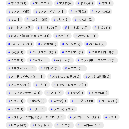
マイタケ(3)
マカロニ(2)
マグロ(4)
まぐろ(1)
マス(1)
マスタード(5)
マスタードソース(1)
マダラ(1)
マフィン(1)
マヨ(1)
マヨネーズ(8)
マリネ(7)
マンゴー(1)
ミートソース(3)
ミートパイ(1)
ミートボール(1)
ミズナ(1)
ミズナと油揚げの煮びたし(1)
みそ(15)
みそカレー(1)
みそラーメン(1)
みぞれ煮(1)
みそ炒め(2)
みそ焼き(2)
みそ煮(1)
ミックスチーズ(1)
ミニトマト(3)
ミネストローネ(1)
ミモザ(1)
ミョウガ(6)
みょうが(1)
ミラノ風ビーフカツレツ(1)
ミルファンティ(1)
ミロトン(1)
ムニエル(10)
メーテルドテルバター(1)
メキシカンピラフ(1)
メキシコ料理(1)
メンチカツ(1)
もち(1)
モッツアレラチーズ(1)
モッツァレラチーズ(1)
もやし(5)
モヤシ(1)
やきそば(1)
やっこ(1)
ゆかり(1)
ゆき菜(1)
ヨーグルト(4)
ラーメン(1)
ライス(1)
ラグー(1)
ラタトゥイユ(4)
ラタトゥイユで食べるポーチドエッグ(1)
ラビゴットソース(1)
ラペ(1)
リエット(2)
リゾット(3)
リンゴ(4)
ルーローハン(1)