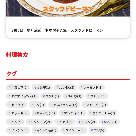
7月6日（水）放送 本木悦子先生 スタッフドピーマン
料理検索
タグ
＃菜の花(1)
＃餃子(1)
cookDo(2)
アーモンド(1)
アクアパッツァ(1)
アケビ(1)
あけび(1)
アサリ(11)
あさり(3)
アジ(1)
アスパラガス(16)
アヒージョ(1)
アボカド(8)
あんかけ(12)
アンチョビ(1)
アンチョビー(7)
イカ(6)
イタリアン(2)
イチゴ(2)
イワシ(2)
いわし(1)
インゲン(1)
インゲン豆(1)
ウインナー(4)
ウド(5)