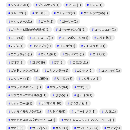
クリスマス(1)
グリルサラダ(1)
クルミ(1)
くるみ(1)
クレープ(1)
ケーキ(3)
ケチャップ(2)
ケチャップ炒め(1)
ケッカソース(1)
ゴーヤ(2)
ゴーヤー(2)
ゴーヤーと豚肉の味噌炒め(1)
ゴーヤチャンプル(1)
コールスロー(1)
コーン(3)
コーンスープ(1)
コーンポタージュ(1)
こうじ鍋(1)
こごみ(1)
コシアブラ(3)
コショウ(1)
こしょうめし(1)
コチュジャン(1)
ごった煮(1)
コッペパン(1)
ごはん(2)
ごぼう(2)
ゴボウ(9)
ごま(3)
ごまだれ(1)
ごまドレッシング(1)
コリアンダー(1)
コンソメ(2)
コンニャク(1)
こんにゃく(1)
ご飯(4)
サーモン(6)
サクラマス(1)
サクラマスのソテー(1)
サクランボ(4)
サケ(16)
サケのハーブオイル焼き(1)
ささみ(1)
さっぱり(1)
サッポロ一番(1)
サツマイモ(10)
さつまいも(1)
サツマイモのサラダ(1)
サトイモ(8)
サニーレタス(1)
サバ(11)
サバとナスのスパゲッティーニ(1)
サバのムニエルレモンバターソース(1)
サバ缶(3)
サラダ(27)
サンド(1)
サンドイッチ(4)
サンマ(5)