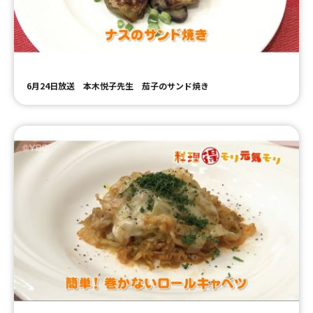
ＹＢＣオンデマンド
やまがた情熱市場
6月24日放送 本木悦子先生 茄子のサンド焼き