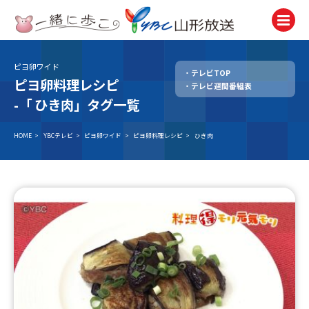
ピヨ卵ワイド
テレビTOP
テレビ
ピヨ卵料理レシピ
テレビ週間番組表
TV
-「
ひき肉」タグ一覧
ラジオ
Radio
HOME
>
YBCテレビ
>
ピヨ卵ワイド
>
ピヨ卵料理レシピ
>
ひき肉
ニュース
News
アナウンサー
Announcer
イベント
Event
試写会・プレゼント
Present