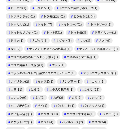
ドーナツ(1)
トウガン(1)
トウガンと鶏団子のスープ(1)
トウバンジャン(1)
トウモロコシ(2)
とうもろこし(4)
トッカルビ(1)
トマト(47)
トマトスープ(1)
トマトソース(2)
トマトのリゾット(1)
トマト煮(1)
トマト缶(3)
ドライカレー(1)
ドリア(1)
ナガイモ(6)
ナゲット(3)
ナシ(3)
ナス(49)
なす(2)
ナスとちくわのとろみ酢焼き(1)
ナスとトマトの麻婆ソテー(1)
ナスと肉の炒めレモンおろし添え(1)
ナスのみそマヨ焼き(1)
ナスの野菜チーズ焼き(1)
ナッツ(1)
ナッツのペーストと山菜アイコのフェデリーニ(1)
ナットウエッグサンド(1)
ナポリタン(2)
なまり節(1)
ナンプラー(1)
ニョッキ(1)
ニラ(11)
にら(1)
ニラ入り親子丼(1)
ニンジン(16)
ニンニク(9)
ネギ(1)
ねぎ(2)
のり(2)
ハーブ(2)
ハーブ焼き(1)
パイ(1)
パイシート(1)
パイナップル(1)
パイ包み焼き(1)
ハクサイ(13)
ハクサイ牛すき丼(1)
バケット(1)
バケットピザ(1)
バジル(4)
バジルソース(2)
パスタ(24)