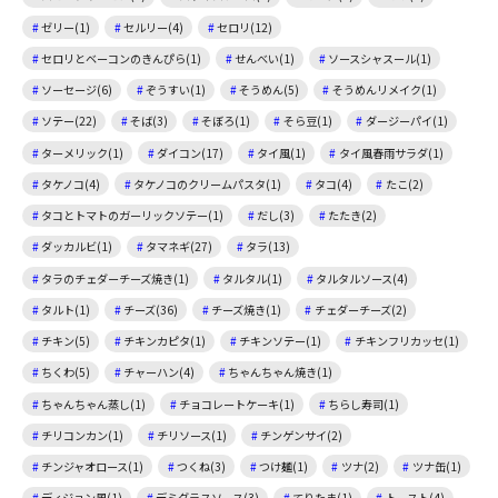
ゼリー(1)
セルリー(4)
セロリ(12)
セロリとベーコンのきんぴら(1)
せんべい(1)
ソースシャスール(1)
ソーセージ(6)
ぞうすい(1)
そうめん(5)
そうめんリメイク(1)
ソテー(22)
そば(3)
そぼろ(1)
そら豆(1)
ダージーパイ(1)
ターメリック(1)
ダイコン(17)
タイ風(1)
タイ風春雨サラダ(1)
タケノコ(4)
タケノコのクリームパスタ(1)
タコ(4)
たこ(2)
タコとトマトのガーリックソテー(1)
だし(3)
たたき(2)
ダッカルビ(1)
タマネギ(27)
タラ(13)
タラのチェダーチーズ焼き(1)
タルタル(1)
タルタルソース(4)
タルト(1)
チーズ(36)
チーズ焼き(1)
チェダーチーズ(2)
チキン(5)
チキンカピタ(1)
チキンソテー(1)
チキンフリカッセ(1)
ちくわ(5)
チャーハン(4)
ちゃんちゃん焼き(1)
ちゃんちゃん蒸し(1)
チョコレートケーキ(1)
ちらし寿司(1)
チリコンカン(1)
チリソース(1)
チンゲンサイ(2)
チンジャオロース(1)
つくね(3)
つけ麺(1)
ツナ(2)
ツナ缶(1)
ディジョン風(1)
デミグラスソース(3)
てりたま(1)
トースト(4)