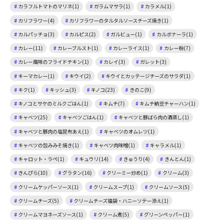
カラフルトマトのマリネ(1)
ガラムマサラ(1)
カラメル(1)
カリフラワー(4)
カリフラワーのタルタルソースチーズ焼き(1)
カルパッチョ(3)
カルピス(2)
ガルビュー(1)
カルボナーラ(1)
カレー(11)
カレーブルスト(1)
カレーライス(1)
カレー粉(7)
カレー風味のフライドチキン(1)
カレイ(3)
ガレット(3)
キーマカレー(1)
キウイ(2)
キウイとカッテージチーズのサラダ(1)
キク(1)
キッシュ(3)
キノコ(23)
きのこ(9)
キノコとサケのミルクごはん(1)
キムチ(7)
キムチ納豆チャーハン(1)
キャベツ(25)
キャベツごはん(1)
キャベツと豚ばら肉の酒蒸し(1)
キャベツと豚肉の塩昆布あえ(1)
キャベツのオムレツ(1)
キャベツの包みみそ焼き(1)
キャベツ肉味噌(1)
キャラメル(1)
キャロット・ラペ(1)
キュウリ(14)
きゅうり(4)
きんとん(1)
きんぴら(10)
グラタン(16)
クリーミー炒め(1)
クリーム(3)
クリームケッパーソース(1)
クリームスープ(1)
クリームソース(5)
クリームチーズ(5)
クリームチーズ福袋・ハニーソテー添え(1)
クリームマヨネーズソース(1)
クリーム煮(5)
グリーンペッパー(1)