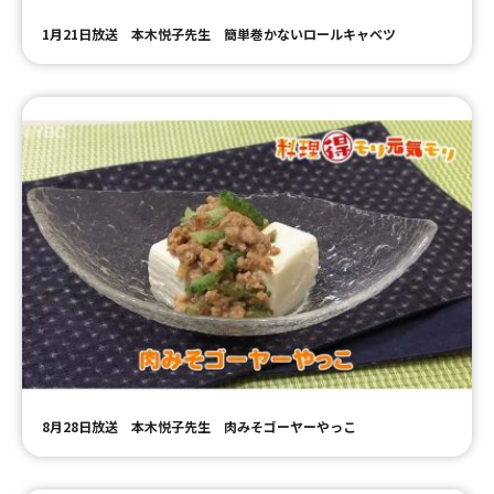
1月21日放送 本木悦子先生 簡単巻かないロールキャベツ
8月28日放送 本木悦子先生 肉みそゴーヤーやっこ