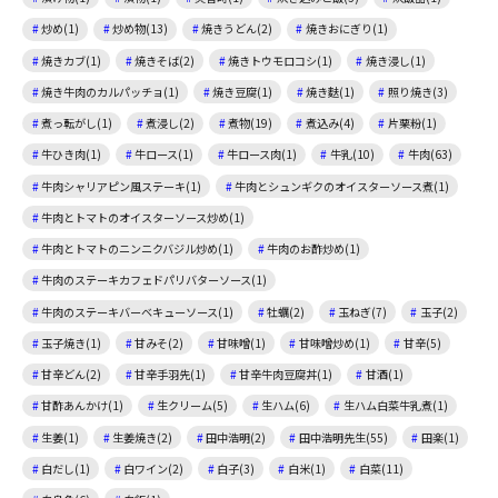
炒め(1)
炒め物(13)
焼きうどん(2)
焼きおにぎり(1)
焼きカブ(1)
焼きそば(2)
焼きトウモロコシ(1)
焼き浸し(1)
焼き牛肉のカルパッチョ(1)
焼き豆腐(1)
焼き麩(1)
照り焼き(3)
煮っ転がし(1)
煮浸し(2)
煮物(19)
煮込み(4)
片栗粉(1)
牛ひき肉(1)
牛ロース(1)
牛ロース肉(1)
牛乳(10)
牛肉(63)
牛肉シャリアピン風ステーキ(1)
牛肉とシュンギクのオイスターソース煮(1)
牛肉とトマトのオイスターソース炒め(1)
牛肉とトマトのニンニクバジル炒め(1)
牛肉のお酢炒め(1)
牛肉のステーキカフェドパリバターソース(1)
牛肉のステーキバーベキューソース(1)
牡蠣(2)
玉ねぎ(7)
玉子(2)
玉子焼き(1)
甘みそ(2)
甘味噌(1)
甘味噌炒め(1)
甘辛(5)
甘辛どん(2)
甘辛手羽先(1)
甘辛牛肉豆腐丼(1)
甘酒(1)
甘酢あんかけ(1)
生クリーム(5)
生ハム(6)
生ハム白菜牛乳煮(1)
生姜(1)
生姜焼き(2)
田中浩明(2)
田中浩明先生(55)
田楽(1)
白だし(1)
白ワイン(2)
白子(3)
白米(1)
白菜(11)