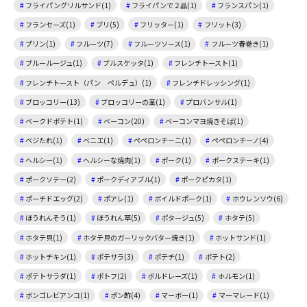
フライパングリルサンド(1)
フライパンで２品(1)
フランスパン(1)
フランセーズ(1)
ブリ(5)
フリッター(1)
フリット(3)
プリン(1)
フルーツ(7)
フルーツソース(1)
フルーツ春巻き(1)
ブルールージュ(1)
ブルスケッタ(1)
フレンチトースト(1)
フレンチトースト（パン ペルデュ）(1)
フレンチドレッシング(1)
ブロッコリー(13)
ブロッコリーの茎(1)
プロバンサル(1)
ベークドポテト(1)
ベーコン(20)
ベーコンマヨ焼きそば(1)
ベジたれ(1)
ベニエ(1)
ペペロンチーニ(1)
ペペロンチーノ(4)
ヘルシー(1)
ヘルシーな焼肉(1)
ポーク(1)
ポークステーキ(1)
ポークソテー(2)
ポークディアブル(1)
ポークピカタ(1)
ポーチドエッグ(2)
ポアレ(1)
ボイルドポーク(1)
ホウレンソウ(6)
ほうれんそう(1)
ほうれん草(5)
ポタージュ(5)
ホタテ(5)
ホタテ貝(1)
ホタテ貝のガーリックバター焼き(1)
ホットサンド(1)
ホットチキン(1)
ポテサラ(3)
ポテチ(1)
ポテト(2)
ポテトサラダ(1)
ポトフ(2)
ボルドレーズ(1)
ホルモン(1)
ボンゴレビアンコ(1)
ポン酢(4)
マーボー(1)
マーマレード(1)