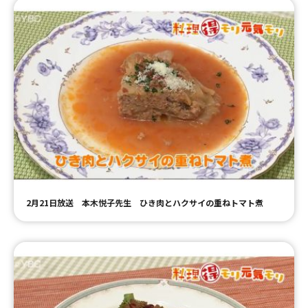
2月21日放送 本木悦子先生 ひき肉とハクサイの重ねトマト煮