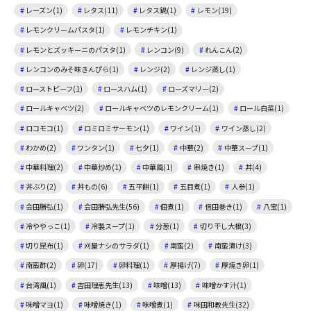
レーズン(1)
レタス(11)
レタス鍋(1)
レモン(19)
レモンクリームパスタ(1)
レモンチキン(1)
レモンとズッキーニのパスタ(1)
レンコン(9)
れんこん(2)
レンコンのみそ味きんぴら(1)
レンジ(2)
レンジ蒸し(1)
ローストビーフ(1)
ロースハム(1)
ローズマリー(2)
ロールキャベツ(2)
ロールキャベツのレモンクリーム(1)
ロール白菜(1)
ロコモコ(1)
ロミロミサーモン(1)
ワイン(1)
ワイン蒸し(2)
わかめ(2)
ワンタン(1)
七夕(1)
中華(2)
中華スープ(1)
中華料理(2)
中華炒め(1)
中華風(1)
串焼き(1)
丼(4)
丼ぶり(2)
丼もの(6)
五平餅(1)
五目煮(1)
人参(1)
会田勝弘(1)
会田勝弘先生(56)
佃煮(1)
信田巻き(1)
八宝(1)
冷ややっこ(1)
冷製スープ(1)
分葱(1)
切り干し大根(3)
切り昆布(1)
刈屋ナシのサラダ(1)
南蛮(2)
南蛮漬け(3)
南蛮酢(2)
卵(17)
卵料理(1)
厚揚げ(7)
厚焼き卵(1)
台湾風(1)
吉田理恵先生(13)
味噌(13)
味噌かす汁(1)
味噌マヨ(1)
味噌焼き(1)
味噌煮(1)
味田和教先生(32)