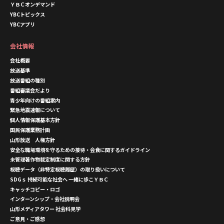
ＹＢＣオンデマンド
YBCトピックス
YBCアプリ
会社情報
会社概要
放送基準
放送番組の種別
番組審議会だより
青少年向けの番組案内
緊急地震速報について
個人情報保護基本方針
国民保護業務計画
山形放送 人権方針
安全な職場環境を守るための接待・会食に関するガイドライン
未管理著作物裁定制度に関する方針
視聴データ（非特定視聴履歴）の取り扱いについて
SDGｓ 持続可能な社会へ 一緒に歩こＹＢＣ
キャッチコピー・ロゴ
インターンシップ・会社説明会
山形メディアタワー 社会科見学
ご意見・ご感想