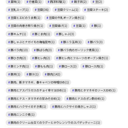
薬味(1)
行者菜(1)
西洋料理(1)
親子丼(2)
豆(2)
豆乳スープ(1)
豆腐(36)
豆腐クリーム(1)
豆腐ステーキ(2)
豆腐とエビのうま煮(1)
豆腐の牛乳オーブン焼き(1)
豆腐の肉巻き照り焼き(1)
豆腐揚げ(1)
豆苗(1)
豚(1)
豚キムチ(1)
豚こま肉(1)
豚しゃぶ(3)
豚しゃぶとナガイモの梅塩昆布(1)
豚ニラ玉丼(1)
豚バラ(3)
豚バラ肉(13)
豚ばら肉(3)
豚バラ肉のガーリック煮菜(1)
豚ひき肉(2)
豚ヒレ肉(2)
豚ヒレ肉とフルーツのオーブン焼き(1)
豚ミンチ肉(1)
豚もも肉(1)
豚ロース(2)
豚ロース肉(1)
豚丼(1)
豚汁(1)
豚肉(142)
豚肉、新タマネギ、春キャベツの味噌炒め(1)
豚肉とアスパラガスのチョイ辛マヨ炒め(1)
豚肉とタマネギのソース炒め(1)
豚肉とナス・タマネギの甘みそ炒め(1)
豚肉とナスのポン酢炒め(1)
豚肉とハクサイのすき煮(1)
豚肉とハクサイの焼きしゃぶ(1)
豚肉ニンニク煮(1)
豚肉のクリーム仕立てのラグーとホウレンソウのスパゲッティーニ(1)