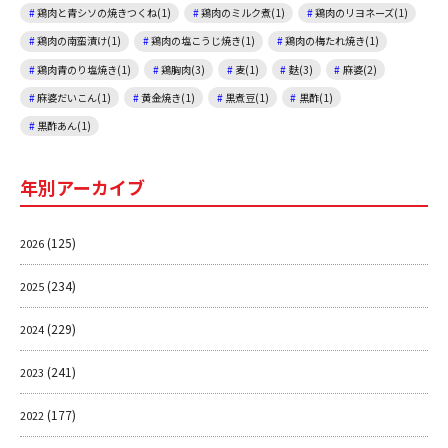
鶏肉と青シソの焼きつくね(1)
鶏肉のミルク煮(1)
鶏肉のリヨネーズ(1)
鶏肉の南蛮漬け(1)
鶏肉の塩こうじ焼き(1)
鶏肉の梅たれ焼き(1)
鶏肉青のり塩焼き(1)
鶏胸肉(3)
麦(1)
麩(3)
麻婆(2)
麻婆だいこん(1)
黄金焼き(1)
黒煮豆(1)
黒酢(1)
黒酢あん(1)
年別アーカイブ
(125)
2026
(234)
2025
(229)
2024
(241)
2023
(177)
2022