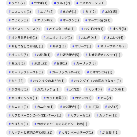
うどん(7)
ウナギ(1)
ウルイ(2)
エスカベージュ(1)
エスニック(1)
エノキ(2)
えのき(1)
えび(2)
エビ(15)
エビカツ(1)
エリンギ(2)
オーブン(1)
オーブン焼き(1)
オイスターソース(4)
オイスター炒め(1)
おくずかけ(1)
オクラ(3)
オクラみそ炒め(1)
オニオンリング(1)
おにぎり(3)
オムレツ(4)
おもてなしのお浸し(1)
おやき(1)
オリーブ(1)
オリーブオイル(2)
オレンジ(5)
お刺身(1)
お好み焼き(5)
お好み焼きハクサイ(1)
お正月(1)
お浸し(2)
お餅(1)
ガーリック(3)
ガーリックトースト(1)
ガーリックバター(2)
カオマンガイ(1)
カキ(12)
カキとキクのあえ物(1)
カキとダイコンの変わりなます(1)
かき揚げ(1)
ガスパッチョ(1)
カツ(2)
カツオ(4)
かつお(1)
カツオのタタキ(1)
カット野菜(1)
カツレツ(2)
カニ(2)
カニカマ(1)
カニかま(1)
かば焼き(1)
カブ(6)
かぶ(2)
カブとベーコンのペペロンチーノ(1)
カプレーゼ(1)
カボチャ(13)
かぼちゃ(1)
カボチャと牛肉のみそバター炒め(1)
カボチャと豚肉の重ね蒸し(1)
カマンベールチーズ(1)
からあげ(1)