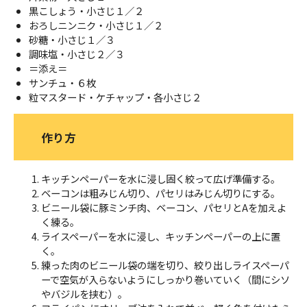
黒こしょう・小さじ１／２
おろしニンニク・小さじ１／２
砂糖・小さじ１／３
調味塩・小さじ２／３
＝添え＝
サンチュ・６枚
粒マスタード・ケチャップ・各小さじ２
作り方
キッチンペーパーを水に浸し固く絞って広げ準備する。
ベーコンは粗みじん切り、パセリはみじん切りにする。
ビニール袋に豚ミンチ肉、ベーコン、パセリとAを加えよ
く練る。
ライスペーパーを水に浸し、キッチンペーパーの上に置
く。
練った肉のビニール袋の端を切り、絞り出しライスペーパ
ーで空気が入らないようにしっかり巻いていく（間にシソ
やバジルを挟む）。