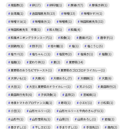
南蛮酢(2)
卵(17)
卵料理(1)
厚揚げ(7)
厚焼き卵(1)
台湾風(1)
吉田理恵先生(13)
味噌(13)
味噌かす汁(1)
味噌マヨ(1)
味噌焼き(1)
味噌煮(1)
味田和教先生(32)
味田和教先生 卒業(1)
和え物(1)
和風(4)
和風オニオングラタンスープ(1)
和食(1)
唐揚げ(2)
唐辛子(1)
回鍋肉(1)
団子(3)
坦々麺(1)
塩(1)
塩こうじ(5)
塩サバ(2)
塩ちゃんこ(1)
塩昆布(2)
塩焼き(1)
塩麴(1)
塩麹(1)
変わり丼(1)
夏(2)
夏野菜(14)
夏野菜のおうちピザトースト(1)
夏野菜のゴロゴロドライカレー(1)
大学いも(1)
大根(4)
大根おろし(7)
大根餅(1)
大葉(6)
大豆(1)
大豆と夏野菜のドライカレー(1)
天ぷら(2)
奥田政行(2)
奥田政行先生(6)
子供洋食(1)
孟宗(2)
宮城県(1)
寺泉トマトのプロヴァンス風(1)
寿司(1)
小エビ(1)
小松菜(1)
小豆(1)
山形セルリー(2)
山形セルリーと牛肉のきんぴら(1)
山形牛(1)
山形雪若丸(1)
山菜(3)
山菜おろし(1)
岩塩(1)
巻きずし(1)
干しエビ(1)
手まりずし(1)
手羽先(2)
挽肉(2)