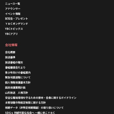
ニュース一覧
アナウンサー
イベント情報
試写会・プレゼント
ＹＢＣオンデマンド
YBCトピックス
YBCアプリ
会社情報
会社概要
放送基準
放送番組の種別
番組審議会だより
青少年向けの番組案内
緊急地震速報について
個人情報保護基本方針
国民保護業務計画
山形放送 人権方針
安全な職場環境を守るための接待・会食に関するガイドライン
未管理著作物裁定制度に関する方針
視聴データ（非特定視聴履歴）の取り扱いについて
SDGｓ 持続可能な社会へ 一緒に歩こＹＢＣ