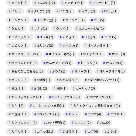
アボカド(8)
あんかけ(12)
アンチョビ(1)
アンチョビー(7)
イカ(6)
イタリアン(2)
イチゴ(2)
イワシ(2)
いわし(1)
インゲン(1)
インゲン豆(1)
ウインナー(4)
ウド(5)
うどん(7)
ウナギ(1)
ウルイ(2)
エスカベージュ(1)
エスニック(1)
エノキ(2)
えのき(1)
えび(2)
エビ(15)
エビカツ(1)
エリンギ(2)
オーブン(1)
オーブン焼き(1)
オイスターソース(4)
オイスター炒め(1)
おくずかけ(1)
オクラ(3)
オクラみそ炒め(1)
オニオンリング(1)
おにぎり(3)
オムレツ(4)
おもてなしのお浸し(1)
おやき(1)
オリーブ(1)
オリーブオイル(2)
オレンジ(5)
お刺身(1)
お好み焼き(5)
お好み焼きハクサイ(1)
お正月(1)
お浸し(2)
お餅(1)
ガーリック(3)
ガーリックトースト(1)
ガーリックバター(2)
カオマンガイ(1)
カキ(12)
カキとキクのあえ物(1)
カキとダイコンの変わりなます(1)
かき揚げ(1)
ガスパッチョ(1)
カツ(2)
カツオ(4)
かつお(1)
カツオのタタキ(1)
カット野菜(1)
カツレツ(2)
カニ(2)
カニカマ(1)
カニかま(1)
かば焼き(1)
カブ(6)
かぶ(2)