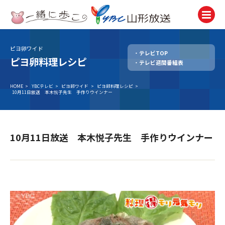
ピヨ卵ワイド
テレビTOP
テレビ
ピヨ卵料理レシピ
テレビ週間番組表
TV
ラジオ
HOME
>
YBCテレビ
>
ピヨ卵ワイド
>
ピヨ卵料理レシピ
>
10月11日放送 本木悦子先生 手作りウインナー
Radio
ニュース
News
10月11日放送 本木悦子先生 手作りウインナー
アナウンサー
Announcer
イベント
Event
試写会・プレゼント
Present