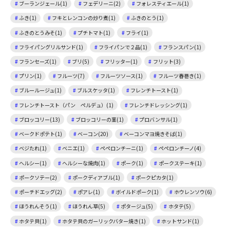
ブーランジェール(1)
フェデリーニ(2)
フォレスティエール(1)
ふき(1)
フキとレンコンの炒り煮(1)
ふきのとう(1)
ふきのとうみそ(1)
プチトマト(1)
フライ(1)
フライパングリルサンド(1)
フライパンで２品(1)
フランスパン(1)
フランセーズ(1)
ブリ(5)
フリッター(1)
フリット(3)
プリン(1)
フルーツ(7)
フルーツソース(1)
フルーツ春巻き(1)
ブルールージュ(1)
ブルスケッタ(1)
フレンチトースト(1)
フレンチトースト（パン ペルデュ）(1)
フレンチドレッシング(1)
ブロッコリー(13)
ブロッコリーの茎(1)
プロバンサル(1)
ベークドポテト(1)
ベーコン(20)
ベーコンマヨ焼きそば(1)
ベジたれ(1)
ベニエ(1)
ペペロンチーニ(1)
ペペロンチーノ(4)
ヘルシー(1)
ヘルシーな焼肉(1)
ポーク(1)
ポークステーキ(1)
ポークソテー(2)
ポークディアブル(1)
ポークピカタ(1)
ポーチドエッグ(2)
ポアレ(1)
ボイルドポーク(1)
ホウレンソウ(6)
ほうれんそう(1)
ほうれん草(5)
ポタージュ(5)
ホタテ(5)
ホタテ貝(1)
ホタテ貝のガーリックバター焼き(1)
ホットサンド(1)