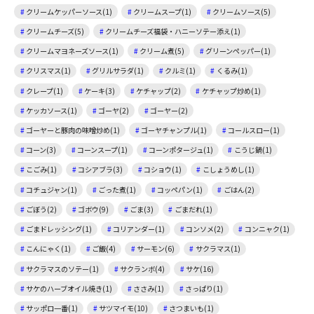
クリームケッパーソース(1)
クリームスープ(1)
クリームソース(5)
クリームチーズ(5)
クリームチーズ福袋・ハニーソテー添え(1)
クリームマヨネーズソース(1)
クリーム煮(5)
グリーンペッパー(1)
クリスマス(1)
グリルサラダ(1)
クルミ(1)
くるみ(1)
クレープ(1)
ケーキ(3)
ケチャップ(2)
ケチャップ炒め(1)
ケッカソース(1)
ゴーヤ(2)
ゴーヤー(2)
ゴーヤーと豚肉の味噌炒め(1)
ゴーヤチャンプル(1)
コールスロー(1)
コーン(3)
コーンスープ(1)
コーンポタージュ(1)
こうじ鍋(1)
こごみ(1)
コシアブラ(3)
コショウ(1)
こしょうめし(1)
コチュジャン(1)
ごった煮(1)
コッペパン(1)
ごはん(2)
ごぼう(2)
ゴボウ(9)
ごま(3)
ごまだれ(1)
ごまドレッシング(1)
コリアンダー(1)
コンソメ(2)
コンニャク(1)
こんにゃく(1)
ご飯(4)
サーモン(6)
サクラマス(1)
サクラマスのソテー(1)
サクランボ(4)
サケ(16)
サケのハーブオイル焼き(1)
ささみ(1)
さっぱり(1)
サッポロ一番(1)
サツマイモ(10)
さつまいも(1)