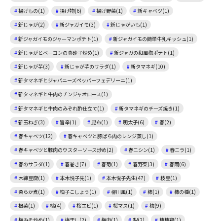
揚げもの(1)
揚げ物(6)
揚げ野菜(1)
新キャベツ(1)
新じゃが(2)
新ジャガイモ(3)
新じゃがいも(1)
新ジャガイモのジャーマンポテト(1)
新ジャガイモの簡単牛乳キッシュ(1)
新じゃがとベーコンの真砂子炒め(1)
新ジャガの和風梅ポテト(1)
新じゃが芋(3)
新じゃが芋のサラダ(1)
新タマネギ(10)
新タマネギとジャパニーズペッパーフェデリーニ(1)
新タマネギと牛肉のチンジャオロース(1)
新タマネギと牛肉のみぞれ酢仕立て(1)
新タマネギのチーズ焼き(1)
新玉ねぎ(3)
旨辛(1)
昆布(1)
明太子(6)
春(2)
春キャベツ(12)
春キャベツと豚ばら肉のレンジ蒸し(1)
春キャベツと豚肉のウスターソース炒め(2)
春ニシン(1)
春ニラ(1)
春のサラダ(1)
春巻き(7)
春菊(1)
春野菜(3)
春雨(6)
木綿豆腐(1)
本木悦子先(1)
本木悦子先生(47)
枝豆(1)
柔らか煮(1)
柚子こしょう(1)
柳川風(1)
柿(1)
柿の種(1)
根菜(1)
桃(4)
桜エビ(1)
桜マス(1)
梅(9)
梅みそ炒め(1)
梅干し(2)
梅肉(1)
梨(2)
棒棒鶏(1)