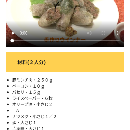
ＹＢＣオンデマンド
やまがた情熱市場
材料(２人分)
豚ミンチ肉・２５０ｇ
ベーコン・１０ｇ
パセリ・１５ｇ
ライスペーパー・６枚
オリーブ油・小さじ２
＝A＝
ナツメグ・小さじ１／２
酒・大さじ１
片栗粉・大さじ１