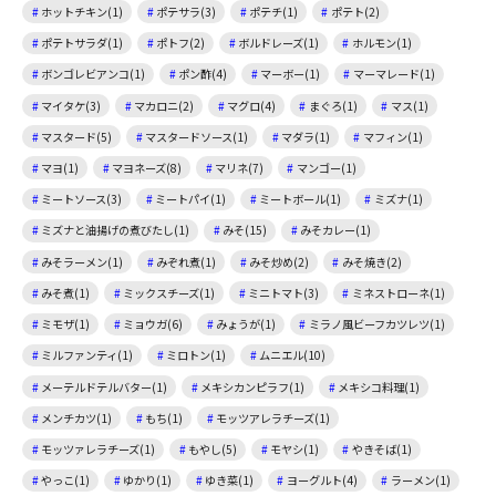
ホットチキン(1)
ポテサラ(3)
ポテチ(1)
ポテト(2)
ポテトサラダ(1)
ポトフ(2)
ボルドレーズ(1)
ホルモン(1)
ボンゴレビアンコ(1)
ポン酢(4)
マーボー(1)
マーマレード(1)
マイタケ(3)
マカロニ(2)
マグロ(4)
まぐろ(1)
マス(1)
マスタード(5)
マスタードソース(1)
マダラ(1)
マフィン(1)
マヨ(1)
マヨネーズ(8)
マリネ(7)
マンゴー(1)
ミートソース(3)
ミートパイ(1)
ミートボール(1)
ミズナ(1)
ミズナと油揚げの煮びたし(1)
みそ(15)
みそカレー(1)
みそラーメン(1)
みぞれ煮(1)
みそ炒め(2)
みそ焼き(2)
みそ煮(1)
ミックスチーズ(1)
ミニトマト(3)
ミネストローネ(1)
ミモザ(1)
ミョウガ(6)
みょうが(1)
ミラノ風ビーフカツレツ(1)
ミルファンティ(1)
ミロトン(1)
ムニエル(10)
メーテルドテルバター(1)
メキシカンピラフ(1)
メキシコ料理(1)
メンチカツ(1)
もち(1)
モッツアレラチーズ(1)
モッツァレラチーズ(1)
もやし(5)
モヤシ(1)
やきそば(1)
やっこ(1)
ゆかり(1)
ゆき菜(1)
ヨーグルト(4)
ラーメン(1)