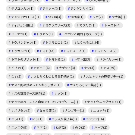
チリコンカン(1)
チリソース(1)
チンゲンサイ(2)
チンジャオロース(1)
つくね(3)
つけ麺(1)
ツナ(2)
ツナ缶(1)
ディジョン風(1)
デミグラスソース(3)
てりたま(1)
トースト(4)
ドーナツ(1)
トウガン(1)
トウガンと鶏団子のスープ(1)
トウバンジャン(1)
トウモロコシ(2)
とうもろこし(4)
トッカルビ(1)
トマト(47)
トマトスープ(1)
トマトソース(2)
トマトのリゾット(1)
トマト煮(1)
トマト缶(3)
ドライカレー(1)
ドリア(1)
ナガイモ(6)
ナゲット(3)
ナシ(3)
ナス(49)
なす(2)
ナスとちくわのとろみ酢焼き(1)
ナスとトマトの麻婆ソテー(1)
ナスと肉の炒めレモンおろし添え(1)
ナスのみそマヨ焼き(1)
ナスの野菜チーズ焼き(1)
ナッツ(1)
ナッツのペーストと山菜アイコのフェデリーニ(1)
ナットウエッグサンド(1)
ナポリタン(2)
なまり節(1)
ナンプラー(1)
ニョッキ(1)
ニラ(11)
にら(1)
ニラ入り親子丼(1)
ニンジン(16)
ニンニク(9)
ネギ(1)
ねぎ(2)
のり(2)
ハーブ(2)