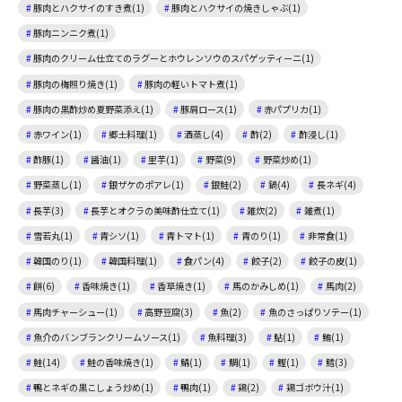
豚肉とハクサイのすき煮(1)
豚肉とハクサイの焼きしゃぶ(1)
豚肉ニンニク煮(1)
豚肉のクリーム仕立てのラグーとホウレンソウのスパゲッティーニ(1)
豚肉の梅照り焼き(1)
豚肉の軽いトマト煮(1)
豚肉の黒酢炒め夏野菜添え(1)
豚肩ロース(1)
赤パプリカ(1)
赤ワイン(1)
郷土料理(1)
酒蒸し(4)
酢(2)
酢浸し(1)
酢豚(1)
醤油(1)
里芋(1)
野菜(9)
野菜炒め(1)
野菜蒸し(1)
銀ザケのポアレ(1)
銀鮭(2)
鍋(4)
長ネギ(4)
長芋(3)
長芋とオクラの美味酢仕立て(1)
雑炊(2)
雑煮(1)
雪若丸(1)
青シソ(1)
青トマト(1)
青のり(1)
非常食(1)
韓国のり(1)
韓国料理(1)
食パン(4)
餃子(2)
餃子の皮(1)
餅(6)
香味焼き(1)
香草焼き(1)
馬のかみしめ(1)
馬肉(2)
馬肉チャーシュー(1)
高野豆腐(3)
魚(2)
魚のさっぱりソテー(1)
魚介のバンブランクリームソース(1)
魚料理(3)
鮎(1)
鮪(1)
鮭(14)
鮭の香味焼き(1)
鯖(1)
鯛(1)
鰹(1)
鱈(3)
鴨とネギの黒こしょう炒め(1)
鴨肉(1)
鶏(2)
鶏ゴボウ汁(1)