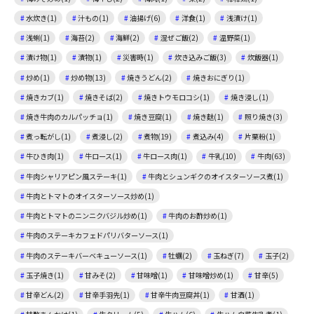
水炊き(1)
汁もの(1)
油揚げ(6)
洋食(1)
浅漬け(1)
浅蜊(1)
海苔(2)
海鮮(2)
混ぜご飯(2)
温野菜(1)
漬け物(1)
漬物(1)
災害時(1)
炊き込みご飯(3)
炊飯器(1)
炒め(1)
炒め物(13)
焼きうどん(2)
焼きおにぎり(1)
焼きカブ(1)
焼きそば(2)
焼きトウモロコシ(1)
焼き浸し(1)
焼き牛肉のカルパッチョ(1)
焼き豆腐(1)
焼き麩(1)
照り焼き(3)
煮っ転がし(1)
煮浸し(2)
煮物(19)
煮込み(4)
片栗粉(1)
牛ひき肉(1)
牛ロース(1)
牛ロース肉(1)
牛乳(10)
牛肉(63)
牛肉シャリアピン風ステーキ(1)
牛肉とシュンギクのオイスターソース煮(1)
牛肉とトマトのオイスターソース炒め(1)
牛肉とトマトのニンニクバジル炒め(1)
牛肉のお酢炒め(1)
牛肉のステーキカフェドパリバターソース(1)
牛肉のステーキバーベキューソース(1)
牡蠣(2)
玉ねぎ(7)
玉子(2)
玉子焼き(1)
甘みそ(2)
甘味噌(1)
甘味噌炒め(1)
甘辛(5)
甘辛どん(2)
甘辛手羽先(1)
甘辛牛肉豆腐丼(1)
甘酒(1)