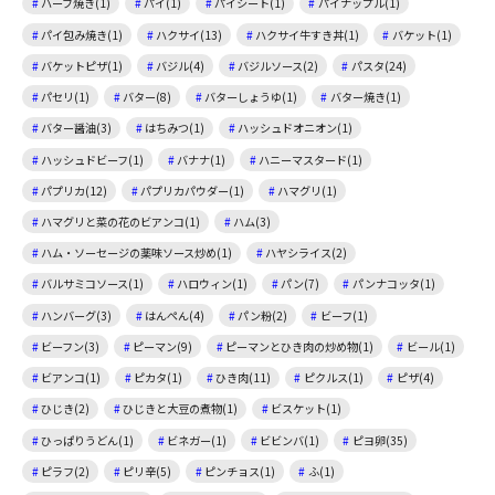
ハーブ焼き(1)
パイ(1)
パイシート(1)
パイナップル(1)
パイ包み焼き(1)
ハクサイ(13)
ハクサイ牛すき丼(1)
バケット(1)
バケットピザ(1)
バジル(4)
バジルソース(2)
パスタ(24)
パセリ(1)
バター(8)
バターしょうゆ(1)
バター焼き(1)
バター醤油(3)
はちみつ(1)
ハッシュドオニオン(1)
ハッシュドビーフ(1)
バナナ(1)
ハニーマスタード(1)
パプリカ(12)
パプリカパウダー(1)
ハマグリ(1)
ハマグリと菜の花のビアンコ(1)
ハム(3)
ハム・ソーセージの薬味ソース炒め(1)
ハヤシライス(2)
バルサミコソース(1)
ハロウィン(1)
パン(7)
パンナコッタ(1)
ハンバーグ(3)
はんぺん(4)
パン粉(2)
ビーフ(1)
ビーフン(3)
ピーマン(9)
ピーマンとひき肉の炒め物(1)
ビール(1)
ビアンコ(1)
ピカタ(1)
ひき肉(11)
ピクルス(1)
ピザ(4)
ひじき(2)
ひじきと大豆の煮物(1)
ビスケット(1)
ひっぱりうどん(1)
ビネガー(1)
ビビンバ(1)
ピヨ卵(35)
ピラフ(2)
ピリ辛(5)
ピンチョス(1)
ふ(1)