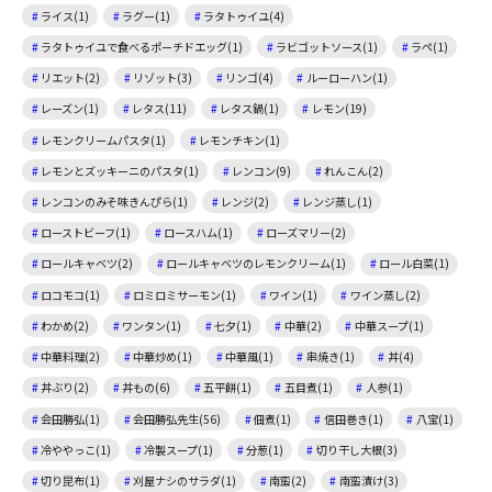
ライス(1)
ラグー(1)
ラタトゥイユ(4)
ラタトゥイユで食べるポーチドエッグ(1)
ラビゴットソース(1)
ラペ(1)
リエット(2)
リゾット(3)
リンゴ(4)
ルーローハン(1)
レーズン(1)
レタス(11)
レタス鍋(1)
レモン(19)
レモンクリームパスタ(1)
レモンチキン(1)
レモンとズッキーニのパスタ(1)
レンコン(9)
れんこん(2)
レンコンのみそ味きんぴら(1)
レンジ(2)
レンジ蒸し(1)
ローストビーフ(1)
ロースハム(1)
ローズマリー(2)
ロールキャベツ(2)
ロールキャベツのレモンクリーム(1)
ロール白菜(1)
ロコモコ(1)
ロミロミサーモン(1)
ワイン(1)
ワイン蒸し(2)
わかめ(2)
ワンタン(1)
七夕(1)
中華(2)
中華スープ(1)
中華料理(2)
中華炒め(1)
中華風(1)
串焼き(1)
丼(4)
丼ぶり(2)
丼もの(6)
五平餅(1)
五目煮(1)
人参(1)
会田勝弘(1)
会田勝弘先生(56)
佃煮(1)
信田巻き(1)
八宝(1)
冷ややっこ(1)
冷製スープ(1)
分葱(1)
切り干し大根(3)
切り昆布(1)
刈屋ナシのサラダ(1)
南蛮(2)
南蛮漬け(3)