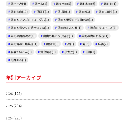
鶏ささみ(4)
鶏ハム(1)
鶏ひき肉(5)
鶏むね肉(6)
鶏もも(1)
鶏もも肉(10)
鶏団子(1)
鶏甘酢(1)
鶏肉(93)
鶏肉ごぼう(1)
鶏肉とリンゴのマヨーグル(1)
鶏肉と根菜のポン酢炒め(1)
鶏肉と青シソの焼きつくね(1)
鶏肉のミルク煮(1)
鶏肉のリヨネーズ(1)
鶏肉の南蛮漬け(1)
鶏肉の塩こうじ焼き(1)
鶏肉の梅たれ焼き(1)
鶏肉青のり塩焼き(1)
鶏胸肉(3)
麦(1)
麩(3)
麻婆(2)
麻婆だいこん(1)
黄金焼き(1)
黒煮豆(1)
黒酢(1)
黒酢あん(1)
年別アーカイブ
(125)
2026
(234)
2025
(229)
2024