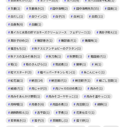
甘酢あんかけ(1)
生クリーム(5)
生ハム(6)
生ハム白菜牛乳煮(1)
生姜(1)
生姜焼き(2)
田中浩明(2)
田中浩明先生(55)
田楽(1)
白だし(1)
白ワイン(2)
白子(3)
白米(1)
白菜(11)
白身魚(6)
白飯(1)
真イカと水菜の肝マヨネーズクリームソース フェデリーニ(1)
真砂子和え(1)
真砂子炒め(2)
磯部巻き(1)
磯部揚げ(1)
磯風味(1)
福豆もち(1)
秋ナスとアンチョビーのグラタン(1)
秋ナスの玉みそ焼き(1)
秋刀魚(1)
秋野菜(1)
竜田揚げ(1)
筍(1)
筍のきんぴら(1)
筑前煮(1)
簡単(1)
米(1)
粒マスタード(3)
粗ペッパーチキンレモン(1)
糸こんにゃく(1)
紅花油(1)
納豆(14)
納豆揚げ(1)
納豆餃子(1)
絹ごし豆腐(1)
絹揚げ(1)
肉じゃが(3)
肉ジャガの炒め煮(1)
肉みそ(1)
肉みそあんかけ野菜(1)
肉みそゴーヤやっこ(1)
肉みそ温やっこ(1)
肉味噌(1)
肉巻き(6)
肉詰め煮(1)
肉豆腐(1)
胡麻(1)
胡麻酢和え(1)
舌平目(1)
芋煮(1)
花束仕立て(1)
若草焼き(1)
茄子(3)
茶碗蒸し(1)
茹で卵(1)