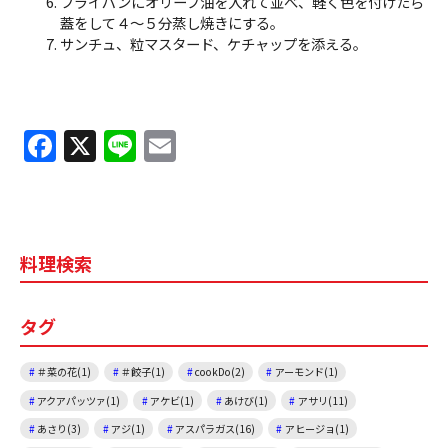
フライパンにオリーブ油を入れて並べ、軽く色を付けたら
蓋をして４～５分蒸し焼きにする。
サンチュ、粒マスタード、ケチャップを添える。
F
X
Li
E
a
n
m
c
e
ai
e
l
料理検索
b
o
タグ
o
k
＃菜の花(1)
＃餃子(1)
cookDo(2)
アーモンド(1)
アクアパッツァ(1)
アケビ(1)
あけび(1)
アサリ(11)
あさり(3)
アジ(1)
アスパラガス(16)
アヒージョ(1)