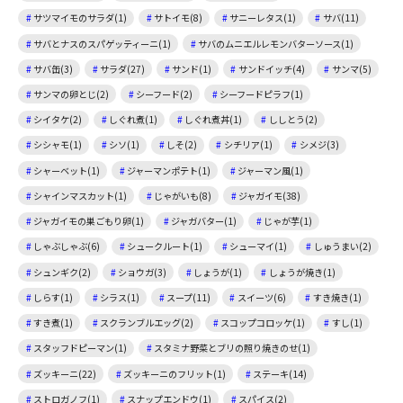
サツマイモのサラダ(1)
サトイモ(8)
サニーレタス(1)
サバ(11)
サバとナスのスパゲッティーニ(1)
サバのムニエルレモンバターソース(1)
サバ缶(3)
サラダ(27)
サンド(1)
サンドイッチ(4)
サンマ(5)
サンマの卵とじ(2)
シーフード(2)
シーフードピラフ(1)
シイタケ(2)
しぐれ煮(1)
しぐれ煮丼(1)
ししとう(2)
シシャモ(1)
シソ(1)
しそ(2)
シチリア(1)
シメジ(3)
シャーベット(1)
ジャーマンポテト(1)
ジャーマン風(1)
シャインマスカット(1)
じゃがいも(8)
ジャガイモ(38)
ジャガイモの巣ごもり卵(1)
ジャガバター(1)
じゃが芋(1)
しゃぶしゃぶ(6)
シュークルート(1)
シューマイ(1)
しゅうまい(2)
シュンギク(2)
ショウガ(3)
しょうが(1)
しょうが焼き(1)
しらす(1)
シラス(1)
スープ(11)
スイーツ(6)
すき焼き(1)
すき煮(1)
スクランブルエッグ(2)
スコップコロッケ(1)
すし(1)
スタッフドピーマン(1)
スタミナ野菜とブリの照り焼きのせ(1)
ズッキーニ(22)
ズッキーニのフリット(1)
ステーキ(14)
ストロガノフ(1)
スナップエンドウ(1)
スパイス(2)