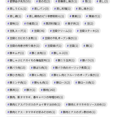
菅野由子先生(55)
菜の花(2)
菜種蒸し焼き(1)
葱(1)
蒸し(2)
蒸しうどん(1)
蒸しパン(3)
蒸し料理(1)
蒸し焼き(1)
蒸し鶏(1)
蒸し鶏肉のピリ辛野菜和え(1)
蕎麦(1)
薄揚げ(1)
薬味(1)
行者菜(1)
西洋料理(1)
親子丼(2)
豆(2)
豆乳スープ(1)
豆腐(36)
豆腐クリーム(1)
豆腐ステーキ(2)
豆腐とエビのうま煮(1)
豆腐の牛乳オーブン焼き(1)
豆腐の肉巻き照り焼き(1)
豆腐揚げ(1)
豆苗(1)
豚(1)
豚キムチ(1)
豚こま肉(1)
豚しゃぶ(3)
豚しゃぶとナガイモの梅塩昆布(1)
豚ニラ玉丼(1)
豚バラ(3)
豚バラ肉(13)
豚ばら肉(3)
豚バラ肉のガーリック煮菜(1)
豚ひき肉(2)
豚ヒレ肉(2)
豚ヒレ肉とフルーツのオーブン焼き(1)
豚ミンチ肉(1)
豚もも肉(1)
豚ロース(2)
豚ロース肉(1)
豚丼(1)
豚汁(1)
豚肉(142)
豚肉、新タマネギ、春キャベツの味噌炒め(1)
豚肉とアスパラガスのチョイ辛マヨ炒め(1)
豚肉とタマネギのソース炒め(1)
豚肉とナス・タマネギの甘みそ炒め(1)
豚肉とナスのポン酢炒め(1)