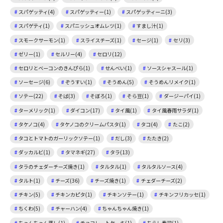
スパゲッティ(4)
スパゲッティー(1)
スパゲッティーニ(3)
スパゲティ(1)
スパニッシュオムレツ(1)
すまし汁(1)
スモークサーモン(1)
スライスチーズ(1)
セージ(1)
セリ(3)
ゼリー(1)
セルリー(4)
セロリ(12)
セロリとベーコンのきんぴら(1)
せんべい(1)
ソースシャスール(1)
ソーセージ(6)
ぞうすい(1)
そうめん(5)
そうめんリメイク(1)
ソテー(22)
そば(3)
そぼろ(1)
そら豆(1)
ダージーパイ(1)
ターメリック(1)
ダイコン(17)
タイ風(1)
タイ風春雨サラダ(1)
タケノコ(4)
タケノコのクリームパスタ(1)
タコ(4)
たこ(2)
タコとトマトのガーリックソテー(1)
だし(3)
たたき(2)
ダッカルビ(1)
タマネギ(27)
タラ(13)
タラのチェダーチーズ焼き(1)
タルタル(1)
タルタルソース(4)
タルト(1)
チーズ(36)
チーズ焼き(1)
チェダーチーズ(2)
チキン(5)
チキンカピタ(1)
チキンソテー(1)
チキンフリカッセ(1)
ちくわ(5)
チャーハン(4)
ちゃんちゃん焼き(1)
ちゃんちゃん蒸し(1)
チョコレートケーキ(1)
ちらし寿司(1)