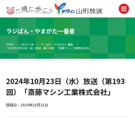
ラジぱん・やまがた一番星
テレビ
TV
HOME
>
YBCラジオ
>
ラジぱん・やまがた一番星
>
2024年10月23日（水）放送（第193回）「斎藤マシン工業株式会社」
ラジオ
Radio
ニュース
News
2024年10月23日（水）放送（第193
回）「斎藤マシン工業株式会社」
アナウンサー
Announcer
投稿日：2024年10月31日
イベント
Event
試写会・プレゼント
Present