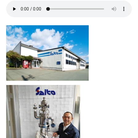
ＹＢＣオンデマンド
やまがた情熱市場