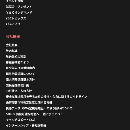
イベント情報
試写会・プレゼント
ＹＢＣオンデマンド
YBCトピックス
YBCアプリ
会社情報
会社概要
放送基準
放送番組の種別
番組審議会だより
青少年向けの番組案内
緊急地震速報について
個人情報保護基本方針
国民保護業務計画
山形放送 人権方針
安全な職場環境を守るための接待・会食に関するガイドライン
未管理著作物裁定制度に関する方針
視聴データ（非特定視聴履歴）の取り扱いについて
SDGｓ 持続可能な社会へ 一緒に歩こＹＢＣ
キャッチコピー・ロゴ
インターンシップ・会社説明会