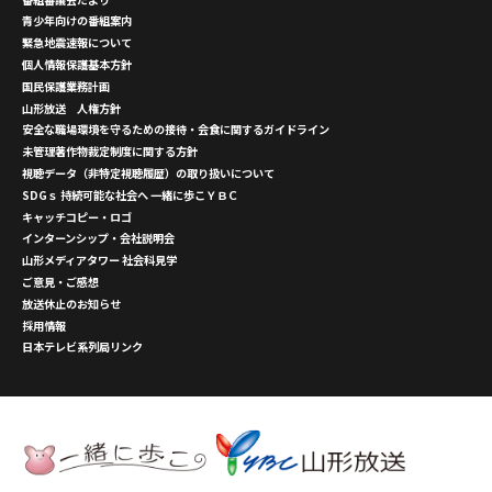
青少年向けの番組案内
緊急地震速報について
個人情報保護基本方針
国民保護業務計画
山形放送 人権方針
安全な職場環境を守るための接待・会食に関するガイドライン
未管理著作物裁定制度に関する方針
視聴データ（非特定視聴履歴）の取り扱いについて
SDGｓ 持続可能な社会へ 一緒に歩こＹＢＣ
キャッチコピー・ロゴ
インターンシップ・会社説明会
山形メディアタワー 社会科見学
ご意見・ご感想
放送休止のお知らせ
採用情報
日本テレビ系列局リンク