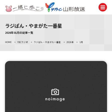
ラジぱん・やまがた一番星
テレビ
TV
2026年01月の記事一覧
HOME
>
YBCラジオ
>
ラジぱん・やまがた一番星
>
2026年
>
1月
ラジオ
Radio
ニュース
News
アナウンサー
Announcer
イベント
Event
試写会・プレゼント
Present