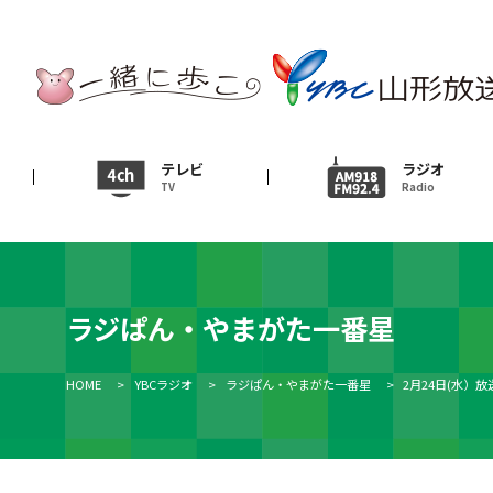
テレビ
TV
ニュース
テレビ
ラジオ
TV
Radio
News
イベント
Event
ラジぱん・やまがた一番星
ＹＢＣオンデマンド
HOME
>
YBCラジオ
>
ラジぱん・やまがた一番星
>
2月24日(水）放