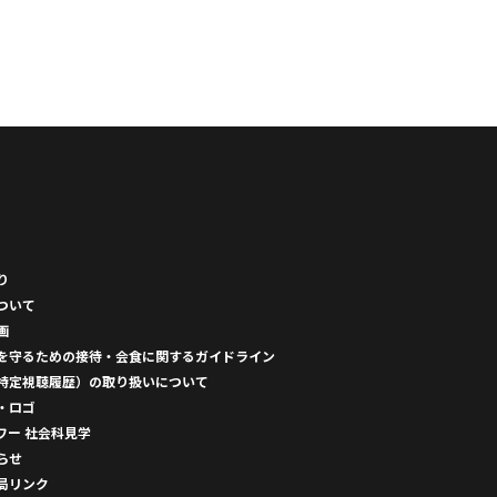
り
ついて
画
を守るための接待・会食に関するガイドライン
特定視聴履歴）の取り扱いについて
・ロゴ
ワー 社会科見学
らせ
局リンク