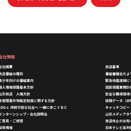
会社情報
会社概要
放送基準
放送番組の種別
番組審議会だよ
青少年向けの番組案内
緊急地震速報に
個人情報保護基本方針
国民保護業務計
山形放送 人権方針
安全な職場環境
未管理著作物裁定制度に関する方針
視聴データ（非
SDGｓ 持続可能な社会へ 一緒に歩こＹＢＣ
キャッチコピー
インターンシップ・会社説明会
山形メディアタ
ご意見・ご感想
放送休止のお知
採用情報
日本テレビ系列