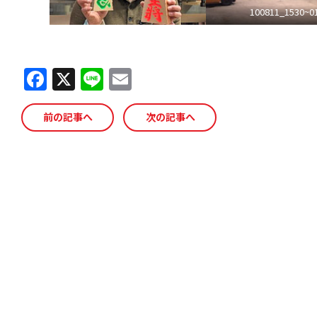
100811_1530~0
F
X
Li
E
a
n
m
c
e
ai
前の記事へ
次の記事へ
e
l
b
o
o
k