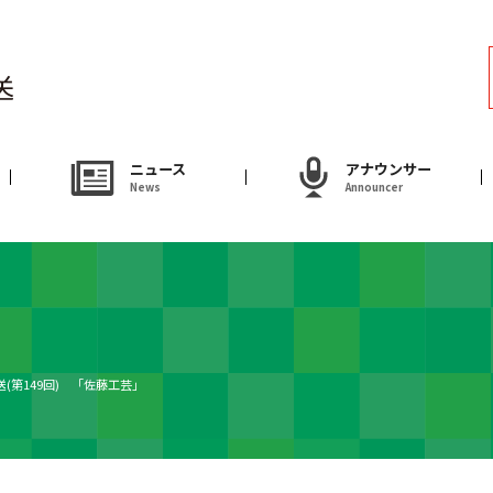
ラジオ
Radio
アナウンサー
ニュース
アナウンサー
News
Announcer
Announcer
試写会・プレゼ
Present
やまがた情熱市場
送(第149回) 「佐藤工芸」