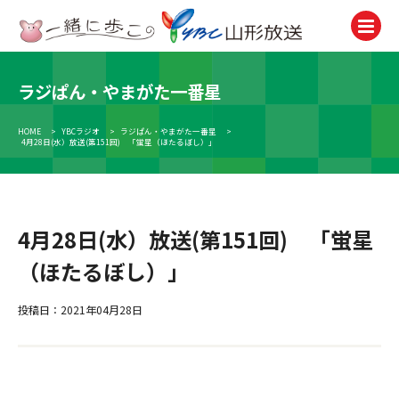
ラジぱん・やまがた一番星
テレビ
TV
HOME
>
YBCラジオ
>
ラジぱん・やまがた一番星
>
4月28日(水）放送(第151回) 「蛍星（ほたるぼし）」
ラジオ
Radio
ニュース
News
4月28日(水）放送(第151回) 「蛍星
（ほたるぼし）」
アナウンサー
Announcer
投稿日：2021年04月28日
イベント
Event
試写会・プレゼント
Present