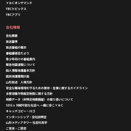
ＹＢＣオンデマンド
YBCトピックス
YBCアプリ
会社情報
会社概要
放送基準
放送番組の種別
番組審議会だより
青少年向けの番組案内
緊急地震速報について
個人情報保護基本方針
国民保護業務計画
山形放送 人権方針
安全な職場環境を守るための接待・会食に関するガイドライン
未管理著作物裁定制度に関する方針
視聴データ（非特定視聴履歴）の取り扱いについて
SDGｓ 持続可能な社会へ 一緒に歩こＹＢＣ
キャッチコピー・ロゴ
インターンシップ・会社説明会
山形メディアタワー 社会科見学
ご意見・ご感想