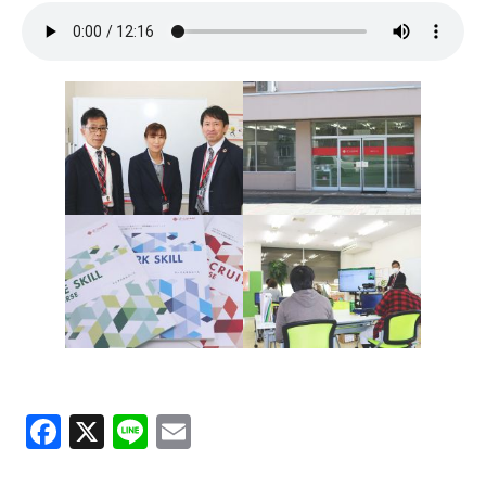
ＹＢＣオンデマンド
やまがた情熱市場
F
X
Li
E
a
n
m