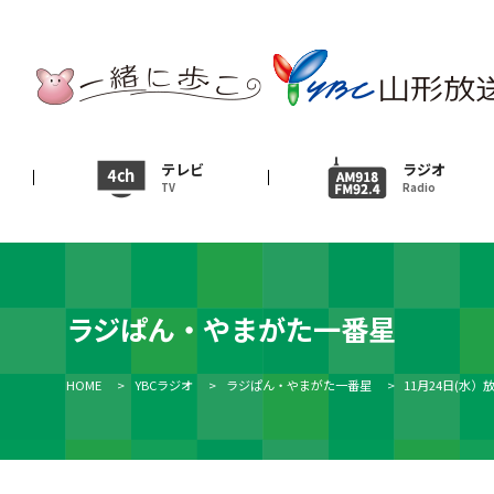
テレビ
TV
ニュース
テレビ
ラジオ
TV
Radio
News
イベント
Event
ラジぱん・やまがた一番星
ＹＢＣオンデマンド
HOME
>
YBCラジオ
>
ラジぱん・やまがた一番星
>
11月24日(水）