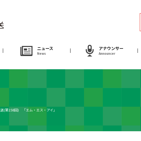
ラジオ
Radio
アナウンサー
ニュース
アナウンサー
News
Announcer
Announcer
試写会・プレゼ
Present
やまがた情熱市場
放送(第158回) 「エム・エス・アイ」