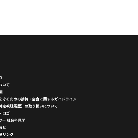
り
ついて
画
を守るための接待・会食に関するガイドライン
特定視聴履歴）の取り扱いについて
・ロゴ
ワー 社会科見学
らせ
局リンク