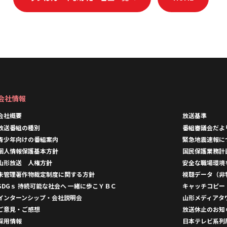
会社情報
会社概要
放送基準
放送番組の種別
番組審議会だよ
青少年向けの番組案内
緊急地震速報に
個人情報保護基本方針
国民保護業務計
山形放送 人権方針
安全な職場環境
未管理著作物裁定制度に関する方針
視聴データ（非
SDGｓ 持続可能な社会へ 一緒に歩こＹＢＣ
キャッチコピー
インターンシップ・会社説明会
山形メディアタ
ご意見・ご感想
放送休止のお知
採用情報
日本テレビ系列