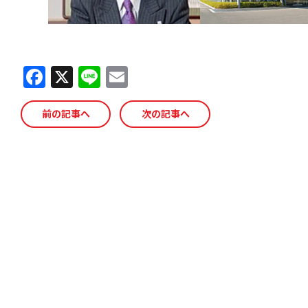
F
X
Li
E
a
n
m
c
e
ai
前の記事へ
次の記事へ
e
l
b
o
o
k