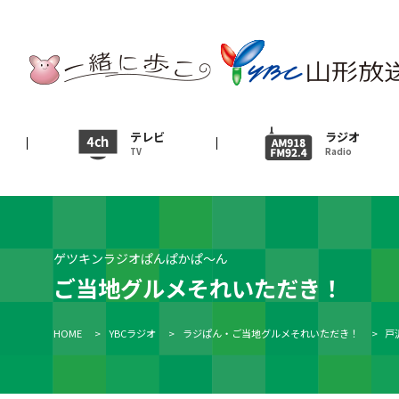
テレビ
TV
ニュース
テレビ
ラジオ
TV
Radio
News
イベント
Event
ゲツキンラジオぱんぱかぱ～ん
ＹＢＣオンデマンド
ご当地グルメそれいただき！
HOME
>
YBCラジオ
>
ラジぱん・ご当地グルメそれいただき！
>
戸