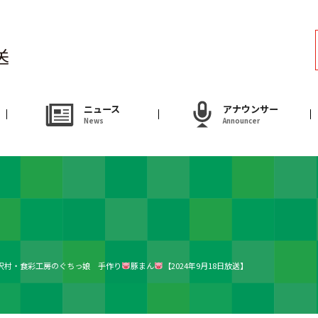
ラジオ
Radio
アナウンサー
ニュース
アナウンサー
News
Announcer
Announcer
試写会・プレゼ
Present
やまがた情熱市場
沢村・食彩工房のぐちっ娘 手作り
豚まん
【2024年9月18日放送】