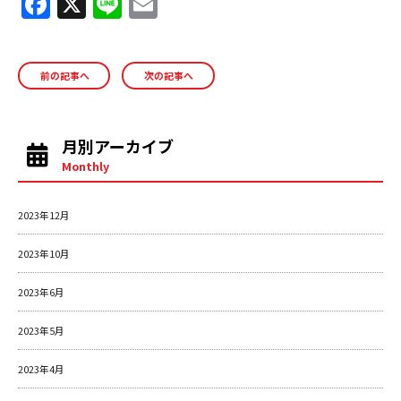
F
X
Li
E
a
n
m
c
e
ai
前の記事へ
次の記事へ
e
l
b
o
月別アーカイブ
o
Monthly
k
2023年12月
2023年10月
2023年6月
2023年5月
2023年4月