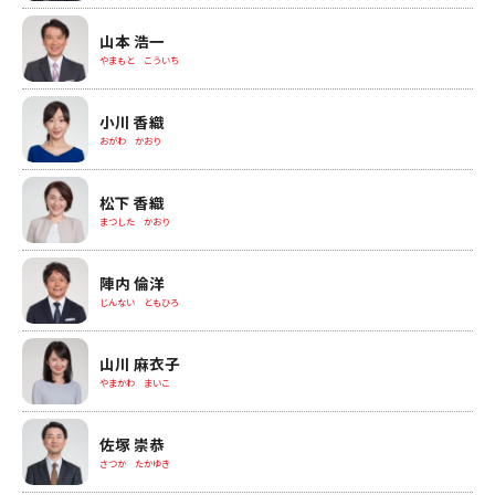
山本 浩一
やまもと こういち
小川 香織
おがわ かおり
松下 香織
まつした かおり
陣内 倫洋
じんない ともひろ
山川 麻衣子
やまかわ まいこ
佐塚 崇恭
さつか たかゆき