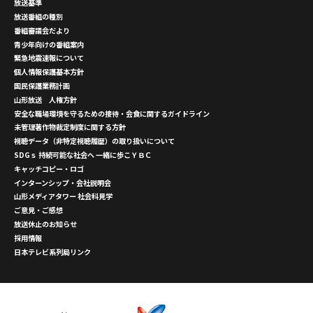
放送基準
放送番組の種別
番組審議会だより
青少年向けの番組案内
緊急地震速報について
個人情報保護基本方針
国民保護業務計画
山形放送 人権方針
安全な職場環境を守るための接待・会食に関するガイドライン
未管理著作物裁定制度に関する方針
視聴データ（非特定視聴履歴）の取り扱いについて
SDGｓ 持続可能な社会へ 一緒に歩こＹＢＣ
キャッチコピー・ロゴ
インターンシップ・会社説明会
山形メディアタワー 社会科見学
ご意見・ご感想
放送休止のお知らせ
採用情報
日本テレビ系列局リンク