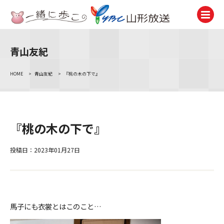
青山友紀
テレビ
TV
HOME
>
青山友紀
>
『桃の木の下で』
ラジオ
Radio
ニュース
『桃の木の下で』
News
アナウンサー
投稿日：2023年01月27日
Announcer
イベント
Event
馬子にも衣裳とはこのこと…
試写会・プレゼント
Present