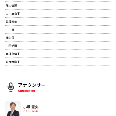
陣内倫洋
山川麻衣子
佐塚崇恭
中川悠
横山岳
中田妃那
大坪奈津子
佐々木陶子
アナウンサー
Announcer
小坂 憲央
こさか のりお