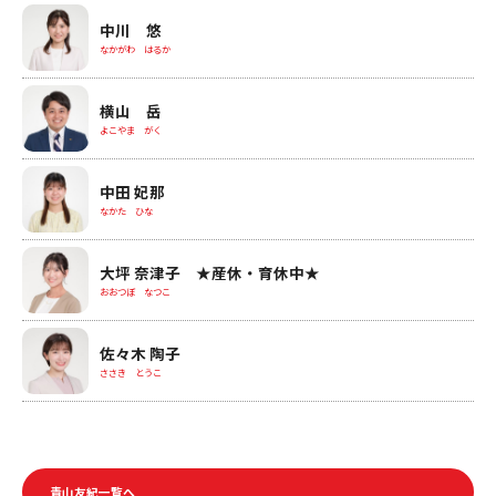
中川 悠
なかがわ はるか
横山 岳
よこやま がく
中田 妃那
なかた ひな
大坪 奈津子 ★産休・育休中★
おおつぼ なつこ
佐々木 陶子
ささき とうこ
青山友紀一覧へ