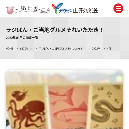
ラジぱん・ご当地グルメそれいただき！
テレビ
TV
2022年04月の記事一覧
HOME
>
YBCラジオ
>
ラジぱん・ご当地グルメそれいただき！
>
2022年
>
4月
ラジオ
Radio
ニュース
News
アナウンサー
Announcer
イベント
Event
試写会・プレゼント
Present