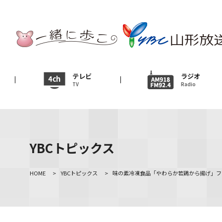
テレビ
TV
ニュース
テレビ
ラジオ
TV
Radio
News
イベント
Event
YBCトピックス
ＹＢＣオンデマンド
HOME
>
YBCトピックス
>
味の素冷凍食