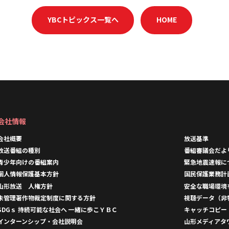
YBCトピックス一覧へ
HOME
会社情報
会社概要
放送基準
放送番組の種別
番組審議会だよ
青少年向けの番組案内
緊急地震速報に
個人情報保護基本方針
国民保護業務計
山形放送 人権方針
安全な職場環境
未管理著作物裁定制度に関する方針
視聴データ（非
SDGｓ 持続可能な社会へ 一緒に歩こＹＢＣ
キャッチコピー
インターンシップ・会社説明会
山形メディアタ