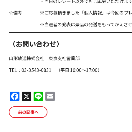
・当日のレシート以外でもご応募いただけますが、
☆備考 ※ご応募頂きました「個人情報」は今回のプレゼ
※当選者の発表は景品の発送をもってかえさせて
〈お問い合わせ〉
山形放送株式会社 東京支社営業部
TEL：03-3543-0831 （平日 10:00～17:00）
F
X
Li
E
a
n
m
c
e
ai
前の記事へ
e
l