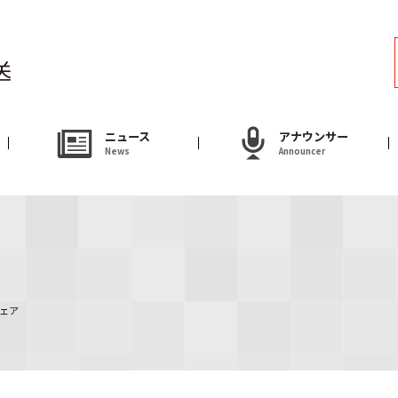
ラジオ
Radio
アナウンサー
ニュース
アナウンサー
News
Announcer
Announcer
試写会・プレゼ
Present
やまがた情熱市場
品「やわらか若鶏から揚げ」