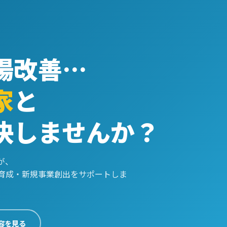
場改善…
家
と
決しませんか？
が、
育成・新規事業創出をサポートしま
容を見る