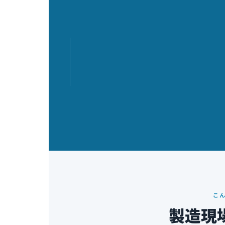
こ
製造現