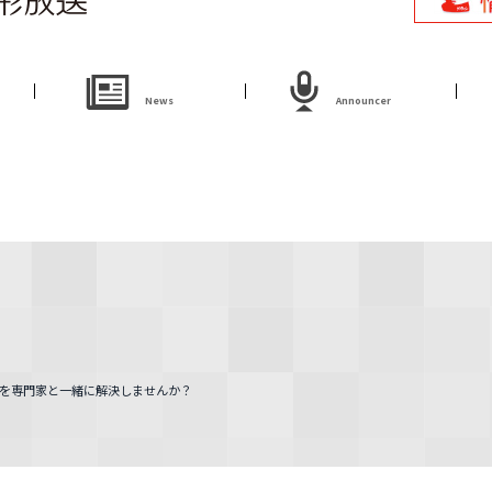
ニュース
アナウンサー
ラジオ
News
Announcer
Radio
アナウンサー
Announcer
試写会・プレ
Present
ＹＢＣオンデマ
やまがた情熱市
ンド
場
題を専門家と一緒に解決しませんか？