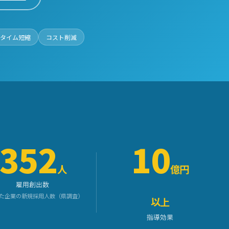
タイム短縮
コスト削減
352
10
人
億円
雇用創出数
た企業の新規採用人数（県調査）
以上
指導効果