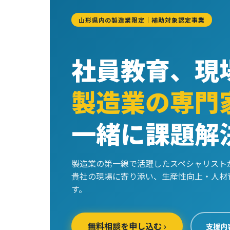
山形県内の製造業限定｜補助対象認定事業
社員教育、現
製造業の専門
一緒に課題解
製造業の第一線で活躍したスペシャリスト
貴社の現場に寄り添い、生産性向上・人材
す。
無料相談を申し込む ›
支援内