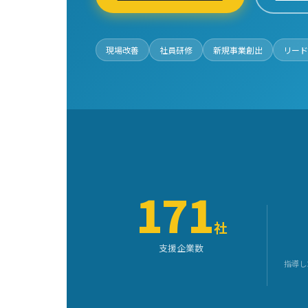
現場改善
社員研修
新規事業創出
リード
171
社
支援企業数
指導し