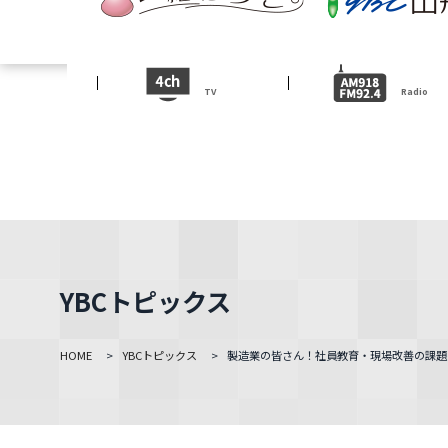
テレビ
ラジオ
テレビ
TV
Radio
TV
ニュース
News
イベント
Event
YBCトピックス
HOME
>
YBCトピックス
>
製造業の皆さん！社員教育・現場改善の課