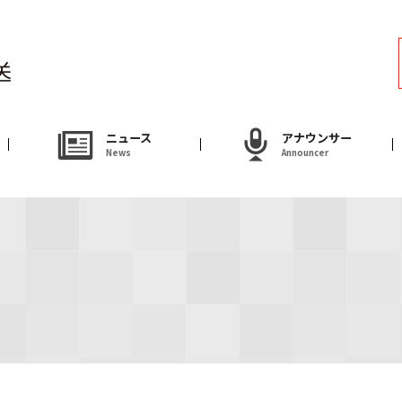
ラジオ
Radio
アナウンサー
ニュース
アナウンサー
News
Announcer
Announcer
試写会・プレゼ
Present
やまがた情熱市場