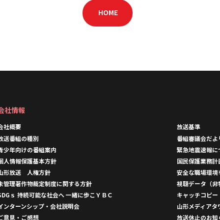
HOME
会社情報
会社概要
放送基準
放送番組の種別
番組審議会だよ
青少年向けの番組案内
緊急地震速報に
個人情報保護基本方針
国民保護業務計
山形放送 人権方針
安全な職場環境
未管理著作物裁定制度に関する方針
視聴データ（非
SDGｓ 持続可能な社会へ 一緒に歩こＹＢＣ
キャッチコピー
インターンシップ・会社説明会
山形メディアタ
ご意見・ご感想
放送休止のお知