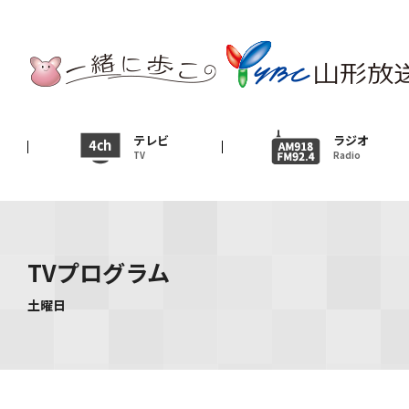
テレビ
TV
ニュース
テレビ
ラジオ
TV
Radio
News
イベント
Event
TVプログラム
ＹＢＣオンデマンド
土曜日