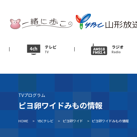
テレビ
TV
ニュース
テレビ
ラジオ
TV
Radio
News
イベント
Event
ＹＢＣオンデマンド
TVプログラム
ピヨ卵ワイドみもの情報
HOME
>
YBCテレビ
>
ピヨ卵ワイド
>
ピヨ卵ワイドみもの情報