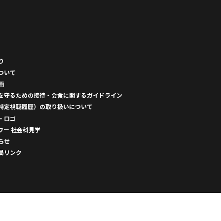
り
ついて
画
を守るための接待・会食に関するガイドライン
特定視聴履歴）の取り扱いについて
・ロゴ
ワー 社会科見学
らせ
局リンク