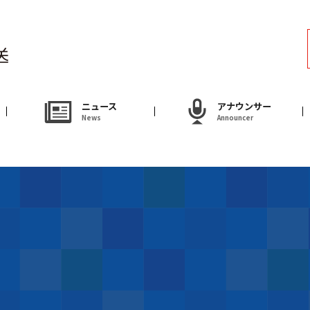
ラジオ
Radio
アナウンサー
ニュース
アナウンサー
News
Announcer
Announcer
試写会・プレゼ
Present
やまがた情熱市場