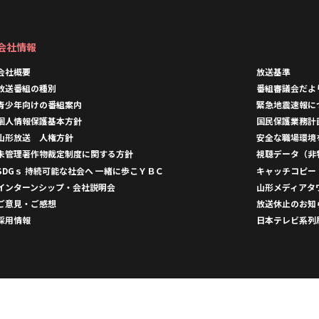
会社情報
会社概要
放送基準
放送番組の種別
番組審議会だよ
青少年向けの番組案内
緊急地震速報に
個人情報保護基本方針
国民保護業務計
山形放送 人権方針
安全な職場環境
未管理著作物裁定制度に関する方針
視聴データ（非
SDGｓ 持続可能な社会へ 一緒に歩こＹＢＣ
キャッチコピー
インターンシップ・会社説明会
山形メディアタ
ご意見・ご感想
放送休止のお知
採用情報
日本テレビ系列