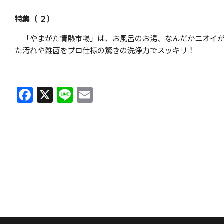
特集（ ２）
「やまがた情熱市場」は、お風呂のお湯、なんだかニオイが
た汚れや雑菌をプロ仕様の驚きの洗浄力でスッキリ！
F
X
Li
E
a
n
m
c
e
ai
e
l
b
o
o
k