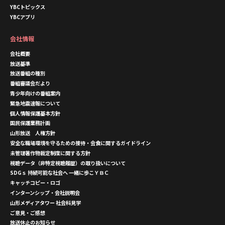
YBCトピックス
YBCアプリ
会社情報
会社概要
放送基準
放送番組の種別
番組審議会だより
青少年向けの番組案内
緊急地震速報について
個人情報保護基本方針
国民保護業務計画
山形放送 人権方針
安全な職場環境を守るための接待・会食に関するガイドライン
未管理著作物裁定制度に関する方針
視聴データ（非特定視聴履歴）の取り扱いについて
SDGｓ 持続可能な社会へ 一緒に歩こＹＢＣ
キャッチコピー・ロゴ
インターンシップ・会社説明会
山形メディアタワー 社会科見学
ご意見・ご感想
放送休止のお知らせ