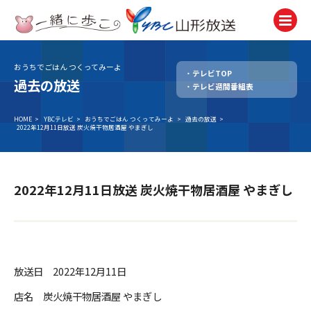
おうちでごはん つくってみーよ
テレビTOP
テレビ
過去の放送
テレビ週間番組表
TV
ラジオ
HOME
>
YBCテレビ
>
おうちでごはん つくってみーよ
>
過去の放送
>
2022年12月11日放送 炭火焼干物居酒屋 やまぎし
Radio
ニュース
News
2022年12月11日放送 炭火焼干物居酒屋 やまぎし
アナウンサー
Announcer
イベント
Event
放送日 2022年12月11日
試写会・プレゼント
店名 炭火焼干物居酒屋 やまぎし
Present