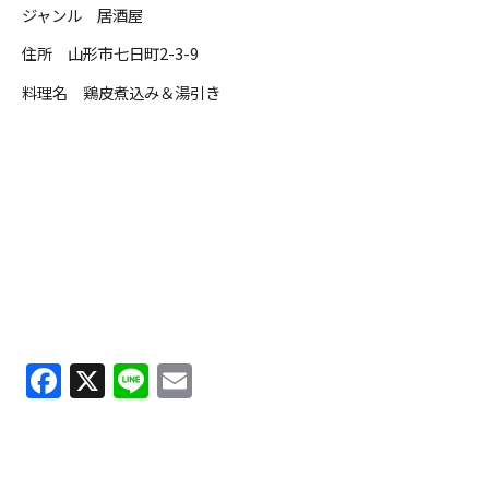
ジャンル 居酒屋
住所 山形市七日町2-3-9
ＹＢＣオンデマンド
料理名 鶏皮煮込み＆湯引き
やまがた情熱市場
F
X
Li
E
a
n
m
c
e
ai
e
l