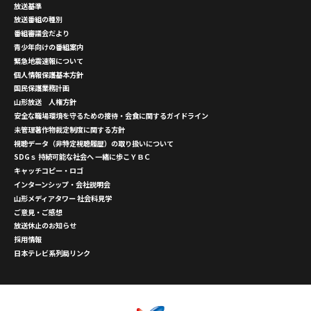
放送基準
放送番組の種別
番組審議会だより
青少年向けの番組案内
緊急地震速報について
個人情報保護基本方針
国民保護業務計画
山形放送 人権方針
安全な職場環境を守るための接待・会食に関するガイドライン
未管理著作物裁定制度に関する方針
視聴データ（非特定視聴履歴）の取り扱いについて
SDGｓ 持続可能な社会へ 一緒に歩こＹＢＣ
キャッチコピー・ロゴ
インターンシップ・会社説明会
山形メディアタワー 社会科見学
ご意見・ご感想
放送休止のお知らせ
採用情報
日本テレビ系列局リンク