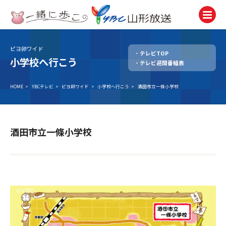
ピヨ卵ワイド
テレビTOP
テレビ
小学校へ行こう
テレビ週間番組表
TV
ラジオ
HOME
>
YBCテレビ
>
ピヨ卵ワイド
>
小学校へ行こう
>
酒田市立一條小学校
Radio
ニュース
News
酒田市立一條小学校
アナウンサー
Announcer
イベント
Event
試写会・プレゼント
Present