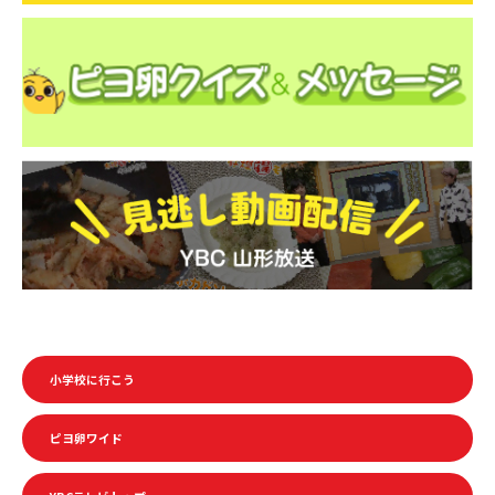
k
小学校に行こう
ピヨ卵ワイド