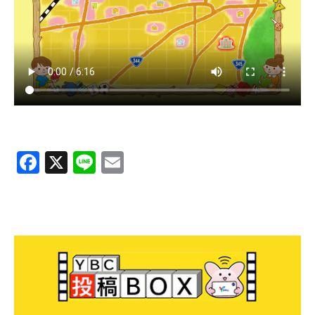
ＹＢＣオンデマンド
やまがた情熱市場
F
X
Li
E
a
n
m
c
e
ai
e
l
b
o
o