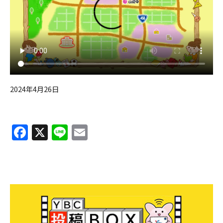
ＹＢＣオンデマンド
やまがた情熱市場
2024年4月26日
F
X
Li
E
a
n
m
c
e
ai
e
l
b
o