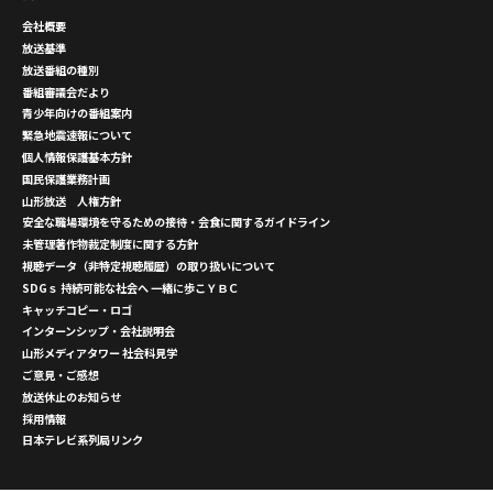
会社概要
放送基準
放送番組の種別
番組審議会だより
青少年向けの番組案内
緊急地震速報について
個人情報保護基本方針
国民保護業務計画
山形放送 人権方針
安全な職場環境を守るための接待・会食に関するガイドライン
未管理著作物裁定制度に関する方針
視聴データ（非特定視聴履歴）の取り扱いについて
SDGｓ 持続可能な社会へ 一緒に歩こＹＢＣ
キャッチコピー・ロゴ
インターンシップ・会社説明会
山形メディアタワー 社会科見学
ご意見・ご感想
放送休止のお知らせ
採用情報
日本テレビ系列局リンク