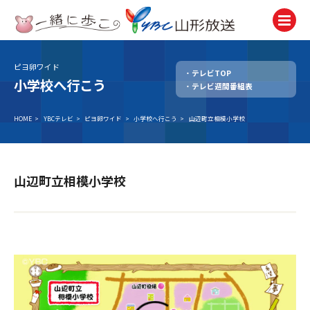
ピヨ卵ワイド
テレビTOP
テレビ
小学校へ行こう
テレビ週間番組表
TV
ラジオ
HOME
>
YBCテレビ
>
ピヨ卵ワイド
>
小学校へ行こう
>
山辺町立相模小学校
Radio
ニュース
News
山辺町立相模小学校
アナウンサー
Announcer
イベント
Event
試写会・プレゼント
Present