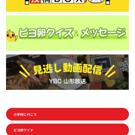
o
k
小学校に行こう
ピヨ卵ワイド