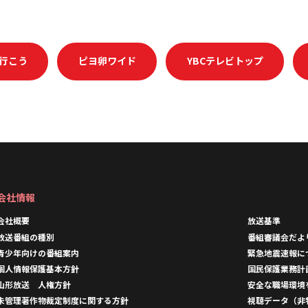
行こう
ピヨ卵ワイド
YBCテレビトップ
会社情報
会社概要
放送基準
放送番組の種別
番組審議会だよ
青少年向けの番組案内
緊急地震速報に
個人情報保護基本方針
国民保護業務計
山形放送 人権方針
安全な職場環境
未管理著作物裁定制度に関する方針
視聴データ（非