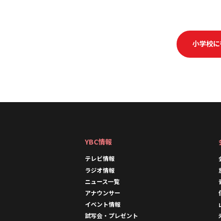
a
n
m
c
e
ai
e
l
b
小学校に
o
o
k
YBC情報
テレビ情報
ラジオ情報
ニュース一覧
アナウンサー
イベント情報
試写会・プレゼント