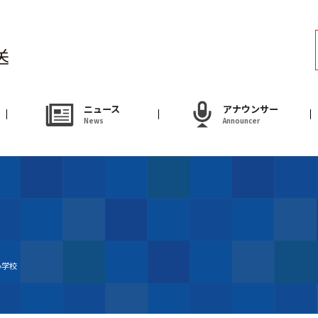
ラジオ
Radio
アナウンサー
ニュース
アナウンサー
News
Announcer
Announcer
試写会・プレゼ
Present
やまがた情熱市場
小学校