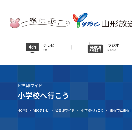
テレビ
TV
ニュース
テレビ
ラジオ
TV
Radio
News
イベント
Event
ピヨ卵ワイド
ＹＢＣオンデマンド
小学校へ行こう
HOME
>
YBCテレビ
>
ピヨ卵ワイド
>
小学校へ行こう
>
東根市立東根