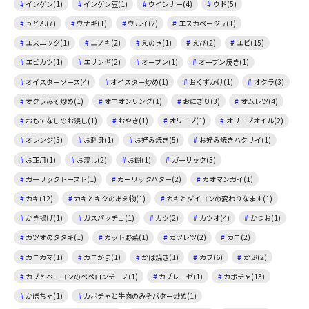
インゲン(1)
インゲン豆(1)
ウインナー(4)
ウド(5)
うどん(7)
ウナギ(1)
ウルイ(2)
エスカベージュ(1)
エスニック(1)
エノキ(2)
えのき(1)
えび(2)
エビ(15)
エビカツ(1)
エリンギ(2)
オーブン(1)
オーブン焼き(1)
オイスターソース(4)
オイスター炒め(1)
おくずかけ(1)
オクラ(3)
オクラみそ炒め(1)
オニオンリング(1)
おにぎり(3)
オムレツ(4)
おもてなしのお浸し(1)
おやき(1)
オリーブ(1)
オリーブオイル(2)
オレンジ(5)
お刺身(1)
お好み焼き(5)
お好み焼きハクサイ(1)
お正月(1)
お浸し(2)
お餅(1)
ガーリック(3)
ガーリックトースト(1)
ガーリックバター(2)
カオマンガイ(1)
カキ(12)
カキとキクのあえ物(1)
カキとダイコンの変わりなます(1)
かき揚げ(1)
ガスパッチョ(1)
カツ(2)
カツオ(4)
かつお(1)
カツオのタタキ(1)
カット野菜(1)
カツレツ(2)
カニ(2)
カニカマ(1)
カニかま(1)
かば焼き(1)
カブ(6)
かぶ(2)
カブとベーコンのペペロンチーノ(1)
カプレーゼ(1)
カボチャ(13)
かぼちゃ(1)
カボチャと牛肉のみそバター炒め(1)