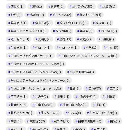
漬け物(1)
漬物(1)
災害時(1)
炊き込みご飯(3)
炊飯器(1)
炒め(1)
炒め物(13)
焼きうどん(2)
焼きおにぎり(1)
焼きカブ(1)
焼きそば(2)
焼きトウモロコシ(1)
焼き浸し(1)
焼き牛肉のカルパッチョ(1)
焼き豆腐(1)
焼き麩(1)
照り焼き(3)
煮っ転がし(1)
煮浸し(2)
煮物(19)
煮込み(4)
片栗粉(1)
牛ひき肉(1)
牛ロース(1)
牛ロース肉(1)
牛乳(10)
牛肉(63)
牛肉シャリアピン風ステーキ(1)
牛肉とシュンギクのオイスターソース煮(1)
牛肉とトマトのオイスターソース炒め(1)
牛肉とトマトのニンニクバジル炒め(1)
牛肉のお酢炒め(1)
牛肉のステーキカフェドパリバターソース(1)
牛肉のステーキバーベキューソース(1)
牡蠣(2)
玉ねぎ(7)
玉子(2)
玉子焼き(1)
甘みそ(2)
甘味噌(1)
甘味噌炒め(1)
甘辛(5)
甘辛どん(2)
甘辛手羽先(1)
甘辛牛肉豆腐丼(1)
甘酒(1)
甘酢あんかけ(1)
生クリーム(5)
生ハム(6)
生ハム白菜牛乳煮(1)
生姜(1)
生姜焼き(2)
田中浩明(2)
田中浩明先生(54)
田楽(1)
白だし(1)
白ワイン(2)
白子(3)
白米(1)
白菜(11)