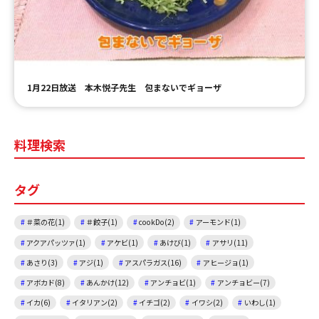
ＹＢＣオンデマンド
やまがた情熱市場
1月22日放送 本木悦子先生 包まないでギョーザ
料理検索
タグ
＃菜の花(1)
＃餃子(1)
cookDo(2)
アーモンド(1)
アクアパッツァ(1)
アケビ(1)
あけび(1)
アサリ(11)
あさり(3)
アジ(1)
アスパラガス(16)
アヒージョ(1)
アボカド(8)
あんかけ(12)
アンチョビ(1)
アンチョビー(7)
イカ(6)
イタリアン(2)
イチゴ(2)
イワシ(2)
いわし(1)