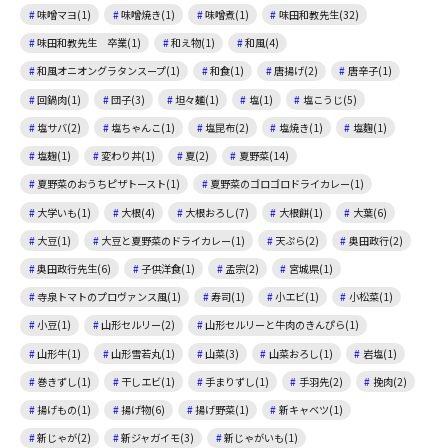
味噌マヨ(1)
味噌焼き(1)
味噌煮(1)
味田和教先生(32)
味田和教先生 卒業(1)
和え物(1)
和風(4)
和風オニオングラタンスープ(1)
和食(1)
唐揚げ(2)
唐辛子(1)
回鍋肉(1)
団子(3)
坦々麺(1)
塩(1)
塩こうじ(5)
塩サバ(2)
塩ちゃんこ(1)
塩昆布(2)
塩焼き(1)
塩麴(1)
塩麹(1)
変わり丼(1)
夏(2)
夏野菜(14)
夏野菜のおうちピザトースト(1)
夏野菜のゴロゴロドライカレー(1)
大学いも(1)
大根(4)
大根おろし(7)
大根餅(1)
大葉(6)
大豆(1)
大豆と夏野菜のドライカレー(1)
天ぷら(2)
奥田政行(2)
奥田政行先生(6)
子供洋食(1)
孟宗(2)
宮城県(1)
寺泉トマトのプロヴァンス風(1)
寿司(1)
小エビ(1)
小松菜(1)
小豆(1)
山形セルリー(2)
山形セルリーと牛肉のきんぴら(1)
山形牛(1)
山形雪若丸(1)
山菜(3)
山菜おろし(1)
岩塩(1)
巻きずし(1)
干しエビ(1)
手まりずし(1)
手羽先(2)
挽肉(2)
揚げもの(1)
揚げ物(6)
揚げ野菜(1)
新キャベツ(1)
新じゃが(2)
新ジャガイモ(3)
新じゃがいも(1)