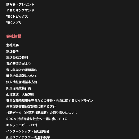
試写会・プレゼント
ＹＢＣオンデマンド
YBCトピックス
YBCアプリ
会社情報
会社概要
放送基準
放送番組の種別
番組審議会だより
青少年向けの番組案内
緊急地震速報について
個人情報保護基本方針
国民保護業務計画
山形放送 人権方針
安全な職場環境を守るための接待・会食に関するガイドライン
未管理著作物裁定制度に関する方針
視聴データ（非特定視聴履歴）の取り扱いについて
SDGｓ 持続可能な社会へ 一緒に歩こＹＢＣ
キャッチコピー・ロゴ
インターンシップ・会社説明会
山形メディアタワー 社会科見学