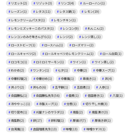
リエット(2)
リゾット(3)
リンゴ(4)
ルーローハン(1)
レーズン(1)
レタス(11)
レタス鍋(1)
レモン(19)
レモンクリームパスタ(1)
レモンチキン(1)
レモンとズッキーニのパスタ(1)
レンコン(9)
れんこん(2)
レンコンのみそ味きんぴら(1)
レンジ(2)
レンジ蒸し(1)
ローストビーフ(1)
ロースハム(1)
ローズマリー(2)
ロールキャベツ(2)
ロールキャベツのレモンクリーム(1)
ロール白菜(1)
ロコモコ(1)
ロミロミサーモン(1)
ワイン(1)
ワイン蒸し(2)
わかめ(2)
ワンタン(1)
七夕(1)
中華(2)
中華スープ(1)
中華料理(2)
中華炒め(1)
中華風(1)
串焼き(1)
丼(4)
丼ぶり(2)
丼もの(6)
五平餅(1)
五目煮(1)
人参(1)
会田勝弘(1)
会田勝弘先生(56)
佃煮(1)
信田巻き(1)
八宝(1)
冷ややっこ(1)
冷製スープ(1)
分葱(1)
切り干し大根(3)
切り昆布(1)
刈屋ナシのサラダ(1)
南蛮(2)
南蛮漬け(3)
南蛮酢(2)
卵(17)
卵料理(1)
厚揚げ(7)
厚焼き卵(1)
台湾風(1)
吉田理恵先生(13)
味噌(13)
味噌かす汁(1)