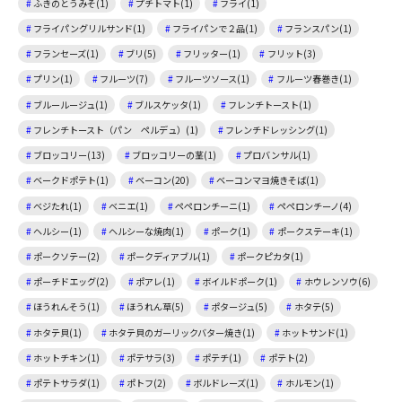
ふきのとうみそ(1)
プチトマト(1)
フライ(1)
フライパングリルサンド(1)
フライパンで２品(1)
フランスパン(1)
フランセーズ(1)
ブリ(5)
フリッター(1)
フリット(3)
プリン(1)
フルーツ(7)
フルーツソース(1)
フルーツ春巻き(1)
ブルールージュ(1)
ブルスケッタ(1)
フレンチトースト(1)
フレンチトースト（パン ペルデュ）(1)
フレンチドレッシング(1)
ブロッコリー(13)
ブロッコリーの茎(1)
プロバンサル(1)
ベークドポテト(1)
ベーコン(20)
ベーコンマヨ焼きそば(1)
ベジたれ(1)
ベニエ(1)
ペペロンチーニ(1)
ペペロンチーノ(4)
ヘルシー(1)
ヘルシーな焼肉(1)
ポーク(1)
ポークステーキ(1)
ポークソテー(2)
ポークディアブル(1)
ポークピカタ(1)
ポーチドエッグ(2)
ポアレ(1)
ボイルドポーク(1)
ホウレンソウ(6)
ほうれんそう(1)
ほうれん草(5)
ポタージュ(5)
ホタテ(5)
ホタテ貝(1)
ホタテ貝のガーリックバター焼き(1)
ホットサンド(1)
ホットチキン(1)
ポテサラ(3)
ポテチ(1)
ポテト(2)
ポテトサラダ(1)
ポトフ(2)
ボルドレーズ(1)
ホルモン(1)