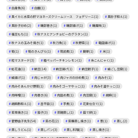
白身魚(6)
白飯(1)
真イカと水菜の肝マヨネーズクリームソース フェデリーニ(1)
真砂子和え(1)
真砂子炒め(2)
磯部巻き(1)
磯部揚げ(1)
磯風味(1)
福豆もち(1)
秋ナスとアンチョビーのグラタン(1)
秋ナスの玉みそ焼き(1)
秋刀魚(1)
秋野菜(1)
竜田揚げ(1)
筍(1)
筍のきんぴら(1)
筑前煮(1)
簡単(1)
米(1)
粒マスタード(3)
粗ペッパーチキンレモン(1)
糸こんにゃく(1)
紅花油(1)
納豆(14)
納豆揚げ(1)
納豆餃子(1)
絹ごし豆腐(1)
絹揚げ(1)
肉じゃが(3)
肉ジャガの炒め煮(1)
肉みそ(1)
肉みそあんかけ野菜(1)
肉みそゴーヤやっこ(1)
肉みそ温やっこ(1)
肉味噌(1)
肉巻き(6)
肉詰め煮(1)
肉豆腐(1)
胡麻(1)
胡麻酢和え(1)
舌平目(1)
芋煮(1)
花束仕立て(1)
若草焼き(1)
茄子(3)
茶碗蒸し(1)
茹で卵(1)
菅野由子先生(54)
菜の花(2)
菜種蒸し焼き(1)
葱(1)
蒸し(2)
蒸しうどん(1)
蒸しパン(3)
蒸し料理(1)
蒸し焼き(1)