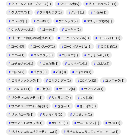
クリームマヨネーズソース(1)
クリーム煮(5)
グリーンペッパー(1)
クリスマス(1)
グリルサラダ(1)
クルミ(1)
くるみ(1)
クレープ(1)
ケーキ(3)
ケチャップ(2)
ケチャップ炒め(1)
ケッカソース(1)
ゴーヤ(2)
ゴーヤー(2)
ゴーヤーと豚肉の味噌炒め(1)
ゴーヤチャンプル(1)
コールスロー(1)
コーン(3)
コーンスープ(1)
コーンポタージュ(1)
こうじ鍋(1)
こごみ(1)
コシアブラ(3)
コショウ(1)
こしょうめし(1)
コチュジャン(1)
ごった煮(1)
コッペパン(1)
ごはん(2)
ごぼう(2)
ゴボウ(9)
ごま(3)
ごまだれ(1)
ごまドレッシング(1)
コリアンダー(1)
コンソメ(2)
コンニャク(1)
こんにゃく(1)
ご飯(4)
サーモン(6)
サクラマス(1)
サクラマスのソテー(1)
サクランボ(4)
サケ(16)
サケのハーブオイル焼き(1)
ささみ(1)
さっぱり(1)
サッポロ一番(1)
サツマイモ(10)
さつまいも(1)
サツマイモのサラダ(1)
サトイモ(8)
サニーレタス(1)
サバ(11)
サバとナスのスパゲッティーニ(1)
サバのムニエルレモンバターソース(1)