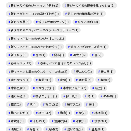
新ジャガイモのジャーマンポテト(1)
新ジャガイモの簡単牛乳キッシュ(1)
新じゃがとベーコンの真砂子炒め(1)
新ジャガの和風梅ポテト(1)
新じゃが芋(3)
新じゃが芋のサラダ(1)
新タマネギ(10)
新タマネギとジャパニーズペッパーフェデリーニ(1)
新タマネギと牛肉のチンジャオロース(1)
新タマネギと牛肉のみぞれ酢仕立て(1)
新タマネギのチーズ焼き(1)
新玉ねぎ(3)
旨辛(1)
昆布(1)
明太子(6)
春(2)
春キャベツ(12)
春キャベツと豚ばら肉のレンジ蒸し(1)
春キャベツと豚肉のウスターソース炒め(2)
春ニシン(1)
春ニラ(1)
春のサラダ(1)
春巻き(7)
春菊(1)
春野菜(3)
春雨(6)
木綿豆腐(1)
本木悦子先(1)
本木悦子先生(47)
枝豆(1)
柔らか煮(1)
柚子こしょう(1)
柳川風(1)
柿(1)
柿の種(1)
根菜(1)
桃(4)
桜エビ(1)
桜マス(1)
梅(9)
梅みそ炒め(1)
梅干し(2)
梅肉(1)
梨(2)
棒棒鶏(1)
水炊き(1)
汁もの(1)
油揚げ(6)
洋食(1)
浅漬け(1)
浅蜊(1)
海苔(2)
海鮮(2)
混ぜご飯(2)
温野菜(1)