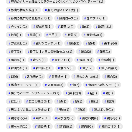
豚肉のクリーム仕立てのラグーとホウレンソウのスパゲッティーニ(1)
豚肉の梅照り焼き(1)
豚肉の軽いトマト煮(1)
豚肉の黒酢炒め夏野菜添え(1)
豚肩ロース(1)
赤パプリカ(1)
赤ワイン(1)
郷土料理(1)
酒蒸し(4)
酢(2)
酢浸し(1)
酢豚(1)
醤油(1)
里芋(1)
野菜(9)
野菜炒め(1)
野菜蒸し(1)
銀ザケのポアレ(1)
銀鮭(2)
鍋(4)
長ネギ(4)
長芋(3)
長芋とオクラの美味酢仕立て(1)
雑炊(2)
雑煮(1)
雪若丸(1)
青シソ(1)
青トマト(1)
青のり(1)
非常食(1)
韓国のり(1)
韓国料理(1)
食パン(3)
餃子(2)
餃子の皮(1)
餅(6)
香味焼き(1)
香草焼き(1)
馬のかみしめ(1)
馬肉(2)
馬肉チャーシュー(1)
高野豆腐(3)
魚(2)
魚のさっぱりソテー(1)
魚介のバンブランクリームソース(1)
魚料理(3)
鮎(1)
鮪(1)
鮭(14)
鮭の香味焼き(1)
鯖(1)
鯛(1)
鰹(1)
鱈(3)
鴨とネギの黒こしょう炒め(1)
鴨肉(1)
鶏(2)
鶏ゴボウ汁(1)
鶏ささみ(4)
鶏ハム(1)
鶏ひき肉(5)
鶏むね肉(6)
鶏もも(1)
鶏もも肉(10)
鶏団子(1)
鶏甘酢(1)
鶏肉(93)
鶏肉ごぼう(1)