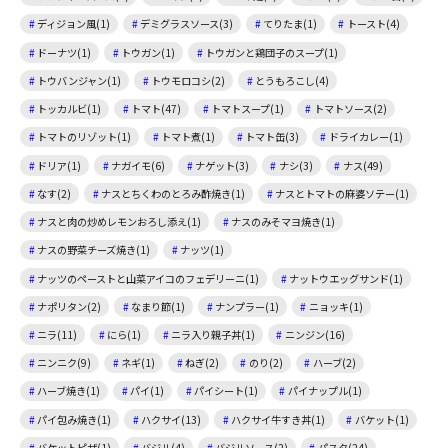
ディジョン風(1)
デミグラスソース(3)
てりたま(1)
トースト(4)
ドーナツ(1)
トウガン(1)
トウガンと鶏団子のスープ(1)
トウバンジャン(1)
トウモロコシ(2)
とうもろこし(4)
トッカルビ(1)
トマト(47)
トマトスープ(1)
トマトソース(2)
トマトのリゾット(1)
トマト煮(1)
トマト缶(3)
ドライカレー(1)
ドリア(1)
ナガイモ(6)
ナゲット(3)
ナシ(3)
ナス(49)
なす(2)
ナスとちくわのとろみ酢焼き(1)
ナスとトマトの麻婆ソテー(1)
ナスと肉の炒めレモンおろし添え(1)
ナスのみそマヨ焼き(1)
ナスの野菜チーズ焼き(1)
ナッツ(1)
ナッツのペーストと山菜アイコのフェデリーニ(1)
ナットウエッグサンド(1)
ナポリタン(2)
なまり節(1)
ナンプラー(1)
ニョッキ(1)
ニラ(11)
にら(1)
ニラ入り親子丼(1)
ニンジン(16)
ニンニク(9)
ネギ(1)
ねぎ(2)
のり(2)
ハーブ(2)
ハーブ焼き(1)
パイ(1)
パイシート(1)
パイナップル(1)
パイ包み焼き(1)
ハクサイ(13)
ハクサイ牛すき丼(1)
バケット(1)
バケットピザ(1)
バジル(4)
バジルソース(2)
パスタ(24)