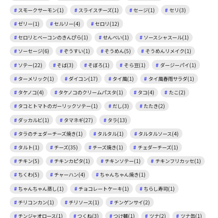
スモークサーモン(1)
スライスチーズ(1)
セージ(1)
セリ(3)
ゼリー(1)
セルリー(4)
セロリ(12)
セロリとベーコンのきんぴら(1)
せんべい(1)
ソースシャスール(1)
ソーセージ(6)
ぞうすい(1)
そうめん(5)
そうめんリメイク(1)
ソテー(22)
そば(3)
そぼろ(1)
そら豆(1)
ダージーパイ(1)
ターメリック(1)
ダイコン(17)
タイ風(1)
タイ風春雨サラダ(1)
タケノコ(4)
タケノコのクリームパスタ(1)
タコ(4)
たこ(2)
タコとトマトのガーリックソテー(1)
だし(3)
たたき(2)
ダッカルビ(1)
タマネギ(27)
タラ(13)
タラのチェダーチーズ焼き(1)
タルタル(1)
タルタルソース(4)
タルト(1)
チーズ(35)
チーズ焼き(1)
チェダーチーズ(1)
チキン(5)
チキンカピタ(1)
チキンソテー(1)
チキンフリカッセ(1)
ちくわ(5)
チャーハン(4)
ちゃんちゃん焼き(1)
ちゃんちゃん蒸し(1)
チョコレートケーキ(1)
ちらし寿司(1)
チリコンカン(1)
チリソース(1)
チンゲンサイ(2)
チンジャオロース(1)
つくね(3)
つけ麺(1)
ツナ(2)
ツナ缶(1)