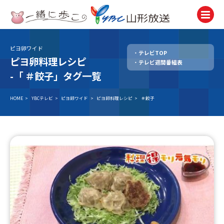
ピヨ卵ワイド
テレビTOP
テレビ
ピヨ卵料理レシピ
テレビ週間番組表
TV
-「
＃餃子」タグ一覧
ラジオ
Radio
HOME
>
YBCテレビ
>
ピヨ卵ワイド
>
ピヨ卵料理レシピ
>
＃餃子
ニュース
News
アナウンサー
Announcer
イベント
Event
試写会・プレゼント
Present