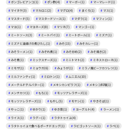
ボンゴレビアンコ(1)
ポン酢(4)
マーボー(1)
マーマレード(1)
マイタケ(3)
マカロニ(2)
マグロ(4)
まぐろ(1)
マス(1)
マスタード(5)
マスタードソース(1)
マダラ(1)
マフィン(1)
マヨ(1)
マヨネーズ(8)
マリネ(7)
マンゴー(1)
ミートソース(3)
ミートパイ(1)
ミートボール(1)
ミズナ(1)
ミズナと油揚げの煮びたし(1)
みそ(15)
みそカレー(1)
みそラーメン(1)
みぞれ煮(1)
みそ炒め(2)
みそ焼き(2)
みそ煮(1)
ミックスチーズ(1)
ミニトマト(2)
ミネストローネ(1)
ミモザ(1)
ミョウガ(6)
みょうが(1)
ミラノ風ビーフカツレツ(1)
ミルファンティ(1)
ミロトン(1)
ムニエル(10)
メーテルドテルバター(1)
メキシカンピラフ(1)
メキシコ料理(1)
メンチカツ(1)
もち(1)
モッツアレラチーズ(1)
モッツァレラチーズ(1)
もやし(5)
モヤシ(1)
やきそば(1)
やっこ(1)
ゆかり(1)
ゆき菜(1)
ヨーグルト(4)
ラーメン(1)
ライス(1)
ラグー(1)
ラタトゥイユ(4)
ラタトゥイユで食べるポーチドエッグ(1)
ラビゴットソース(1)
ラペ(1)