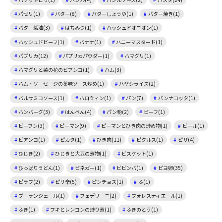
パセリ(1)
バター(8)
バターしょうゆ(1)
バター焼き(1)
バター醤油(3)
はちみつ(1)
ハッシュドオニオン(1)
ハッシュドビーフ(1)
バナナ(1)
ハニーマスタード(1)
パプリカ(12)
パプリカパウダー(1)
ハマグリ(1)
ハマグリと菜の花のビアンコ(1)
ハム(3)
ハム・ソーセージの薬味ソース炒め(1)
ハヤシライス(2)
バルサミコソース(1)
ハロウィン(1)
パン(7)
パンナコッタ(1)
ハンバーグ(3)
はんぺん(4)
パン粉(2)
ビーフ(1)
ビーフン(3)
ピーマン(9)
ピーマンとひき肉の炒め物(1)
ビール(1)
ビアンコ(1)
ピカタ(1)
ひき肉(11)
ピクルス(1)
ピザ(4)
ひじき(2)
ひじきと大豆の煮物(1)
ビスケット(1)
ひっぱりうどん(1)
ビネガー(1)
ビビンバ(1)
ピヨ卵(35)
ピラフ(2)
ピリ辛(5)
ピンチョス(1)
ふ(1)
ブーランジェール(1)
フェデリーニ(2)
フォレスティエール(1)
ふき(1)
フキとレンコンの炒り煮(1)
ふきのとう(1)