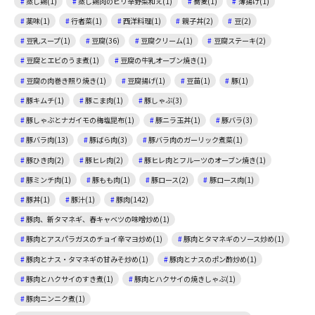
蒸し鶏(1)
蒸し鶏肉のピリ辛野菜和え(1)
蕎麦(1)
薄揚げ(1)
薬味(1)
行者菜(1)
西洋料理(1)
親子丼(2)
豆(2)
豆乳スープ(1)
豆腐(36)
豆腐クリーム(1)
豆腐ステーキ(2)
豆腐とエビのうま煮(1)
豆腐の牛乳オーブン焼き(1)
豆腐の肉巻き照り焼き(1)
豆腐揚げ(1)
豆苗(1)
豚(1)
豚キムチ(1)
豚こま肉(1)
豚しゃぶ(3)
豚しゃぶとナガイモの梅塩昆布(1)
豚ニラ玉丼(1)
豚バラ(3)
豚バラ肉(13)
豚ばら肉(3)
豚バラ肉のガーリック煮菜(1)
豚ひき肉(2)
豚ヒレ肉(2)
豚ヒレ肉とフルーツのオーブン焼き(1)
豚ミンチ肉(1)
豚もも肉(1)
豚ロース(2)
豚ロース肉(1)
豚丼(1)
豚汁(1)
豚肉(142)
豚肉、新タマネギ、春キャベツの味噌炒め(1)
豚肉とアスパラガスのチョイ辛マヨ炒め(1)
豚肉とタマネギのソース炒め(1)
豚肉とナス・タマネギの甘みそ炒め(1)
豚肉とナスのポン酢炒め(1)
豚肉とハクサイのすき煮(1)
豚肉とハクサイの焼きしゃぶ(1)
豚肉ニンニク煮(1)