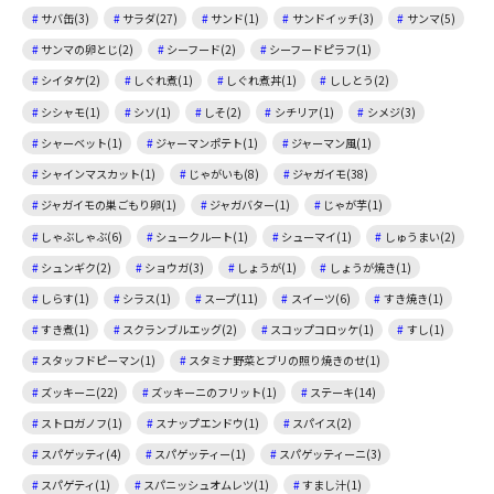
サバ缶(3)
サラダ(27)
サンド(1)
サンドイッチ(3)
サンマ(5)
サンマの卵とじ(2)
シーフード(2)
シーフードピラフ(1)
シイタケ(2)
しぐれ煮(1)
しぐれ煮丼(1)
ししとう(2)
シシャモ(1)
シソ(1)
しそ(2)
シチリア(1)
シメジ(3)
シャーベット(1)
ジャーマンポテト(1)
ジャーマン風(1)
シャインマスカット(1)
じゃがいも(8)
ジャガイモ(38)
ジャガイモの巣ごもり卵(1)
ジャガバター(1)
じゃが芋(1)
しゃぶしゃぶ(6)
シュークルート(1)
シューマイ(1)
しゅうまい(2)
シュンギク(2)
ショウガ(3)
しょうが(1)
しょうが焼き(1)
しらす(1)
シラス(1)
スープ(11)
スイーツ(6)
すき焼き(1)
すき煮(1)
スクランブルエッグ(2)
スコップコロッケ(1)
すし(1)
スタッフドピーマン(1)
スタミナ野菜とブリの照り焼きのせ(1)
ズッキーニ(22)
ズッキーニのフリット(1)
ステーキ(14)
ストロガノフ(1)
スナップエンドウ(1)
スパイス(2)
スパゲッティ(4)
スパゲッティー(1)
スパゲッティーニ(3)
スパゲティ(1)
スパニッシュオムレツ(1)
すまし汁(1)