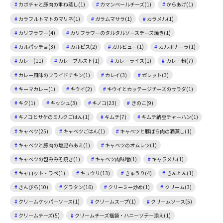
カボチャと豚肉の重ね蒸し(1)
カマンベールチーズ(1)
からあげ(1)
カラフルトマトのマリネ(1)
ガラムマサラ(1)
カラメル(1)
カリフラワー(4)
カリフラワーのタルタルソースチーズ焼き(1)
カルパッチョ(3)
カルピス(2)
ガルビュー(1)
カルボナーラ(1)
カレー(11)
カレーブルスト(1)
カレーライス(1)
カレー粉(7)
カレー風味のフライドチキン(1)
カレイ(3)
ガレット(3)
キーマカレー(1)
キウイ(2)
キウイとカッテージチーズのサラダ(1)
キク(1)
キッシュ(3)
キノコ(23)
きのこ(9)
キノコとサケのミルクごはん(1)
キムチ(7)
キムチ納豆チャーハン(1)
キャベツ(25)
キャベツごはん(1)
キャベツと豚ばら肉の酒蒸し(1)
キャベツと豚肉の塩昆布あえ(1)
キャベツのオムレツ(1)
キャベツの包みみそ焼き(1)
キャベツ肉味噌(1)
キャラメル(1)
キャロット・ラペ(1)
キュウリ(13)
きゅうり(4)
きんとん(1)
きんぴら(10)
グラタン(16)
クリーミー炒め(1)
クリーム(3)
クリームケッパーソース(1)
クリームスープ(1)
クリームソース(5)
クリームチーズ(5)
クリームチーズ福袋・ハニーソテー添え(1)