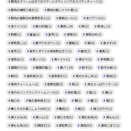
豚肉のクリーム仕立てのラグーとホウレンソウのスパゲッティーニ(1)
豚肉の梅照り焼き(1)
豚肉の軽いトマト煮(1)
豚肉の黒酢炒め夏野菜添え(1)
豚肩ロース(1)
赤パプリカ(1)
赤ワイン(1)
郷土料理(1)
酒蒸し(4)
酢(2)
酢浸し(1)
酢豚(1)
醤油(1)
里芋(1)
野菜(9)
野菜炒め(1)
野菜蒸し(1)
銀ザケのポアレ(1)
銀鮭(2)
鍋(4)
長ネギ(4)
長芋(3)
長芋とオクラの美味酢仕立て(1)
雑炊(2)
雑煮(1)
雪若丸(1)
青シソ(1)
青トマト(1)
青のり(1)
非常食(1)
韓国のり(1)
韓国料理(1)
食パン(4)
餃子(2)
餃子の皮(1)
餅(6)
香味焼き(1)
香草焼き(1)
馬のかみしめ(1)
馬肉(2)
馬肉チャーシュー(1)
高野豆腐(3)
魚(2)
魚のさっぱりソテー(1)
魚介のバンブランクリームソース(1)
魚料理(3)
鮎(1)
鮪(1)
鮭(14)
鮭の香味焼き(1)
鯖(1)
鯛(1)
鰹(1)
鱈(3)
鴨とネギの黒こしょう炒め(1)
鴨肉(1)
鶏(2)
鶏ゴボウ汁(1)
鶏ささみ(4)
鶏ハム(1)
鶏ひき肉(5)
鶏むね肉(6)
鶏もも(1)
鶏もも肉(10)
鶏団子(1)
鶏甘酢(1)
鶏肉(93)
鶏肉ごぼう(1)