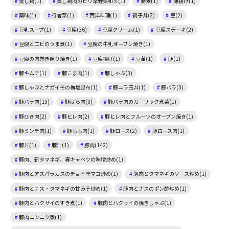
蒸し鶏(1)
蒸し鶏肉のピリ辛野菜和え(1)
蕎麦(1)
薄揚げ(1)
薬味(1)
行者菜(1)
西洋料理(1)
親子丼(2)
豆(2)
豆乳スープ(1)
豆腐(36)
豆腐クリーム(1)
豆腐ステーキ(2)
豆腐とエビのうま煮(1)
豆腐の牛乳オーブン焼き(1)
豆腐の肉巻き照り焼き(1)
豆腐揚げ(1)
豆苗(1)
豚(1)
豚キムチ(1)
豚こま肉(1)
豚しゃぶ(3)
豚しゃぶとナガイモの梅塩昆布(1)
豚ニラ玉丼(1)
豚バラ(3)
豚バラ肉(13)
豚ばら肉(3)
豚バラ肉のガーリック煮菜(1)
豚ひき肉(2)
豚ヒレ肉(2)
豚ヒレ肉とフルーツのオーブン焼き(1)
豚ミンチ肉(1)
豚もも肉(1)
豚ロース(2)
豚ロース肉(1)
豚丼(1)
豚汁(1)
豚肉(142)
豚肉、新タマネギ、春キャベツの味噌炒め(1)
豚肉とアスパラガスのチョイ辛マヨ炒め(1)
豚肉とタマネギのソース炒め(1)
豚肉とナス・タマネギの甘みそ炒め(1)
豚肉とナスのポン酢炒め(1)
豚肉とハクサイのすき煮(1)
豚肉とハクサイの焼きしゃぶ(1)
豚肉ニンニク煮(1)