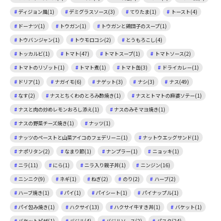
ディジョン風(1)
デミグラスソース(3)
てりたま(1)
トースト(4)
ドーナツ(1)
トウガン(1)
トウガンと鶏団子のスープ(1)
トウバンジャン(1)
トウモロコシ(2)
とうもろこし(4)
トッカルビ(1)
トマト(47)
トマトスープ(1)
トマトソース(2)
トマトのリゾット(1)
トマト煮(1)
トマト缶(3)
ドライカレー(1)
ドリア(1)
ナガイモ(6)
ナゲット(3)
ナシ(3)
ナス(49)
なす(2)
ナスとちくわのとろみ酢焼き(1)
ナスとトマトの麻婆ソテー(1)
ナスと肉の炒めレモンおろし添え(1)
ナスのみそマヨ焼き(1)
ナスの野菜チーズ焼き(1)
ナッツ(1)
ナッツのペーストと山菜アイコのフェデリーニ(1)
ナットウエッグサンド(1)
ナポリタン(2)
なまり節(1)
ナンプラー(1)
ニョッキ(1)
ニラ(11)
にら(1)
ニラ入り親子丼(1)
ニンジン(16)
ニンニク(9)
ネギ(1)
ねぎ(2)
のり(2)
ハーブ(2)
ハーブ焼き(1)
パイ(1)
パイシート(1)
パイナップル(1)
パイ包み焼き(1)
ハクサイ(13)
ハクサイ牛すき丼(1)
バケット(1)
バケットピザ(1)
バジル(4)
バジルソース(2)
パスタ(24)