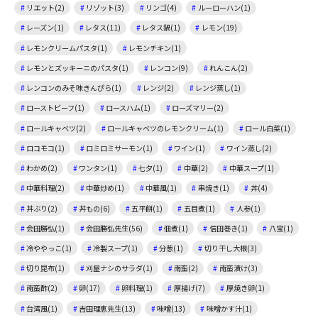
リエット(2)
リゾット(3)
リンゴ(4)
ルーローハン(1)
レーズン(1)
レタス(11)
レタス鍋(1)
レモン(19)
レモンクリームパスタ(1)
レモンチキン(1)
レモンとズッキーニのパスタ(1)
レンコン(9)
れんこん(2)
レンコンのみそ味きんぴら(1)
レンジ(2)
レンジ蒸し(1)
ローストビーフ(1)
ロースハム(1)
ローズマリー(2)
ロールキャベツ(2)
ロールキャベツのレモンクリーム(1)
ロール白菜(1)
ロコモコ(1)
ロミロミサーモン(1)
ワイン(1)
ワイン蒸し(2)
わかめ(2)
ワンタン(1)
七夕(1)
中華(2)
中華スープ(1)
中華料理(2)
中華炒め(1)
中華風(1)
串焼き(1)
丼(4)
丼ぶり(2)
丼もの(6)
五平餅(1)
五目煮(1)
人参(1)
会田勝弘(1)
会田勝弘先生(56)
佃煮(1)
信田巻き(1)
八宝(1)
冷ややっこ(1)
冷製スープ(1)
分葱(1)
切り干し大根(3)
切り昆布(1)
刈屋ナシのサラダ(1)
南蛮(2)
南蛮漬け(3)
南蛮酢(2)
卵(17)
卵料理(1)
厚揚げ(7)
厚焼き卵(1)
台湾風(1)
吉田理恵先生(13)
味噌(13)
味噌かす汁(1)