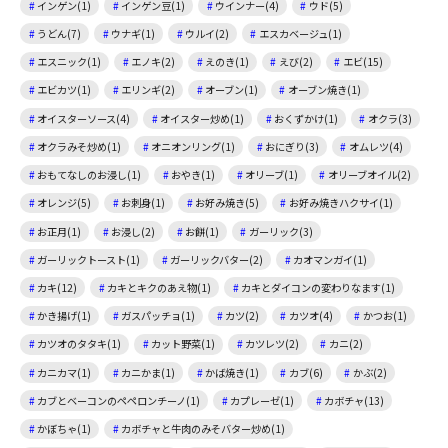
インゲン(1)
インゲン豆(1)
ウインナー(4)
ウド(5)
うどん(7)
ウナギ(1)
ウルイ(2)
エスカベージュ(1)
エスニック(1)
エノキ(2)
えのき(1)
えび(2)
エビ(15)
エビカツ(1)
エリンギ(2)
オーブン(1)
オーブン焼き(1)
オイスターソース(4)
オイスター炒め(1)
おくずかけ(1)
オクラ(3)
オクラみそ炒め(1)
オニオンリング(1)
おにぎり(3)
オムレツ(4)
おもてなしのお浸し(1)
おやき(1)
オリーブ(1)
オリーブオイル(2)
オレンジ(5)
お刺身(1)
お好み焼き(5)
お好み焼きハクサイ(1)
お正月(1)
お浸し(2)
お餅(1)
ガーリック(3)
ガーリックトースト(1)
ガーリックバター(2)
カオマンガイ(1)
カキ(12)
カキとキクのあえ物(1)
カキとダイコンの変わりなます(1)
かき揚げ(1)
ガスパッチョ(1)
カツ(2)
カツオ(4)
かつお(1)
カツオのタタキ(1)
カット野菜(1)
カツレツ(2)
カニ(2)
カニカマ(1)
カニかま(1)
かば焼き(1)
カブ(6)
かぶ(2)
カブとベーコンのペペロンチーノ(1)
カプレーゼ(1)
カボチャ(13)
かぼちゃ(1)
カボチャと牛肉のみそバター炒め(1)