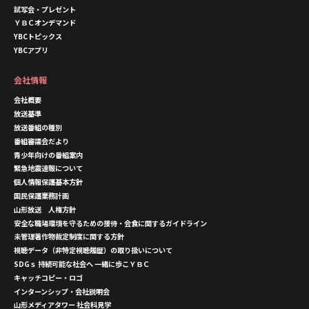
試写会・プレゼント
ＹＢＣオンデマンド
YBCトピックス
YBCアプリ
会社情報
会社概要
放送基準
放送番組の種別
番組審議会だより
青少年向けの番組案内
緊急地震速報について
個人情報保護基本方針
国民保護業務計画
山形放送 人権方針
安全な職場環境を守るための接待・会食に関するガイドライン
未管理著作物裁定制度に関する方針
視聴データ（非特定視聴履歴）の取り扱いについて
SDGｓ 持続可能な社会へ 一緒に歩こＹＢＣ
キャッチコピー・ロゴ
インターンシップ・会社説明会
山形メディアタワー 社会科見学