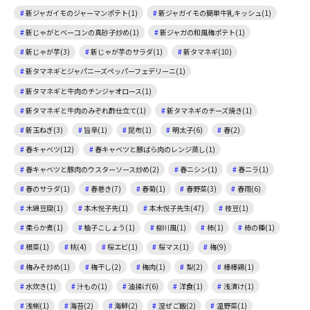
新ジャガイモのジャーマンポテト(1)
新ジャガイモの簡単牛乳キッシュ(1)
新じゃがとベーコンの真砂子炒め(1)
新ジャガの和風梅ポテト(1)
新じゃが芋(3)
新じゃが芋のサラダ(1)
新タマネギ(10)
新タマネギとジャパニーズペッパーフェデリーニ(1)
新タマネギと牛肉のチンジャオロース(1)
新タマネギと牛肉のみぞれ酢仕立て(1)
新タマネギのチーズ焼き(1)
新玉ねぎ(3)
旨辛(1)
昆布(1)
明太子(6)
春(2)
春キャベツ(12)
春キャベツと豚ばら肉のレンジ蒸し(1)
春キャベツと豚肉のウスターソース炒め(2)
春ニシン(1)
春ニラ(1)
春のサラダ(1)
春巻き(7)
春菊(1)
春野菜(3)
春雨(6)
木綿豆腐(1)
本木悦子先(1)
本木悦子先生(47)
枝豆(1)
柔らか煮(1)
柚子こしょう(1)
柳川風(1)
柿(1)
柿の種(1)
根菜(1)
桃(4)
桜エビ(1)
桜マス(1)
梅(9)
梅みそ炒め(1)
梅干し(2)
梅肉(1)
梨(2)
棒棒鶏(1)
水炊き(1)
汁もの(1)
油揚げ(6)
洋食(1)
浅漬け(1)
浅蜊(1)
海苔(2)
海鮮(2)
混ぜご飯(2)
温野菜(1)