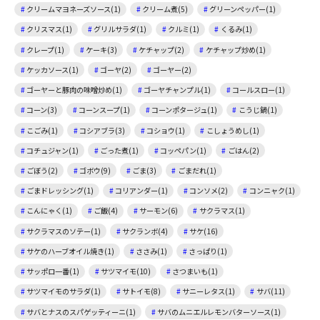
クリームマヨネーズソース(1)
クリーム煮(5)
グリーンペッパー(1)
クリスマス(1)
グリルサラダ(1)
クルミ(1)
くるみ(1)
クレープ(1)
ケーキ(3)
ケチャップ(2)
ケチャップ炒め(1)
ケッカソース(1)
ゴーヤ(2)
ゴーヤー(2)
ゴーヤーと豚肉の味噌炒め(1)
ゴーヤチャンプル(1)
コールスロー(1)
コーン(3)
コーンスープ(1)
コーンポタージュ(1)
こうじ鍋(1)
こごみ(1)
コシアブラ(3)
コショウ(1)
こしょうめし(1)
コチュジャン(1)
ごった煮(1)
コッペパン(1)
ごはん(2)
ごぼう(2)
ゴボウ(9)
ごま(3)
ごまだれ(1)
ごまドレッシング(1)
コリアンダー(1)
コンソメ(2)
コンニャク(1)
こんにゃく(1)
ご飯(4)
サーモン(6)
サクラマス(1)
サクラマスのソテー(1)
サクランボ(4)
サケ(16)
サケのハーブオイル焼き(1)
ささみ(1)
さっぱり(1)
サッポロ一番(1)
サツマイモ(10)
さつまいも(1)
サツマイモのサラダ(1)
サトイモ(8)
サニーレタス(1)
サバ(11)
サバとナスのスパゲッティーニ(1)
サバのムニエルレモンバターソース(1)