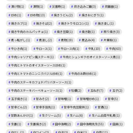
漬け物(1)
漬物(1)
災害時(1)
炊き込みご飯(3)
炊飯器(1)
炒め(1)
炒め物(13)
焼きうどん(2)
焼きおにぎり(1)
焼きカブ(1)
焼きそば(2)
焼きトウモロコシ(1)
焼き浸し(1)
焼き牛肉のカルパッチョ(1)
焼き豆腐(1)
焼き麩(1)
照り焼き(3)
煮っ転がし(1)
煮浸し(2)
煮物(19)
煮込み(4)
片栗粉(1)
牛ひき肉(1)
牛ロース(1)
牛ロース肉(1)
牛乳(10)
牛肉(63)
牛肉シャリアピン風ステーキ(1)
牛肉とシュンギクのオイスターソース煮(1)
牛肉とトマトのオイスターソース炒め(1)
牛肉とトマトのニンニクバジル炒め(1)
牛肉のお酢炒め(1)
牛肉のステーキカフェドパリバターソース(1)
牛肉のステーキバーベキューソース(1)
牡蠣(2)
玉ねぎ(7)
玉子(2)
玉子焼き(1)
甘みそ(2)
甘味噌(1)
甘味噌炒め(1)
甘辛(5)
甘辛どん(2)
甘辛手羽先(1)
甘辛牛肉豆腐丼(1)
甘酒(1)
甘酢あんかけ(1)
生クリーム(5)
生ハム(6)
生ハム白菜牛乳煮(1)
生姜(1)
生姜焼き(2)
田中浩明(2)
田中浩明先生(55)
田楽(1)
白だし(1)
白ワイン(2)
白子(3)
白米(1)
白菜(11)