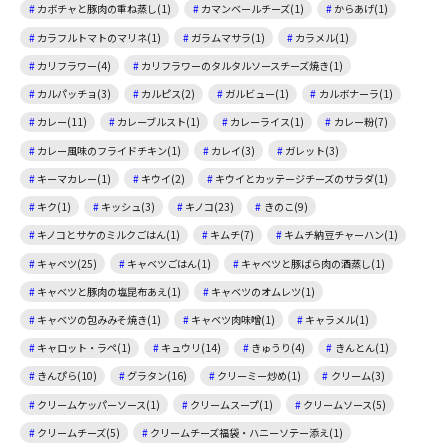
カボチャと豚肉の重ね蒸し(1)
カマンベールチーズ(1)
からあげ(1)
カラフルトマトのマリネ(1)
ガラムマサラ(1)
カラメル(1)
カリフラワー(4)
カリフラワーのタルタルソースチーズ焼き(1)
カルパッチョ(3)
カルピス(2)
ガルビュー(1)
カルボナーラ(1)
カレー(11)
カレーブルスト(1)
カレーライス(1)
カレー粉(7)
カレー風味のフライドチキン(1)
カレイ(3)
ガレット(3)
キーマカレー(1)
キウイ(2)
キウイとカッテージチーズのサラダ(1)
キク(1)
キッシュ(3)
キノコ(23)
きのこ(9)
キノコとサケのミルクごはん(1)
キムチ(7)
キムチ納豆チャーハン(1)
キャベツ(25)
キャベツごはん(1)
キャベツと豚ばら肉の酒蒸し(1)
キャベツと豚肉の塩昆布あえ(1)
キャベツのオムレツ(1)
キャベツの包みみそ焼き(1)
キャベツ肉味噌(1)
キャラメル(1)
キャロット・ラペ(1)
キュウリ(14)
きゅうり(4)
きんとん(1)
きんぴら(10)
グラタン(16)
クリーミー炒め(1)
クリーム(3)
クリームケッパーソース(1)
クリームスープ(1)
クリームソース(5)
クリームチーズ(5)
クリームチーズ福袋・ハニーソテー添え(1)