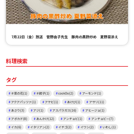
ＹＢＣオンデマンド
やまがた情熱市場
7月22日（金）放送 菅野由子先生 豚肉の黒酢炒め 夏野菜添え
料理検索
タグ
＃菜の花(1)
＃餃子(1)
cookDo(2)
アーモンド(1)
アクアパッツァ(1)
アケビ(1)
あけび(1)
アサリ(11)
あさり(3)
アジ(1)
アスパラガス(16)
アヒージョ(1)
アボカド(8)
あんかけ(12)
アンチョビ(1)
アンチョビー(7)
イカ(6)
イタリアン(2)
イチゴ(2)
イワシ(2)
いわし(1)