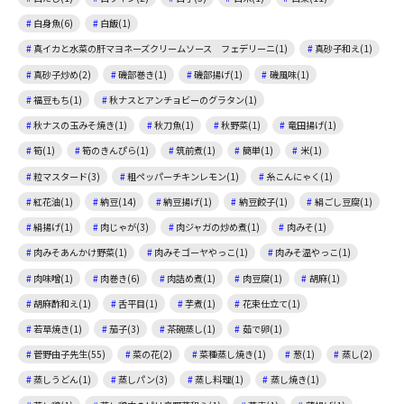
白身魚(6)
白飯(1)
真イカと水菜の肝マヨネーズクリームソース フェデリーニ(1)
真砂子和え(1)
真砂子炒め(2)
磯部巻き(1)
磯部揚げ(1)
磯風味(1)
福豆もち(1)
秋ナスとアンチョビーのグラタン(1)
秋ナスの玉みそ焼き(1)
秋刀魚(1)
秋野菜(1)
竜田揚げ(1)
筍(1)
筍のきんぴら(1)
筑前煮(1)
簡単(1)
米(1)
粒マスタード(3)
粗ペッパーチキンレモン(1)
糸こんにゃく(1)
紅花油(1)
納豆(14)
納豆揚げ(1)
納豆餃子(1)
絹ごし豆腐(1)
絹揚げ(1)
肉じゃが(3)
肉ジャガの炒め煮(1)
肉みそ(1)
肉みそあんかけ野菜(1)
肉みそゴーヤやっこ(1)
肉みそ温やっこ(1)
肉味噌(1)
肉巻き(6)
肉詰め煮(1)
肉豆腐(1)
胡麻(1)
胡麻酢和え(1)
舌平目(1)
芋煮(1)
花束仕立て(1)
若草焼き(1)
茄子(3)
茶碗蒸し(1)
茹で卵(1)
菅野由子先生(55)
菜の花(2)
菜種蒸し焼き(1)
葱(1)
蒸し(2)
蒸しうどん(1)
蒸しパン(3)
蒸し料理(1)
蒸し焼き(1)