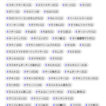
スモークサーモン(1)
スライスチーズ(1)
セージ(1)
セリ(3)
ゼリー(1)
セルリー(4)
セロリ(12)
セロリとベーコンのきんぴら(1)
せんべい(1)
ソースシャスール(1)
ソーセージ(6)
ぞうすい(1)
そうめん(5)
そうめんリメイク(1)
ソテー(22)
そば(3)
そぼろ(1)
そら豆(1)
ダージーパイ(1)
ターメリック(1)
ダイコン(17)
タイ風(1)
タイ風春雨サラダ(1)
タケノコ(4)
タケノコのクリームパスタ(1)
タコ(4)
たこ(2)
タコとトマトのガーリックソテー(1)
だし(3)
たたき(2)
ダッカルビ(1)
タマネギ(27)
タラ(13)
タラのチェダーチーズ焼き(1)
タルタル(1)
タルタルソース(4)
タルト(1)
チーズ(36)
チーズ焼き(1)
チェダーチーズ(2)
チキン(5)
チキンカピタ(1)
チキンソテー(1)
チキンフリカッセ(1)
ちくわ(5)
チャーハン(4)
ちゃんちゃん焼き(1)
ちゃんちゃん蒸し(1)
チョコレートケーキ(1)
ちらし寿司(1)
チリコンカン(1)
チリソース(1)
チンゲンサイ(2)
チンジャオロース(1)
つくね(3)
つけ麺(1)
ツナ(2)
ツナ缶(1)