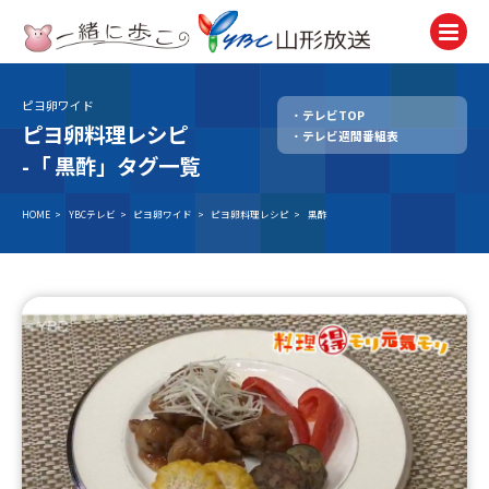
ピヨ卵ワイド
テレビTOP
テレビ
ピヨ卵料理レシピ
テレビ週間番組表
TV
-「
黒酢」タグ一覧
ラジオ
Radio
HOME
>
YBCテレビ
>
ピヨ卵ワイド
>
ピヨ卵料理レシピ
>
黒酢
ニュース
News
アナウンサー
Announcer
イベント
Event
試写会・プレゼント
Present