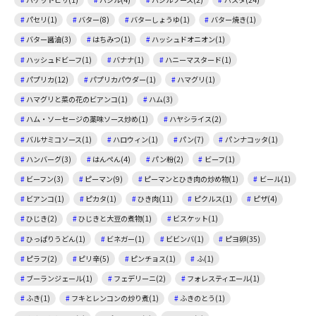
パセリ(1)
バター(8)
バターしょうゆ(1)
バター焼き(1)
バター醤油(3)
はちみつ(1)
ハッシュドオニオン(1)
ハッシュドビーフ(1)
バナナ(1)
ハニーマスタード(1)
パプリカ(12)
パプリカパウダー(1)
ハマグリ(1)
ハマグリと菜の花のビアンコ(1)
ハム(3)
ハム・ソーセージの薬味ソース炒め(1)
ハヤシライス(2)
バルサミコソース(1)
ハロウィン(1)
パン(7)
パンナコッタ(1)
ハンバーグ(3)
はんぺん(4)
パン粉(2)
ビーフ(1)
ビーフン(3)
ピーマン(9)
ピーマンとひき肉の炒め物(1)
ビール(1)
ビアンコ(1)
ピカタ(1)
ひき肉(11)
ピクルス(1)
ピザ(4)
ひじき(2)
ひじきと大豆の煮物(1)
ビスケット(1)
ひっぱりうどん(1)
ビネガー(1)
ビビンバ(1)
ピヨ卵(35)
ピラフ(2)
ピリ辛(5)
ピンチョス(1)
ふ(1)
ブーランジェール(1)
フェデリーニ(2)
フォレスティエール(1)
ふき(1)
フキとレンコンの炒り煮(1)
ふきのとう(1)