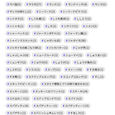
サバ缶(3)
サラダ(27)
サンド(1)
サンドイッチ(4)
サンマ(5)
サンマの卵とじ(2)
シーフード(2)
シーフードピラフ(1)
シイタケ(2)
しぐれ煮(1)
しぐれ煮丼(1)
ししとう(2)
シシャモ(1)
シソ(1)
しそ(2)
シチリア(1)
シメジ(3)
シャーベット(1)
ジャーマンポテト(1)
ジャーマン風(1)
シャインマスカット(1)
じゃがいも(8)
ジャガイモ(38)
ジャガイモの巣ごもり卵(1)
ジャガバター(1)
じゃが芋(1)
しゃぶしゃぶ(6)
シュークルート(1)
シューマイ(1)
しゅうまい(2)
シュンギク(2)
ショウガ(3)
しょうが(1)
しょうが焼き(1)
しらす(1)
シラス(1)
スープ(11)
スイーツ(6)
すき焼き(1)
すき煮(1)
スクランブルエッグ(2)
スコップコロッケ(1)
すし(1)
スタッフドピーマン(1)
スタミナ野菜とブリの照り焼きのせ(1)
ズッキーニ(22)
ズッキーニのフリット(1)
ステーキ(14)
ストロガノフ(1)
スナップエンドウ(1)
スパイス(2)
スパゲッティ(4)
スパゲッティー(1)
スパゲッティーニ(3)
スパゲティ(1)
スパニッシュオムレツ(1)
すまし汁(1)