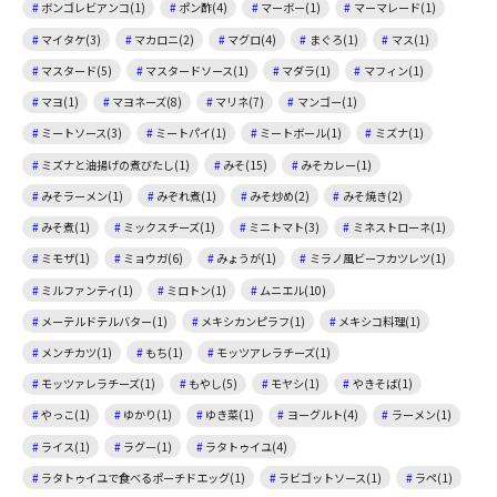
ボンゴレビアンコ(1)
ポン酢(4)
マーボー(1)
マーマレード(1)
マイタケ(3)
マカロニ(2)
マグロ(4)
まぐろ(1)
マス(1)
マスタード(5)
マスタードソース(1)
マダラ(1)
マフィン(1)
マヨ(1)
マヨネーズ(8)
マリネ(7)
マンゴー(1)
ミートソース(3)
ミートパイ(1)
ミートボール(1)
ミズナ(1)
ミズナと油揚げの煮びたし(1)
みそ(15)
みそカレー(1)
みそラーメン(1)
みぞれ煮(1)
みそ炒め(2)
みそ焼き(2)
みそ煮(1)
ミックスチーズ(1)
ミニトマト(3)
ミネストローネ(1)
ミモザ(1)
ミョウガ(6)
みょうが(1)
ミラノ風ビーフカツレツ(1)
ミルファンティ(1)
ミロトン(1)
ムニエル(10)
メーテルドテルバター(1)
メキシカンピラフ(1)
メキシコ料理(1)
メンチカツ(1)
もち(1)
モッツアレラチーズ(1)
モッツァレラチーズ(1)
もやし(5)
モヤシ(1)
やきそば(1)
やっこ(1)
ゆかり(1)
ゆき菜(1)
ヨーグルト(4)
ラーメン(1)
ライス(1)
ラグー(1)
ラタトゥイユ(4)
ラタトゥイユで食べるポーチドエッグ(1)
ラビゴットソース(1)
ラペ(1)