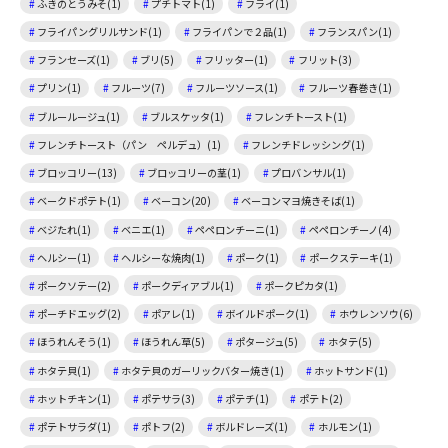
ふきのとうみそ(1)
プチトマト(1)
フライ(1)
フライパングリルサンド(1)
フライパンで２品(1)
フランスパン(1)
フランセーズ(1)
ブリ(5)
フリッター(1)
フリット(3)
プリン(1)
フルーツ(7)
フルーツソース(1)
フルーツ春巻き(1)
ブルールージュ(1)
ブルスケッタ(1)
フレンチトースト(1)
フレンチトースト（パン ペルデュ）(1)
フレンチドレッシング(1)
ブロッコリー(13)
ブロッコリーの茎(1)
プロバンサル(1)
ベークドポテト(1)
ベーコン(20)
ベーコンマヨ焼きそば(1)
ベジたれ(1)
ベニエ(1)
ペペロンチーニ(1)
ペペロンチーノ(4)
ヘルシー(1)
ヘルシーな焼肉(1)
ポーク(1)
ポークステーキ(1)
ポークソテー(2)
ポークディアブル(1)
ポークピカタ(1)
ポーチドエッグ(2)
ポアレ(1)
ボイルドポーク(1)
ホウレンソウ(6)
ほうれんそう(1)
ほうれん草(5)
ポタージュ(5)
ホタテ(5)
ホタテ貝(1)
ホタテ貝のガーリックバター焼き(1)
ホットサンド(1)
ホットチキン(1)
ポテサラ(3)
ポテチ(1)
ポテト(2)
ポテトサラダ(1)
ポトフ(2)
ボルドレーズ(1)
ホルモン(1)