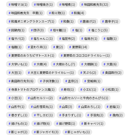
味噌マヨ(1)
味噌焼き(1)
味噌煮(1)
味田和教先生(32)
味田和教先生 卒業(1)
和え物(1)
和風(4)
和風オニオングラタンスープ(1)
和食(1)
唐揚げ(2)
唐辛子(1)
回鍋肉(1)
団子(3)
坦々麺(1)
塩(1)
塩こうじ(5)
塩サバ(2)
塩ちゃんこ(1)
塩昆布(2)
塩焼き(1)
塩麴(1)
塩麹(1)
変わり丼(1)
夏(2)
夏野菜(14)
夏野菜のおうちピザトースト(1)
夏野菜のゴロゴロドライカレー(1)
大学いも(1)
大根(4)
大根おろし(7)
大根餅(1)
大葉(6)
大豆(1)
大豆と夏野菜のドライカレー(1)
天ぷら(2)
奥田政行(2)
奥田政行先生(6)
子供洋食(1)
孟宗(2)
宮城県(1)
寺泉トマトのプロヴァンス風(1)
寿司(1)
小エビ(1)
小松菜(1)
小豆(1)
山形セルリー(2)
山形セルリーと牛肉のきんぴら(1)
山形牛(1)
山形雪若丸(1)
山菜(3)
山菜おろし(1)
岩塩(1)
巻きずし(1)
干しエビ(1)
手まりずし(1)
手羽先(2)
挽肉(2)
揚げもの(1)
揚げ物(6)
揚げ野菜(1)
新キャベツ(1)
新じゃが(2)
新ジャガイモ(3)
新じゃがいも(1)