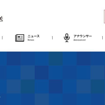
ラジオ
Radio
アナウンサー
ニュース
アナウンサー
News
Announcer
Announcer
試写会・プレゼ
Present
やまがた情熱市場
ん