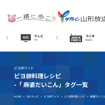
テレビ
TV
ニュース
テレビ
ラジオ
TV
Radio
News
イベント
Event
ピヨ卵ワイド
ＹＢＣオンデマンド
ピヨ卵料理レシピ
-「
麻婆だいこん」タグ一覧
HOME
>
YBCテレビ
>
ピヨ卵ワイド
>
ピヨ卵料理レシピ
>
麻婆だいこ