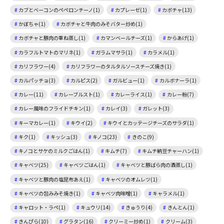
カブとベーコンのペペロンチーノ(1)
カプレーゼ(1)
カボチャ(13)
かぼちゃ(1)
カボチャと牛肉のみそバター炒め(1)
カボチャと豚肉の重ね蒸し(1)
カマンベールチーズ(1)
からあげ(1)
カラフルトマトのマリネ(1)
ガラムマサラ(1)
カラメル(1)
カリフラワー(4)
カリフラワーのタルタルソースチーズ焼き(1)
カルパッチョ(3)
カルピス(2)
ガルビュー(1)
カルボナーラ(1)
カレー(11)
カレーブルスト(1)
カレーライス(1)
カレー粉(7)
カレー風味のフライドチキン(1)
カレイ(3)
ガレット(3)
キーマカレー(1)
キウイ(2)
キウイとカッテージチーズのサラダ(1)
キク(1)
キッシュ(3)
キノコ(23)
きのこ(9)
キノコとサケのミルクごはん(1)
キムチ(7)
キムチ納豆チャーハン(1)
キャベツ(25)
キャベツごはん(1)
キャベツと豚ばら肉の酒蒸し(1)
キャベツと豚肉の塩昆布あえ(1)
キャベツのオムレツ(1)
キャベツの包みみそ焼き(1)
キャベツ肉味噌(1)
キャラメル(1)
キャロット・ラペ(1)
キュウリ(14)
きゅうり(4)
きんとん(1)
きんぴら(10)
グラタン(16)
クリーミー炒め(1)
クリーム(3)