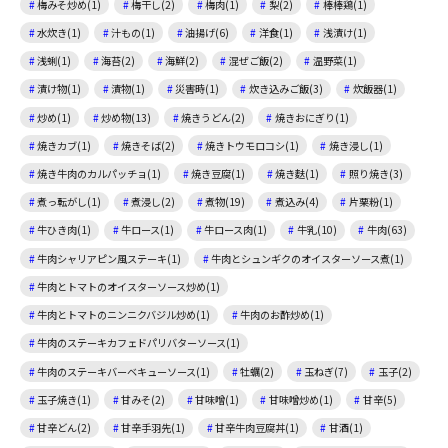
梅みそ炒め(1)
梅干し(2)
梅肉(1)
梨(2)
棒棒鶏(1)
水炊き(1)
汁もの(1)
油揚げ(6)
洋食(1)
浅漬け(1)
浅蜊(1)
海苔(2)
海鮮(2)
混ぜご飯(2)
温野菜(1)
漬け物(1)
漬物(1)
災害時(1)
炊き込みご飯(3)
炊飯器(1)
炒め(1)
炒め物(13)
焼きうどん(2)
焼きおにぎり(1)
焼きカブ(1)
焼きそば(2)
焼きトウモロコシ(1)
焼き浸し(1)
焼き牛肉のカルパッチョ(1)
焼き豆腐(1)
焼き麩(1)
照り焼き(3)
煮っ転がし(1)
煮浸し(2)
煮物(19)
煮込み(4)
片栗粉(1)
牛ひき肉(1)
牛ロース(1)
牛ロース肉(1)
牛乳(10)
牛肉(63)
牛肉シャリアピン風ステーキ(1)
牛肉とシュンギクのオイスターソース煮(1)
牛肉とトマトのオイスターソース炒め(1)
牛肉とトマトのニンニクバジル炒め(1)
牛肉のお酢炒め(1)
牛肉のステーキカフェドパリバターソース(1)
牛肉のステーキバーベキューソース(1)
牡蠣(2)
玉ねぎ(7)
玉子(2)
玉子焼き(1)
甘みそ(2)
甘味噌(1)
甘味噌炒め(1)
甘辛(5)
甘辛どん(2)
甘辛手羽先(1)
甘辛牛肉豆腐丼(1)
甘酒(1)