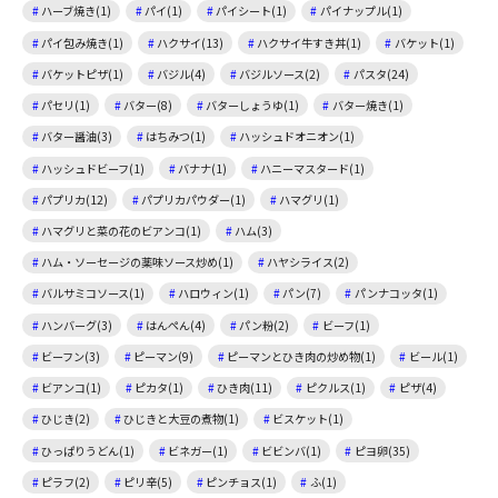
ハーブ焼き(1)
パイ(1)
パイシート(1)
パイナップル(1)
パイ包み焼き(1)
ハクサイ(13)
ハクサイ牛すき丼(1)
バケット(1)
バケットピザ(1)
バジル(4)
バジルソース(2)
パスタ(24)
パセリ(1)
バター(8)
バターしょうゆ(1)
バター焼き(1)
バター醤油(3)
はちみつ(1)
ハッシュドオニオン(1)
ハッシュドビーフ(1)
バナナ(1)
ハニーマスタード(1)
パプリカ(12)
パプリカパウダー(1)
ハマグリ(1)
ハマグリと菜の花のビアンコ(1)
ハム(3)
ハム・ソーセージの薬味ソース炒め(1)
ハヤシライス(2)
バルサミコソース(1)
ハロウィン(1)
パン(7)
パンナコッタ(1)
ハンバーグ(3)
はんぺん(4)
パン粉(2)
ビーフ(1)
ビーフン(3)
ピーマン(9)
ピーマンとひき肉の炒め物(1)
ビール(1)
ビアンコ(1)
ピカタ(1)
ひき肉(11)
ピクルス(1)
ピザ(4)
ひじき(2)
ひじきと大豆の煮物(1)
ビスケット(1)
ひっぱりうどん(1)
ビネガー(1)
ビビンバ(1)
ピヨ卵(35)
ピラフ(2)
ピリ辛(5)
ピンチョス(1)
ふ(1)