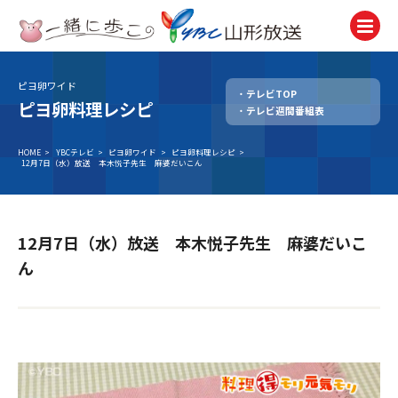
ピヨ卵ワイド
テレビTOP
テレビ
ピヨ卵料理レシピ
テレビ週間番組表
TV
ラジオ
HOME
>
YBCテレビ
>
ピヨ卵ワイド
>
ピヨ卵料理レシピ
>
12月7日（水）放送 本木悦子先生 麻婆だいこん
Radio
ニュース
News
12月7日（水）放送 本木悦子先生 麻婆だいこ
アナウンサー
ん
Announcer
イベント
Event
試写会・プレゼント
Present