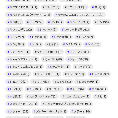
サツマイモのサラダ(1)
サトイモ(8)
サニーレタス(1)
サバ(11)
サバとナスのスパゲッティーニ(1)
サバのムニエルレモンバターソース(1)
サバ缶(3)
サラダ(27)
サンド(1)
サンドイッチ(4)
サンマ(5)
サンマの卵とじ(2)
シーフード(2)
シーフードピラフ(1)
シイタケ(2)
しぐれ煮(1)
しぐれ煮丼(1)
ししとう(2)
シシャモ(1)
シソ(1)
しそ(2)
シチリア(1)
シメジ(3)
シャーベット(1)
ジャーマンポテト(1)
ジャーマン風(1)
シャインマスカット(1)
じゃがいも(8)
ジャガイモ(38)
ジャガイモの巣ごもり卵(1)
ジャガバター(1)
じゃが芋(1)
しゃぶしゃぶ(6)
シュークルート(1)
シューマイ(1)
しゅうまい(2)
シュンギク(2)
ショウガ(3)
しょうが(1)
しょうが焼き(1)
しらす(1)
シラス(1)
スープ(11)
スイーツ(6)
すき焼き(1)
すき煮(1)
スクランブルエッグ(2)
スコップコロッケ(1)
すし(1)
スタッフドピーマン(1)
スタミナ野菜とブリの照り焼きのせ(1)
ズッキーニ(22)
ズッキーニのフリット(1)
ステーキ(14)