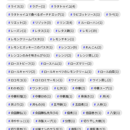
ライス(1)
ラグー(1)
ラタトゥイユ(4)
ラタトゥイユで食べるポーチドエッグ(1)
ラビゴットソース(1)
ラペ(1)
リエット(2)
リゾット(3)
リンゴ(4)
ルーローハン(1)
レーズン(1)
レタス(11)
レタス鍋(1)
レモン(19)
レモンクリームパスタ(1)
レモンチキン(1)
レモンとズッキーニのパスタ(1)
レンコン(9)
れんこん(2)
レンコンのみそ味きんぴら(1)
レンジ(2)
レンジ蒸し(1)
ローストビーフ(1)
ロースハム(1)
ローズマリー(2)
ロールキャベツ(2)
ロールキャベツのレモンクリーム(1)
ロール白菜(1)
ロコモコ(1)
ロミロミサーモン(1)
ワイン(1)
ワイン蒸し(2)
わかめ(2)
ワンタン(1)
七夕(1)
中華(2)
中華スープ(1)
中華料理(2)
中華炒め(1)
中華風(1)
串焼き(1)
丼(4)
丼ぶり(2)
丼もの(6)
五平餅(1)
五目煮(1)
人参(1)
会田勝弘(1)
会田勝弘先生(56)
佃煮(1)
信田巻き(1)
八宝(1)
冷ややっこ(1)
冷製スープ(1)
分葱(1)
切り干し大根(3)
切り昆布(1)
刈屋ナシのサラダ(1)
南蛮(2)
南蛮漬け(3)