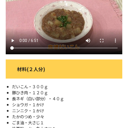
ＹＢＣオンデマンド
やまがた情熱市場
材料(２人分)
だいこん・３００ｇ
豚ひき肉・１２０ｇ
長ネギ（白い部分）・４０ｇ
ショウガ・１かけ
ニンニク・１かけ
たかのつめ・少々
ごま油・大さじ１