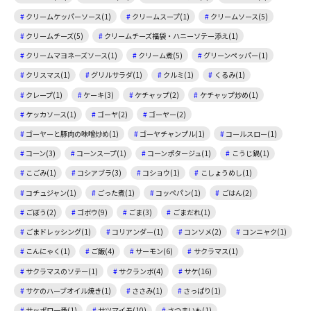
クリームケッパーソース(1)
クリームスープ(1)
クリームソース(5)
クリームチーズ(5)
クリームチーズ福袋・ハニーソテー添え(1)
クリームマヨネーズソース(1)
クリーム煮(5)
グリーンペッパー(1)
クリスマス(1)
グリルサラダ(1)
クルミ(1)
くるみ(1)
クレープ(1)
ケーキ(3)
ケチャップ(2)
ケチャップ炒め(1)
ケッカソース(1)
ゴーヤ(2)
ゴーヤー(2)
ゴーヤーと豚肉の味噌炒め(1)
ゴーヤチャンプル(1)
コールスロー(1)
コーン(3)
コーンスープ(1)
コーンポタージュ(1)
こうじ鍋(1)
こごみ(1)
コシアブラ(3)
コショウ(1)
こしょうめし(1)
コチュジャン(1)
ごった煮(1)
コッペパン(1)
ごはん(2)
ごぼう(2)
ゴボウ(9)
ごま(3)
ごまだれ(1)
ごまドレッシング(1)
コリアンダー(1)
コンソメ(2)
コンニャク(1)
こんにゃく(1)
ご飯(4)
サーモン(6)
サクラマス(1)
サクラマスのソテー(1)
サクランボ(4)
サケ(16)
サケのハーブオイル焼き(1)
ささみ(1)
さっぱり(1)
サッポロ一番(1)
サツマイモ(10)
さつまいも(1)