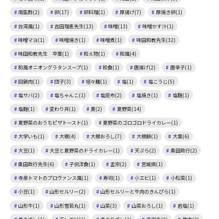
南蛮酢(2)
卵(17)
卵料理(1)
厚揚げ(7)
厚焼き卵(1)
台湾風(1)
吉田理恵先生(13)
味噌(13)
味噌かす汁(1)
味噌マヨ(1)
味噌焼き(1)
味噌煮(1)
味田和教先生(32)
味田和教先生 卒業(1)
和え物(1)
和風(4)
和風オニオングラタンスープ(1)
和食(1)
唐揚げ(2)
唐辛子(1)
回鍋肉(1)
団子(3)
坦々麺(1)
塩(1)
塩こうじ(5)
塩サバ(2)
塩ちゃんこ(1)
塩昆布(2)
塩焼き(1)
塩麴(1)
塩麹(1)
変わり丼(1)
夏(2)
夏野菜(14)
夏野菜のおうちピザトースト(1)
夏野菜のゴロゴロドライカレー(1)
大学いも(1)
大根(4)
大根おろし(7)
大根餅(1)
大葉(6)
大豆(1)
大豆と夏野菜のドライカレー(1)
天ぷら(2)
奥田政行(2)
奥田政行先生(6)
子供洋食(1)
孟宗(2)
宮城県(1)
寺泉トマトのプロヴァンス風(1)
寿司(1)
小エビ(1)
小松菜(1)
小豆(1)
山形セルリー(2)
山形セルリーと牛肉のきんぴら(1)
山形牛(1)
山形雪若丸(1)
山菜(3)
山菜おろし(1)
岩塩(1)