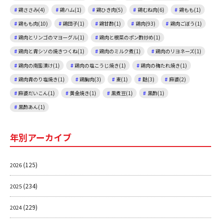
鶏ささみ(4)
鶏ハム(1)
鶏ひき肉(5)
鶏むね肉(6)
鶏もも(1)
鶏もも肉(10)
鶏団子(1)
鶏甘酢(1)
鶏肉(93)
鶏肉ごぼう(1)
鶏肉とリンゴのマヨーグル(1)
鶏肉と根菜のポン酢炒め(1)
鶏肉と青シソの焼きつくね(1)
鶏肉のミルク煮(1)
鶏肉のリヨネーズ(1)
鶏肉の南蛮漬け(1)
鶏肉の塩こうじ焼き(1)
鶏肉の梅たれ焼き(1)
鶏肉青のり塩焼き(1)
鶏胸肉(3)
麦(1)
麩(3)
麻婆(2)
麻婆だいこん(1)
黄金焼き(1)
黒煮豆(1)
黒酢(1)
黒酢あん(1)
年別アーカイブ
(125)
2026
(234)
2025
(229)
2024