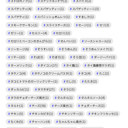
ストロガノフ(1)
スナップエンドウ(1)
スパイス(2)
スパゲッティ(4)
スパゲッティー(1)
スパゲッティーニ(3)
スパゲティ(1)
スパニッシュオムレツ(1)
すまし汁(1)
スモークサーモン(1)
スライスチーズ(1)
セージ(1)
セリ(3)
ゼリー(1)
セルリー(4)
セロリ(12)
セロリとベーコンのきんぴら(1)
せんべい(1)
ソースシャスール(1)
ソーセージ(6)
ぞうすい(1)
そうめん(5)
そうめんリメイク(1)
ソテー(22)
そば(3)
そぼろ(1)
そら豆(1)
ダージーパイ(1)
ターメリック(1)
ダイコン(17)
タイ風(1)
タイ風春雨サラダ(1)
タケノコ(4)
タケノコのクリームパスタ(1)
タコ(4)
たこ(2)
タコとトマトのガーリックソテー(1)
だし(3)
たたき(2)
ダッカルビ(1)
タマネギ(27)
タラ(13)
タラのチェダーチーズ焼き(1)
タルタル(1)
タルタルソース(4)
タルト(1)
チーズ(36)
チーズ焼き(1)
チェダーチーズ(2)
チキン(5)
チキンカピタ(1)
チキンソテー(1)
チキンフリカッセ(1)
ちくわ(5)
チャーハン(4)
ちゃんちゃん焼き(1)