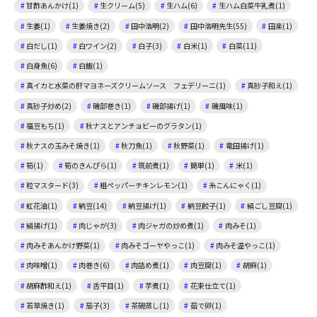
甘酢あんかけ(1)
生クリーム(5)
生ハム(6)
生ハム白菜牛乳煮(1)
生姜(1)
生姜焼き(2)
田中浩明(2)
田中浩明先生(55)
田楽(1)
白だし(1)
白ワイン(2)
白子(3)
白米(1)
白菜(11)
白身魚(6)
白飯(1)
真イカと水菜の肝マヨネーズクリームソース フェデリーニ(1)
真砂子和え(1)
真砂子炒め(2)
磯部巻き(1)
磯部揚げ(1)
磯風味(1)
福豆もち(1)
秋ナスとアンチョビーのグラタン(1)
秋ナスの玉みそ焼き(1)
秋刀魚(1)
秋野菜(1)
竜田揚げ(1)
筍(1)
筍のきんぴら(1)
筑前煮(1)
簡単(1)
米(1)
粒マスタード(3)
粗ペッパーチキンレモン(1)
糸こんにゃく(1)
紅花油(1)
納豆(14)
納豆揚げ(1)
納豆餃子(1)
絹ごし豆腐(1)
絹揚げ(1)
肉じゃが(3)
肉ジャガの炒め煮(1)
肉みそ(1)
肉みそあんかけ野菜(1)
肉みそゴーヤやっこ(1)
肉みそ温やっこ(1)
肉味噌(1)
肉巻き(6)
肉詰め煮(1)
肉豆腐(1)
胡麻(1)
胡麻酢和え(1)
舌平目(1)
芋煮(1)
花束仕立て(1)
若草焼き(1)
茄子(3)
茶碗蒸し(1)
茹で卵(1)