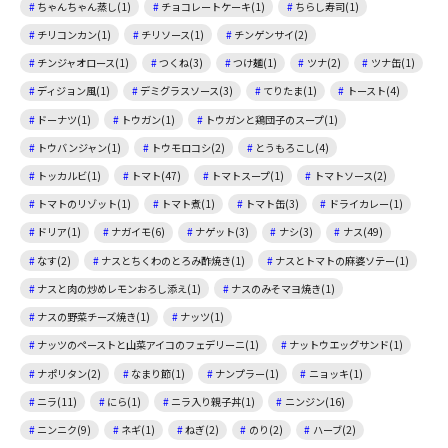
ちゃんちゃん蒸し(1)
チョコレートケーキ(1)
ちらし寿司(1)
チリコンカン(1)
チリソース(1)
チンゲンサイ(2)
チンジャオロース(1)
つくね(3)
つけ麺(1)
ツナ(2)
ツナ缶(1)
ディジョン風(1)
デミグラスソース(3)
てりたま(1)
トースト(4)
ドーナツ(1)
トウガン(1)
トウガンと鶏団子のスープ(1)
トウバンジャン(1)
トウモロコシ(2)
とうもろこし(4)
トッカルビ(1)
トマト(47)
トマトスープ(1)
トマトソース(2)
トマトのリゾット(1)
トマト煮(1)
トマト缶(3)
ドライカレー(1)
ドリア(1)
ナガイモ(6)
ナゲット(3)
ナシ(3)
ナス(49)
なす(2)
ナスとちくわのとろみ酢焼き(1)
ナスとトマトの麻婆ソテー(1)
ナスと肉の炒めレモンおろし添え(1)
ナスのみそマヨ焼き(1)
ナスの野菜チーズ焼き(1)
ナッツ(1)
ナッツのペーストと山菜アイコのフェデリーニ(1)
ナットウエッグサンド(1)
ナポリタン(2)
なまり節(1)
ナンプラー(1)
ニョッキ(1)
ニラ(11)
にら(1)
ニラ入り親子丼(1)
ニンジン(16)
ニンニク(9)
ネギ(1)
ねぎ(2)
のり(2)
ハーブ(2)