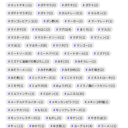
ホットチキン(1)
ポテサラ(3)
ポテチ(1)
ポテト(2)
ポテトサラダ(1)
ポトフ(2)
ボルドレーズ(1)
ホルモン(1)
ボンゴレビアンコ(1)
ポン酢(4)
マーボー(1)
マーマレード(1)
マイタケ(3)
マカロニ(2)
マグロ(4)
まぐろ(1)
マス(1)
マスタード(5)
マスタードソース(1)
マダラ(1)
マフィン(1)
マヨ(1)
マヨネーズ(8)
マリネ(7)
マンゴー(1)
ミートソース(3)
ミートパイ(1)
ミートボール(1)
ミズナ(1)
ミズナと油揚げの煮びたし(1)
みそ(15)
みそカレー(1)
みそラーメン(1)
みぞれ煮(1)
みそ炒め(2)
みそ焼き(2)
みそ煮(1)
ミックスチーズ(1)
ミニトマト(3)
ミネストローネ(1)
ミモザ(1)
ミョウガ(6)
みょうが(1)
ミラノ風ビーフカツレツ(1)
ミルファンティ(1)
ミロトン(1)
ムニエル(10)
メーテルドテルバター(1)
メキシカンピラフ(1)
メキシコ料理(1)
メンチカツ(1)
もち(1)
モッツアレラチーズ(1)
モッツァレラチーズ(1)
もやし(5)
モヤシ(1)
やきそば(1)
やっこ(1)
ゆかり(1)
ゆき菜(1)
ヨーグルト(4)
ラーメン(1)