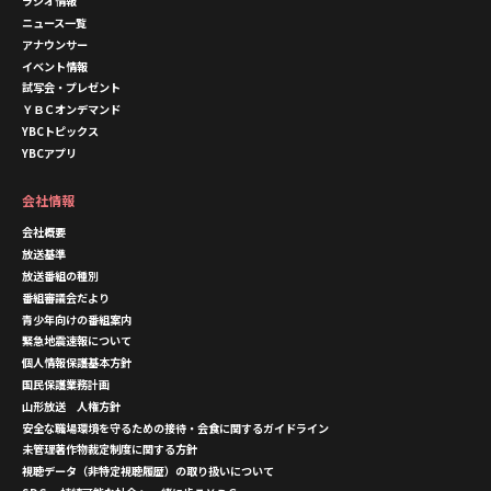
ラジオ情報
ニュース一覧
アナウンサー
イベント情報
試写会・プレゼント
ＹＢＣオンデマンド
YBCトピックス
YBCアプリ
会社情報
会社概要
放送基準
放送番組の種別
番組審議会だより
青少年向けの番組案内
緊急地震速報について
個人情報保護基本方針
国民保護業務計画
山形放送 人権方針
安全な職場環境を守るための接待・会食に関するガイドライン
未管理著作物裁定制度に関する方針
視聴データ（非特定視聴履歴）の取り扱いについて