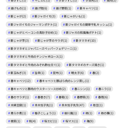
巻きずし(1)
干しエビ(1)
手まりずし(1)
手羽先(2)
挽肉(2)
揚げもの(1)
揚げ物(6)
揚げ野菜(1)
新キャベツ(1)
新じゃが(2)
新ジャガイモ(3)
新じゃがいも(1)
新ジャガイモのジャーマンポテト(1)
新ジャガイモの簡単牛乳キッシュ(1)
新じゃがとベーコンの真砂子炒め(1)
新ジャガの和風梅ポテト(1)
新じゃが芋(3)
新じゃが芋のサラダ(1)
新タマネギ(10)
新タマネギとジャパニーズペッパーフェデリーニ(1)
新タマネギと牛肉のチンジャオロース(1)
新タマネギと牛肉のみぞれ酢仕立て(1)
新タマネギのチーズ焼き(1)
新玉ねぎ(3)
旨辛(1)
昆布(1)
明太子(6)
春(2)
春キャベツ(12)
春キャベツと豚ばら肉のレンジ蒸し(1)
春キャベツと豚肉のウスターソース炒め(2)
春ニシン(1)
春ニラ(1)
春のサラダ(1)
春巻き(7)
春菊(1)
春野菜(3)
春雨(6)
木綿豆腐(1)
本木悦子先(1)
本木悦子先生(47)
枝豆(1)
柔らか煮(1)
柚子こしょう(1)
柳川風(1)
柿(1)
柿の種(1)
根菜(1)
桃(4)
桜エビ(1)
桜マス(1)
梅(9)