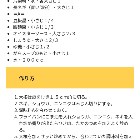
片栗粉・水・各大さじ１
長ネギ（青い部分）・大さじ１
＝A＝
豆板醤・小さじ１/４
甜麺醤・小さじ１/３
オイスターソース・大さじ２/３
しょうゆ・大さじ２/３
砂糖・小さじ１/２
がらスープのもと・小さじ１
水・２００ｃｃ
作り方
大根は皮をむき１.５ｃｍ角に切る。
ネギ、ショウガ、ニンニクはみじん切りにする。
調味料Aを合わせておく。
フライパンにごま油を入れショウガ、ニンニク、ネギを入
れ炒め香りが出たらひき肉、たかのつめを加えよく炒め
る。
大根を加えサッと炒めてから、合わせていた調味料を加え