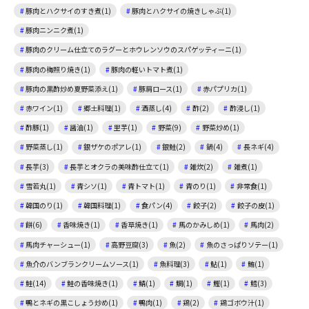
豚肉とハクサイのすき煮(1)
豚肉とハクサイの焼きしゃぶ(1)
豚肉ニンニク煮(1)
豚肉のクリーム仕立てのラグーとホウレンソウのスパゲッティーニ(1)
豚肉の梅照り焼き(1)
豚肉の軽いトマト煮(1)
豚肉の黒酢炒め夏野菜添え(1)
豚肩ロース(1)
赤パプリカ(1)
赤ワイン(1)
郷土料理(1)
酒蒸し(4)
酢(2)
酢浸し(1)
酢豚(1)
醤油(1)
里芋(1)
野菜(9)
野菜炒め(1)
野菜蒸し(1)
銀ザケのポアレ(1)
銀鮭(2)
鍋(4)
長ネギ(4)
長芋(3)
長芋とオクラの美味酢仕立て(1)
雑炊(2)
雑煮(1)
雪若丸(1)
青シソ(1)
青トマト(1)
青のり(1)
非常食(1)
韓国のり(1)
韓国料理(1)
食パン(4)
餃子(2)
餃子の皮(1)
餅(6)
香味焼き(1)
香草焼き(1)
馬のかみしめ(1)
馬肉(2)
馬肉チャーシュー(1)
高野豆腐(3)
魚(2)
魚のさっぱりソテー(1)
魚介のバンブランクリームソース(1)
魚料理(3)
鮎(1)
鮪(1)
鮭(14)
鮭の香味焼き(1)
鯖(1)
鯛(1)
鰹(1)
鱈(3)
鴨とネギの黒こしょう炒め(1)
鴨肉(1)
鶏(2)
鶏ゴボウ汁(1)