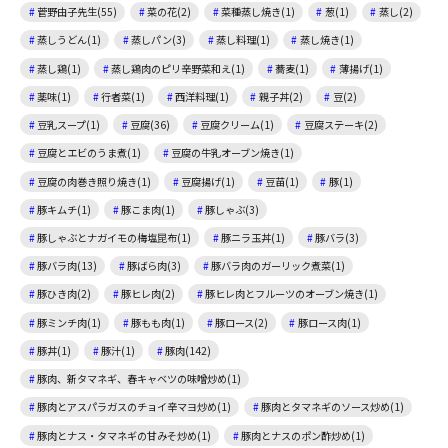
菅野由子先生(55)
菜の花(2)
菜種蒸し焼き(1)
葱(1)
蒸し(2)
蒸しうどん(1)
蒸しパン(3)
蒸し料理(1)
蒸し焼き(1)
蒸し鶏(1)
蒸し鶏肉のピリ辛野菜和え(1)
蕎麦(1)
薄揚げ(1)
薬味(1)
行者菜(1)
西洋料理(1)
親子丼(2)
豆(2)
豆乳スープ(1)
豆腐(36)
豆腐クリーム(1)
豆腐ステーキ(2)
豆腐とエビのうま煮(1)
豆腐の牛乳オーブン焼き(1)
豆腐の肉巻き照り焼き(1)
豆腐揚げ(1)
豆苗(1)
豚(1)
豚キムチ(1)
豚こま肉(1)
豚しゃぶ(3)
豚しゃぶとナガイモの梅塩昆布(1)
豚ニラ玉丼(1)
豚バラ(3)
豚バラ肉(13)
豚ばら肉(3)
豚バラ肉のガーリック煮菜(1)
豚ひき肉(2)
豚ヒレ肉(2)
豚ヒレ肉とフルーツのオーブン焼き(1)
豚ミンチ肉(1)
豚もも肉(1)
豚ロース(2)
豚ロース肉(1)
豚丼(1)
豚汁(1)
豚肉(142)
豚肉、新タマネギ、春キャベツの味噌炒め(1)
豚肉とアスパラガスのチョイ辛マヨ炒め(1)
豚肉とタマネギのソース炒め(1)
豚肉とナス・タマネギの甘みそ炒め(1)
豚肉とナスのポン酢炒め(1)