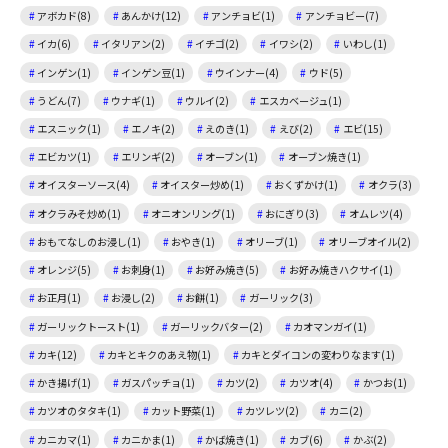
アボカド(8)
あんかけ(12)
アンチョビ(1)
アンチョビー(7)
イカ(6)
イタリアン(2)
イチゴ(2)
イワシ(2)
いわし(1)
インゲン(1)
インゲン豆(1)
ウインナー(4)
ウド(5)
うどん(7)
ウナギ(1)
ウルイ(2)
エスカベージュ(1)
エスニック(1)
エノキ(2)
えのき(1)
えび(2)
エビ(15)
エビカツ(1)
エリンギ(2)
オーブン(1)
オーブン焼き(1)
オイスターソース(4)
オイスター炒め(1)
おくずかけ(1)
オクラ(3)
オクラみそ炒め(1)
オニオンリング(1)
おにぎり(3)
オムレツ(4)
おもてなしのお浸し(1)
おやき(1)
オリーブ(1)
オリーブオイル(2)
オレンジ(5)
お刺身(1)
お好み焼き(5)
お好み焼きハクサイ(1)
お正月(1)
お浸し(2)
お餅(1)
ガーリック(3)
ガーリックトースト(1)
ガーリックバター(2)
カオマンガイ(1)
カキ(12)
カキとキクのあえ物(1)
カキとダイコンの変わりなます(1)
かき揚げ(1)
ガスパッチョ(1)
カツ(2)
カツオ(4)
かつお(1)
カツオのタタキ(1)
カット野菜(1)
カツレツ(2)
カニ(2)
カニカマ(1)
カニかま(1)
かば焼き(1)
カブ(6)
かぶ(2)