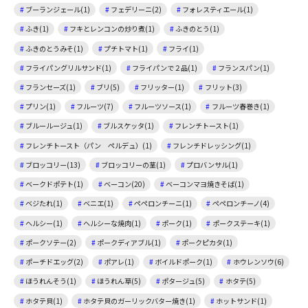
ブーランジェール(1)
フェデリーニ(2)
フォレスティエール(1)
ふき(1)
フキとレンコンの炒り煮(1)
ふきのとう(1)
ふきのとうみそ(1)
プチトマト(1)
フライ(1)
フライパングリルサンド(1)
フライパンで２品(1)
フランスパン(1)
フランセーズ(1)
ブリ(5)
フリッター(1)
フリット(3)
プリン(1)
フルーツ(7)
フルーツソース(1)
フルーツ春巻き(1)
ブルールージュ(1)
ブルスケッタ(1)
フレンチトースト(1)
フレンチトースト（パン ペルデュ）(1)
フレンチドレッシング(1)
ブロッコリー(13)
ブロッコリーの茎(1)
プロバンサル(1)
ベークドポテト(1)
ベーコン(20)
ベーコンマヨ焼きそば(1)
ベジたれ(1)
ベニエ(1)
ペペロンチーニ(1)
ペペロンチーノ(4)
ヘルシー(1)
ヘルシーな焼肉(1)
ポーク(1)
ポークステーキ(1)
ポークソテー(2)
ポークディアブル(1)
ポークピカタ(1)
ポーチドエッグ(2)
ポアレ(1)
ボイルドポーク(1)
ホウレンソウ(6)
ほうれんそう(1)
ほうれん草(5)
ポタージュ(5)
ホタテ(5)
ホタテ貝(1)
ホタテ貝のガーリックバター焼き(1)
ホットサンド(1)