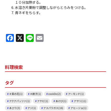
１０分加熱する。
水溶き片栗粉で調整しながらとろみをつける。
青ネギをちらす。
F
X
Li
E
a
n
m
c
e
ai
e
l
料理検索
b
o
タグ
o
k
＃菜の花(1)
＃餃子(1)
cookDo(2)
アーモンド(1)
アクアパッツァ(1)
アケビ(1)
あけび(1)
アサリ(11)
あさり(3)
アジ(1)
アスパラガス(16)
アヒージョ(1)