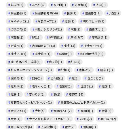
丼ぶり(2)
丼もの(6)
五平餅(1)
五目煮(1)
人参(1)
会田勝弘(1)
会田勝弘先生(56)
佃煮(1)
信田巻き(1)
八宝(1)
冷ややっこ(1)
冷製スープ(1)
分葱(1)
切り干し大根(3)
切り昆布(1)
刈屋ナシのサラダ(1)
南蛮(2)
南蛮漬け(3)
南蛮酢(2)
卵(17)
卵料理(1)
厚揚げ(7)
厚焼き卵(1)
台湾風(1)
吉田理恵先生(13)
味噌(13)
味噌かす汁(1)
味噌マヨ(1)
味噌焼き(1)
味噌煮(1)
味田和教先生(32)
味田和教先生 卒業(1)
和え物(1)
和風(4)
和風オニオングラタンスープ(1)
和食(1)
唐揚げ(2)
唐辛子(1)
回鍋肉(1)
団子(3)
坦々麺(1)
塩(1)
塩こうじ(5)
塩サバ(2)
塩ちゃんこ(1)
塩昆布(2)
塩焼き(1)
塩麴(1)
塩麹(1)
変わり丼(1)
夏(2)
夏野菜(14)
夏野菜のおうちピザトースト(1)
夏野菜のゴロゴロドライカレー(1)
大学いも(1)
大根(4)
大根おろし(7)
大根餅(1)
大葉(6)
大豆(1)
大豆と夏野菜のドライカレー(1)
天ぷら(2)
奥田政行(2)
奥田政行先生(6)
子供洋食(1)
孟宗(2)
宮城県(1)