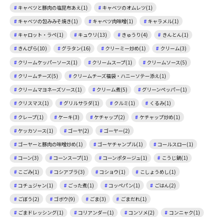
キャベツと豚肉の塩昆布あえ(1)
キャベツのオムレツ(1)
キャベツの包みみそ焼き(1)
キャベツ肉味噌(1)
キャラメル(1)
キャロット・ラペ(1)
キュウリ(13)
きゅうり(4)
きんとん(1)
きんぴら(10)
グラタン(16)
クリーミー炒め(1)
クリーム(3)
クリームケッパーソース(1)
クリームスープ(1)
クリームソース(5)
クリームチーズ(5)
クリームチーズ福袋・ハニーソテー添え(1)
クリームマヨネーズソース(1)
クリーム煮(5)
グリーンペッパー(1)
クリスマス(1)
グリルサラダ(1)
クルミ(1)
くるみ(1)
クレープ(1)
ケーキ(3)
ケチャップ(2)
ケチャップ炒め(1)
ケッカソース(1)
ゴーヤ(2)
ゴーヤー(2)
ゴーヤーと豚肉の味噌炒め(1)
ゴーヤチャンプル(1)
コールスロー(1)
コーン(3)
コーンスープ(1)
コーンポタージュ(1)
こうじ鍋(1)
こごみ(1)
コシアブラ(3)
コショウ(1)
こしょうめし(1)
コチュジャン(1)
ごった煮(1)
コッペパン(1)
ごはん(2)
ごぼう(2)
ゴボウ(9)
ごま(3)
ごまだれ(1)
ごまドレッシング(1)
コリアンダー(1)
コンソメ(2)
コンニャク(1)