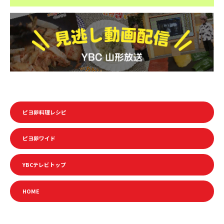
ピヨ卵料理レシピ
ピヨ卵ワイド
YBCテレビトップ
HOME