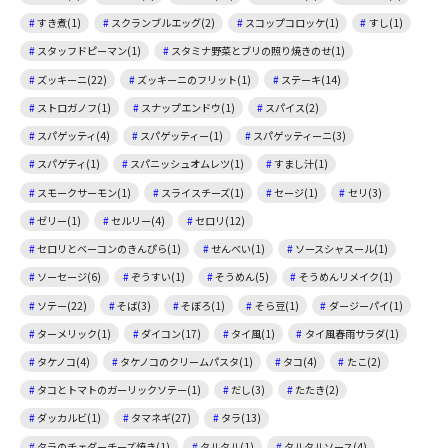
すき煮(1)
スクランブルエッグ(2)
スコップコロッケ(1)
すし(1)
スタッフドピーマン(1)
スタミナ野菜とブリの照り焼きのせ(1)
ズッキーニ(22)
ズッキーニのフリット(1)
ステーキ(14)
ストロガノフ(1)
スナップエンドウ(1)
スパイス(2)
スパゲッティ(4)
スパゲッティー(1)
スパゲッティーニ(3)
スパゲティ(1)
スパニッシュオムレツ(1)
すまし汁(1)
スモークサーモン(1)
スライスチーズ(1)
セージ(1)
セリ(3)
ゼリー(1)
セルリー(4)
セロリ(12)
セロリとベーコンのきんぴら(1)
せんべい(1)
ソースシャスール(1)
ソーセージ(6)
ぞうすい(1)
そうめん(5)
そうめんリメイク(1)
ソテー(22)
そば(3)
そぼろ(1)
そら豆(1)
ダージーパイ(1)
ターメリック(1)
ダイコン(17)
タイ風(1)
タイ風春雨サラダ(1)
タケノコ(4)
タケノコのクリームパスタ(1)
タコ(4)
たこ(2)
タコとトマトのガーリックソテー(1)
だし(3)
たたき(2)
ダッカルビ(1)
タマネギ(27)
タラ(13)
タラのチェダーチーズ焼き(1)
タルタル(1)
タルタルソース(4)