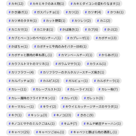
カキ(12)
カキとキクのあえ物(1)
カキとダイコンの変わりなます(1)
かき揚げ(1)
ガスパッチョ(1)
カツ(2)
カツオ(4)
かつお(1)
カツオのタタキ(1)
カット野菜(1)
カツレツ(2)
カニ(2)
カニカマ(1)
カニかま(1)
かば焼き(1)
カブ(6)
かぶ(2)
カブとベーコンのペペロンチーノ(1)
カプレーゼ(1)
カボチャ(13)
かぼちゃ(1)
カボチャと牛肉のみそバター炒め(1)
カボチャと豚肉の重ね蒸し(1)
カマンベールチーズ(1)
からあげ(1)
カラフルトマトのマリネ(1)
ガラムマサラ(1)
カラメル(1)
カリフラワー(4)
カリフラワーのタルタルソースチーズ焼き(1)
カルパッチョ(3)
カルピス(2)
ガルビュー(1)
カルボナーラ(1)
カレー(11)
カレーブルスト(1)
カレーライス(1)
カレー粉(7)
カレー風味のフライドチキン(1)
カレイ(3)
ガレット(3)
キーマカレー(1)
キウイ(2)
キウイとカッテージチーズのサラダ(1)
キク(1)
キッシュ(3)
キノコ(23)
きのこ(9)
キノコとサケのミルクごはん(1)
キムチ(7)
キムチ納豆チャーハン(1)
キャベツ(25)
キャベツごはん(1)
キャベツと豚ばら肉の酒蒸し(1)