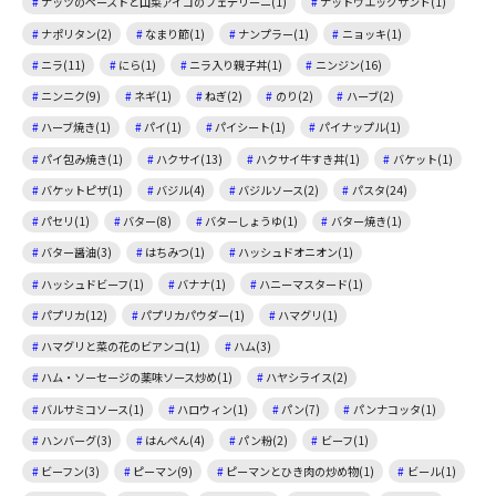
ナッツのペーストと山菜アイコのフェデリーニ(1)
ナットウエッグサンド(1)
ナポリタン(2)
なまり節(1)
ナンプラー(1)
ニョッキ(1)
ニラ(11)
にら(1)
ニラ入り親子丼(1)
ニンジン(16)
ニンニク(9)
ネギ(1)
ねぎ(2)
のり(2)
ハーブ(2)
ハーブ焼き(1)
パイ(1)
パイシート(1)
パイナップル(1)
パイ包み焼き(1)
ハクサイ(13)
ハクサイ牛すき丼(1)
バケット(1)
バケットピザ(1)
バジル(4)
バジルソース(2)
パスタ(24)
パセリ(1)
バター(8)
バターしょうゆ(1)
バター焼き(1)
バター醤油(3)
はちみつ(1)
ハッシュドオニオン(1)
ハッシュドビーフ(1)
バナナ(1)
ハニーマスタード(1)
パプリカ(12)
パプリカパウダー(1)
ハマグリ(1)
ハマグリと菜の花のビアンコ(1)
ハム(3)
ハム・ソーセージの薬味ソース炒め(1)
ハヤシライス(2)
バルサミコソース(1)
ハロウィン(1)
パン(7)
パンナコッタ(1)
ハンバーグ(3)
はんぺん(4)
パン粉(2)
ビーフ(1)
ビーフン(3)
ピーマン(9)
ピーマンとひき肉の炒め物(1)
ビール(1)