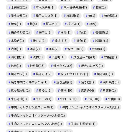
木綿豆腐(1)
本木悦子先(1)
本木悦子先生(47)
枝豆(1)
柔らか煮(1)
柚子こしょう(1)
柳川風(1)
柿(1)
柿の種(1)
根菜(1)
桃(4)
桜エビ(1)
桜マス(1)
梅(9)
梅みそ炒め(1)
梅干し(2)
梅肉(1)
梨(2)
棒棒鶏(1)
水炊き(1)
汁もの(1)
油揚げ(6)
洋食(1)
浅漬け(1)
浅蜊(1)
海苔(2)
海鮮(2)
混ぜご飯(2)
温野菜(1)
漬け物(1)
漬物(1)
災害時(1)
炊き込みご飯(3)
炊飯器(1)
炒め(1)
炒め物(13)
焼きうどん(2)
焼きおにぎり(1)
焼きカブ(1)
焼きそば(2)
焼きトウモロコシ(1)
焼き浸し(1)
焼き牛肉のカルパッチョ(1)
焼き豆腐(1)
焼き麩(1)
照り焼き(3)
煮っ転がし(1)
煮浸し(2)
煮物(19)
煮込み(4)
片栗粉(1)
牛ひき肉(1)
牛ロース(1)
牛ロース肉(1)
牛乳(10)
牛肉(63)
牛肉シャリアピン風ステーキ(1)
牛肉とシュンギクのオイスターソース煮(1)
牛肉とトマトのオイスターソース炒め(1)
牛肉とトマトのニンニクバジル炒め(1)
牛肉のお酢炒め(1)
牛肉のステーキカフェドパリバターソース(1)