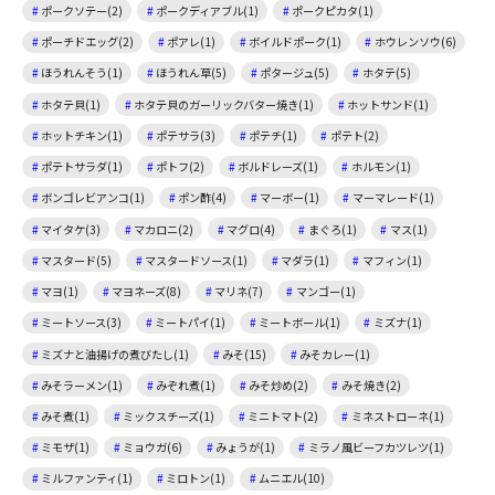
ポークソテー(2)
ポークディアブル(1)
ポークピカタ(1)
ポーチドエッグ(2)
ポアレ(1)
ボイルドポーク(1)
ホウレンソウ(6)
ほうれんそう(1)
ほうれん草(5)
ポタージュ(5)
ホタテ(5)
ホタテ貝(1)
ホタテ貝のガーリックバター焼き(1)
ホットサンド(1)
ホットチキン(1)
ポテサラ(3)
ポテチ(1)
ポテト(2)
ポテトサラダ(1)
ポトフ(2)
ボルドレーズ(1)
ホルモン(1)
ボンゴレビアンコ(1)
ポン酢(4)
マーボー(1)
マーマレード(1)
マイタケ(3)
マカロニ(2)
マグロ(4)
まぐろ(1)
マス(1)
マスタード(5)
マスタードソース(1)
マダラ(1)
マフィン(1)
マヨ(1)
マヨネーズ(8)
マリネ(7)
マンゴー(1)
ミートソース(3)
ミートパイ(1)
ミートボール(1)
ミズナ(1)
ミズナと油揚げの煮びたし(1)
みそ(15)
みそカレー(1)
みそラーメン(1)
みぞれ煮(1)
みそ炒め(2)
みそ焼き(2)
みそ煮(1)
ミックスチーズ(1)
ミニトマト(2)
ミネストローネ(1)
ミモザ(1)
ミョウガ(6)
みょうが(1)
ミラノ風ビーフカツレツ(1)
ミルファンティ(1)
ミロトン(1)
ムニエル(10)