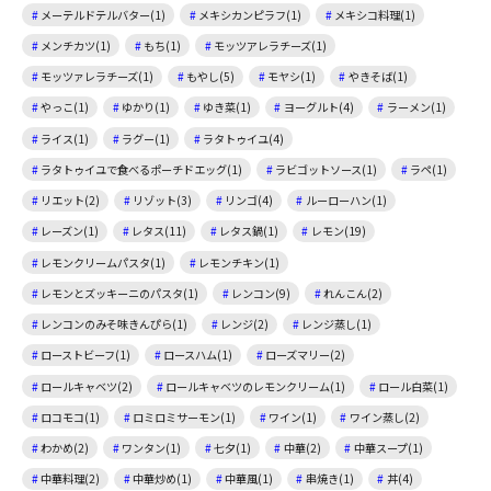
メーテルドテルバター(1)
メキシカンピラフ(1)
メキシコ料理(1)
メンチカツ(1)
もち(1)
モッツアレラチーズ(1)
モッツァレラチーズ(1)
もやし(5)
モヤシ(1)
やきそば(1)
やっこ(1)
ゆかり(1)
ゆき菜(1)
ヨーグルト(4)
ラーメン(1)
ライス(1)
ラグー(1)
ラタトゥイユ(4)
ラタトゥイユで食べるポーチドエッグ(1)
ラビゴットソース(1)
ラペ(1)
リエット(2)
リゾット(3)
リンゴ(4)
ルーローハン(1)
レーズン(1)
レタス(11)
レタス鍋(1)
レモン(19)
レモンクリームパスタ(1)
レモンチキン(1)
レモンとズッキーニのパスタ(1)
レンコン(9)
れんこん(2)
レンコンのみそ味きんぴら(1)
レンジ(2)
レンジ蒸し(1)
ローストビーフ(1)
ロースハム(1)
ローズマリー(2)
ロールキャベツ(2)
ロールキャベツのレモンクリーム(1)
ロール白菜(1)
ロコモコ(1)
ロミロミサーモン(1)
ワイン(1)
ワイン蒸し(2)
わかめ(2)
ワンタン(1)
七夕(1)
中華(2)
中華スープ(1)
中華料理(2)
中華炒め(1)
中華風(1)
串焼き(1)
丼(4)