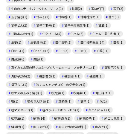
牛肉のステーキバーベキューソース(1)
牡蠣(2)
玉ねぎ(7)
玉子(2)
玉子焼き(1)
甘みそ(2)
甘味噌(1)
甘味噌炒め(1)
甘辛(5)
甘辛どん(2)
甘辛手羽先(1)
甘辛牛肉豆腐丼(1)
甘酒(1)
甘酢あんかけ(1)
生クリーム(5)
生ハム(6)
生ハム白菜牛乳煮(1)
生姜(1)
生姜焼き(2)
田中浩明(2)
田中浩明先生(54)
田楽(1)
白だし(1)
白ワイン(2)
白子(3)
白米(1)
白菜(11)
白身魚(6)
白飯(1)
真イカと水菜の肝マヨネーズクリームソース フェデリーニ(1)
真砂子和え(1)
真砂子炒め(2)
磯部巻き(1)
磯部揚げ(1)
磯風味(1)
福豆もち(1)
秋ナスとアンチョビーのグラタン(1)
秋ナスの玉みそ焼き(1)
秋刀魚(1)
秋野菜(1)
竜田揚げ(1)
筍(1)
筍のきんぴら(1)
筑前煮(1)
簡単(1)
米(1)
粒マスタード(3)
粗ペッパーチキンレモン(1)
糸こんにゃく(1)
紅花油(1)
納豆(14)
納豆揚げ(1)
納豆餃子(1)
絹ごし豆腐(1)
絹揚げ(1)
肉じゃが(3)
肉ジャガの炒め煮(1)
肉みそ(1)