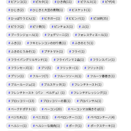
ビアンコ(1)
ピカタ(1)
ひき肉(11)
ピクルス(1)
ピザ(4)
ひじき(2)
ひじきと大豆の煮物(1)
ビスケット(1)
ひっぱりうどん(1)
ビネガー(1)
ビビンバ(1)
ピヨ卵(35)
ピラフ(2)
ピリ辛(5)
ピンチョス(1)
ふ(1)
ブーランジェール(1)
フェデリーニ(2)
フォレスティエール(1)
ふき(1)
フキとレンコンの炒り煮(1)
ふきのとう(1)
ふきのとうみそ(1)
プチトマト(1)
フライ(1)
フライパングリルサンド(1)
フライパンで２品(1)
フランスパン(1)
フランセーズ(1)
ブリ(5)
フリッター(1)
フリット(3)
プリン(1)
フルーツ(7)
フルーツソース(1)
フルーツ春巻き(1)
ブルールージュ(1)
ブルスケッタ(1)
フレンチトースト(1)
フレンチトースト（パン ペルデュ）(1)
フレンチドレッシング(1)
ブロッコリー(13)
ブロッコリーの茎(1)
プロバンサル(1)
ベークドポテト(1)
ベーコン(20)
ベーコンマヨ焼きそば(1)
ベジたれ(1)
ベニエ(1)
ペペロンチーニ(1)
ペペロンチーノ(4)
ヘルシー(1)
ヘルシーな焼肉(1)
ポーク(1)
ポークステーキ(1)