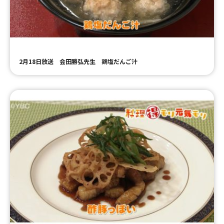
ＹＢＣオンデマンド
やまがた情熱市場
2月18日放送 会田勝弘先生 鶏塩だんご汁