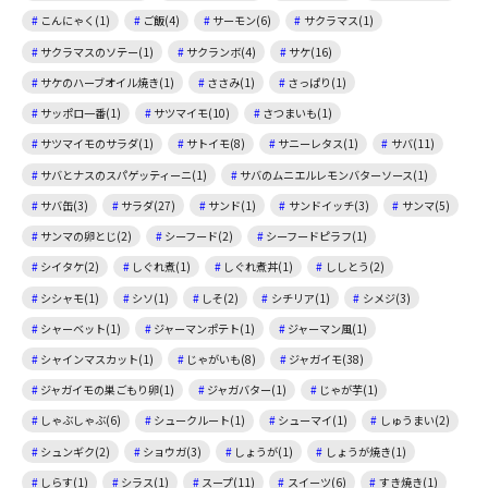
こんにゃく(1)
ご飯(4)
サーモン(6)
サクラマス(1)
サクラマスのソテー(1)
サクランボ(4)
サケ(16)
サケのハーブオイル焼き(1)
ささみ(1)
さっぱり(1)
サッポロ一番(1)
サツマイモ(10)
さつまいも(1)
サツマイモのサラダ(1)
サトイモ(8)
サニーレタス(1)
サバ(11)
サバとナスのスパゲッティーニ(1)
サバのムニエルレモンバターソース(1)
サバ缶(3)
サラダ(27)
サンド(1)
サンドイッチ(3)
サンマ(5)
サンマの卵とじ(2)
シーフード(2)
シーフードピラフ(1)
シイタケ(2)
しぐれ煮(1)
しぐれ煮丼(1)
ししとう(2)
シシャモ(1)
シソ(1)
しそ(2)
シチリア(1)
シメジ(3)
シャーベット(1)
ジャーマンポテト(1)
ジャーマン風(1)
シャインマスカット(1)
じゃがいも(8)
ジャガイモ(38)
ジャガイモの巣ごもり卵(1)
ジャガバター(1)
じゃが芋(1)
しゃぶしゃぶ(6)
シュークルート(1)
シューマイ(1)
しゅうまい(2)
シュンギク(2)
ショウガ(3)
しょうが(1)
しょうが焼き(1)
しらす(1)
シラス(1)
スープ(11)
スイーツ(6)
すき焼き(1)