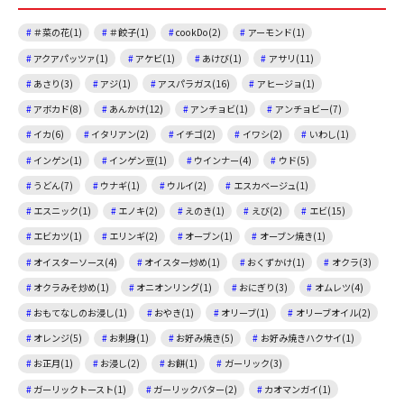
＃菜の花(1)
＃餃子(1)
cookDo(2)
アーモンド(1)
アクアパッツァ(1)
アケビ(1)
あけび(1)
アサリ(11)
あさり(3)
アジ(1)
アスパラガス(16)
アヒージョ(1)
アボカド(8)
あんかけ(12)
アンチョビ(1)
アンチョビー(7)
イカ(6)
イタリアン(2)
イチゴ(2)
イワシ(2)
いわし(1)
インゲン(1)
インゲン豆(1)
ウインナー(4)
ウド(5)
うどん(7)
ウナギ(1)
ウルイ(2)
エスカベージュ(1)
エスニック(1)
エノキ(2)
えのき(1)
えび(2)
エビ(15)
エビカツ(1)
エリンギ(2)
オーブン(1)
オーブン焼き(1)
オイスターソース(4)
オイスター炒め(1)
おくずかけ(1)
オクラ(3)
オクラみそ炒め(1)
オニオンリング(1)
おにぎり(3)
オムレツ(4)
おもてなしのお浸し(1)
おやき(1)
オリーブ(1)
オリーブオイル(2)
オレンジ(5)
お刺身(1)
お好み焼き(5)
お好み焼きハクサイ(1)
お正月(1)
お浸し(2)
お餅(1)
ガーリック(3)
ガーリックトースト(1)
ガーリックバター(2)
カオマンガイ(1)