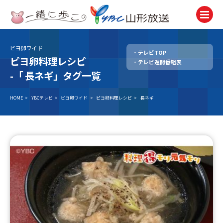
ピヨ卵ワイド
テレビTOP
テレビ
ピヨ卵料理レシピ
テレビ週間番組表
TV
-「
長ネギ」タグ一覧
ラジオ
Radio
HOME
>
YBCテレビ
>
ピヨ卵ワイド
>
ピヨ卵料理レシピ
>
長ネギ
ニュース
News
アナウンサー
Announcer
イベント
Event
試写会・プレゼント
Present