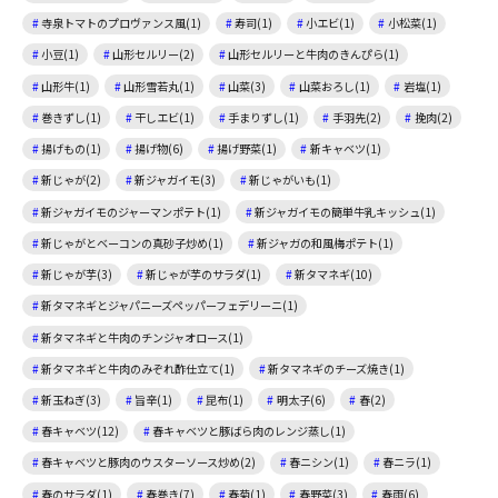
寺泉トマトのプロヴァンス風(1)
寿司(1)
小エビ(1)
小松菜(1)
小豆(1)
山形セルリー(2)
山形セルリーと牛肉のきんぴら(1)
山形牛(1)
山形雪若丸(1)
山菜(3)
山菜おろし(1)
岩塩(1)
巻きずし(1)
干しエビ(1)
手まりずし(1)
手羽先(2)
挽肉(2)
揚げもの(1)
揚げ物(6)
揚げ野菜(1)
新キャベツ(1)
新じゃが(2)
新ジャガイモ(3)
新じゃがいも(1)
新ジャガイモのジャーマンポテト(1)
新ジャガイモの簡単牛乳キッシュ(1)
新じゃがとベーコンの真砂子炒め(1)
新ジャガの和風梅ポテト(1)
新じゃが芋(3)
新じゃが芋のサラダ(1)
新タマネギ(10)
新タマネギとジャパニーズペッパーフェデリーニ(1)
新タマネギと牛肉のチンジャオロース(1)
新タマネギと牛肉のみぞれ酢仕立て(1)
新タマネギのチーズ焼き(1)
新玉ねぎ(3)
旨辛(1)
昆布(1)
明太子(6)
春(2)
春キャベツ(12)
春キャベツと豚ばら肉のレンジ蒸し(1)
春キャベツと豚肉のウスターソース炒め(2)
春ニシン(1)
春ニラ(1)
春のサラダ(1)
春巻き(7)
春菊(1)
春野菜(3)
春雨(6)