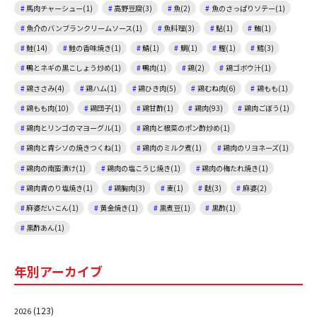
馬肉チャーシュー(1)
高野豆腐(3)
魚(2)
魚のさっぱりソテー(1)
魚介のバンブランクリームソース(1)
魚料理(3)
鮎(1)
鮪(1)
鮭(14)
鮭の香味焼き(1)
鯖(1)
鯛(1)
鰹(1)
鱈(3)
鴨とネギの黒こしょう炒め(1)
鴨肉(1)
鶏(2)
鶏ゴボウ汁(1)
鶏ささみ(4)
鶏ハム(1)
鶏ひき肉(5)
鶏むね肉(6)
鶏もも(1)
鶏もも肉(10)
鶏団子(1)
鶏甘酢(1)
鶏肉(93)
鶏肉ごぼう(1)
鶏肉とリンゴのマヨーグル(1)
鶏肉と根菜のポン酢炒め(1)
鶏肉と青シソの焼きつくね(1)
鶏肉のミルク煮(1)
鶏肉のリヨネーズ(1)
鶏肉の南蛮漬け(1)
鶏肉の塩こうじ焼き(1)
鶏肉の梅たれ焼き(1)
鶏肉青のり塩焼き(1)
鶏胸肉(3)
麦(1)
麩(3)
麻婆(2)
麻婆だいこん(1)
黄金焼き(1)
黒煮豆(1)
黒酢(1)
黒酢あん(1)
年別アーカイブ
(123)
2026