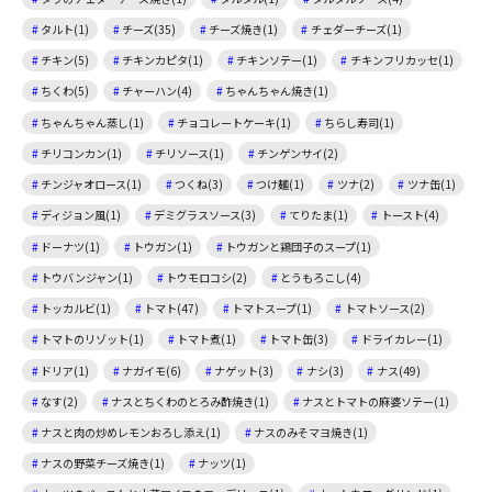
タルト(1)
チーズ(35)
チーズ焼き(1)
チェダーチーズ(1)
チキン(5)
チキンカピタ(1)
チキンソテー(1)
チキンフリカッセ(1)
ちくわ(5)
チャーハン(4)
ちゃんちゃん焼き(1)
ちゃんちゃん蒸し(1)
チョコレートケーキ(1)
ちらし寿司(1)
チリコンカン(1)
チリソース(1)
チンゲンサイ(2)
チンジャオロース(1)
つくね(3)
つけ麺(1)
ツナ(2)
ツナ缶(1)
ディジョン風(1)
デミグラスソース(3)
てりたま(1)
トースト(4)
ドーナツ(1)
トウガン(1)
トウガンと鶏団子のスープ(1)
トウバンジャン(1)
トウモロコシ(2)
とうもろこし(4)
トッカルビ(1)
トマト(47)
トマトスープ(1)
トマトソース(2)
トマトのリゾット(1)
トマト煮(1)
トマト缶(3)
ドライカレー(1)
ドリア(1)
ナガイモ(6)
ナゲット(3)
ナシ(3)
ナス(49)
なす(2)
ナスとちくわのとろみ酢焼き(1)
ナスとトマトの麻婆ソテー(1)
ナスと肉の炒めレモンおろし添え(1)
ナスのみそマヨ焼き(1)
ナスの野菜チーズ焼き(1)
ナッツ(1)