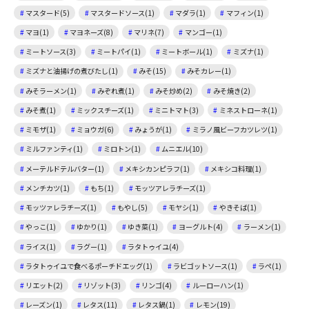
マスタード(5)
マスタードソース(1)
マダラ(1)
マフィン(1)
マヨ(1)
マヨネーズ(8)
マリネ(7)
マンゴー(1)
ミートソース(3)
ミートパイ(1)
ミートボール(1)
ミズナ(1)
ミズナと油揚げの煮びたし(1)
みそ(15)
みそカレー(1)
みそラーメン(1)
みぞれ煮(1)
みそ炒め(2)
みそ焼き(2)
みそ煮(1)
ミックスチーズ(1)
ミニトマト(3)
ミネストローネ(1)
ミモザ(1)
ミョウガ(6)
みょうが(1)
ミラノ風ビーフカツレツ(1)
ミルファンティ(1)
ミロトン(1)
ムニエル(10)
メーテルドテルバター(1)
メキシカンピラフ(1)
メキシコ料理(1)
メンチカツ(1)
もち(1)
モッツアレラチーズ(1)
モッツァレラチーズ(1)
もやし(5)
モヤシ(1)
やきそば(1)
やっこ(1)
ゆかり(1)
ゆき菜(1)
ヨーグルト(4)
ラーメン(1)
ライス(1)
ラグー(1)
ラタトゥイユ(4)
ラタトゥイユで食べるポーチドエッグ(1)
ラビゴットソース(1)
ラペ(1)
リエット(2)
リゾット(3)
リンゴ(4)
ルーローハン(1)
レーズン(1)
レタス(11)
レタス鍋(1)
レモン(19)