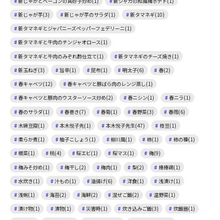
新じゃがとベーコンの真砂子炒め(1)
新ジャガの和風梅ポテト(1)
新じゃが芋(3)
新じゃが芋のサラダ(1)
新タマネギ(10)
新タマネギとジャパニーズペッパーフェデリーニ(1)
新タマネギと牛肉のチンジャオロース(1)
新タマネギと牛肉のみぞれ酢仕立て(1)
新タマネギのチーズ焼き(1)
新玉ねぎ(3)
旨辛(1)
昆布(1)
明太子(6)
春(2)
春キャベツ(12)
春キャベツと豚ばら肉のレンジ蒸し(1)
春キャベツと豚肉のウスターソース炒め(2)
春ニシン(1)
春ニラ(1)
春のサラダ(1)
春巻き(7)
春菊(1)
春野菜(3)
春雨(6)
木綿豆腐(1)
本木悦子先(1)
本木悦子先生(47)
枝豆(1)
柔らか煮(1)
柚子こしょう(1)
柳川風(1)
柿(1)
柿の種(1)
根菜(1)
桃(4)
桜エビ(1)
桜マス(1)
梅(9)
梅みそ炒め(1)
梅干し(2)
梅肉(1)
梨(2)
棒棒鶏(1)
水炊き(1)
汁もの(1)
油揚げ(6)
洋食(1)
浅漬け(1)
浅蜊(1)
海苔(2)
海鮮(2)
混ぜご飯(2)
温野菜(1)
漬け物(1)
漬物(1)
災害時(1)
炊き込みご飯(3)
炊飯器(1)