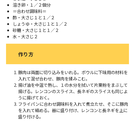
溶き卵・１／２個分
＝合わせ調味料＝
酢・大さじ１と１／２
しょうゆ・大さじ１と１／２
砂糖・大さじ１と１／２
水・大さじ２
作り方
豚肉は両面に切り込みをいれる。ボウルに下味用の材料を
入れて混ぜ合わせ、豚肉を揉みこむ。
揚げ油を中温で熱し、１の水分を拭いて片栗粉をまぶして
揚げる。レンコンのスライス、長ネギのスライスも同じよ
うに揚げておく。
フライパンに合わせ調味料を入れて煮立たせ、そこに豚肉
を入れて絡める。器に盛り付け、レンコンと長ネギを上に
盛り付ける。