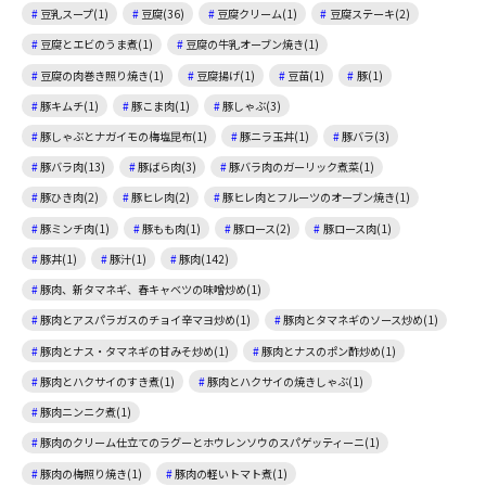
豆乳スープ(1)
豆腐(36)
豆腐クリーム(1)
豆腐ステーキ(2)
豆腐とエビのうま煮(1)
豆腐の牛乳オーブン焼き(1)
豆腐の肉巻き照り焼き(1)
豆腐揚げ(1)
豆苗(1)
豚(1)
豚キムチ(1)
豚こま肉(1)
豚しゃぶ(3)
豚しゃぶとナガイモの梅塩昆布(1)
豚ニラ玉丼(1)
豚バラ(3)
豚バラ肉(13)
豚ばら肉(3)
豚バラ肉のガーリック煮菜(1)
豚ひき肉(2)
豚ヒレ肉(2)
豚ヒレ肉とフルーツのオーブン焼き(1)
豚ミンチ肉(1)
豚もも肉(1)
豚ロース(2)
豚ロース肉(1)
豚丼(1)
豚汁(1)
豚肉(142)
豚肉、新タマネギ、春キャベツの味噌炒め(1)
豚肉とアスパラガスのチョイ辛マヨ炒め(1)
豚肉とタマネギのソース炒め(1)
豚肉とナス・タマネギの甘みそ炒め(1)
豚肉とナスのポン酢炒め(1)
豚肉とハクサイのすき煮(1)
豚肉とハクサイの焼きしゃぶ(1)
豚肉ニンニク煮(1)
豚肉のクリーム仕立てのラグーとホウレンソウのスパゲッティーニ(1)
豚肉の梅照り焼き(1)
豚肉の軽いトマト煮(1)