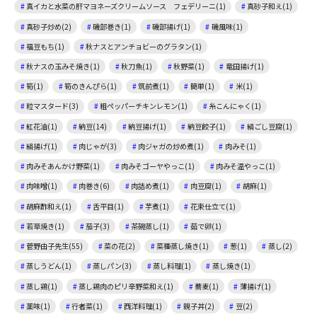
真イカと水菜の肝マヨネーズクリームソース フェデリーニ(1)
真砂子和え(1)
真砂子炒め(2)
磯部巻き(1)
磯部揚げ(1)
磯風味(1)
福豆もち(1)
秋ナスとアンチョビーのグラタン(1)
秋ナスの玉みそ焼き(1)
秋刀魚(1)
秋野菜(1)
竜田揚げ(1)
筍(1)
筍のきんぴら(1)
筑前煮(1)
簡単(1)
米(1)
粒マスタード(3)
粗ペッパーチキンレモン(1)
糸こんにゃく(1)
紅花油(1)
納豆(14)
納豆揚げ(1)
納豆餃子(1)
絹ごし豆腐(1)
絹揚げ(1)
肉じゃが(3)
肉ジャガの炒め煮(1)
肉みそ(1)
肉みそあんかけ野菜(1)
肉みそゴーヤやっこ(1)
肉みそ温やっこ(1)
肉味噌(1)
肉巻き(6)
肉詰め煮(1)
肉豆腐(1)
胡麻(1)
胡麻酢和え(1)
舌平目(1)
芋煮(1)
花束仕立て(1)
若草焼き(1)
茄子(3)
茶碗蒸し(1)
茹で卵(1)
菅野由子先生(55)
菜の花(2)
菜種蒸し焼き(1)
葱(1)
蒸し(2)
蒸しうどん(1)
蒸しパン(3)
蒸し料理(1)
蒸し焼き(1)
蒸し鶏(1)
蒸し鶏肉のピリ辛野菜和え(1)
蕎麦(1)
薄揚げ(1)
薬味(1)
行者菜(1)
西洋料理(1)
親子丼(2)
豆(2)