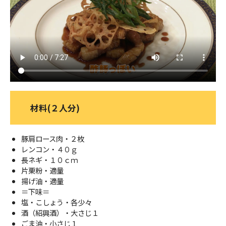
ＹＢＣオンデマンド
やまがた情熱市場
材料(２人分)
豚肩ロース肉・２枚
レンコン・４０ｇ
長ネギ・１０ｃｍ
片栗粉・適量
揚げ油・適量
＝下味＝
塩・こしょう・各少々
酒（紹興酒）・大さじ１
ごま油・小さじ１