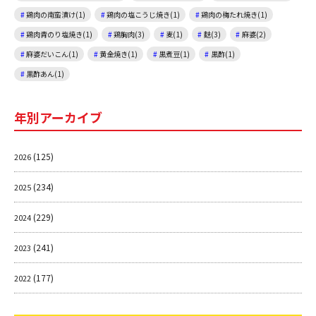
鶏肉の南蛮漬け(1)
鶏肉の塩こうじ焼き(1)
鶏肉の梅たれ焼き(1)
鶏肉青のり塩焼き(1)
鶏胸肉(3)
麦(1)
麩(3)
麻婆(2)
麻婆だいこん(1)
黄金焼き(1)
黒煮豆(1)
黒酢(1)
黒酢あん(1)
年別アーカイブ
(125)
2026
(234)
2025
(229)
2024
(241)
2023
(177)
2022