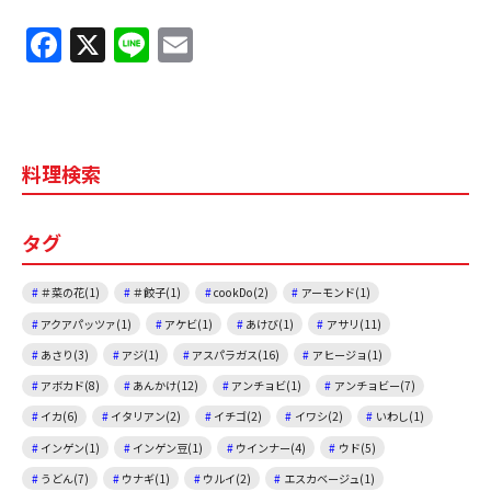
F
X
Li
E
a
n
m
c
e
ai
e
l
料理検索
b
o
タグ
o
k
＃菜の花(1)
＃餃子(1)
cookDo(2)
アーモンド(1)
アクアパッツァ(1)
アケビ(1)
あけび(1)
アサリ(11)
あさり(3)
アジ(1)
アスパラガス(16)
アヒージョ(1)
アボカド(8)
あんかけ(12)
アンチョビ(1)
アンチョビー(7)
イカ(6)
イタリアン(2)
イチゴ(2)
イワシ(2)
いわし(1)
インゲン(1)
インゲン豆(1)
ウインナー(4)
ウド(5)
うどん(7)
ウナギ(1)
ウルイ(2)
エスカベージュ(1)