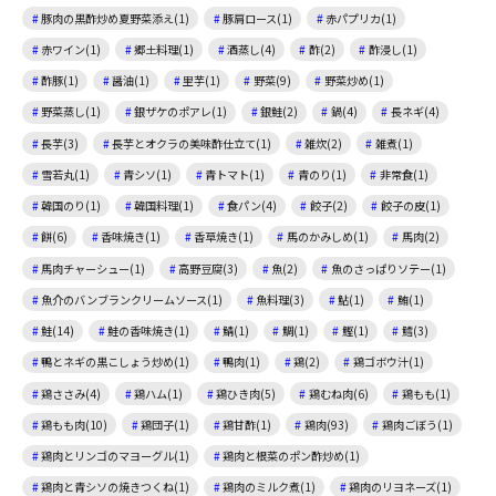
豚肉の黒酢炒め夏野菜添え(1)
豚肩ロース(1)
赤パプリカ(1)
赤ワイン(1)
郷土料理(1)
酒蒸し(4)
酢(2)
酢浸し(1)
酢豚(1)
醤油(1)
里芋(1)
野菜(9)
野菜炒め(1)
野菜蒸し(1)
銀ザケのポアレ(1)
銀鮭(2)
鍋(4)
長ネギ(4)
長芋(3)
長芋とオクラの美味酢仕立て(1)
雑炊(2)
雑煮(1)
雪若丸(1)
青シソ(1)
青トマト(1)
青のり(1)
非常食(1)
韓国のり(1)
韓国料理(1)
食パン(4)
餃子(2)
餃子の皮(1)
餅(6)
香味焼き(1)
香草焼き(1)
馬のかみしめ(1)
馬肉(2)
馬肉チャーシュー(1)
高野豆腐(3)
魚(2)
魚のさっぱりソテー(1)
魚介のバンブランクリームソース(1)
魚料理(3)
鮎(1)
鮪(1)
鮭(14)
鮭の香味焼き(1)
鯖(1)
鯛(1)
鰹(1)
鱈(3)
鴨とネギの黒こしょう炒め(1)
鴨肉(1)
鶏(2)
鶏ゴボウ汁(1)
鶏ささみ(4)
鶏ハム(1)
鶏ひき肉(5)
鶏むね肉(6)
鶏もも(1)
鶏もも肉(10)
鶏団子(1)
鶏甘酢(1)
鶏肉(93)
鶏肉ごぼう(1)
鶏肉とリンゴのマヨーグル(1)
鶏肉と根菜のポン酢炒め(1)
鶏肉と青シソの焼きつくね(1)
鶏肉のミルク煮(1)
鶏肉のリヨネーズ(1)