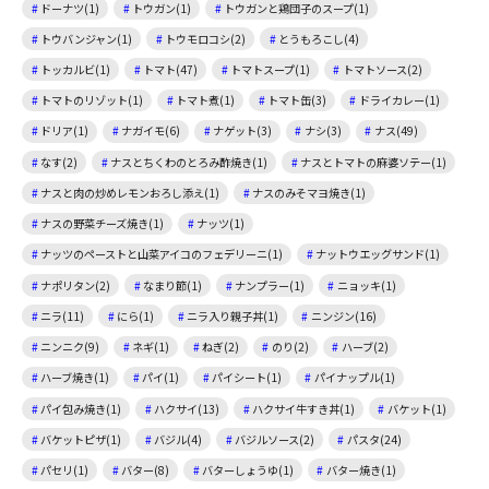
ドーナツ(1)
トウガン(1)
トウガンと鶏団子のスープ(1)
トウバンジャン(1)
トウモロコシ(2)
とうもろこし(4)
トッカルビ(1)
トマト(47)
トマトスープ(1)
トマトソース(2)
トマトのリゾット(1)
トマト煮(1)
トマト缶(3)
ドライカレー(1)
ドリア(1)
ナガイモ(6)
ナゲット(3)
ナシ(3)
ナス(49)
なす(2)
ナスとちくわのとろみ酢焼き(1)
ナスとトマトの麻婆ソテー(1)
ナスと肉の炒めレモンおろし添え(1)
ナスのみそマヨ焼き(1)
ナスの野菜チーズ焼き(1)
ナッツ(1)
ナッツのペーストと山菜アイコのフェデリーニ(1)
ナットウエッグサンド(1)
ナポリタン(2)
なまり節(1)
ナンプラー(1)
ニョッキ(1)
ニラ(11)
にら(1)
ニラ入り親子丼(1)
ニンジン(16)
ニンニク(9)
ネギ(1)
ねぎ(2)
のり(2)
ハーブ(2)
ハーブ焼き(1)
パイ(1)
パイシート(1)
パイナップル(1)
パイ包み焼き(1)
ハクサイ(13)
ハクサイ牛すき丼(1)
バケット(1)
バケットピザ(1)
バジル(4)
バジルソース(2)
パスタ(24)
パセリ(1)
バター(8)
バターしょうゆ(1)
バター焼き(1)