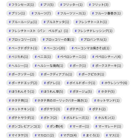
フランセーズ(1)
ブリ(5)
フリッター(1)
フリット(3)
プリン(1)
フルーツ(7)
フルーツソース(1)
フルーツ春巻き(1)
ブルールージュ(1)
ブルスケッタ(1)
フレンチトースト(1)
フレンチトースト（パン ペルデュ）(1)
フレンチドレッシング(1)
ブロッコリー(13)
ブロッコリーの茎(1)
プロバンサル(1)
ベークドポテト(1)
ベーコン(20)
ベーコンマヨ焼きそば(1)
ベジたれ(1)
ベニエ(1)
ペペロンチーニ(1)
ペペロンチーノ(4)
ヘルシー(1)
ヘルシーな焼肉(1)
ポーク(1)
ポークステーキ(1)
ポークソテー(2)
ポークディアブル(1)
ポークピカタ(1)
ポーチドエッグ(2)
ポアレ(1)
ボイルドポーク(1)
ホウレンソウ(6)
ほうれんそう(1)
ほうれん草(5)
ポタージュ(5)
ホタテ(5)
ホタテ貝(1)
ホタテ貝のガーリックバター焼き(1)
ホットサンド(1)
ホットチキン(1)
ポテサラ(3)
ポテチ(1)
ポテト(2)
ポテトサラダ(1)
ポトフ(2)
ボルドレーズ(1)
ホルモン(1)
ボンゴレビアンコ(1)
ポン酢(4)
マーボー(1)
マーマレード(1)
マイタケ(3)
マカロニ(2)
マグロ(4)
まぐろ(1)
マス(1)