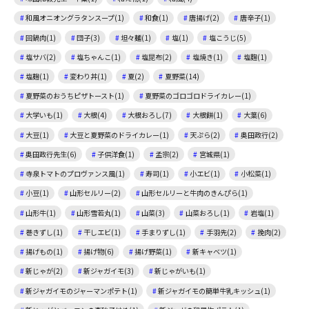
和風オニオングラタンスープ(1)
和食(1)
唐揚げ(2)
唐辛子(1)
回鍋肉(1)
団子(3)
坦々麺(1)
塩(1)
塩こうじ(5)
塩サバ(2)
塩ちゃんこ(1)
塩昆布(2)
塩焼き(1)
塩麴(1)
塩麹(1)
変わり丼(1)
夏(2)
夏野菜(14)
夏野菜のおうちピザトースト(1)
夏野菜のゴロゴロドライカレー(1)
大学いも(1)
大根(4)
大根おろし(7)
大根餅(1)
大葉(6)
大豆(1)
大豆と夏野菜のドライカレー(1)
天ぷら(2)
奥田政行(2)
奥田政行先生(6)
子供洋食(1)
孟宗(2)
宮城県(1)
寺泉トマトのプロヴァンス風(1)
寿司(1)
小エビ(1)
小松菜(1)
小豆(1)
山形セルリー(2)
山形セルリーと牛肉のきんぴら(1)
山形牛(1)
山形雪若丸(1)
山菜(3)
山菜おろし(1)
岩塩(1)
巻きずし(1)
干しエビ(1)
手まりずし(1)
手羽先(2)
挽肉(2)
揚げもの(1)
揚げ物(6)
揚げ野菜(1)
新キャベツ(1)
新じゃが(2)
新ジャガイモ(3)
新じゃがいも(1)
新ジャガイモのジャーマンポテト(1)
新ジャガイモの簡単牛乳キッシュ(1)