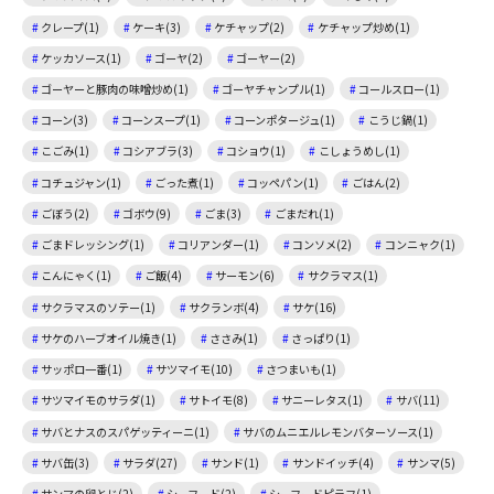
クレープ(1)
ケーキ(3)
ケチャップ(2)
ケチャップ炒め(1)
ケッカソース(1)
ゴーヤ(2)
ゴーヤー(2)
ゴーヤーと豚肉の味噌炒め(1)
ゴーヤチャンプル(1)
コールスロー(1)
コーン(3)
コーンスープ(1)
コーンポタージュ(1)
こうじ鍋(1)
こごみ(1)
コシアブラ(3)
コショウ(1)
こしょうめし(1)
コチュジャン(1)
ごった煮(1)
コッペパン(1)
ごはん(2)
ごぼう(2)
ゴボウ(9)
ごま(3)
ごまだれ(1)
ごまドレッシング(1)
コリアンダー(1)
コンソメ(2)
コンニャク(1)
こんにゃく(1)
ご飯(4)
サーモン(6)
サクラマス(1)
サクラマスのソテー(1)
サクランボ(4)
サケ(16)
サケのハーブオイル焼き(1)
ささみ(1)
さっぱり(1)
サッポロ一番(1)
サツマイモ(10)
さつまいも(1)
サツマイモのサラダ(1)
サトイモ(8)
サニーレタス(1)
サバ(11)
サバとナスのスパゲッティーニ(1)
サバのムニエルレモンバターソース(1)
サバ缶(3)
サラダ(27)
サンド(1)
サンドイッチ(4)
サンマ(5)
サンマの卵とじ(2)
シーフード(2)
シーフードピラフ(1)