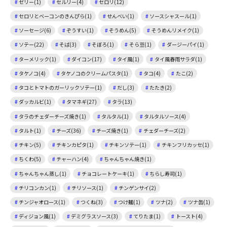
ゼリー(1)
セルリー(4)
セロリ(12)
セロリとベーコンのきんぴら(1)
せんべい(1)
ソースシャスール(1)
ソーセージ(6)
ぞうすい(1)
そうめん(5)
そうめんリメイク(1)
ソテー(22)
そば(3)
そぼろ(1)
そら豆(1)
ダージーパイ(1)
ターメリック(1)
ダイコン(17)
タイ風(1)
タイ風春雨サラダ(1)
タケノコ(4)
タケノコのクリームパスタ(1)
タコ(4)
たこ(2)
タコとトマトのガーリックソテー(1)
だし(3)
たたき(2)
ダッカルビ(1)
タマネギ(27)
タラ(13)
タラのチェダーチーズ焼き(1)
タルタル(1)
タルタルソース(4)
タルト(1)
チーズ(36)
チーズ焼き(1)
チェダーチーズ(2)
チキン(5)
チキンカピタ(1)
チキンソテー(1)
チキンフリカッセ(1)
ちくわ(5)
チャーハン(4)
ちゃんちゃん焼き(1)
ちゃんちゃん蒸し(1)
チョコレートケーキ(1)
ちらし寿司(1)
チリコンカン(1)
チリソース(1)
チンゲンサイ(2)
チンジャオロース(1)
つくね(3)
つけ麺(1)
ツナ(2)
ツナ缶(1)
ディジョン風(1)
デミグラスソース(3)
てりたま(1)
トースト(4)