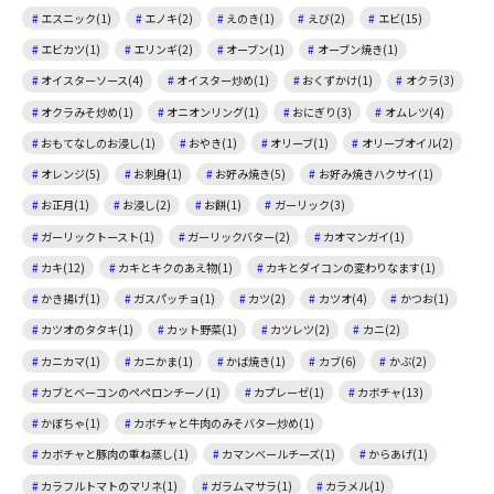
エスニック(1)
エノキ(2)
えのき(1)
えび(2)
エビ(15)
エビカツ(1)
エリンギ(2)
オーブン(1)
オーブン焼き(1)
オイスターソース(4)
オイスター炒め(1)
おくずかけ(1)
オクラ(3)
オクラみそ炒め(1)
オニオンリング(1)
おにぎり(3)
オムレツ(4)
おもてなしのお浸し(1)
おやき(1)
オリーブ(1)
オリーブオイル(2)
オレンジ(5)
お刺身(1)
お好み焼き(5)
お好み焼きハクサイ(1)
お正月(1)
お浸し(2)
お餅(1)
ガーリック(3)
ガーリックトースト(1)
ガーリックバター(2)
カオマンガイ(1)
カキ(12)
カキとキクのあえ物(1)
カキとダイコンの変わりなます(1)
かき揚げ(1)
ガスパッチョ(1)
カツ(2)
カツオ(4)
かつお(1)
カツオのタタキ(1)
カット野菜(1)
カツレツ(2)
カニ(2)
カニカマ(1)
カニかま(1)
かば焼き(1)
カブ(6)
かぶ(2)
カブとベーコンのペペロンチーノ(1)
カプレーゼ(1)
カボチャ(13)
かぼちゃ(1)
カボチャと牛肉のみそバター炒め(1)
カボチャと豚肉の重ね蒸し(1)
カマンベールチーズ(1)
からあげ(1)
カラフルトマトのマリネ(1)
ガラムマサラ(1)
カラメル(1)