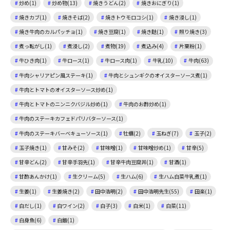
炒め(1)
炒め物(13)
焼きうどん(2)
焼きおにぎり(1)
焼きカブ(1)
焼きそば(2)
焼きトウモロコシ(1)
焼き浸し(1)
焼き牛肉のカルパッチョ(1)
焼き豆腐(1)
焼き麩(1)
照り焼き(3)
煮っ転がし(1)
煮浸し(2)
煮物(19)
煮込み(4)
片栗粉(1)
牛ひき肉(1)
牛ロース(1)
牛ロース肉(1)
牛乳(10)
牛肉(63)
牛肉シャリアピン風ステーキ(1)
牛肉とシュンギクのオイスターソース煮(1)
牛肉とトマトのオイスターソース炒め(1)
牛肉とトマトのニンニクバジル炒め(1)
牛肉のお酢炒め(1)
牛肉のステーキカフェドパリバターソース(1)
牛肉のステーキバーベキューソース(1)
牡蠣(2)
玉ねぎ(7)
玉子(2)
玉子焼き(1)
甘みそ(2)
甘味噌(1)
甘味噌炒め(1)
甘辛(5)
甘辛どん(2)
甘辛手羽先(1)
甘辛牛肉豆腐丼(1)
甘酒(1)
甘酢あんかけ(1)
生クリーム(5)
生ハム(6)
生ハム白菜牛乳煮(1)
生姜(1)
生姜焼き(2)
田中浩明(2)
田中浩明先生(55)
田楽(1)
白だし(1)
白ワイン(2)
白子(3)
白米(1)
白菜(11)
白身魚(6)
白飯(1)