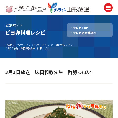
ピヨ卵ワイド
テレビTOP
テレビ
ピヨ卵料理レシピ
テレビ週間番組表
TV
ラジオ
HOME
>
YBCテレビ
>
ピヨ卵ワイド
>
ピヨ卵料理レシピ
>
3月1日放送 味田和教先生 酢豚っぽい
Radio
ニュース
News
3月1日放送 味田和教先生 酢豚っぽい
アナウンサー
Announcer
イベント
Event
試写会・プレゼント
Present