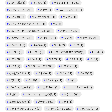
バター醤油(3)
はちみつ(1)
ハッシュドオニオン(1)
ハッシュドビーフ(1)
バナナ(1)
ハニーマスタード(1)
パプリカ(12)
パプリカパウダー(1)
ハマグリ(1)
ハマグリと菜の花のビアンコ(1)
ハム(3)
ハム・ソーセージの薬味ソース炒め(1)
ハヤシライス(2)
バルサミコソース(1)
ハロウィン(1)
パン(7)
パンナコッタ(1)
ハンバーグ(3)
はんぺん(4)
パン粉(2)
ビーフ(1)
ビーフン(3)
ピーマン(9)
ピーマンとひき肉の炒め物(1)
ビール(1)
ビアンコ(1)
ピカタ(1)
ひき肉(11)
ピクルス(1)
ピザ(4)
ひじき(2)
ひじきと大豆の煮物(1)
ビスケット(1)
ひっぱりうどん(1)
ビネガー(1)
ビビンバ(1)
ピヨ卵(35)
ピラフ(2)
ピリ辛(5)
ピンチョス(1)
ふ(1)
ブーランジェール(1)
フェデリーニ(2)
フォレスティエール(1)
ふき(1)
フキとレンコンの炒り煮(1)
ふきのとう(1)
ふきのとうみそ(1)
プチトマト(1)
フライ(1)
フライパングリルサンド(1)
フライパンで２品(1)
フランスパン(1)