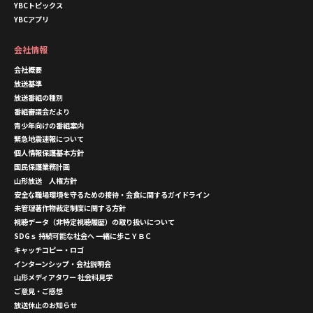
YBCトピックス
YBCアプリ
会社情報
会社概要
放送基準
放送番組の種別
番組審議会だより
青少年向けの番組案内
緊急地震速報について
個人情報保護基本方針
国民保護業務計画
山形放送 人権方針
安全な職場環境を守るための接待・会食に関するガイドライン
未管理著作物裁定制度に関する方針
視聴データ（非特定視聴履歴）の取り扱いについて
SDGｓ 持続可能な社会へ 一緒に歩こＹＢＣ
キャッチコピー・ロゴ
インターンシップ・会社説明会
山形メディアタワー 社会科見学
ご意見・ご感想
放送休止のお知らせ