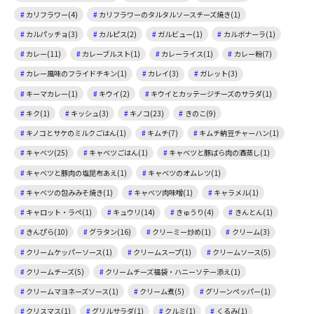
カリフラワー(4)
カリフラワーのタルタルソースチーズ焼き(1)
カルパッチョ(3)
カルピス(2)
ガルビュー(1)
カルボナーラ(1)
カレー(11)
カレーブルスト(1)
カレーライス(1)
カレー粉(7)
カレー風味のフライドチキン(1)
カレイ(3)
ガレット(3)
キーマカレー(1)
キウイ(2)
キウイとカッテージチーズのサラダ(1)
キク(1)
キッシュ(3)
キノコ(23)
きのこ(9)
キノコとサケのミルクごはん(1)
キムチ(7)
キムチ納豆チャーハン(1)
キャベツ(25)
キャベツごはん(1)
キャベツと豚ばら肉の酒蒸し(1)
キャベツと豚肉の塩昆布あえ(1)
キャベツのオムレツ(1)
キャベツの包みみそ焼き(1)
キャベツ肉味噌(1)
キャラメル(1)
キャロット・ラペ(1)
キュウリ(14)
きゅうり(4)
きんとん(1)
きんぴら(10)
グラタン(16)
クリーミー炒め(1)
クリーム(3)
クリームケッパーソース(1)
クリームスープ(1)
クリームソース(5)
クリームチーズ(5)
クリームチーズ福袋・ハニーソテー添え(1)
クリームマヨネーズソース(1)
クリーム煮(5)
グリーンペッパー(1)
クリスマス(1)
グリルサラダ(1)
クルミ(1)
くるみ(1)