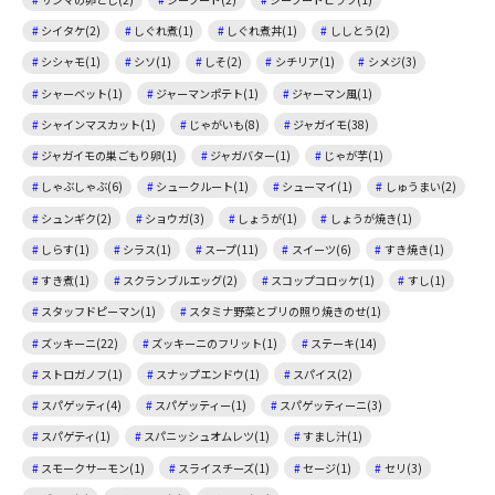
シイタケ(2)
しぐれ煮(1)
しぐれ煮丼(1)
ししとう(2)
シシャモ(1)
シソ(1)
しそ(2)
シチリア(1)
シメジ(3)
シャーベット(1)
ジャーマンポテト(1)
ジャーマン風(1)
シャインマスカット(1)
じゃがいも(8)
ジャガイモ(38)
ジャガイモの巣ごもり卵(1)
ジャガバター(1)
じゃが芋(1)
しゃぶしゃぶ(6)
シュークルート(1)
シューマイ(1)
しゅうまい(2)
シュンギク(2)
ショウガ(3)
しょうが(1)
しょうが焼き(1)
しらす(1)
シラス(1)
スープ(11)
スイーツ(6)
すき焼き(1)
すき煮(1)
スクランブルエッグ(2)
スコップコロッケ(1)
すし(1)
スタッフドピーマン(1)
スタミナ野菜とブリの照り焼きのせ(1)
ズッキーニ(22)
ズッキーニのフリット(1)
ステーキ(14)
ストロガノフ(1)
スナップエンドウ(1)
スパイス(2)
スパゲッティ(4)
スパゲッティー(1)
スパゲッティーニ(3)
スパゲティ(1)
スパニッシュオムレツ(1)
すまし汁(1)
スモークサーモン(1)
スライスチーズ(1)
セージ(1)
セリ(3)