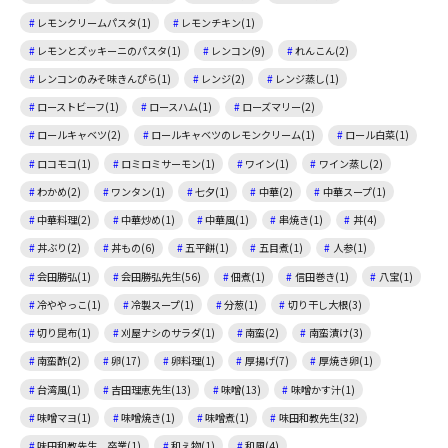
レモンクリームパスタ(1)
レモンチキン(1)
レモンとズッキーニのパスタ(1)
レンコン(9)
れんこん(2)
レンコンのみそ味きんぴら(1)
レンジ(2)
レンジ蒸し(1)
ローストビーフ(1)
ロースハム(1)
ローズマリー(2)
ロールキャベツ(2)
ロールキャベツのレモンクリーム(1)
ロール白菜(1)
ロコモコ(1)
ロミロミサーモン(1)
ワイン(1)
ワイン蒸し(2)
わかめ(2)
ワンタン(1)
七夕(1)
中華(2)
中華スープ(1)
中華料理(2)
中華炒め(1)
中華風(1)
串焼き(1)
丼(4)
丼ぶり(2)
丼もの(6)
五平餅(1)
五目煮(1)
人参(1)
会田勝弘(1)
会田勝弘先生(56)
佃煮(1)
信田巻き(1)
八宝(1)
冷ややっこ(1)
冷製スープ(1)
分葱(1)
切り干し大根(3)
切り昆布(1)
刈屋ナシのサラダ(1)
南蛮(2)
南蛮漬け(3)
南蛮酢(2)
卵(17)
卵料理(1)
厚揚げ(7)
厚焼き卵(1)
台湾風(1)
吉田理恵先生(13)
味噌(13)
味噌かす汁(1)
味噌マヨ(1)
味噌焼き(1)
味噌煮(1)
味田和教先生(32)
味田和教先生 卒業(1)
和え物(1)
和風(4)