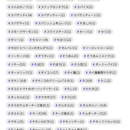
ストロガノフ(1)
スナップエンドウ(1)
スパイス(2)
スパゲッティ(4)
スパゲッティー(1)
スパゲッティーニ(3)
スパゲティ(1)
スパニッシュオムレツ(1)
すまし汁(1)
スモークサーモン(1)
スライスチーズ(1)
セージ(1)
セリ(3)
ゼリー(1)
セルリー(4)
セロリ(12)
セロリとベーコンのきんぴら(1)
せんべい(1)
ソースシャスール(1)
ソーセージ(6)
ぞうすい(1)
そうめん(5)
そうめんリメイク(1)
ソテー(22)
そば(3)
そぼろ(1)
そら豆(1)
ダージーパイ(1)
ターメリック(1)
ダイコン(17)
タイ風(1)
タイ風春雨サラダ(1)
タケノコ(4)
タケノコのクリームパスタ(1)
タコ(4)
たこ(2)
タコとトマトのガーリックソテー(1)
だし(3)
たたき(2)
ダッカルビ(1)
タマネギ(27)
タラ(13)
タラのチェダーチーズ焼き(1)
タルタル(1)
タルタルソース(4)
タルト(1)
チーズ(36)
チーズ焼き(1)
チェダーチーズ(2)
チキン(5)
チキンカピタ(1)
チキンソテー(1)
チキンフリカッセ(1)
ちくわ(5)
チャーハン(4)
ちゃんちゃん焼き(1)