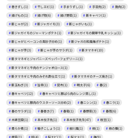
巻きずし(1)
干しエビ(1)
手まりずし(1)
手羽先(2)
挽肉(2)
揚げもの(1)
揚げ物(6)
揚げ野菜(1)
新キャベツ(1)
新じゃが(2)
新ジャガイモ(3)
新じゃがいも(1)
新ジャガイモのジャーマンポテト(1)
新ジャガイモの簡単牛乳キッシュ(1)
新じゃがとベーコンの真砂子炒め(1)
新ジャガの和風梅ポテト(1)
新じゃが芋(3)
新じゃが芋のサラダ(1)
新タマネギ(10)
新タマネギとジャパニーズペッパーフェデリーニ(1)
新タマネギと牛肉のチンジャオロース(1)
新タマネギと牛肉のみぞれ酢仕立て(1)
新タマネギのチーズ焼き(1)
新玉ねぎ(3)
旨辛(1)
昆布(1)
明太子(6)
春(2)
春キャベツ(12)
春キャベツと豚ばら肉のレンジ蒸し(1)
春キャベツと豚肉のウスターソース炒め(2)
春ニシン(1)
春ニラ(1)
春のサラダ(1)
春巻き(7)
春菊(1)
春野菜(3)
春雨(6)
木綿豆腐(1)
本木悦子先(1)
本木悦子先生(47)
枝豆(1)
柔らか煮(1)
柚子こしょう(1)
柳川風(1)
柿(1)
柿の種(1)
根菜(1)
桃(4)
桜エビ(1)
桜マス(1)
梅(9)