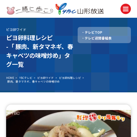
ピヨ卵ワイド
テレビTOP
テレビ
ピヨ卵料理レシピ
テレビ週間番組表
TV
-「
豚肉、新タマネギ、春
ラジオ
キャベツの味噌炒め」タ
Radio
グ一覧
ニュース
News
HOME
>
YBCテレビ
>
ピヨ卵ワイド
>
ピヨ卵料理レシピ
>
豚肉、新タマネギ、春キャベツの味噌炒め
アナウンサー
Announcer
イベント
Event
試写会・プレゼント
Present