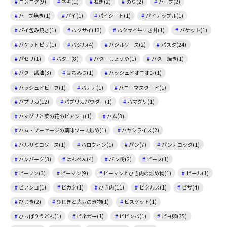
ニンニク(9)
ネギ(1)
ねぎ(2)
のり(2)
ハーブ(2)
ハーブ焼き(1)
パイ(1)
パイシート(1)
パイナップル(1)
パイ包み焼き(1)
ハクサイ(13)
ハクサイ牛すき丼(1)
バケット(1)
バケットピザ(1)
バジル(4)
バジルソース(2)
パスタ(24)
パセリ(1)
バター(8)
バターしょうゆ(1)
バター焼き(1)
バター醤油(3)
はちみつ(1)
ハッシュドオニオン(1)
ハッシュドビーフ(1)
バナナ(1)
ハニーマスタード(1)
パプリカ(12)
パプリカパウダー(1)
ハマグリ(1)
ハマグリと菜の花のビアンコ(1)
ハム(3)
ハム・ソーセージの薬味ソース炒め(1)
ハヤシライス(2)
バルサミコソース(1)
ハロウィン(1)
パン(7)
パンナコッタ(1)
ハンバーグ(3)
はんぺん(4)
パン粉(2)
ビーフ(1)
ビーフン(3)
ピーマン(9)
ピーマンとひき肉の炒め物(1)
ビール(1)
ビアンコ(1)
ピカタ(1)
ひき肉(11)
ピクルス(1)
ピザ(4)
ひじき(2)
ひじきと大豆の煮物(1)
ビスケット(1)
ひっぱりうどん(1)
ビネガー(1)
ビビンバ(1)
ピヨ卵(35)