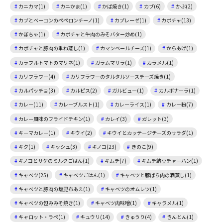
カニカマ(1)
カニかま(1)
かば焼き(1)
カブ(6)
かぶ(2)
カブとベーコンのペペロンチーノ(1)
カプレーゼ(1)
カボチャ(13)
かぼちゃ(1)
カボチャと牛肉のみそバター炒め(1)
カボチャと豚肉の重ね蒸し(1)
カマンベールチーズ(1)
からあげ(1)
カラフルトマトのマリネ(1)
ガラムマサラ(1)
カラメル(1)
カリフラワー(4)
カリフラワーのタルタルソースチーズ焼き(1)
カルパッチョ(3)
カルピス(2)
ガルビュー(1)
カルボナーラ(1)
カレー(11)
カレーブルスト(1)
カレーライス(1)
カレー粉(7)
カレー風味のフライドチキン(1)
カレイ(3)
ガレット(3)
キーマカレー(1)
キウイ(2)
キウイとカッテージチーズのサラダ(1)
キク(1)
キッシュ(3)
キノコ(23)
きのこ(9)
キノコとサケのミルクごはん(1)
キムチ(7)
キムチ納豆チャーハン(1)
キャベツ(25)
キャベツごはん(1)
キャベツと豚ばら肉の酒蒸し(1)
キャベツと豚肉の塩昆布あえ(1)
キャベツのオムレツ(1)
キャベツの包みみそ焼き(1)
キャベツ肉味噌(1)
キャラメル(1)
キャロット・ラペ(1)
キュウリ(14)
きゅうり(4)
きんとん(1)