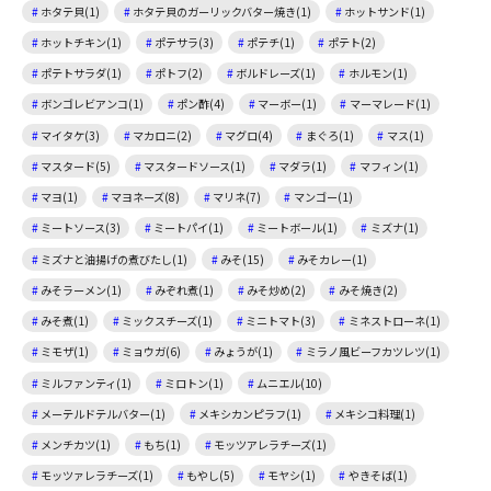
ホタテ貝(1)
ホタテ貝のガーリックバター焼き(1)
ホットサンド(1)
ホットチキン(1)
ポテサラ(3)
ポテチ(1)
ポテト(2)
ポテトサラダ(1)
ポトフ(2)
ボルドレーズ(1)
ホルモン(1)
ボンゴレビアンコ(1)
ポン酢(4)
マーボー(1)
マーマレード(1)
マイタケ(3)
マカロニ(2)
マグロ(4)
まぐろ(1)
マス(1)
マスタード(5)
マスタードソース(1)
マダラ(1)
マフィン(1)
マヨ(1)
マヨネーズ(8)
マリネ(7)
マンゴー(1)
ミートソース(3)
ミートパイ(1)
ミートボール(1)
ミズナ(1)
ミズナと油揚げの煮びたし(1)
みそ(15)
みそカレー(1)
みそラーメン(1)
みぞれ煮(1)
みそ炒め(2)
みそ焼き(2)
みそ煮(1)
ミックスチーズ(1)
ミニトマト(3)
ミネストローネ(1)
ミモザ(1)
ミョウガ(6)
みょうが(1)
ミラノ風ビーフカツレツ(1)
ミルファンティ(1)
ミロトン(1)
ムニエル(10)
メーテルドテルバター(1)
メキシカンピラフ(1)
メキシコ料理(1)
メンチカツ(1)
もち(1)
モッツアレラチーズ(1)
モッツァレラチーズ(1)
もやし(5)
モヤシ(1)
やきそば(1)