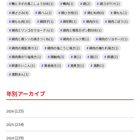
鴨とネギの黒こしょう炒め(1)
鴨肉(1)
鶏(2)
鶏ゴボウ汁(1)
鶏ささみ(4)
鶏ハム(1)
鶏ひき肉(5)
鶏むね肉(6)
鶏もも(1)
鶏もも肉(10)
鶏団子(1)
鶏甘酢(1)
鶏肉(93)
鶏肉ごぼう(1)
鶏肉とリンゴのマヨーグル(1)
鶏肉と根菜のポン酢炒め(1)
鶏肉と青シソの焼きつくね(1)
鶏肉のミルク煮(1)
鶏肉のリヨネーズ(1)
鶏肉の南蛮漬け(1)
鶏肉の塩こうじ焼き(1)
鶏肉の梅たれ焼き(1)
鶏肉青のり塩焼き(1)
鶏胸肉(3)
麦(1)
麩(3)
麻婆(2)
麻婆だいこん(1)
黄金焼き(1)
黒煮豆(1)
黒酢(1)
黒酢あん(1)
年別アーカイブ
(125)
2026
(234)
2025
(229)
2024