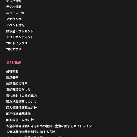
テレビ情報
ラジオ情報
ニュース一覧
アナウンサー
イベント情報
試写会・プレゼント
ＹＢＣオンデマンド
YBCトピックス
YBCアプリ
会社情報
会社概要
放送基準
放送番組の種別
番組審議会だより
青少年向けの番組案内
緊急地震速報について
個人情報保護基本方針
国民保護業務計画
山形放送 人権方針
安全な職場環境を守るための接待・会食に関するガイドライン
未管理著作物裁定制度に関する方針