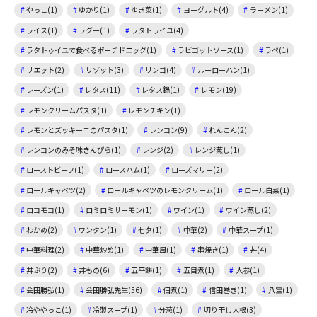
やっこ(1)
ゆかり(1)
ゆき菜(1)
ヨーグルト(4)
ラーメン(1)
ライス(1)
ラグー(1)
ラタトゥイユ(4)
ラタトゥイユで食べるポーチドエッグ(1)
ラビゴットソース(1)
ラペ(1)
リエット(2)
リゾット(3)
リンゴ(4)
ルーローハン(1)
レーズン(1)
レタス(11)
レタス鍋(1)
レモン(19)
レモンクリームパスタ(1)
レモンチキン(1)
レモンとズッキーニのパスタ(1)
レンコン(9)
れんこん(2)
レンコンのみそ味きんぴら(1)
レンジ(2)
レンジ蒸し(1)
ローストビーフ(1)
ロースハム(1)
ローズマリー(2)
ロールキャベツ(2)
ロールキャベツのレモンクリーム(1)
ロール白菜(1)
ロコモコ(1)
ロミロミサーモン(1)
ワイン(1)
ワイン蒸し(2)
わかめ(2)
ワンタン(1)
七夕(1)
中華(2)
中華スープ(1)
中華料理(2)
中華炒め(1)
中華風(1)
串焼き(1)
丼(4)
丼ぶり(2)
丼もの(6)
五平餅(1)
五目煮(1)
人参(1)
会田勝弘(1)
会田勝弘先生(56)
佃煮(1)
信田巻き(1)
八宝(1)
冷ややっこ(1)
冷製スープ(1)
分葱(1)
切り干し大根(3)