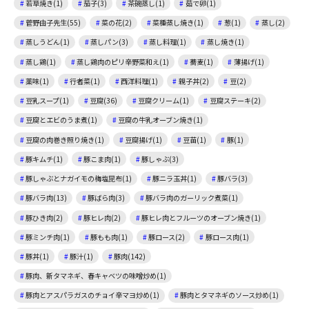
若草焼き(1)
茄子(3)
茶碗蒸し(1)
茹で卵(1)
菅野由子先生(55)
菜の花(2)
菜種蒸し焼き(1)
葱(1)
蒸し(2)
蒸しうどん(1)
蒸しパン(3)
蒸し料理(1)
蒸し焼き(1)
蒸し鶏(1)
蒸し鶏肉のピリ辛野菜和え(1)
蕎麦(1)
薄揚げ(1)
薬味(1)
行者菜(1)
西洋料理(1)
親子丼(2)
豆(2)
豆乳スープ(1)
豆腐(36)
豆腐クリーム(1)
豆腐ステーキ(2)
豆腐とエビのうま煮(1)
豆腐の牛乳オーブン焼き(1)
豆腐の肉巻き照り焼き(1)
豆腐揚げ(1)
豆苗(1)
豚(1)
豚キムチ(1)
豚こま肉(1)
豚しゃぶ(3)
豚しゃぶとナガイモの梅塩昆布(1)
豚ニラ玉丼(1)
豚バラ(3)
豚バラ肉(13)
豚ばら肉(3)
豚バラ肉のガーリック煮菜(1)
豚ひき肉(2)
豚ヒレ肉(2)
豚ヒレ肉とフルーツのオーブン焼き(1)
豚ミンチ肉(1)
豚もも肉(1)
豚ロース(2)
豚ロース肉(1)
豚丼(1)
豚汁(1)
豚肉(142)
豚肉、新タマネギ、春キャベツの味噌炒め(1)
豚肉とアスパラガスのチョイ辛マヨ炒め(1)
豚肉とタマネギのソース炒め(1)