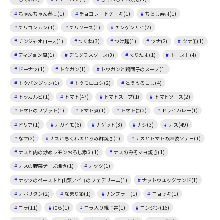
ちゃんちゃん蒸し(1)
チョコレートケーキ(1)
ちらし寿司(1)
チリコンカン(1)
チリソース(1)
チンゲンサイ(2)
チンジャオロース(1)
つくね(3)
つけ麺(1)
ツナ(2)
ツナ缶(1)
ディジョン風(1)
デミグラスソース(3)
てりたま(1)
トースト(4)
ドーナツ(1)
トウガン(1)
トウガンと鶏団子のスープ(1)
トウバンジャン(1)
トウモロコシ(2)
とうもろこし(4)
トッカルビ(1)
トマト(47)
トマトスープ(1)
トマトソース(2)
トマトのリゾット(1)
トマト煮(1)
トマト缶(3)
ドライカレー(1)
ドリア(1)
ナガイモ(6)
ナゲット(3)
ナシ(3)
ナス(49)
なす(2)
ナスとちくわのとろみ酢焼き(1)
ナスとトマトの麻婆ソテー(1)
ナスと肉の炒めレモンおろし添え(1)
ナスのみそマヨ焼き(1)
ナスの野菜チーズ焼き(1)
ナッツ(1)
ナッツのペーストと山菜アイコのフェデリーニ(1)
ナットウエッグサンド(1)
ナポリタン(2)
なまり節(1)
ナンプラー(1)
ニョッキ(1)
ニラ(11)
にら(1)
ニラ入り親子丼(1)
ニンジン(16)