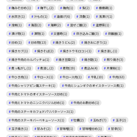
梅みそ炒め(1)
梅干し(2)
梅肉(1)
梨(2)
棒棒鶏(1)
水炊き(1)
汁もの(1)
油揚げ(6)
洋食(1)
浅漬け(1)
浅蜊(1)
海苔(2)
海鮮(2)
混ぜご飯(2)
温野菜(1)
漬け物(1)
漬物(1)
災害時(1)
炊き込みご飯(3)
炊飯器(1)
炒め(1)
炒め物(13)
焼きうどん(2)
焼きおにぎり(1)
焼きカブ(1)
焼きそば(2)
焼きトウモロコシ(1)
焼き浸し(1)
焼き牛肉のカルパッチョ(1)
焼き豆腐(1)
焼き麩(1)
照り焼き(3)
煮っ転がし(1)
煮浸し(2)
煮物(19)
煮込み(4)
片栗粉(1)
牛ひき肉(1)
牛ロース(1)
牛ロース肉(1)
牛乳(10)
牛肉(63)
牛肉シャリアピン風ステーキ(1)
牛肉とシュンギクのオイスターソース煮(1)
牛肉とトマトのオイスターソース炒め(1)
牛肉とトマトのニンニクバジル炒め(1)
牛肉のお酢炒め(1)
牛肉のステーキカフェドパリバターソース(1)
牛肉のステーキバーベキューソース(1)
牡蠣(2)
玉ねぎ(7)
玉子(2)
玉子焼き(1)
甘みそ(2)
甘味噌(1)
甘味噌炒め(1)
甘辛(5)