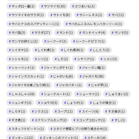
サッポロ一番(1)
サツマイモ(10)
さつまいも(1)
サツマイモのサラダ(1)
サトイモ(8)
サニーレタス(1)
サバ(11)
サバとナスのスパゲッティーニ(1)
サバのムニエルレモンバターソース(1)
サバ缶(3)
サラダ(27)
サンド(1)
サンドイッチ(4)
サンマ(5)
サンマの卵とじ(2)
シーフード(2)
シーフードピラフ(1)
シイタケ(2)
しぐれ煮(1)
しぐれ煮丼(1)
ししとう(2)
シシャモ(1)
シソ(1)
しそ(2)
シチリア(1)
シメジ(3)
シャーベット(1)
ジャーマンポテト(1)
ジャーマン風(1)
シャインマスカット(1)
じゃがいも(8)
ジャガイモ(38)
ジャガイモの巣ごもり卵(1)
ジャガバター(1)
じゃが芋(1)
しゃぶしゃぶ(6)
シュークルート(1)
シューマイ(1)
しゅうまい(2)
シュンギク(2)
ショウガ(3)
しょうが(1)
しょうが焼き(1)
しらす(1)
シラス(1)
スープ(11)
スイーツ(6)
すき焼き(1)
すき煮(1)
スクランブルエッグ(2)
スコップコロッケ(1)
すし(1)
スタッフドピーマン(1)
スタミナ野菜とブリの照り焼きのせ(1)
ズッキーニ(22)
ズッキーニのフリット(1)
ステーキ(14)