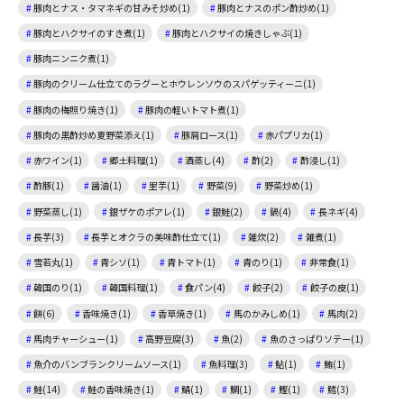
豚肉とナス・タマネギの甘みそ炒め(1)
豚肉とナスのポン酢炒め(1)
豚肉とハクサイのすき煮(1)
豚肉とハクサイの焼きしゃぶ(1)
豚肉ニンニク煮(1)
豚肉のクリーム仕立てのラグーとホウレンソウのスパゲッティーニ(1)
豚肉の梅照り焼き(1)
豚肉の軽いトマト煮(1)
豚肉の黒酢炒め夏野菜添え(1)
豚肩ロース(1)
赤パプリカ(1)
赤ワイン(1)
郷土料理(1)
酒蒸し(4)
酢(2)
酢浸し(1)
酢豚(1)
醤油(1)
里芋(1)
野菜(9)
野菜炒め(1)
野菜蒸し(1)
銀ザケのポアレ(1)
銀鮭(2)
鍋(4)
長ネギ(4)
長芋(3)
長芋とオクラの美味酢仕立て(1)
雑炊(2)
雑煮(1)
雪若丸(1)
青シソ(1)
青トマト(1)
青のり(1)
非常食(1)
韓国のり(1)
韓国料理(1)
食パン(4)
餃子(2)
餃子の皮(1)
餅(6)
香味焼き(1)
香草焼き(1)
馬のかみしめ(1)
馬肉(2)
馬肉チャーシュー(1)
高野豆腐(3)
魚(2)
魚のさっぱりソテー(1)
魚介のバンブランクリームソース(1)
魚料理(3)
鮎(1)
鮪(1)
鮭(14)
鮭の香味焼き(1)
鯖(1)
鯛(1)
鰹(1)
鱈(3)