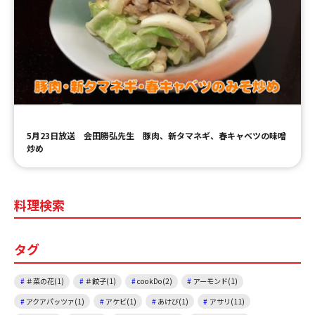
ＹＢＣオンデマンド
やまがた情熱市場
5月23日放送 会田勝弘先生 豚肉、新タマネギ、春キャベツの味噌
炒め
料理検索
タグ
＃菜の花(1)
＃餃子(1)
cookDo(2)
アーモンド(1)
アクアパッツァ(1)
アケビ(1)
あけび(1)
アサリ(11)