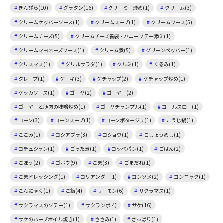
きんぴら(10)
グラタン(16)
クリーミー炒め(1)
クリーム(3)
クリームケッパーソース(1)
クリームスープ(1)
クリームソース(5)
クリームチーズ(5)
クリームチーズ福袋・ハニーソテー添え(1)
クリームマヨネーズソース(1)
クリーム煮(5)
グリーンペッパー(1)
クリスマス(1)
グリルサラダ(1)
クルミ(1)
くるみ(1)
クレープ(1)
ケーキ(3)
ケチャップ(2)
ケチャップ炒め(1)
ケッカソース(1)
ゴーヤ(2)
ゴーヤー(2)
ゴーヤーと豚肉の味噌炒め(1)
ゴーヤチャンプル(1)
コールスロー(1)
コーン(3)
コーンスープ(1)
コーンポタージュ(1)
こうじ鍋(1)
こごみ(1)
コシアブラ(3)
コショウ(1)
こしょうめし(1)
コチュジャン(1)
ごった煮(1)
コッペパン(1)
ごはん(2)
ごぼう(2)
ゴボウ(9)
ごま(3)
ごまだれ(1)
ごまドレッシング(1)
コリアンダー(1)
コンソメ(2)
コンニャク(1)
こんにゃく(1)
ご飯(4)
サーモン(6)
サクラマス(1)
サクラマスのソテー(1)
サクランボ(4)
サケ(16)
サケのハーブオイル焼き(1)
ささみ(1)
さっぱり(1)