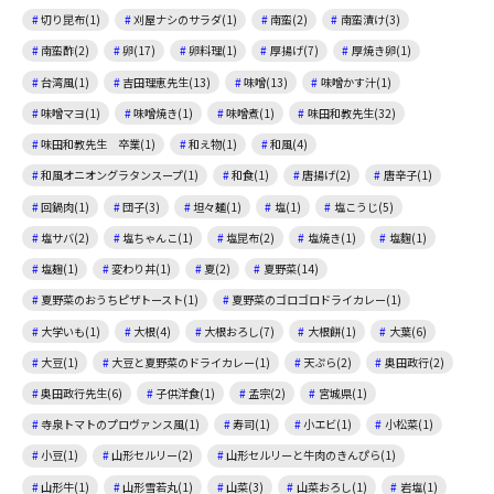
切り昆布(1)
刈屋ナシのサラダ(1)
南蛮(2)
南蛮漬け(3)
南蛮酢(2)
卵(17)
卵料理(1)
厚揚げ(7)
厚焼き卵(1)
台湾風(1)
吉田理恵先生(13)
味噌(13)
味噌かす汁(1)
味噌マヨ(1)
味噌焼き(1)
味噌煮(1)
味田和教先生(32)
味田和教先生 卒業(1)
和え物(1)
和風(4)
和風オニオングラタンスープ(1)
和食(1)
唐揚げ(2)
唐辛子(1)
回鍋肉(1)
団子(3)
坦々麺(1)
塩(1)
塩こうじ(5)
塩サバ(2)
塩ちゃんこ(1)
塩昆布(2)
塩焼き(1)
塩麴(1)
塩麹(1)
変わり丼(1)
夏(2)
夏野菜(14)
夏野菜のおうちピザトースト(1)
夏野菜のゴロゴロドライカレー(1)
大学いも(1)
大根(4)
大根おろし(7)
大根餅(1)
大葉(6)
大豆(1)
大豆と夏野菜のドライカレー(1)
天ぷら(2)
奥田政行(2)
奥田政行先生(6)
子供洋食(1)
孟宗(2)
宮城県(1)
寺泉トマトのプロヴァンス風(1)
寿司(1)
小エビ(1)
小松菜(1)
小豆(1)
山形セルリー(2)
山形セルリーと牛肉のきんぴら(1)
山形牛(1)
山形雪若丸(1)
山菜(3)
山菜おろし(1)
岩塩(1)