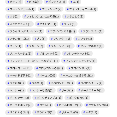
ピラフ(2)
ピリ辛(5)
ピンチョス(1)
ふ(1)
ブーランジェール(1)
フェデリーニ(2)
フォレスティエール(1)
ふき(1)
フキとレンコンの炒り煮(1)
ふきのとう(1)
ふきのとうみそ(1)
プチトマト(1)
フライ(1)
フライパングリルサンド(1)
フライパンで２品(1)
フランスパン(1)
フランセーズ(1)
ブリ(5)
フリッター(1)
フリット(3)
プリン(1)
フルーツ(7)
フルーツソース(1)
フルーツ春巻き(1)
ブルールージュ(1)
ブルスケッタ(1)
フレンチトースト(1)
フレンチトースト（パン ペルデュ）(1)
フレンチドレッシング(1)
ブロッコリー(13)
ブロッコリーの茎(1)
プロバンサル(1)
ベークドポテト(1)
ベーコン(20)
ベーコンマヨ焼きそば(1)
ベジたれ(1)
ベニエ(1)
ペペロンチーニ(1)
ペペロンチーノ(4)
ヘルシー(1)
ヘルシーな焼肉(1)
ポーク(1)
ポークステーキ(1)
ポークソテー(2)
ポークディアブル(1)
ポークピカタ(1)
ポーチドエッグ(2)
ポアレ(1)
ボイルドポーク(1)
ホウレンソウ(6)
ほうれんそう(1)
ほうれん草(5)
ポタージュ(5)
ホタテ(5)