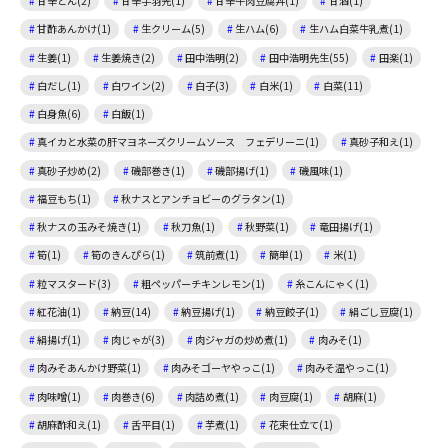
甘辛どん(2)
甘辛手羽先(1)
甘辛牛肉豆腐丼(1)
甘酒(1)
甘酢あんかけ(1)
生クリーム(5)
生ハム(6)
生ハム白菜牛乳煮(1)
生姜(1)
生姜焼き(2)
田中浩明(2)
田中浩明先生(55)
田楽(1)
白だし(1)
白ワイン(2)
白子(3)
白米(1)
白菜(11)
白身魚(6)
白飯(1)
真イカと水菜の肝マヨネーズクリームソース フェデリーニ(1)
真砂子和え(1)
真砂子炒め(2)
磯部巻き(1)
磯部揚げ(1)
磯風味(1)
福豆もち(1)
秋ナスとアンチョビーのグラタン(1)
秋ナスの玉みそ焼き(1)
秋刀魚(1)
秋野菜(1)
竜田揚げ(1)
筍(1)
筍のきんぴら(1)
筑前煮(1)
簡単(1)
米(1)
粒マスタード(3)
粗ペッパーチキンレモン(1)
糸こんにゃく(1)
紅花油(1)
納豆(14)
納豆揚げ(1)
納豆餃子(1)
絹ごし豆腐(1)
絹揚げ(1)
肉じゃが(3)
肉ジャガの炒め煮(1)
肉みそ(1)
肉みそあんかけ野菜(1)
肉みそゴーヤやっこ(1)
肉みそ温やっこ(1)
肉味噌(1)
肉巻き(6)
肉詰め煮(1)
肉豆腐(1)
胡麻(1)
胡麻酢和え(1)
舌平目(1)
芋煮(1)
花束仕立て(1)