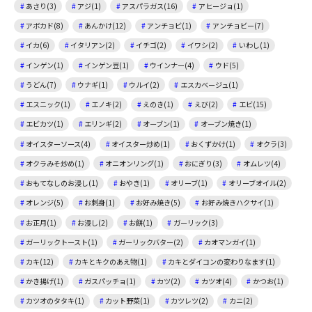
あさり(3)
アジ(1)
アスパラガス(16)
アヒージョ(1)
アボカド(8)
あんかけ(12)
アンチョビ(1)
アンチョビー(7)
イカ(6)
イタリアン(2)
イチゴ(2)
イワシ(2)
いわし(1)
インゲン(1)
インゲン豆(1)
ウインナー(4)
ウド(5)
うどん(7)
ウナギ(1)
ウルイ(2)
エスカベージュ(1)
エスニック(1)
エノキ(2)
えのき(1)
えび(2)
エビ(15)
エビカツ(1)
エリンギ(2)
オーブン(1)
オーブン焼き(1)
オイスターソース(4)
オイスター炒め(1)
おくずかけ(1)
オクラ(3)
オクラみそ炒め(1)
オニオンリング(1)
おにぎり(3)
オムレツ(4)
おもてなしのお浸し(1)
おやき(1)
オリーブ(1)
オリーブオイル(2)
オレンジ(5)
お刺身(1)
お好み焼き(5)
お好み焼きハクサイ(1)
お正月(1)
お浸し(2)
お餅(1)
ガーリック(3)
ガーリックトースト(1)
ガーリックバター(2)
カオマンガイ(1)
カキ(12)
カキとキクのあえ物(1)
カキとダイコンの変わりなます(1)
かき揚げ(1)
ガスパッチョ(1)
カツ(2)
カツオ(4)
かつお(1)
カツオのタタキ(1)
カット野菜(1)
カツレツ(2)
カニ(2)