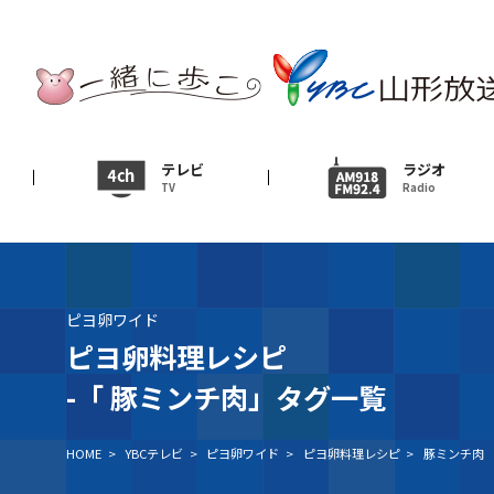
テレビ
TV
ニュース
テレビ
ラジオ
TV
Radio
News
イベント
Event
ピヨ卵ワイド
ＹＢＣオンデマンド
ピヨ卵料理レシピ
-「
豚ミンチ肉」タグ一覧
HOME
>
YBCテレビ
>
ピヨ卵ワイド
>
ピヨ卵料理レシピ
>
豚ミンチ肉