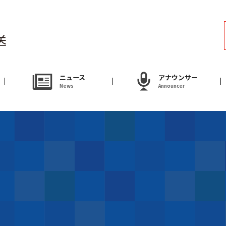
ラジオ
Radio
アナウンサー
ニュース
アナウンサー
News
Announcer
Announcer
試写会・プレゼ
Present
やまがた情熱市場