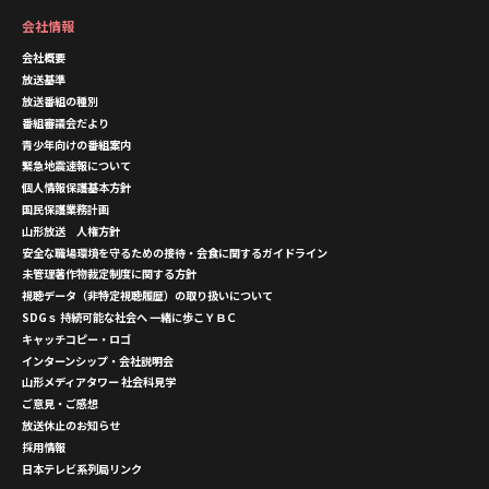
会社情報
会社概要
放送基準
放送番組の種別
番組審議会だより
青少年向けの番組案内
緊急地震速報について
個人情報保護基本方針
国民保護業務計画
山形放送 人権方針
安全な職場環境を守るための接待・会食に関するガイドライン
未管理著作物裁定制度に関する方針
視聴データ（非特定視聴履歴）の取り扱いについて
SDGｓ 持続可能な社会へ 一緒に歩こＹＢＣ
キャッチコピー・ロゴ
インターンシップ・会社説明会
山形メディアタワー 社会科見学
ご意見・ご感想
放送休止のお知らせ
採用情報
日本テレビ系列局リンク