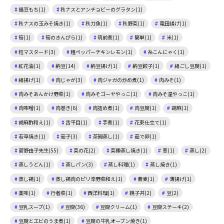
福豆もち(1)
秋ナスとアンチョビーのグラタン(1)
秋ナスの玉みそ焼き(1)
秋刀魚(1)
秋野菜(1)
竜田揚げ(1)
筍(1)
筍のきんぴら(1)
筑前煮(1)
簡単(1)
米(1)
粒マスタード(3)
粗ペッパーチキンレモン(1)
糸こんにゃく(1)
紅花油(1)
納豆(14)
納豆揚げ(1)
納豆餃子(1)
絹ごし豆腐(1)
絹揚げ(1)
肉じゃが(3)
肉ジャガの炒め煮(1)
肉みそ(1)
肉みそあんかけ野菜(1)
肉みそゴーヤやっこ(1)
肉みそ温やっこ(1)
肉味噌(1)
肉巻き(6)
肉詰め煮(1)
肉豆腐(1)
胡麻(1)
胡麻酢和え(1)
舌平目(1)
芋煮(1)
花束仕立て(1)
若草焼き(1)
茄子(3)
茶碗蒸し(1)
茹で卵(1)
菅野由子先生(55)
菜の花(2)
菜種蒸し焼き(1)
葱(1)
蒸し(2)
蒸しうどん(1)
蒸しパン(3)
蒸し料理(1)
蒸し焼き(1)
蒸し鶏(1)
蒸し鶏肉のピリ辛野菜和え(1)
蕎麦(1)
薄揚げ(1)
薬味(1)
行者菜(1)
西洋料理(1)
親子丼(2)
豆(2)
豆乳スープ(1)
豆腐(36)
豆腐クリーム(1)
豆腐ステーキ(2)
豆腐とエビのうま煮(1)
豆腐の牛乳オーブン焼き(1)