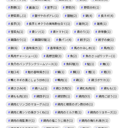
酢豚(1)
醤油(1)
里芋(1)
野菜(9)
野菜炒め(1)
野菜蒸し(1)
銀ザケのポアレ(1)
銀鮭(2)
鍋(4)
長ネギ(4)
長芋(3)
長芋とオクラの美味酢仕立て(1)
雑炊(2)
雑煮(1)
雪若丸(1)
青シソ(1)
青トマト(1)
青のり(1)
非常食(1)
韓国のり(1)
韓国料理(1)
食パン(4)
餃子(2)
餃子の皮(1)
餅(6)
香味焼き(1)
香草焼き(1)
馬のかみしめ(1)
馬肉(2)
馬肉チャーシュー(1)
高野豆腐(3)
魚(2)
魚のさっぱりソテー(1)
魚介のバンブランクリームソース(1)
魚料理(3)
鮎(1)
鮪(1)
鮭(14)
鮭の香味焼き(1)
鯖(1)
鯛(1)
鰹(1)
鱈(3)
鴨とネギの黒こしょう炒め(1)
鴨肉(1)
鶏(2)
鶏ゴボウ汁(1)
鶏ささみ(4)
鶏ハム(1)
鶏ひき肉(5)
鶏むね肉(6)
鶏もも(1)
鶏もも肉(10)
鶏団子(1)
鶏甘酢(1)
鶏肉(93)
鶏肉ごぼう(1)
鶏肉とリンゴのマヨーグル(1)
鶏肉と根菜のポン酢炒め(1)
鶏肉と青シソの焼きつくね(1)
鶏肉のミルク煮(1)
鶏肉のリヨネーズ(1)
鶏肉の南蛮漬け(1)
鶏肉の塩こうじ焼き(1)
鶏肉の梅たれ焼き(1)