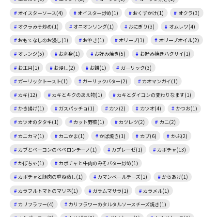
オイスターソース(4)
オイスター炒め(1)
おくずかけ(1)
オクラ(3)
オクラみそ炒め(1)
オニオンリング(1)
おにぎり(3)
オムレツ(4)
おもてなしのお浸し(1)
おやき(1)
オリーブ(1)
オリーブオイル(2)
オレンジ(5)
お刺身(1)
お好み焼き(5)
お好み焼きハクサイ(1)
お正月(1)
お浸し(2)
お餅(1)
ガーリック(3)
ガーリックトースト(1)
ガーリックバター(2)
カオマンガイ(1)
カキ(12)
カキとキクのあえ物(1)
カキとダイコンの変わりなます(1)
かき揚げ(1)
ガスパッチョ(1)
カツ(2)
カツオ(4)
かつお(1)
カツオのタタキ(1)
カット野菜(1)
カツレツ(2)
カニ(2)
カニカマ(1)
カニかま(1)
かば焼き(1)
カブ(6)
かぶ(2)
カブとベーコンのペペロンチーノ(1)
カプレーゼ(1)
カボチャ(13)
かぼちゃ(1)
カボチャと牛肉のみそバター炒め(1)
カボチャと豚肉の重ね蒸し(1)
カマンベールチーズ(1)
からあげ(1)
カラフルトマトのマリネ(1)
ガラムマサラ(1)
カラメル(1)
カリフラワー(4)
カリフラワーのタルタルソースチーズ焼き(1)