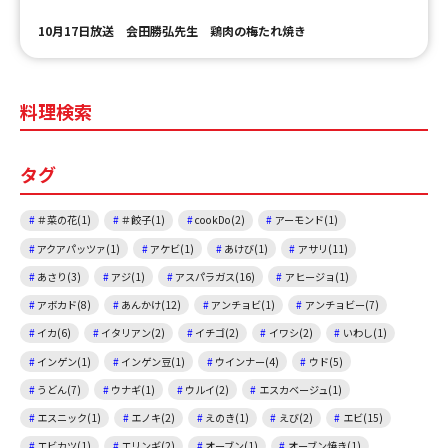
10月17日放送 会田勝弘先生 鶏肉の梅たれ焼き
料理検索
タグ
＃菜の花(1)
＃餃子(1)
cookDo(2)
アーモンド(1)
アクアパッツァ(1)
アケビ(1)
あけび(1)
アサリ(11)
あさり(3)
アジ(1)
アスパラガス(16)
アヒージョ(1)
アボカド(8)
あんかけ(12)
アンチョビ(1)
アンチョビー(7)
イカ(6)
イタリアン(2)
イチゴ(2)
イワシ(2)
いわし(1)
インゲン(1)
インゲン豆(1)
ウインナー(4)
ウド(5)
うどん(7)
ウナギ(1)
ウルイ(2)
エスカベージュ(1)
エスニック(1)
エノキ(2)
えのき(1)
えび(2)
エビ(15)
エビカツ(1)
エリンギ(2)
オーブン(1)
オーブン焼き(1)