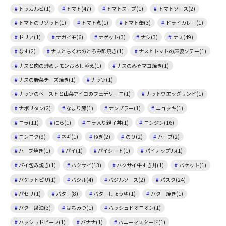
トッカルビ(1)
トマト(47)
トマトスープ(1)
トマトソース(2)
トマトのリゾット(1)
トマト煮(1)
トマト缶(3)
ドライカレー(1)
ドリア(1)
ナガイモ(6)
ナゲット(3)
ナシ(3)
ナス(49)
なす(2)
ナスとちくわのとろみ酢焼き(1)
ナスとトマトの麻婆ソテー(1)
ナスと肉の炒めレモンおろし添え(1)
ナスのみそマヨ焼き(1)
ナスの野菜チーズ焼き(1)
ナッツ(1)
ナッツのペーストと山菜アイコのフェデリーニ(1)
ナットウエッグサンド(1)
ナポリタン(2)
なまり節(1)
ナンプラー(1)
ニョッキ(1)
ニラ(11)
にら(1)
ニラ入り親子丼(1)
ニンジン(16)
ニンニク(9)
ネギ(1)
ねぎ(2)
のり(2)
ハーブ(2)
ハーブ焼き(1)
パイ(1)
パイシート(1)
パイナップル(1)
パイ包み焼き(1)
ハクサイ(13)
ハクサイ牛すき丼(1)
バケット(1)
バケットピザ(1)
バジル(4)
バジルソース(2)
パスタ(24)
パセリ(1)
バター(8)
バターしょうゆ(1)
バター焼き(1)
バター醤油(3)
はちみつ(1)
ハッシュドオニオン(1)
ハッシュドビーフ(1)
バナナ(1)
ハニーマスタード(1)