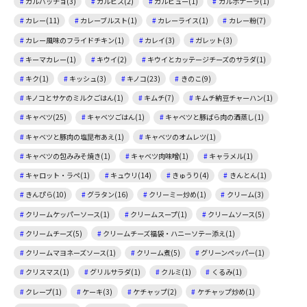
カルパッチョ(3)
カルピス(2)
ガルビュー(1)
カルボナーラ(1)
カレー(11)
カレーブルスト(1)
カレーライス(1)
カレー粉(7)
カレー風味のフライドチキン(1)
カレイ(3)
ガレット(3)
キーマカレー(1)
キウイ(2)
キウイとカッテージチーズのサラダ(1)
キク(1)
キッシュ(3)
キノコ(23)
きのこ(9)
キノコとサケのミルクごはん(1)
キムチ(7)
キムチ納豆チャーハン(1)
キャベツ(25)
キャベツごはん(1)
キャベツと豚ばら肉の酒蒸し(1)
キャベツと豚肉の塩昆布あえ(1)
キャベツのオムレツ(1)
キャベツの包みみそ焼き(1)
キャベツ肉味噌(1)
キャラメル(1)
キャロット・ラペ(1)
キュウリ(14)
きゅうり(4)
きんとん(1)
きんぴら(10)
グラタン(16)
クリーミー炒め(1)
クリーム(3)
クリームケッパーソース(1)
クリームスープ(1)
クリームソース(5)
クリームチーズ(5)
クリームチーズ福袋・ハニーソテー添え(1)
クリームマヨネーズソース(1)
クリーム煮(5)
グリーンペッパー(1)
クリスマス(1)
グリルサラダ(1)
クルミ(1)
くるみ(1)
クレープ(1)
ケーキ(3)
ケチャップ(2)
ケチャップ炒め(1)