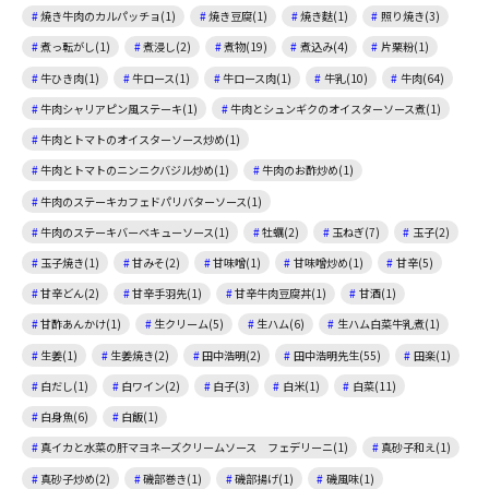
焼き牛肉のカルパッチョ(1)
焼き豆腐(1)
焼き麩(1)
照り焼き(3)
煮っ転がし(1)
煮浸し(2)
煮物(19)
煮込み(4)
片栗粉(1)
牛ひき肉(1)
牛ロース(1)
牛ロース肉(1)
牛乳(10)
牛肉(64)
牛肉シャリアピン風ステーキ(1)
牛肉とシュンギクのオイスターソース煮(1)
牛肉とトマトのオイスターソース炒め(1)
牛肉とトマトのニンニクバジル炒め(1)
牛肉のお酢炒め(1)
牛肉のステーキカフェドパリバターソース(1)
牛肉のステーキバーベキューソース(1)
牡蠣(2)
玉ねぎ(7)
玉子(2)
玉子焼き(1)
甘みそ(2)
甘味噌(1)
甘味噌炒め(1)
甘辛(5)
甘辛どん(2)
甘辛手羽先(1)
甘辛牛肉豆腐丼(1)
甘酒(1)
甘酢あんかけ(1)
生クリーム(5)
生ハム(6)
生ハム白菜牛乳煮(1)
生姜(1)
生姜焼き(2)
田中浩明(2)
田中浩明先生(55)
田楽(1)
白だし(1)
白ワイン(2)
白子(3)
白米(1)
白菜(11)
白身魚(6)
白飯(1)
真イカと水菜の肝マヨネーズクリームソース フェデリーニ(1)
真砂子和え(1)
真砂子炒め(2)
磯部巻き(1)
磯部揚げ(1)
磯風味(1)