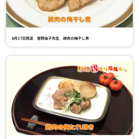
ＹＢＣオンデマンド
やまがた情熱市場
6月17日放送 菅野由子先生 鶏肉の梅干し煮