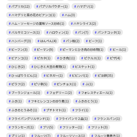
パプリカ(12)
パプリカパウダー(1)
ハマグリ(1)
ハマグリと菜の花のビアンコ(1)
ハム(3)
ハム・ソーセージの薬味ソース炒め(1)
ハヤシライス(2)
バルサミコソース(1)
ハロウィン(1)
パン(7)
パンナコッタ(1)
ハンバーグ(3)
はんぺん(4)
パン粉(2)
ビーフ(1)
ビーフン(3)
ピーマン(9)
ピーマンとひき肉の炒め物(1)
ビール(1)
ビアンコ(1)
ピカタ(1)
ひき肉(11)
ピクルス(1)
ピザ(4)
ひじき(2)
ひじきと大豆の煮物(1)
ビスケット(1)
ひっぱりうどん(1)
ビネガー(1)
ビビンバ(1)
ピヨ卵(35)
ピラフ(2)
ピリ辛(5)
ピンチョス(1)
ふ(1)
ブーランジェール(1)
フェデリーニ(2)
フォレスティエール(1)
ふき(1)
フキとレンコンの炒り煮(1)
ふきのとう(1)
ふきのとうみそ(1)
プチトマト(1)
フライ(1)
フライパングリルサンド(1)
フライパンで２品(1)
フランスパン(1)
フランセーズ(1)
ブリ(5)
フリッター(1)
フリット(3)
プリン(1)
フルーツ(7)
フルーツソース(1)
フルーツ春巻き(1)