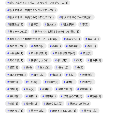
新タマネギとジャパニーズペッパーフェデリーニ(1)
新タマネギと牛肉のチンジャオロース(1)
新タマネギと牛肉のみぞれ酢仕立て(1)
新タマネギのチーズ焼き(1)
新玉ねぎ(3)
旨辛(1)
昆布(1)
明太子(6)
春(2)
春キャベツ(12)
春キャベツと豚ばら肉のレンジ蒸し(1)
春キャベツと豚肉のウスターソース炒め(2)
春ニシン(1)
春ニラ(1)
春のサラダ(1)
春巻き(7)
春菊(1)
春野菜(3)
春雨(6)
木綿豆腐(1)
本木悦子先(1)
本木悦子先生(47)
枝豆(1)
柔らか煮(1)
柚子こしょう(1)
柳川風(1)
柿(1)
柿の種(1)
根菜(1)
桃(4)
桜エビ(1)
桜マス(1)
梅(9)
梅みそ炒め(1)
梅干し(2)
梅肉(1)
梨(2)
棒棒鶏(1)
水炊き(1)
汁もの(1)
油揚げ(6)
洋食(1)
浅漬け(1)
浅蜊(1)
海苔(2)
海鮮(2)
混ぜご飯(2)
温野菜(1)
漬け物(1)
漬物(1)
災害時(1)
炊き込みご飯(3)
炊飯器(1)
炒め(1)
炒め物(13)
焼きうどん(2)
焼きおにぎり(1)
焼きカブ(1)
焼きそば(2)
焼きトウモロコシ(1)
焼き浸し(1)