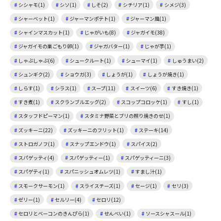
シシャモ(1)
シソ(1)
しそ(2)
シチリア(1)
シメジ(3)
シャーベット(1)
ジャーマンポテト(1)
ジャーマン風(1)
シャインマスカット(1)
じゃがいも(8)
ジャガイモ(38)
ジャガイモの巣ごもり卵(1)
ジャガバター(1)
じゃが芋(1)
しゃぶしゃぶ(6)
シュークルート(1)
シューマイ(1)
しゅうまい(2)
シュンギク(2)
ショウガ(3)
しょうが(1)
しょうが焼き(1)
しらす(1)
シラス(1)
スープ(11)
スイーツ(6)
すき焼き(1)
すき煮(1)
スクランブルエッグ(2)
スコップコロッケ(1)
すし(1)
スタッフドピーマン(1)
スタミナ野菜とブリの照り焼きのせ(1)
ズッキーニ(22)
ズッキーニのフリット(1)
ステーキ(14)
ストロガノフ(1)
スナップエンドウ(1)
スパイス(2)
スパゲッティ(4)
スパゲッティー(1)
スパゲッティーニ(3)
スパゲティ(1)
スパニッシュオムレツ(1)
すまし汁(1)
スモークサーモン(1)
スライスチーズ(1)
セージ(1)
セリ(3)
ゼリー(1)
セルリー(4)
セロリ(12)
セロリとベーコンのきんぴら(1)
せんべい(1)
ソースシャスール(1)