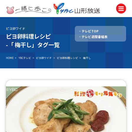
ピヨ卵ワイド
テレビTOP
テレビ
ピヨ卵料理レシピ
テレビ週間番組表
TV
-「
梅干し」タグ一覧
ラジオ
Radio
HOME
>
YBCテレビ
>
ピヨ卵ワイド
>
ピヨ卵料理レシピ
>
梅干し
ニュース
News
アナウンサー
Announcer
イベント
Event
試写会・プレゼント
Present