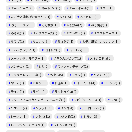
ミートソース(3)
ミートパイ(1)
ミートボール(1)
ミズナ(1)
ミズナと油揚げの煮びたし(1)
みそ(15)
みそカレー(1)
みそラーメン(1)
みぞれ煮(1)
みそ炒め(2)
みそ焼き(2)
みそ煮(1)
ミックスチーズ(1)
ミニトマト(3)
ミネストローネ(1)
ミモザ(1)
ミョウガ(6)
みょうが(1)
ミラノ風ビーフカツレツ(1)
ミルファンティ(1)
ミロトン(1)
ムニエル(10)
メーテルドテルバター(1)
メキシカンピラフ(1)
メキシコ料理(1)
メンチカツ(1)
もち(1)
モッツアレラチーズ(1)
モッツァレラチーズ(1)
もやし(5)
モヤシ(1)
やきそば(1)
やっこ(1)
ゆかり(1)
ゆき菜(1)
ヨーグルト(4)
ラーメン(1)
ライス(1)
ラグー(1)
ラタトゥイユ(4)
ラタトゥイユで食べるポーチドエッグ(1)
ラビゴットソース(1)
ラペ(1)
リエット(2)
リゾット(3)
リンゴ(4)
ルーローハン(1)
レーズン(1)
レタス(11)
レタス鍋(1)
レモン(19)
レモンクリームパスタ(1)
レモンチキン(1)