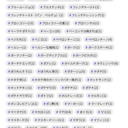
ブルールージュ(1)
ブルスケッタ(1)
フレンチトースト(1)
フレンチトースト（パン ペルデュ）(1)
フレンチドレッシング(1)
ブロッコリー(13)
ブロッコリーの茎(1)
プロバンサル(1)
ベークドポテト(1)
ベーコン(20)
ベーコンマヨ焼きそば(1)
ベジたれ(1)
ベニエ(1)
ペペロンチーニ(1)
ペペロンチーノ(4)
ヘルシー(1)
ヘルシーな焼肉(1)
ポーク(1)
ポークステーキ(1)
ポークソテー(2)
ポークディアブル(1)
ポークピカタ(1)
ポーチドエッグ(2)
ポアレ(1)
ボイルドポーク(1)
ホウレンソウ(6)
ほうれんそう(1)
ほうれん草(5)
ポタージュ(5)
ホタテ(5)
ホタテ貝(1)
ホタテ貝のガーリックバター焼き(1)
ホットサンド(1)
ホットチキン(1)
ポテサラ(3)
ポテチ(1)
ポテト(2)
ポテトサラダ(1)
ポトフ(2)
ボルドレーズ(1)
ホルモン(1)
ボンゴレビアンコ(1)
ポン酢(4)
マーボー(1)
マーマレード(1)
マイタケ(3)
マカロニ(2)
マグロ(4)
まぐろ(1)
マス(1)
マスタード(5)
マスタードソース(1)
マダラ(1)
マフィン(1)
マヨ(1)
マヨネーズ(8)
マリネ(7)
マンゴー(1)