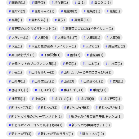
回鍋肉(1)
団子(3)
坦々麺(1)
塩(1)
塩こうじ(5)
塩サバ(2)
塩ちゃんこ(1)
塩昆布(2)
塩焼き(1)
塩麴(1)
塩麹(1)
変わり丼(1)
夏(2)
夏野菜(14)
夏野菜のおうちピザトースト(1)
夏野菜のゴロゴロドライカレー(1)
大学いも(1)
大根(4)
大根おろし(7)
大根餅(1)
大葉(6)
大豆(1)
大豆と夏野菜のドライカレー(1)
天ぷら(2)
奥田政行(2)
奥田政行先生(6)
子供洋食(1)
孟宗(2)
宮城県(1)
寺泉トマトのプロヴァンス風(1)
寿司(1)
小エビ(1)
小松菜(1)
小豆(1)
山形セルリー(2)
山形セルリーと牛肉のきんぴら(1)
山形牛(1)
山形雪若丸(1)
山菜(3)
山菜おろし(1)
岩塩(1)
巻きずし(1)
干しエビ(1)
手まりずし(1)
手羽先(2)
抹茶塩(1)
挽肉(2)
揚げもの(1)
揚げ物(6)
揚げ野菜(1)
新キャベツ(1)
新じゃが(2)
新ジャガイモ(3)
新じゃがいも(1)
新ジャガイモのジャーマンポテト(1)
新ジャガイモの簡単牛乳キッシュ(1)
新じゃがとベーコンの真砂子炒め(1)
新ジャガの和風梅ポテト(1)
新じゃが芋(3)
新じゃが芋のサラダ(1)
新タマネギ(10)