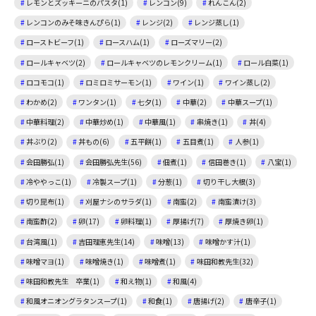
レモンとズッキーニのパスタ(1)
レンコン(9)
れんこん(2)
レンコンのみそ味きんぴら(1)
レンジ(2)
レンジ蒸し(1)
ローストビーフ(1)
ロースハム(1)
ローズマリー(2)
ロールキャベツ(2)
ロールキャベツのレモンクリーム(1)
ロール白菜(1)
ロコモコ(1)
ロミロミサーモン(1)
ワイン(1)
ワイン蒸し(2)
わかめ(2)
ワンタン(1)
七夕(1)
中華(2)
中華スープ(1)
中華料理(2)
中華炒め(1)
中華風(1)
串焼き(1)
丼(4)
丼ぶり(2)
丼もの(6)
五平餅(1)
五目煮(1)
人参(1)
会田勝弘(1)
会田勝弘先生(56)
佃煮(1)
信田巻き(1)
八宝(1)
冷ややっこ(1)
冷製スープ(1)
分葱(1)
切り干し大根(3)
切り昆布(1)
刈屋ナシのサラダ(1)
南蛮(2)
南蛮漬け(3)
南蛮酢(2)
卵(17)
卵料理(1)
厚揚げ(7)
厚焼き卵(1)
台湾風(1)
吉田理恵先生(14)
味噌(13)
味噌かす汁(1)
味噌マヨ(1)
味噌焼き(1)
味噌煮(1)
味田和教先生(32)
味田和教先生 卒業(1)
和え物(1)
和風(4)
和風オニオングラタンスープ(1)
和食(1)
唐揚げ(2)
唐辛子(1)