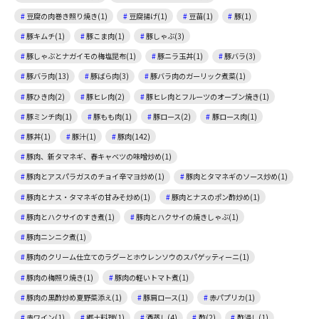
豆腐の肉巻き照り焼き(1)
豆腐揚げ(1)
豆苗(1)
豚(1)
豚キムチ(1)
豚こま肉(1)
豚しゃぶ(3)
豚しゃぶとナガイモの梅塩昆布(1)
豚ニラ玉丼(1)
豚バラ(3)
豚バラ肉(13)
豚ばら肉(3)
豚バラ肉のガーリック煮菜(1)
豚ひき肉(2)
豚ヒレ肉(2)
豚ヒレ肉とフルーツのオーブン焼き(1)
豚ミンチ肉(1)
豚もも肉(1)
豚ロース(2)
豚ロース肉(1)
豚丼(1)
豚汁(1)
豚肉(142)
豚肉、新タマネギ、春キャベツの味噌炒め(1)
豚肉とアスパラガスのチョイ辛マヨ炒め(1)
豚肉とタマネギのソース炒め(1)
豚肉とナス・タマネギの甘みそ炒め(1)
豚肉とナスのポン酢炒め(1)
豚肉とハクサイのすき煮(1)
豚肉とハクサイの焼きしゃぶ(1)
豚肉ニンニク煮(1)
豚肉のクリーム仕立てのラグーとホウレンソウのスパゲッティーニ(1)
豚肉の梅照り焼き(1)
豚肉の軽いトマト煮(1)
豚肉の黒酢炒め夏野菜添え(1)
豚肩ロース(1)
赤パプリカ(1)
赤ワイン(1)
郷土料理(1)
酒蒸し(4)
酢(2)
酢浸し(1)