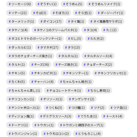
ソーセージ(6)
ぞうすい(1)
そうめん(5)
そうめんリメイク(1)
ソテー(22)
そば(3)
そぼろ(1)
そら豆(1)
ダージーパイ(1)
ターメリック(1)
ダイコン(17)
タイ風(1)
タイ風春雨サラダ(1)
タケノコ(4)
タケノコのクリームパスタ(1)
タコ(4)
たこ(2)
タコとトマトのガーリックソテー(1)
だし(3)
たたき(2)
ダッカルビ(1)
タマネギ(27)
タラ(13)
タラのチェダーチーズ焼き(1)
タルタル(1)
タルタルソース(4)
タルト(1)
チーズ(36)
チーズ焼き(1)
チェダーチーズ(2)
チキン(5)
チキンカピタ(1)
チキンソテー(1)
チキンフリカッセ(1)
ちくわ(5)
チャーハン(4)
ちゃんちゃん焼き(1)
ちゃんちゃん蒸し(1)
チョコレートケーキ(1)
ちらし寿司(1)
チリコンカン(1)
チリソース(1)
チンゲンサイ(2)
チンジャオロース(1)
つくね(3)
つけ麺(1)
ツナ(2)
ツナ缶(1)
ディジョン風(1)
デミグラスソース(3)
てりたま(1)
トースト(4)
ドーナツ(1)
トウガン(1)
トウガンと鶏団子のスープ(1)
トウバンジャン(1)
トウモロコシ(2)
とうもろこし(4)