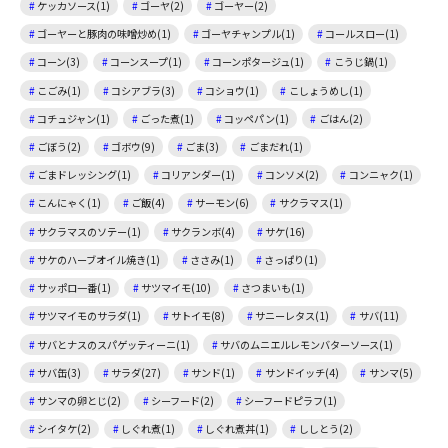
ケッカソース(1)
ゴーヤ(2)
ゴーヤー(2)
ゴーヤーと豚肉の味噌炒め(1)
ゴーヤチャンプル(1)
コールスロー(1)
コーン(3)
コーンスープ(1)
コーンポタージュ(1)
こうじ鍋(1)
こごみ(1)
コシアブラ(3)
コショウ(1)
こしょうめし(1)
コチュジャン(1)
ごった煮(1)
コッペパン(1)
ごはん(2)
ごぼう(2)
ゴボウ(9)
ごま(3)
ごまだれ(1)
ごまドレッシング(1)
コリアンダー(1)
コンソメ(2)
コンニャク(1)
こんにゃく(1)
ご飯(4)
サーモン(6)
サクラマス(1)
サクラマスのソテー(1)
サクランボ(4)
サケ(16)
サケのハーブオイル焼き(1)
ささみ(1)
さっぱり(1)
サッポロ一番(1)
サツマイモ(10)
さつまいも(1)
サツマイモのサラダ(1)
サトイモ(8)
サニーレタス(1)
サバ(11)
サバとナスのスパゲッティーニ(1)
サバのムニエルレモンバターソース(1)
サバ缶(3)
サラダ(27)
サンド(1)
サンドイッチ(4)
サンマ(5)
サンマの卵とじ(2)
シーフード(2)
シーフードピラフ(1)
シイタケ(2)
しぐれ煮(1)
しぐれ煮丼(1)
ししとう(2)