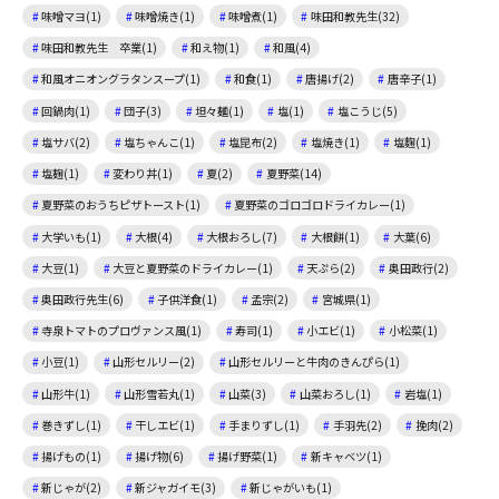
味噌マヨ(1)
味噌焼き(1)
味噌煮(1)
味田和教先生(32)
味田和教先生 卒業(1)
和え物(1)
和風(4)
和風オニオングラタンスープ(1)
和食(1)
唐揚げ(2)
唐辛子(1)
回鍋肉(1)
団子(3)
坦々麺(1)
塩(1)
塩こうじ(5)
塩サバ(2)
塩ちゃんこ(1)
塩昆布(2)
塩焼き(1)
塩麴(1)
塩麹(1)
変わり丼(1)
夏(2)
夏野菜(14)
夏野菜のおうちピザトースト(1)
夏野菜のゴロゴロドライカレー(1)
大学いも(1)
大根(4)
大根おろし(7)
大根餅(1)
大葉(6)
大豆(1)
大豆と夏野菜のドライカレー(1)
天ぷら(2)
奥田政行(2)
奥田政行先生(6)
子供洋食(1)
孟宗(2)
宮城県(1)
寺泉トマトのプロヴァンス風(1)
寿司(1)
小エビ(1)
小松菜(1)
小豆(1)
山形セルリー(2)
山形セルリーと牛肉のきんぴら(1)
山形牛(1)
山形雪若丸(1)
山菜(3)
山菜おろし(1)
岩塩(1)
巻きずし(1)
干しエビ(1)
手まりずし(1)
手羽先(2)
挽肉(2)
揚げもの(1)
揚げ物(6)
揚げ野菜(1)
新キャベツ(1)
新じゃが(2)
新ジャガイモ(3)
新じゃがいも(1)