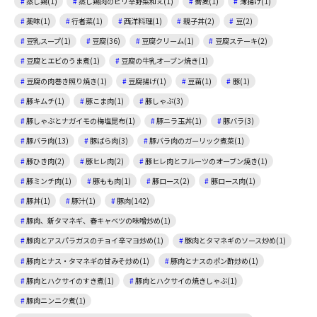
蒸し鶏(1)
蒸し鶏肉のピリ辛野菜和え(1)
蕎麦(1)
薄揚げ(1)
薬味(1)
行者菜(1)
西洋料理(1)
親子丼(2)
豆(2)
豆乳スープ(1)
豆腐(36)
豆腐クリーム(1)
豆腐ステーキ(2)
豆腐とエビのうま煮(1)
豆腐の牛乳オーブン焼き(1)
豆腐の肉巻き照り焼き(1)
豆腐揚げ(1)
豆苗(1)
豚(1)
豚キムチ(1)
豚こま肉(1)
豚しゃぶ(3)
豚しゃぶとナガイモの梅塩昆布(1)
豚ニラ玉丼(1)
豚バラ(3)
豚バラ肉(13)
豚ばら肉(3)
豚バラ肉のガーリック煮菜(1)
豚ひき肉(2)
豚ヒレ肉(2)
豚ヒレ肉とフルーツのオーブン焼き(1)
豚ミンチ肉(1)
豚もも肉(1)
豚ロース(2)
豚ロース肉(1)
豚丼(1)
豚汁(1)
豚肉(142)
豚肉、新タマネギ、春キャベツの味噌炒め(1)
豚肉とアスパラガスのチョイ辛マヨ炒め(1)
豚肉とタマネギのソース炒め(1)
豚肉とナス・タマネギの甘みそ炒め(1)
豚肉とナスのポン酢炒め(1)
豚肉とハクサイのすき煮(1)
豚肉とハクサイの焼きしゃぶ(1)
豚肉ニンニク煮(1)