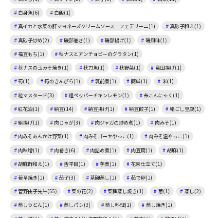
白身魚(6)
白飯(1)
真イカと水菜の肝マヨネーズクリームソース フェデリーニ(1)
真砂子和え(1)
真砂子炒め(2)
磯部巻き(1)
磯部揚げ(1)
磯風味(1)
福豆もち(1)
秋ナスとアンチョビーのグラタン(1)
秋ナスの玉みそ焼き(1)
秋刀魚(1)
秋野菜(1)
竜田揚げ(1)
筍(1)
筍のきんぴら(1)
筑前煮(1)
簡単(1)
米(1)
粒マスタード(3)
粗ペッパーチキンレモン(1)
糸こんにゃく(1)
紅花油(1)
納豆(14)
納豆揚げ(1)
納豆餃子(1)
絹ごし豆腐(1)
絹揚げ(1)
肉じゃが(3)
肉ジャガの炒め煮(1)
肉みそ(1)
肉みそあんかけ野菜(1)
肉みそゴーヤやっこ(1)
肉みそ温やっこ(1)
肉味噌(1)
肉巻き(6)
肉詰め煮(1)
肉豆腐(1)
胡麻(1)
胡麻酢和え(1)
舌平目(1)
芋煮(1)
花束仕立て(1)
若草焼き(1)
茄子(3)
茶碗蒸し(1)
茹で卵(1)
菅野由子先生(55)
菜の花(2)
菜種蒸し焼き(1)
葱(1)
蒸し(2)
蒸しうどん(1)
蒸しパン(3)
蒸し料理(1)
蒸し焼き(1)