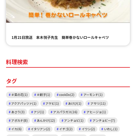
ＹＢＣオンデマンド
やまがた情熱市場
1月21日放送 本木悦子先生 簡単巻かないロールキャベツ
料理検索
タグ
＃菜の花(1)
＃餃子(1)
cookDo(2)
アーモンド(1)
アクアパッツァ(1)
アケビ(1)
あけび(1)
アサリ(11)
あさり(3)
アジ(1)
アスパラガス(16)
アヒージョ(1)
アボカド(8)
あんかけ(12)
アンチョビ(1)
アンチョビー(7)
イカ(6)
イタリアン(2)
イチゴ(2)
イワシ(2)
いわし(1)