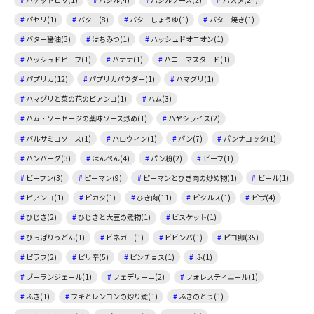
パセリ(1)
バター(8)
バターしょうゆ(1)
バター焼き(1)
バター醤油(3)
はちみつ(1)
ハッシュドオニオン(1)
ハッシュドビーフ(1)
バナナ(1)
ハニーマスタード(1)
パプリカ(12)
パプリカパウダー(1)
ハマグリ(1)
ハマグリと菜の花のビアンコ(1)
ハム(3)
ハム・ソーセージの薬味ソース炒め(1)
ハヤシライス(2)
バルサミコソース(1)
ハロウィン(1)
パン(7)
パンナコッタ(1)
ハンバーグ(3)
はんぺん(4)
パン粉(2)
ビーフ(1)
ビーフン(3)
ピーマン(9)
ピーマンとひき肉の炒め物(1)
ビール(1)
ビアンコ(1)
ピカタ(1)
ひき肉(11)
ピクルス(1)
ピザ(4)
ひじき(2)
ひじきと大豆の煮物(1)
ビスケット(1)
ひっぱりうどん(1)
ビネガー(1)
ビビンバ(1)
ピヨ卵(35)
ピラフ(2)
ピリ辛(5)
ピンチョス(1)
ふ(1)
ブーランジェール(1)
フェデリーニ(2)
フォレスティエール(1)
ふき(1)
フキとレンコンの炒り煮(1)
ふきのとう(1)