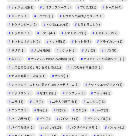
ディジョン風(1)
デミグラスソース(3)
てりたま(1)
トースト(4)
ドーナツ(1)
トウガン(1)
トウガンと鶏団子のスープ(1)
トウバンジャン(1)
トウモロコシ(2)
とうもろこし(4)
トッカルビ(1)
トマト(47)
トマトスープ(1)
トマトソース(2)
トマトのリゾット(1)
トマト煮(1)
トマト缶(3)
ドライカレー(1)
ドリア(1)
ナガイモ(6)
ナゲット(3)
ナシ(3)
ナス(49)
なす(2)
ナスとちくわのとろみ酢焼き(1)
ナスとトマトの麻婆ソテー(1)
ナスと肉の炒めレモンおろし添え(1)
ナスのみそマヨ焼き(1)
ナスの野菜チーズ焼き(1)
ナッツ(1)
ナッツのペーストと山菜アイコのフェデリーニ(1)
ナットウエッグサンド(1)
ナポリタン(2)
なまり節(1)
ナンプラー(1)
ニョッキ(1)
ニラ(11)
にら(1)
ニラ入り親子丼(1)
ニンジン(16)
ニンニク(9)
ネギ(1)
ねぎ(2)
のり(2)
ハーブ(2)
ハーブ焼き(1)
パイ(1)
パイシート(1)
パイナップル(1)
パイ包み焼き(1)
ハクサイ(13)
ハクサイ牛すき丼(1)
バケット(1)
バケットピザ(1)
バジル(4)
バジルソース(2)
パスタ(24)