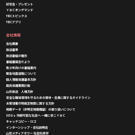
試写会・プレゼント
ＹＢＣオンデマンド
YBCトピックス
YBCアプリ
会社情報
会社概要
放送基準
放送番組の種別
番組審議会だより
青少年向けの番組案内
緊急地震速報について
個人情報保護基本方針
国民保護業務計画
山形放送 人権方針
安全な職場環境を守るための接待・会食に関するガイドライン
未管理著作物裁定制度に関する方針
視聴データ（非特定視聴履歴）の取り扱いについて
SDGｓ 持続可能な社会へ 一緒に歩こＹＢＣ
キャッチコピー・ロゴ
インターンシップ・会社説明会
山形メディアタワー 社会科見学