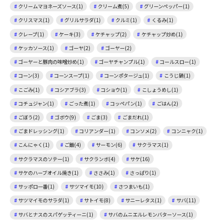
クリームマヨネーズソース(1)
クリーム煮(5)
グリーンペッパー(1)
クリスマス(1)
グリルサラダ(1)
クルミ(1)
くるみ(1)
クレープ(1)
ケーキ(3)
ケチャップ(2)
ケチャップ炒め(1)
ケッカソース(1)
ゴーヤ(2)
ゴーヤー(2)
ゴーヤーと豚肉の味噌炒め(1)
ゴーヤチャンプル(1)
コールスロー(1)
コーン(3)
コーンスープ(1)
コーンポタージュ(1)
こうじ鍋(1)
こごみ(1)
コシアブラ(3)
コショウ(1)
こしょうめし(1)
コチュジャン(1)
ごった煮(1)
コッペパン(1)
ごはん(2)
ごぼう(2)
ゴボウ(9)
ごま(3)
ごまだれ(1)
ごまドレッシング(1)
コリアンダー(1)
コンソメ(2)
コンニャク(1)
こんにゃく(1)
ご飯(4)
サーモン(6)
サクラマス(1)
サクラマスのソテー(1)
サクランボ(4)
サケ(16)
サケのハーブオイル焼き(1)
ささみ(1)
さっぱり(1)
サッポロ一番(1)
サツマイモ(10)
さつまいも(1)
サツマイモのサラダ(1)
サトイモ(8)
サニーレタス(1)
サバ(11)
サバとナスのスパゲッティーニ(1)
サバのムニエルレモンバターソース(1)