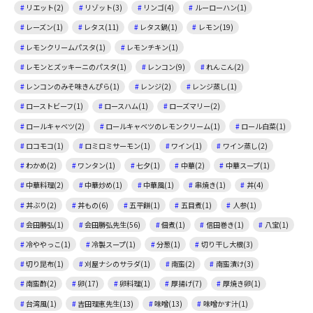
リエット(2)
リゾット(3)
リンゴ(4)
ルーローハン(1)
レーズン(1)
レタス(11)
レタス鍋(1)
レモン(19)
レモンクリームパスタ(1)
レモンチキン(1)
レモンとズッキーニのパスタ(1)
レンコン(9)
れんこん(2)
レンコンのみそ味きんぴら(1)
レンジ(2)
レンジ蒸し(1)
ローストビーフ(1)
ロースハム(1)
ローズマリー(2)
ロールキャベツ(2)
ロールキャベツのレモンクリーム(1)
ロール白菜(1)
ロコモコ(1)
ロミロミサーモン(1)
ワイン(1)
ワイン蒸し(2)
わかめ(2)
ワンタン(1)
七夕(1)
中華(2)
中華スープ(1)
中華料理(2)
中華炒め(1)
中華風(1)
串焼き(1)
丼(4)
丼ぶり(2)
丼もの(6)
五平餅(1)
五目煮(1)
人参(1)
会田勝弘(1)
会田勝弘先生(56)
佃煮(1)
信田巻き(1)
八宝(1)
冷ややっこ(1)
冷製スープ(1)
分葱(1)
切り干し大根(3)
切り昆布(1)
刈屋ナシのサラダ(1)
南蛮(2)
南蛮漬け(3)
南蛮酢(2)
卵(17)
卵料理(1)
厚揚げ(7)
厚焼き卵(1)
台湾風(1)
吉田理恵先生(13)
味噌(13)
味噌かす汁(1)