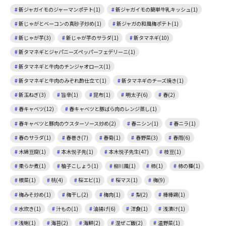
新ジャガイモのジャーマンポテト(1)
新ジャガイモの簡単牛乳キッシュ(1)
新じゃがとベーコンの真砂子炒め(1)
新ジャガの和風梅ポテト(1)
新じゃが芋(3)
新じゃが芋のサラダ(1)
新タマネギ(10)
新タマネギとジャパニーズペッパーフェデリーニ(1)
新タマネギと牛肉のチンジャオロース(1)
新タマネギと牛肉のみぞれ酢仕立て(1)
新タマネギのチーズ焼き(1)
新玉ねぎ(3)
旨辛(1)
昆布(1)
明太子(6)
春(2)
春キャベツ(12)
春キャベツと豚ばら肉のレンジ蒸し(1)
春キャベツと豚肉のウスターソース炒め(2)
春ニシン(1)
春ニラ(1)
春のサラダ(1)
春巻き(7)
春菊(1)
春野菜(3)
春雨(6)
木綿豆腐(1)
本木悦子先(1)
本木悦子先生(47)
枝豆(1)
柔らか煮(1)
柚子こしょう(1)
柳川風(1)
柿(1)
柿の種(1)
根菜(1)
桃(4)
桜エビ(1)
桜マス(1)
梅(9)
梅みそ炒め(1)
梅干し(2)
梅肉(1)
梨(2)
棒棒鶏(1)
水炊き(1)
汁もの(1)
油揚げ(6)
洋食(1)
浅漬け(1)
浅蜊(1)
海苔(2)
海鮮(2)
混ぜご飯(2)
温野菜(1)