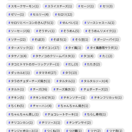
スモークサーモン(1)
スライスチーズ(1)
セージ(1)
セリ(3)
ゼリー(1)
セルリー(4)
セロリ(12)
セロリとベーコンのきんぴら(1)
せんべい(1)
ソースシャスール(1)
ソーセージ(6)
ぞうすい(1)
そうめん(5)
そうめんリメイク(1)
ソテー(22)
そば(3)
そぼろ(1)
そら豆(1)
ダージーパイ(1)
ターメリック(1)
ダイコン(17)
タイ風(1)
タイ風春雨サラダ(1)
タケノコ(4)
タケノコのクリームパスタ(1)
タコ(4)
たこ(2)
タコとトマトのガーリックソテー(1)
だし(3)
たたき(2)
ダッカルビ(1)
タマネギ(27)
タラ(13)
タラのチェダーチーズ焼き(1)
タルタル(1)
タルタルソース(4)
タルト(1)
チーズ(36)
チーズ焼き(1)
チェダーチーズ(2)
チキン(5)
チキンカピタ(1)
チキンソテー(1)
チキンフリカッセ(1)
ちくわ(5)
チャーハン(4)
ちゃんちゃん焼き(1)
ちゃんちゃん蒸し(1)
チョコレートケーキ(1)
ちらし寿司(1)
チリコンカン(1)
チリソース(1)
チンゲンサイ(2)
チンジャオロース(1)
つくね(3)
つけ麺(1)
ツナ(2)
ツナ缶(1)