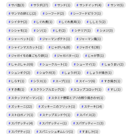
サバ缶(3)
サラダ(27)
サンド(1)
サンドイッチ(4)
サンマ(5)
サンマの卵とじ(2)
シーフード(2)
シーフードピラフ(1)
シイタケ(2)
しぐれ煮(1)
しぐれ煮丼(1)
ししとう(2)
シシャモ(1)
シソ(1)
しそ(2)
シチリア(1)
シメジ(3)
シャーベット(1)
ジャーマンポテト(1)
ジャーマン風(1)
シャインマスカット(1)
じゃがいも(8)
ジャガイモ(38)
ジャガイモの巣ごもり卵(1)
ジャガバター(1)
じゃが芋(1)
しゃぶしゃぶ(6)
シュークルート(1)
シューマイ(1)
しゅうまい(2)
シュンギク(2)
ショウガ(3)
しょうが(1)
しょうが焼き(1)
しらす(1)
シラス(1)
スープ(11)
スイーツ(6)
すき焼き(1)
すき煮(1)
スクランブルエッグ(2)
スコップコロッケ(1)
すし(1)
スタッフドピーマン(1)
スタミナ野菜とブリの照り焼きのせ(1)
ズッキーニ(22)
ズッキーニのフリット(1)
ステーキ(14)
ストロガノフ(1)
スナップエンドウ(1)
スパイス(2)
スパゲッティ(4)
スパゲッティー(1)
スパゲッティーニ(3)
スパゲティ(1)
スパニッシュオムレツ(1)
すまし汁(1)