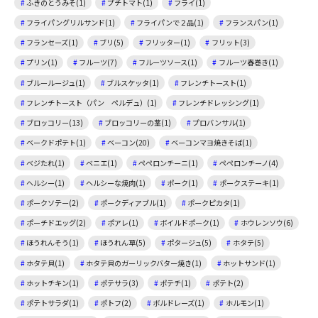
ふきのとうみそ(1)
プチトマト(1)
フライ(1)
フライパングリルサンド(1)
フライパンで２品(1)
フランスパン(1)
フランセーズ(1)
ブリ(5)
フリッター(1)
フリット(3)
プリン(1)
フルーツ(7)
フルーツソース(1)
フルーツ春巻き(1)
ブルールージュ(1)
ブルスケッタ(1)
フレンチトースト(1)
フレンチトースト（パン ペルデュ）(1)
フレンチドレッシング(1)
ブロッコリー(13)
ブロッコリーの茎(1)
プロバンサル(1)
ベークドポテト(1)
ベーコン(20)
ベーコンマヨ焼きそば(1)
ベジたれ(1)
ベニエ(1)
ペペロンチーニ(1)
ペペロンチーノ(4)
ヘルシー(1)
ヘルシーな焼肉(1)
ポーク(1)
ポークステーキ(1)
ポークソテー(2)
ポークディアブル(1)
ポークピカタ(1)
ポーチドエッグ(2)
ポアレ(1)
ボイルドポーク(1)
ホウレンソウ(6)
ほうれんそう(1)
ほうれん草(5)
ポタージュ(5)
ホタテ(5)
ホタテ貝(1)
ホタテ貝のガーリックバター焼き(1)
ホットサンド(1)
ホットチキン(1)
ポテサラ(3)
ポテチ(1)
ポテト(2)
ポテトサラダ(1)
ポトフ(2)
ボルドレーズ(1)
ホルモン(1)