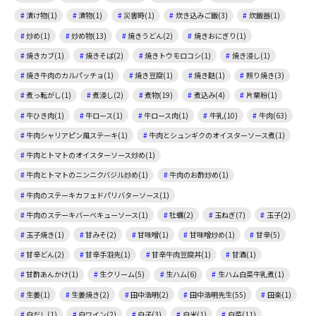
漬け物(1)
漬物(1)
災害時(1)
炊き込みご飯(3)
炊飯器(1)
炒め(1)
炒め物(13)
焼きうどん(2)
焼きおにぎり(1)
焼きカブ(1)
焼きそば(2)
焼きトウモロコシ(1)
焼き浸し(1)
焼き牛肉のカルパッチョ(1)
焼き豆腐(1)
焼き麩(1)
照り焼き(3)
煮っ転がし(1)
煮浸し(2)
煮物(19)
煮込み(4)
片栗粉(1)
牛ひき肉(1)
牛ロース(1)
牛ロース肉(1)
牛乳(10)
牛肉(63)
牛肉シャリアピン風ステーキ(1)
牛肉とシュンギクのオイスターソース煮(1)
牛肉とトマトのオイスターソース炒め(1)
牛肉とトマトのニンニクバジル炒め(1)
牛肉のお酢炒め(1)
牛肉のステーキカフェドパリバターソース(1)
牛肉のステーキバーベキューソース(1)
牡蠣(2)
玉ねぎ(7)
玉子(2)
玉子焼き(1)
甘みそ(2)
甘味噌(1)
甘味噌炒め(1)
甘辛(5)
甘辛どん(2)
甘辛手羽先(1)
甘辛牛肉豆腐丼(1)
甘酒(1)
甘酢あんかけ(1)
生クリーム(5)
生ハム(6)
生ハム白菜牛乳煮(1)
生姜(1)
生姜焼き(2)
田中浩明(2)
田中浩明先生(55)
田楽(1)
白だし(1)
白ワイン(2)
白子(3)
白米(1)
白菜(11)