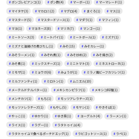
ボンゴレビアンコ(1)
ポン酢(4)
マーボー(1)
マーマレード(1)
マイタケ(3)
マカロニ(2)
マグロ(4)
まぐろ(1)
マス(1)
マスタード(5)
マスタードソース(1)
マダラ(1)
マフィン(1)
マヨ(1)
マヨネーズ(8)
マリネ(7)
マンゴー(1)
ミートソース(3)
ミートパイ(1)
ミートボール(1)
ミズナ(1)
ミズナと油揚げの煮びたし(1)
みそ(15)
みそカレー(1)
みそラーメン(1)
みぞれ煮(1)
みそ炒め(2)
みそ焼き(2)
みそ煮(1)
ミックスチーズ(1)
ミニトマト(3)
ミネストローネ(1)
ミモザ(1)
ミョウガ(6)
みょうが(1)
ミラノ風ビーフカツレツ(1)
ミルファンティ(1)
ミロトン(1)
ムニエル(10)
メーテルドテルバター(1)
メキシカンピラフ(1)
メキシコ料理(1)
メンチカツ(1)
もち(1)
モッツアレラチーズ(1)
モッツァレラチーズ(1)
もやし(5)
モヤシ(1)
やきそば(1)
やっこ(1)
ゆかり(1)
ゆき菜(1)
ヨーグルト(4)
ラーメン(1)
ライス(1)
ラグー(1)
ラタトゥイユ(4)
ラタトゥイユで食べるポーチドエッグ(1)
ラビゴットソース(1)
ラペ(1)