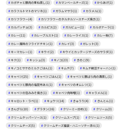
カボチャと豚肉の重ね蒸し(1)
カマンベールチーズ(1)
からあげ(1)
カラフルトマトのマリネ(1)
ガラムマサラ(1)
カラメル(1)
カリフラワー(4)
カリフラワーのタルタルソースチーズ焼き(1)
カルパッチョ(3)
カルピス(2)
ガルビュー(1)
カルボナーラ(1)
カレー(11)
カレーブルスト(1)
カレーライス(1)
カレー粉(7)
カレー風味のフライドチキン(1)
カレイ(3)
ガレット(3)
キーマカレー(1)
キウイ(2)
キウイとカッテージチーズのサラダ(1)
キク(1)
キッシュ(3)
キノコ(23)
きのこ(9)
キノコとサケのミルクごはん(1)
キムチ(7)
キムチ納豆チャーハン(1)
キャベツ(25)
キャベツごはん(1)
キャベツと豚ばら肉の酒蒸し(1)
キャベツと豚肉の塩昆布あえ(1)
キャベツのオムレツ(1)
キャベツの包みみそ焼き(1)
キャベツ肉味噌(1)
キャラメル(1)
キャロット・ラペ(1)
キュウリ(14)
きゅうり(4)
きんとん(1)
きんぴら(10)
グラタン(16)
クリーミー炒め(1)
クリーム(3)
クリームケッパーソース(1)
クリームスープ(1)
クリームソース(5)
クリームチーズ(5)
クリームチーズ福袋・ハニーソテー添え(1)