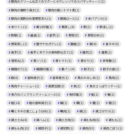
豚肉のクリーム仕立てのラグーとホウレンソウのスパゲッティーニ(1)
豚肉の梅照り焼き(1)
豚肉の軽いトマト煮(1)
豚肉の黒酢炒め夏野菜添え(1)
豚肩ロース(1)
赤パプリカ(1)
赤ワイン(1)
郷土料理(1)
酒蒸し(4)
酢(2)
酢浸し(1)
酢豚(1)
醤油(1)
里芋(1)
野菜(9)
野菜炒め(1)
野菜蒸し(1)
銀ザケのポアレ(1)
銀鮭(2)
鍋(4)
長ネギ(4)
長芋(3)
長芋とオクラの美味酢仕立て(1)
雑炊(2)
雑煮(1)
雪若丸(1)
青シソ(1)
青トマト(1)
青のり(1)
非常食(1)
韓国のり(1)
韓国料理(1)
食パン(4)
餃子(2)
餃子の皮(1)
餅(6)
香味焼き(1)
香草焼き(1)
馬のかみしめ(1)
馬肉(2)
馬肉チャーシュー(1)
高野豆腐(3)
魚(2)
魚のさっぱりソテー(1)
魚介のバンブランクリームソース(1)
魚料理(3)
鮎(1)
鮪(1)
鮭(14)
鮭の香味焼き(1)
鯖(1)
鯛(1)
鰹(1)
鱈(3)
鴨とネギの黒こしょう炒め(1)
鴨肉(1)
鶏(2)
鶏ゴボウ汁(1)
鶏ささみ(4)
鶏ハム(1)
鶏ひき肉(5)
鶏むね肉(6)
鶏もも(1)
鶏もも肉(10)
鶏団子(1)
鶏甘酢(1)
鶏肉(93)
鶏肉ごぼう(1)