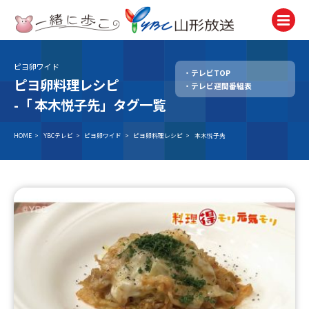
ピヨ卵ワイド
テレビTOP
テレビ
ピヨ卵料理レシピ
テレビ週間番組表
TV
-「
本木悦子先」タグ一覧
ラジオ
Radio
HOME
>
YBCテレビ
>
ピヨ卵ワイド
>
ピヨ卵料理レシピ
>
本木悦子先
ニュース
News
アナウンサー
Announcer
イベント
Event
試写会・プレゼント
Present