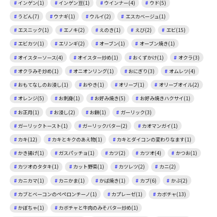
インゲン(1)
インゲン豆(1)
ウインナー(4)
ウド(5)
うどん(7)
ウナギ(1)
ウルイ(2)
エスカベージュ(1)
エスニック(1)
エノキ(2)
えのき(1)
えび(2)
エビ(15)
エビカツ(1)
エリンギ(2)
オーブン(1)
オーブン焼き(1)
オイスターソース(4)
オイスター炒め(1)
おくずかけ(1)
オクラ(3)
オクラみそ炒め(1)
オニオンリング(1)
おにぎり(3)
オムレツ(4)
おもてなしのお浸し(1)
おやき(1)
オリーブ(1)
オリーブオイル(2)
オレンジ(5)
お刺身(1)
お好み焼き(5)
お好み焼きハクサイ(1)
お正月(1)
お浸し(2)
お餅(1)
ガーリック(3)
ガーリックトースト(1)
ガーリックバター(2)
カオマンガイ(1)
カキ(12)
カキとキクのあえ物(1)
カキとダイコンの変わりなます(1)
かき揚げ(1)
ガスパッチョ(1)
カツ(2)
カツオ(4)
かつお(1)
カツオのタタキ(1)
カット野菜(1)
カツレツ(2)
カニ(2)
カニカマ(1)
カニかま(1)
かば焼き(1)
カブ(6)
かぶ(2)
カブとベーコンのペペロンチーノ(1)
カプレーゼ(1)
カボチャ(13)
かぼちゃ(1)
カボチャと牛肉のみそバター炒め(1)