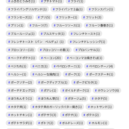
ふきのとうみそ(1)
プチトマト(1)
フライ(1)
フライパングリルサンド(1)
フライパンで２品(1)
フランスパン(1)
フランセーズ(1)
ブリ(5)
フリッター(1)
フリット(3)
プリン(1)
フルーツ(7)
フルーツソース(1)
フルーツ春巻き(1)
ブルールージュ(1)
ブルスケッタ(1)
フレンチトースト(1)
フレンチトースト（パン ペルデュ）(1)
フレンチドレッシング(1)
ブロッコリー(13)
ブロッコリーの茎(1)
プロバンサル(1)
ベークドポテト(1)
ベーコン(20)
ベーコンマヨ焼きそば(1)
ベジたれ(1)
ベニエ(1)
ペペロンチーニ(1)
ペペロンチーノ(4)
ヘルシー(1)
ヘルシーな焼肉(1)
ポーク(1)
ポークステーキ(1)
ポークソテー(2)
ポークディアブル(1)
ポークピカタ(1)
ポーチドエッグ(2)
ポアレ(1)
ボイルドポーク(1)
ホウレンソウ(6)
ほうれんそう(1)
ほうれん草(5)
ポタージュ(5)
ホタテ(5)
ホタテ貝(1)
ホタテ貝のガーリックバター焼き(1)
ホットサンド(1)
ホットチキン(1)
ポテサラ(3)
ポテチ(1)
ポテト(2)
ポテトサラダ(1)
ポトフ(2)
ボルドレーズ(1)
ホルモン(1)