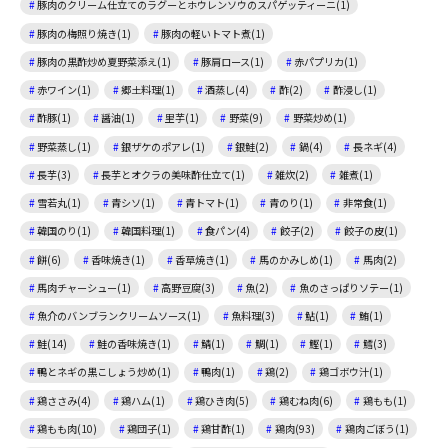
豚肉のクリーム仕立てのラグーとホウレンソウのスパゲッティーニ(1)
豚肉の梅照り焼き(1)
豚肉の軽いトマト煮(1)
豚肉の黒酢炒め夏野菜添え(1)
豚肩ロース(1)
赤パプリカ(1)
赤ワイン(1)
郷土料理(1)
酒蒸し(4)
酢(2)
酢浸し(1)
酢豚(1)
醤油(1)
里芋(1)
野菜(9)
野菜炒め(1)
野菜蒸し(1)
銀ザケのポアレ(1)
銀鮭(2)
鍋(4)
長ネギ(4)
長芋(3)
長芋とオクラの美味酢仕立て(1)
雑炊(2)
雑煮(1)
雪若丸(1)
青シソ(1)
青トマト(1)
青のり(1)
非常食(1)
韓国のり(1)
韓国料理(1)
食パン(4)
餃子(2)
餃子の皮(1)
餅(6)
香味焼き(1)
香草焼き(1)
馬のかみしめ(1)
馬肉(2)
馬肉チャーシュー(1)
高野豆腐(3)
魚(2)
魚のさっぱりソテー(1)
魚介のバンブランクリームソース(1)
魚料理(3)
鮎(1)
鮪(1)
鮭(14)
鮭の香味焼き(1)
鯖(1)
鯛(1)
鰹(1)
鱈(3)
鴨とネギの黒こしょう炒め(1)
鴨肉(1)
鶏(2)
鶏ゴボウ汁(1)
鶏ささみ(4)
鶏ハム(1)
鶏ひき肉(5)
鶏むね肉(6)
鶏もも(1)
鶏もも肉(10)
鶏団子(1)
鶏甘酢(1)
鶏肉(93)
鶏肉ごぼう(1)