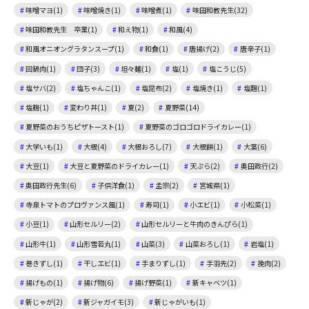
味噌マヨ(1)
味噌焼き(1)
味噌煮(1)
味田和教先生(32)
味田和教先生 卒業(1)
和え物(1)
和風(4)
和風オニオングラタンスープ(1)
和食(1)
唐揚げ(2)
唐辛子(1)
回鍋肉(1)
団子(3)
坦々麺(1)
塩(1)
塩こうじ(5)
塩サバ(2)
塩ちゃんこ(1)
塩昆布(2)
塩焼き(1)
塩麴(1)
塩麹(1)
変わり丼(1)
夏(2)
夏野菜(14)
夏野菜のおうちピザトースト(1)
夏野菜のゴロゴロドライカレー(1)
大学いも(1)
大根(4)
大根おろし(7)
大根餅(1)
大葉(6)
大豆(1)
大豆と夏野菜のドライカレー(1)
天ぷら(2)
奥田政行(2)
奥田政行先生(6)
子供洋食(1)
孟宗(2)
宮城県(1)
寺泉トマトのプロヴァンス風(1)
寿司(1)
小エビ(1)
小松菜(1)
小豆(1)
山形セルリー(2)
山形セルリーと牛肉のきんぴら(1)
山形牛(1)
山形雪若丸(1)
山菜(3)
山菜おろし(1)
岩塩(1)
巻きずし(1)
干しエビ(1)
手まりずし(1)
手羽先(2)
挽肉(2)
揚げもの(1)
揚げ物(6)
揚げ野菜(1)
新キャベツ(1)
新じゃが(2)
新ジャガイモ(3)
新じゃがいも(1)