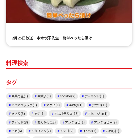
ＹＢＣオンデマンド
やまがた情熱市場
2月25日放送 本木悦子先生 簡単べったら漬け
料理検索
タグ
＃菜の花(1)
＃餃子(1)
cookDo(2)
アーモンド(1)
アクアパッツァ(1)
アケビ(1)
あけび(1)
アサリ(11)
あさり(3)
アジ(1)
アスパラガス(16)
アヒージョ(1)
アボカド(8)
あんかけ(12)
アンチョビ(1)
アンチョビー(7)
イカ(6)
イタリアン(2)
イチゴ(2)
イワシ(2)
いわし(1)