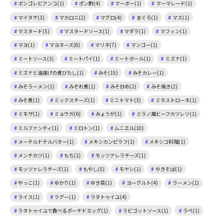
ボンゴレビアンコ(1)
ポン酢(4)
マーボー(1)
マーマレード(1)
マイタケ(3)
マカロニ(2)
マグロ(4)
まぐろ(1)
マス(1)
マスタード(5)
マスタードソース(1)
マダラ(1)
マフィン(1)
マヨ(1)
マヨネーズ(8)
マリネ(7)
マンゴー(1)
ミートソース(3)
ミートパイ(1)
ミートボール(1)
ミズナ(1)
ミズナと油揚げの煮びたし(1)
みそ(15)
みそカレー(1)
みそラーメン(1)
みぞれ煮(1)
みそ炒め(2)
みそ焼き(2)
みそ煮(1)
ミックスチーズ(1)
ミニトマト(3)
ミネストローネ(1)
ミモザ(1)
ミョウガ(6)
みょうが(1)
ミラノ風ビーフカツレツ(1)
ミルファンティ(1)
ミロトン(1)
ムニエル(10)
メーテルドテルバター(1)
メキシカンピラフ(1)
メキシコ料理(1)
メンチカツ(1)
もち(1)
モッツアレラチーズ(1)
モッツァレラチーズ(1)
もやし(5)
モヤシ(1)
やきそば(1)
やっこ(1)
ゆかり(1)
ゆき菜(1)
ヨーグルト(4)
ラーメン(1)
ライス(1)
ラグー(1)
ラタトゥイユ(4)
ラタトゥイユで食べるポーチドエッグ(1)
ラビゴットソース(1)
ラペ(1)