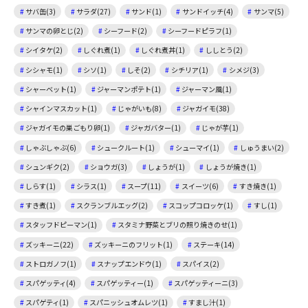
サバ缶(3)
サラダ(27)
サンド(1)
サンドイッチ(4)
サンマ(5)
サンマの卵とじ(2)
シーフード(2)
シーフードピラフ(1)
シイタケ(2)
しぐれ煮(1)
しぐれ煮丼(1)
ししとう(2)
シシャモ(1)
シソ(1)
しそ(2)
シチリア(1)
シメジ(3)
シャーベット(1)
ジャーマンポテト(1)
ジャーマン風(1)
シャインマスカット(1)
じゃがいも(8)
ジャガイモ(38)
ジャガイモの巣ごもり卵(1)
ジャガバター(1)
じゃが芋(1)
しゃぶしゃぶ(6)
シュークルート(1)
シューマイ(1)
しゅうまい(2)
シュンギク(2)
ショウガ(3)
しょうが(1)
しょうが焼き(1)
しらす(1)
シラス(1)
スープ(11)
スイーツ(6)
すき焼き(1)
すき煮(1)
スクランブルエッグ(2)
スコップコロッケ(1)
すし(1)
スタッフドピーマン(1)
スタミナ野菜とブリの照り焼きのせ(1)
ズッキーニ(22)
ズッキーニのフリット(1)
ステーキ(14)
ストロガノフ(1)
スナップエンドウ(1)
スパイス(2)
スパゲッティ(4)
スパゲッティー(1)
スパゲッティーニ(3)
スパゲティ(1)
スパニッシュオムレツ(1)
すまし汁(1)