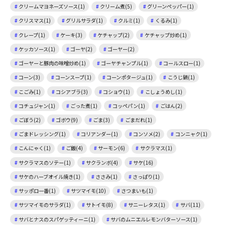
クリームマヨネーズソース(1)
クリーム煮(5)
グリーンペッパー(1)
クリスマス(1)
グリルサラダ(1)
クルミ(1)
くるみ(1)
クレープ(1)
ケーキ(3)
ケチャップ(2)
ケチャップ炒め(1)
ケッカソース(1)
ゴーヤ(2)
ゴーヤー(2)
ゴーヤーと豚肉の味噌炒め(1)
ゴーヤチャンプル(1)
コールスロー(1)
コーン(3)
コーンスープ(1)
コーンポタージュ(1)
こうじ鍋(1)
こごみ(1)
コシアブラ(3)
コショウ(1)
こしょうめし(1)
コチュジャン(1)
ごった煮(1)
コッペパン(1)
ごはん(2)
ごぼう(2)
ゴボウ(9)
ごま(3)
ごまだれ(1)
ごまドレッシング(1)
コリアンダー(1)
コンソメ(2)
コンニャク(1)
こんにゃく(1)
ご飯(4)
サーモン(6)
サクラマス(1)
サクラマスのソテー(1)
サクランボ(4)
サケ(16)
サケのハーブオイル焼き(1)
ささみ(1)
さっぱり(1)
サッポロ一番(1)
サツマイモ(10)
さつまいも(1)
サツマイモのサラダ(1)
サトイモ(8)
サニーレタス(1)
サバ(11)
サバとナスのスパゲッティーニ(1)
サバのムニエルレモンバターソース(1)