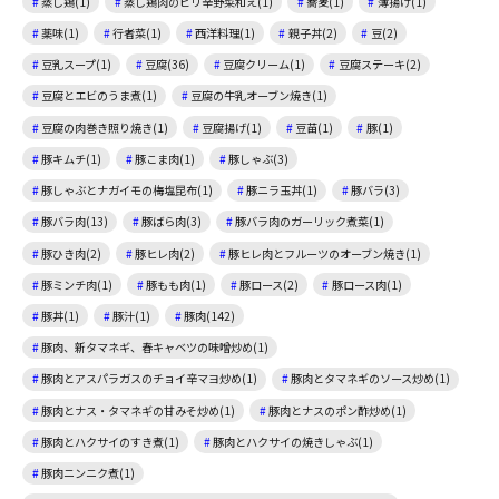
蒸し鶏(1)
蒸し鶏肉のピリ辛野菜和え(1)
蕎麦(1)
薄揚げ(1)
薬味(1)
行者菜(1)
西洋料理(1)
親子丼(2)
豆(2)
豆乳スープ(1)
豆腐(36)
豆腐クリーム(1)
豆腐ステーキ(2)
豆腐とエビのうま煮(1)
豆腐の牛乳オーブン焼き(1)
豆腐の肉巻き照り焼き(1)
豆腐揚げ(1)
豆苗(1)
豚(1)
豚キムチ(1)
豚こま肉(1)
豚しゃぶ(3)
豚しゃぶとナガイモの梅塩昆布(1)
豚ニラ玉丼(1)
豚バラ(3)
豚バラ肉(13)
豚ばら肉(3)
豚バラ肉のガーリック煮菜(1)
豚ひき肉(2)
豚ヒレ肉(2)
豚ヒレ肉とフルーツのオーブン焼き(1)
豚ミンチ肉(1)
豚もも肉(1)
豚ロース(2)
豚ロース肉(1)
豚丼(1)
豚汁(1)
豚肉(142)
豚肉、新タマネギ、春キャベツの味噌炒め(1)
豚肉とアスパラガスのチョイ辛マヨ炒め(1)
豚肉とタマネギのソース炒め(1)
豚肉とナス・タマネギの甘みそ炒め(1)
豚肉とナスのポン酢炒め(1)
豚肉とハクサイのすき煮(1)
豚肉とハクサイの焼きしゃぶ(1)
豚肉ニンニク煮(1)