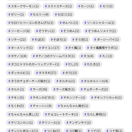
スモークサーモン(1)
スライスチーズ(1)
セージ(1)
セリ(3)
ゼリー(1)
セルリー(4)
セロリ(12)
セロリとベーコンのきんぴら(1)
せんべい(1)
ソースシャスール(1)
ソーセージ(6)
ぞうすい(1)
そうめん(5)
そうめんリメイク(1)
ソテー(22)
そば(3)
そぼろ(1)
そら豆(1)
ダージーパイ(1)
ターメリック(1)
ダイコン(17)
タイ風(1)
タイ風春雨サラダ(1)
タケノコ(4)
タケノコのクリームパスタ(1)
タコ(4)
たこ(2)
タコとトマトのガーリックソテー(1)
だし(3)
たたき(2)
ダッカルビ(1)
タマネギ(27)
タラ(13)
タラのチェダーチーズ焼き(1)
タルタル(1)
タルタルソース(4)
タルト(1)
チーズ(36)
チーズ焼き(1)
チェダーチーズ(2)
チキン(5)
チキンカピタ(1)
チキンソテー(1)
チキンフリカッセ(1)
ちくわ(5)
チャーハン(4)
ちゃんちゃん焼き(1)
ちゃんちゃん蒸し(1)
チョコレートケーキ(1)
ちらし寿司(1)
チリコンカン(1)
チリソース(1)
チンゲンサイ(2)
チンジャオロース(1)
つくね(3)
つけ麺(1)
ツナ(2)
ツナ缶(1)