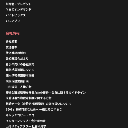
試写会・プレゼント
ＹＢＣオンデマンド
YBCトピックス
YBCアプリ
会社情報
会社概要
放送基準
放送番組の種別
番組審議会だより
青少年向けの番組案内
緊急地震速報について
個人情報保護基本方針
国民保護業務計画
山形放送 人権方針
安全な職場環境を守るための接待・会食に関するガイドライン
未管理著作物裁定制度に関する方針
視聴データ（非特定視聴履歴）の取り扱いについて
SDGｓ 持続可能な社会へ 一緒に歩こＹＢＣ
キャッチコピー・ロゴ
インターンシップ・会社説明会
山形メディアタワー 社会科見学