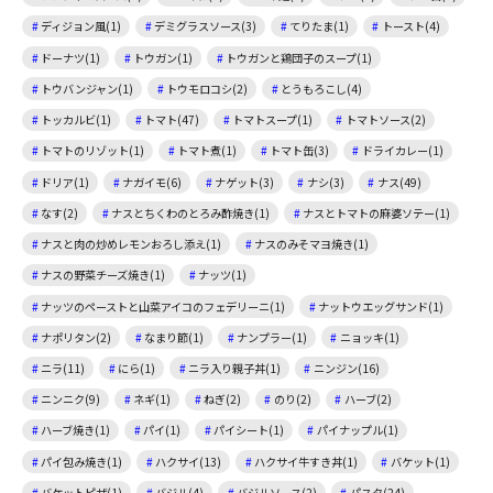
ディジョン風(1)
デミグラスソース(3)
てりたま(1)
トースト(4)
ドーナツ(1)
トウガン(1)
トウガンと鶏団子のスープ(1)
トウバンジャン(1)
トウモロコシ(2)
とうもろこし(4)
トッカルビ(1)
トマト(47)
トマトスープ(1)
トマトソース(2)
トマトのリゾット(1)
トマト煮(1)
トマト缶(3)
ドライカレー(1)
ドリア(1)
ナガイモ(6)
ナゲット(3)
ナシ(3)
ナス(49)
なす(2)
ナスとちくわのとろみ酢焼き(1)
ナスとトマトの麻婆ソテー(1)
ナスと肉の炒めレモンおろし添え(1)
ナスのみそマヨ焼き(1)
ナスの野菜チーズ焼き(1)
ナッツ(1)
ナッツのペーストと山菜アイコのフェデリーニ(1)
ナットウエッグサンド(1)
ナポリタン(2)
なまり節(1)
ナンプラー(1)
ニョッキ(1)
ニラ(11)
にら(1)
ニラ入り親子丼(1)
ニンジン(16)
ニンニク(9)
ネギ(1)
ねぎ(2)
のり(2)
ハーブ(2)
ハーブ焼き(1)
パイ(1)
パイシート(1)
パイナップル(1)
パイ包み焼き(1)
ハクサイ(13)
ハクサイ牛すき丼(1)
バケット(1)
バケットピザ(1)
バジル(4)
バジルソース(2)
パスタ(24)