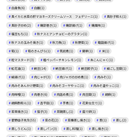
白身魚(6)
白飯(1)
真イカと水菜の肝マヨネーズクリームソース フェデリーニ(1)
真砂子和え(1)
真砂子炒め(2)
磯部巻き(1)
磯部揚げ(1)
磯風味(1)
福豆もち(1)
秋ナスとアンチョビーのグラタン(1)
秋ナスの玉みそ焼き(1)
秋刀魚(1)
秋野菜(1)
竜田揚げ(1)
筍(1)
筍のきんぴら(1)
筑前煮(1)
簡単(1)
米(1)
粒マスタード(3)
粗ペッパーチキンレモン(1)
糸こんにゃく(1)
紅花油(1)
納豆(14)
納豆揚げ(1)
納豆餃子(1)
絹ごし豆腐(1)
絹揚げ(1)
肉じゃが(3)
肉ジャガの炒め煮(1)
肉みそ(1)
肉みそあんかけ野菜(1)
肉みそゴーヤやっこ(1)
肉みそ温やっこ(1)
肉味噌(1)
肉巻き(6)
肉詰め煮(1)
肉豆腐(1)
胡麻(1)
胡麻酢和え(1)
舌平目(1)
芋煮(1)
花束仕立て(1)
若草焼き(1)
茄子(3)
茶碗蒸し(1)
茹で卵(1)
菅野由子先生(55)
菜の花(2)
菜種蒸し焼き(1)
葱(1)
蒸し(2)
蒸しうどん(1)
蒸しパン(3)
蒸し料理(1)
蒸し焼き(1)