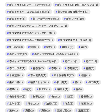
新ジャガイモのジャーマンポテト(1)
新ジャガイモの簡単牛乳キッシュ(1)
新じゃがとベーコンの真砂子炒め(1)
新ジャガの和風梅ポテト(1)
新じゃが芋(3)
新じゃが芋のサラダ(1)
新タマネギ(10)
新タマネギとジャパニーズペッパーフェデリーニ(1)
新タマネギと牛肉のチンジャオロース(1)
新タマネギと牛肉のみぞれ酢仕立て(1)
新タマネギのチーズ焼き(1)
新玉ねぎ(3)
旨辛(1)
昆布(1)
明太子(6)
春(2)
春キャベツ(12)
春キャベツと豚ばら肉のレンジ蒸し(1)
春キャベツと豚肉のウスターソース炒め(2)
春ニシン(1)
春ニラ(1)
春のサラダ(1)
春巻き(7)
春菊(1)
春野菜(3)
春雨(6)
木綿豆腐(1)
本木悦子先(1)
本木悦子先生(47)
枝豆(1)
柔らか煮(1)
柚子こしょう(1)
柳川風(1)
柿(1)
柿の種(1)
根菜(1)
桃(4)
桜エビ(1)
桜マス(1)
梅(9)
梅みそ炒め(1)
梅干し(2)
梅肉(1)
梨(2)
棒棒鶏(1)
水炊き(1)
汁もの(1)
油揚げ(6)
洋食(1)
浅漬け(1)
浅蜊(1)
海苔(2)
海鮮(2)
混ぜご飯(2)
温野菜(1)