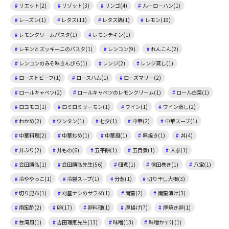
リエット(2)
リゾット(3)
リンゴ(4)
ルーローハン(1)
レーズン(1)
レタス(11)
レタス鍋(1)
レモン(19)
レモンクリームパスタ(1)
レモンチキン(1)
レモンとズッキーニのパスタ(1)
レンコン(9)
れんこん(2)
レンコンのみそ味きんぴら(1)
レンジ(2)
レンジ蒸し(1)
ローストビーフ(1)
ロースハム(1)
ローズマリー(2)
ロールキャベツ(2)
ロールキャベツのレモンクリーム(1)
ロール白菜(1)
ロコモコ(1)
ロミロミサーモン(1)
ワイン(1)
ワイン蒸し(2)
わかめ(2)
ワンタン(1)
七夕(1)
中華(2)
中華スープ(1)
中華料理(2)
中華炒め(1)
中華風(1)
串焼き(1)
丼(4)
丼ぶり(2)
丼もの(6)
五平餅(1)
五目煮(1)
人参(1)
会田勝弘(1)
会田勝弘先生(56)
佃煮(1)
信田巻き(1)
八宝(1)
冷ややっこ(1)
冷製スープ(1)
分葱(1)
切り干し大根(3)
切り昆布(1)
刈屋ナシのサラダ(1)
南蛮(2)
南蛮漬け(3)
南蛮酢(2)
卵(17)
卵料理(1)
厚揚げ(7)
厚焼き卵(1)
台湾風(1)
吉田理恵先生(13)
味噌(13)
味噌かす汁(1)