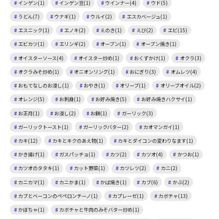
インゲン(1)
インゲン豆(1)
ウインナー(4)
ウド(5)
うどん(7)
ウナギ(1)
ウルイ(2)
エスカベージュ(1)
エスニック(1)
エノキ(2)
えのき(1)
えび(2)
エビ(15)
エビカツ(1)
エリンギ(2)
オーブン(1)
オーブン焼き(1)
オイスターソース(4)
オイスター炒め(1)
おくずかけ(1)
オクラ(3)
オクラみそ炒め(1)
オニオンリング(1)
おにぎり(3)
オムレツ(4)
おもてなしのお浸し(1)
おやき(1)
オリーブ(1)
オリーブオイル(2)
オレンジ(5)
お刺身(1)
お好み焼き(5)
お好み焼きハクサイ(1)
お正月(1)
お浸し(2)
お餅(1)
ガーリック(3)
ガーリックトースト(1)
ガーリックバター(2)
カオマンガイ(1)
カキ(12)
カキとキクのあえ物(1)
カキとダイコンの変わりなます(1)
かき揚げ(1)
ガスパッチョ(1)
カツ(2)
カツオ(4)
かつお(1)
カツオのタタキ(1)
カット野菜(1)
カツレツ(2)
カニ(2)
カニカマ(1)
カニかま(1)
かば焼き(1)
カブ(6)
かぶ(2)
カブとベーコンのペペロンチーノ(1)
カプレーゼ(1)
カボチャ(13)
かぼちゃ(1)
カボチャと牛肉のみそバター炒め(1)