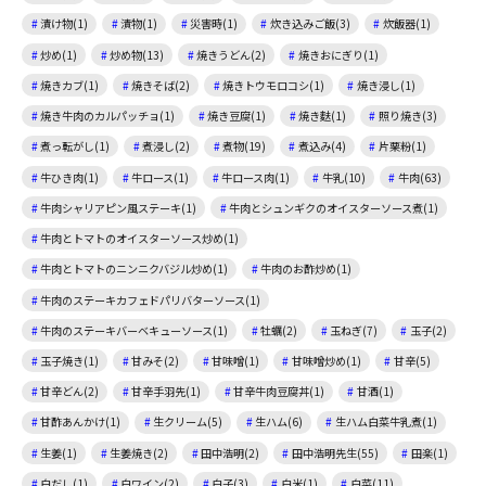
漬け物(1)
漬物(1)
災害時(1)
炊き込みご飯(3)
炊飯器(1)
炒め(1)
炒め物(13)
焼きうどん(2)
焼きおにぎり(1)
焼きカブ(1)
焼きそば(2)
焼きトウモロコシ(1)
焼き浸し(1)
焼き牛肉のカルパッチョ(1)
焼き豆腐(1)
焼き麩(1)
照り焼き(3)
煮っ転がし(1)
煮浸し(2)
煮物(19)
煮込み(4)
片栗粉(1)
牛ひき肉(1)
牛ロース(1)
牛ロース肉(1)
牛乳(10)
牛肉(63)
牛肉シャリアピン風ステーキ(1)
牛肉とシュンギクのオイスターソース煮(1)
牛肉とトマトのオイスターソース炒め(1)
牛肉とトマトのニンニクバジル炒め(1)
牛肉のお酢炒め(1)
牛肉のステーキカフェドパリバターソース(1)
牛肉のステーキバーベキューソース(1)
牡蠣(2)
玉ねぎ(7)
玉子(2)
玉子焼き(1)
甘みそ(2)
甘味噌(1)
甘味噌炒め(1)
甘辛(5)
甘辛どん(2)
甘辛手羽先(1)
甘辛牛肉豆腐丼(1)
甘酒(1)
甘酢あんかけ(1)
生クリーム(5)
生ハム(6)
生ハム白菜牛乳煮(1)
生姜(1)
生姜焼き(2)
田中浩明(2)
田中浩明先生(55)
田楽(1)
白だし(1)
白ワイン(2)
白子(3)
白米(1)
白菜(11)