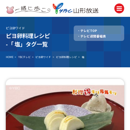
ピヨ卵ワイド
テレビTOP
テレビ
ピヨ卵料理レシピ
テレビ週間番組表
TV
-「
塩」タグ一覧
ラジオ
Radio
HOME
>
YBCテレビ
>
ピヨ卵ワイド
>
ピヨ卵料理レシピ
>
塩
ニュース
News
アナウンサー
Announcer
イベント
Event
試写会・プレゼント
Present