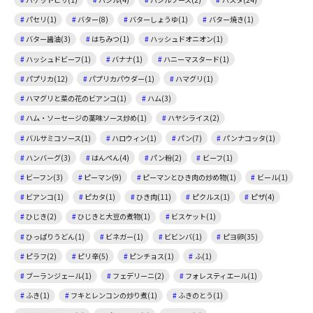
パセリ(1)
バター(8)
バターしょうゆ(1)
バター焼き(1)
バター醤油(3)
はちみつ(1)
ハッシュドオニオン(1)
ハッシュドビーフ(1)
バナナ(1)
ハニーマスタード(1)
パプリカ(12)
パプリカパウダー(1)
ハマグリ(1)
ハマグリと菜の花のビアンコ(1)
ハム(3)
ハム・ソーセージの薬味ソース炒め(1)
ハヤシライス(2)
バルサミコソース(1)
ハロウィン(1)
パン(7)
パンナコッタ(1)
ハンバーグ(3)
はんぺん(4)
パン粉(2)
ビーフ(1)
ビーフン(3)
ピーマン(9)
ピーマンとひき肉の炒め物(1)
ビール(1)
ビアンコ(1)
ピカタ(1)
ひき肉(11)
ピクルス(1)
ピザ(4)
ひじき(2)
ひじきと大豆の煮物(1)
ビスケット(1)
ひっぱりうどん(1)
ビネガー(1)
ビビンバ(1)
ピヨ卵(35)
ピラフ(2)
ピリ辛(5)
ピンチョス(1)
ふ(1)
ブーランジェール(1)
フェデリーニ(2)
フォレスティエール(1)
ふき(1)
フキとレンコンの炒り煮(1)
ふきのとう(1)