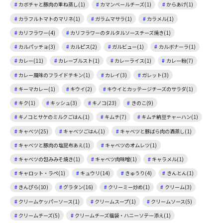
カボチャと豚肉の重ね蒸し(1)
カマンベールチーズ(1)
からあげ(1)
カラフルトマトのマリネ(1)
ガラムマサラ(1)
カラメル(1)
カリフラワー(4)
カリフラワーのタルタルソースチーズ焼き(1)
カルパッチョ(3)
カルピス(2)
ガルビュー(1)
カルボナーラ(1)
カレー(11)
カレーブルスト(1)
カレーライス(1)
カレー粉(7)
カレー風味のフライドチキン(1)
カレイ(3)
ガレット(3)
キーマカレー(1)
キウイ(2)
キウイとカッテージチーズのサラダ(1)
キク(1)
キッシュ(3)
キノコ(23)
きのこ(9)
キノコとサケのミルクごはん(1)
キムチ(7)
キムチ納豆チャーハン(1)
キャベツ(25)
キャベツごはん(1)
キャベツと豚ばら肉の酒蒸し(1)
キャベツと豚肉の塩昆布あえ(1)
キャベツのオムレツ(1)
キャベツの包みみそ焼き(1)
キャベツ肉味噌(1)
キャラメル(1)
キャロット・ラペ(1)
キュウリ(14)
きゅうり(4)
きんとん(1)
きんぴら(10)
グラタン(16)
クリーミー炒め(1)
クリーム(3)
クリームケッパーソース(1)
クリームスープ(1)
クリームソース(5)
クリームチーズ(5)
クリームチーズ福袋・ハニーソテー添え(1)