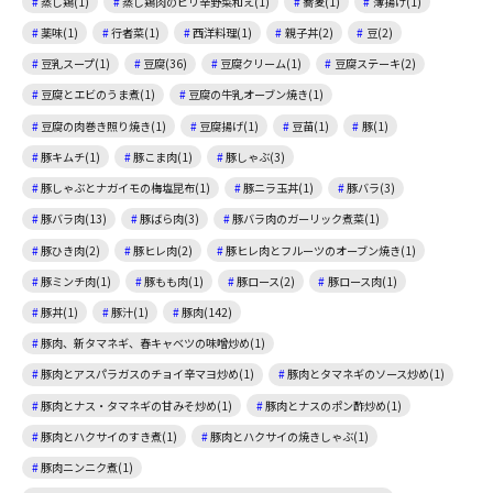
蒸し鶏(1)
蒸し鶏肉のピリ辛野菜和え(1)
蕎麦(1)
薄揚げ(1)
薬味(1)
行者菜(1)
西洋料理(1)
親子丼(2)
豆(2)
豆乳スープ(1)
豆腐(36)
豆腐クリーム(1)
豆腐ステーキ(2)
豆腐とエビのうま煮(1)
豆腐の牛乳オーブン焼き(1)
豆腐の肉巻き照り焼き(1)
豆腐揚げ(1)
豆苗(1)
豚(1)
豚キムチ(1)
豚こま肉(1)
豚しゃぶ(3)
豚しゃぶとナガイモの梅塩昆布(1)
豚ニラ玉丼(1)
豚バラ(3)
豚バラ肉(13)
豚ばら肉(3)
豚バラ肉のガーリック煮菜(1)
豚ひき肉(2)
豚ヒレ肉(2)
豚ヒレ肉とフルーツのオーブン焼き(1)
豚ミンチ肉(1)
豚もも肉(1)
豚ロース(2)
豚ロース肉(1)
豚丼(1)
豚汁(1)
豚肉(142)
豚肉、新タマネギ、春キャベツの味噌炒め(1)
豚肉とアスパラガスのチョイ辛マヨ炒め(1)
豚肉とタマネギのソース炒め(1)
豚肉とナス・タマネギの甘みそ炒め(1)
豚肉とナスのポン酢炒め(1)
豚肉とハクサイのすき煮(1)
豚肉とハクサイの焼きしゃぶ(1)
豚肉ニンニク煮(1)