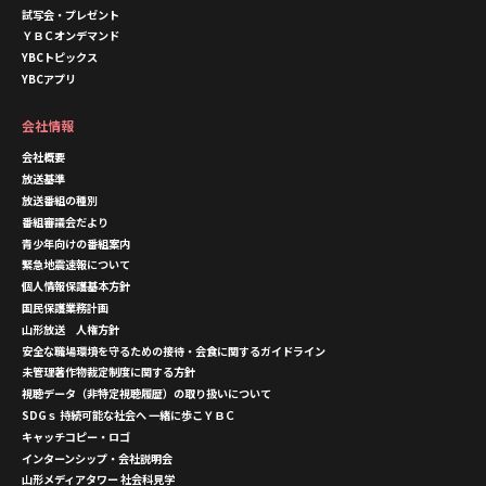
試写会・プレゼント
ＹＢＣオンデマンド
YBCトピックス
YBCアプリ
会社情報
会社概要
放送基準
放送番組の種別
番組審議会だより
青少年向けの番組案内
緊急地震速報について
個人情報保護基本方針
国民保護業務計画
山形放送 人権方針
安全な職場環境を守るための接待・会食に関するガイドライン
未管理著作物裁定制度に関する方針
視聴データ（非特定視聴履歴）の取り扱いについて
SDGｓ 持続可能な社会へ 一緒に歩こＹＢＣ
キャッチコピー・ロゴ
インターンシップ・会社説明会
山形メディアタワー 社会科見学