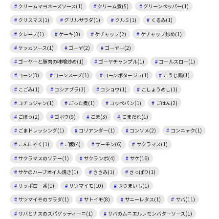
クリームマヨネーズソース(1)
クリーム煮(5)
グリーンペッパー(1)
クリスマス(1)
グリルサラダ(1)
クルミ(1)
くるみ(1)
クレープ(1)
ケーキ(3)
ケチャップ(2)
ケチャップ炒め(1)
ケッカソース(1)
ゴーヤ(2)
ゴーヤー(2)
ゴーヤーと豚肉の味噌炒め(1)
ゴーヤチャンプル(1)
コールスロー(1)
コーン(3)
コーンスープ(1)
コーンポタージュ(1)
こうじ鍋(1)
こごみ(1)
コシアブラ(3)
コショウ(1)
こしょうめし(1)
コチュジャン(1)
ごった煮(1)
コッペパン(1)
ごはん(2)
ごぼう(2)
ゴボウ(9)
ごま(3)
ごまだれ(1)
ごまドレッシング(1)
コリアンダー(1)
コンソメ(2)
コンニャク(1)
こんにゃく(1)
ご飯(4)
サーモン(6)
サクラマス(1)
サクラマスのソテー(1)
サクランボ(4)
サケ(16)
サケのハーブオイル焼き(1)
ささみ(1)
さっぱり(1)
サッポロ一番(1)
サツマイモ(10)
さつまいも(1)
サツマイモのサラダ(1)
サトイモ(8)
サニーレタス(1)
サバ(11)
サバとナスのスパゲッティーニ(1)
サバのムニエルレモンバターソース(1)