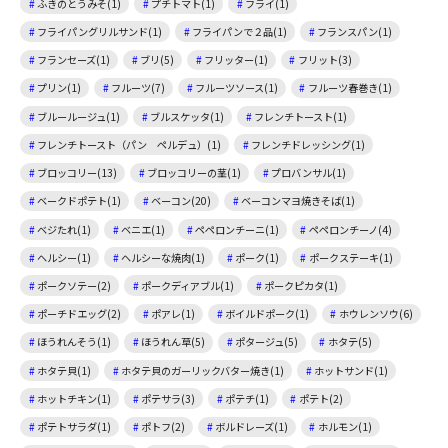
ふきのとうみそ(1)
プチトマト(1)
フライ(1)
フライパングリルサンド(1)
フライパンで２品(1)
フランスパン(1)
フランセーズ(1)
ブリ(5)
フリッター(1)
フリット(3)
プリン(1)
フルーツ(7)
フルーツソース(1)
フルーツ春巻き(1)
ブルールージュ(1)
ブルスケッタ(1)
フレンチトースト(1)
フレンチトースト（パン ペルデュ）(1)
フレンチドレッシング(1)
ブロッコリー(13)
ブロッコリーの茎(1)
プロバンサル(1)
ベークドポテト(1)
ベーコン(20)
ベーコンマヨ焼きそば(1)
ベジたれ(1)
ベニエ(1)
ペペロンチーニ(1)
ペペロンチーノ(4)
ヘルシー(1)
ヘルシーな焼肉(1)
ポーク(1)
ポークステーキ(1)
ポークソテー(2)
ポークディアブル(1)
ポークピカタ(1)
ポーチドエッグ(2)
ポアレ(1)
ボイルドポーク(1)
ホウレンソウ(6)
ほうれんそう(1)
ほうれん草(5)
ポタージュ(5)
ホタテ(5)
ホタテ貝(1)
ホタテ貝のガーリックバター焼き(1)
ホットサンド(1)
ホットチキン(1)
ポテサラ(3)
ポテチ(1)
ポテト(2)
ポテトサラダ(1)
ポトフ(2)
ボルドレーズ(1)
ホルモン(1)