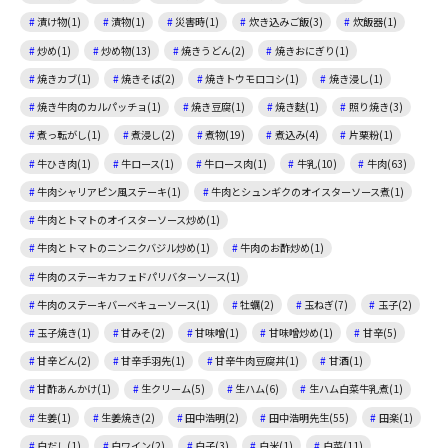
漬け物(1)
漬物(1)
災害時(1)
炊き込みご飯(3)
炊飯器(1)
炒め(1)
炒め物(13)
焼きうどん(2)
焼きおにぎり(1)
焼きカブ(1)
焼きそば(2)
焼きトウモロコシ(1)
焼き浸し(1)
焼き牛肉のカルパッチョ(1)
焼き豆腐(1)
焼き麩(1)
照り焼き(3)
煮っ転がし(1)
煮浸し(2)
煮物(19)
煮込み(4)
片栗粉(1)
牛ひき肉(1)
牛ロース(1)
牛ロース肉(1)
牛乳(10)
牛肉(63)
牛肉シャリアピン風ステーキ(1)
牛肉とシュンギクのオイスターソース煮(1)
牛肉とトマトのオイスターソース炒め(1)
牛肉とトマトのニンニクバジル炒め(1)
牛肉のお酢炒め(1)
牛肉のステーキカフェドパリバターソース(1)
牛肉のステーキバーベキューソース(1)
牡蠣(2)
玉ねぎ(7)
玉子(2)
玉子焼き(1)
甘みそ(2)
甘味噌(1)
甘味噌炒め(1)
甘辛(5)
甘辛どん(2)
甘辛手羽先(1)
甘辛牛肉豆腐丼(1)
甘酒(1)
甘酢あんかけ(1)
生クリーム(5)
生ハム(6)
生ハム白菜牛乳煮(1)
生姜(1)
生姜焼き(2)
田中浩明(2)
田中浩明先生(55)
田楽(1)
白だし(1)
白ワイン(2)
白子(3)
白米(1)
白菜(11)