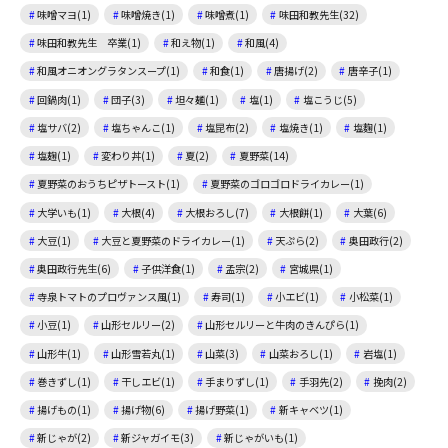
味噌マヨ(1)
味噌焼き(1)
味噌煮(1)
味田和教先生(32)
味田和教先生 卒業(1)
和え物(1)
和風(4)
和風オニオングラタンスープ(1)
和食(1)
唐揚げ(2)
唐辛子(1)
回鍋肉(1)
団子(3)
坦々麺(1)
塩(1)
塩こうじ(5)
塩サバ(2)
塩ちゃんこ(1)
塩昆布(2)
塩焼き(1)
塩麴(1)
塩麹(1)
変わり丼(1)
夏(2)
夏野菜(14)
夏野菜のおうちピザトースト(1)
夏野菜のゴロゴロドライカレー(1)
大学いも(1)
大根(4)
大根おろし(7)
大根餅(1)
大葉(6)
大豆(1)
大豆と夏野菜のドライカレー(1)
天ぷら(2)
奥田政行(2)
奥田政行先生(6)
子供洋食(1)
孟宗(2)
宮城県(1)
寺泉トマトのプロヴァンス風(1)
寿司(1)
小エビ(1)
小松菜(1)
小豆(1)
山形セルリー(2)
山形セルリーと牛肉のきんぴら(1)
山形牛(1)
山形雪若丸(1)
山菜(3)
山菜おろし(1)
岩塩(1)
巻きずし(1)
干しエビ(1)
手まりずし(1)
手羽先(2)
挽肉(2)
揚げもの(1)
揚げ物(6)
揚げ野菜(1)
新キャベツ(1)
新じゃが(2)
新ジャガイモ(3)
新じゃがいも(1)