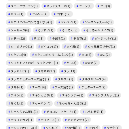
スモークサーモン(1)
スライスチーズ(1)
セージ(1)
セリ(3)
ゼリー(1)
セルリー(4)
セロリ(12)
セロリとベーコンのきんぴら(1)
せんべい(1)
ソースシャスール(1)
ソーセージ(6)
ぞうすい(1)
そうめん(5)
そうめんリメイク(1)
ソテー(22)
そば(3)
そぼろ(1)
そら豆(1)
ダージーパイ(1)
ターメリック(1)
ダイコン(17)
タイ風(1)
タイ風春雨サラダ(1)
タケノコ(4)
タケノコのクリームパスタ(1)
タコ(4)
たこ(2)
タコとトマトのガーリックソテー(1)
だし(3)
たたき(2)
ダッカルビ(1)
タマネギ(27)
タラ(13)
タラのチェダーチーズ焼き(1)
タルタル(1)
タルタルソース(4)
タルト(1)
チーズ(36)
チーズ焼き(1)
チェダーチーズ(2)
チキン(5)
チキンカピタ(1)
チキンソテー(1)
チキンフリカッセ(1)
ちくわ(5)
チャーハン(4)
ちゃんちゃん焼き(1)
ちゃんちゃん蒸し(1)
チョコレートケーキ(1)
ちらし寿司(1)
チリコンカン(1)
チリソース(1)
チンゲンサイ(2)
チンジャオロース(1)
つくね(3)
つけ麺(1)
ツナ(2)
ツナ缶(1)