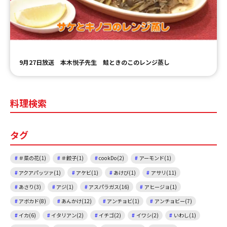
ＹＢＣオンデマンド
やまがた情熱市場
9月27日放送 本木悦子先生 鮭ときのこのレンジ蒸し
料理検索
タグ
＃菜の花(1)
＃餃子(1)
cookDo(2)
アーモンド(1)
アクアパッツァ(1)
アケビ(1)
あけび(1)
アサリ(11)
あさり(3)
アジ(1)
アスパラガス(16)
アヒージョ(1)
アボカド(8)
あんかけ(12)
アンチョビ(1)
アンチョビー(7)
イカ(6)
イタリアン(2)
イチゴ(2)
イワシ(2)
いわし(1)