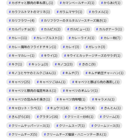
カボチャと豚肉の重ね蒸し(1)
カマンベールチーズ(1)
からあげ(1)
カラフルトマトのマリネ(1)
ガラムマサラ(1)
カラメル(1)
カリフラワー(4)
カリフラワーのタルタルソースチーズ焼き(1)
カルパッチョ(3)
カルピス(2)
ガルビュー(1)
カルボナーラ(1)
カレー(11)
カレーブルスト(1)
カレーライス(1)
カレー粉(7)
カレー風味のフライドチキン(1)
カレイ(3)
ガレット(3)
キーマカレー(1)
キウイ(2)
キウイとカッテージチーズのサラダ(1)
キク(1)
キッシュ(3)
キノコ(23)
きのこ(9)
キノコとサケのミルクごはん(1)
キムチ(7)
キムチ納豆チャーハン(1)
キャベツ(25)
キャベツごはん(1)
キャベツと豚ばら肉の酒蒸し(1)
キャベツと豚肉の塩昆布あえ(1)
キャベツのオムレツ(1)
キャベツの包みみそ焼き(1)
キャベツ肉味噌(1)
キャラメル(1)
キャロット・ラペ(1)
キュウリ(14)
きゅうり(4)
きんとん(1)
きんぴら(10)
グラタン(16)
クリーミー炒め(1)
クリーム(3)
クリームケッパーソース(1)
クリームスープ(1)
クリームソース(5)
クリームチーズ(5)
クリームチーズ福袋・ハニーソテー添え(1)