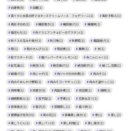
白身魚(6)
白飯(1)
真イカと水菜の肝マヨネーズクリームソース フェデリーニ(1)
真砂子和え(1)
真砂子炒め(2)
磯部巻き(1)
磯部揚げ(1)
磯風味(1)
福豆もち(1)
秋ナスとアンチョビーのグラタン(1)
秋ナスの玉みそ焼き(1)
秋刀魚(1)
秋野菜(1)
竜田揚げ(1)
筍(1)
筍のきんぴら(1)
筑前煮(1)
簡単(1)
米(1)
粒マスタード(3)
粗ペッパーチキンレモン(1)
糸こんにゃく(1)
紅花油(1)
納豆(14)
納豆揚げ(1)
納豆餃子(1)
絹ごし豆腐(1)
絹揚げ(1)
肉じゃが(3)
肉ジャガの炒め煮(1)
肉みそ(1)
肉みそあんかけ野菜(1)
肉みそゴーヤやっこ(1)
肉みそ温やっこ(1)
肉味噌(1)
肉巻き(6)
肉詰め煮(1)
肉豆腐(1)
胡麻(1)
胡麻酢和え(1)
舌平目(1)
芋煮(1)
花束仕立て(1)
若草焼き(1)
茄子(3)
茶碗蒸し(1)
茹で卵(1)
菅野由子先生(55)
菜の花(2)
菜種蒸し焼き(1)
葱(1)
蒸し(2)
蒸しうどん(1)
蒸しパン(3)
蒸し料理(1)
蒸し焼き(1)