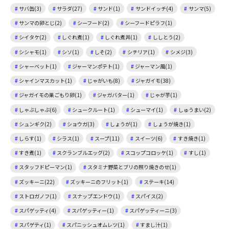
サバ缶(3)
サラダ(27)
サンド(1)
サンドイッチ(4)
サンマ(5)
サンマの卵とじ(2)
シーフード(2)
シーフードピラフ(1)
シイタケ(2)
しぐれ煮(1)
しぐれ煮丼(1)
ししとう(2)
シシャモ(1)
シソ(1)
しそ(2)
シチリア(1)
シメジ(3)
シャーベット(1)
ジャーマンポテト(1)
ジャーマン風(1)
シャインマスカット(1)
じゃがいも(8)
ジャガイモ(38)
ジャガイモの巣ごもり卵(1)
ジャガバター(1)
じゃが芋(1)
しゃぶしゃぶ(6)
シュークルート(1)
シューマイ(1)
しゅうまい(2)
シュンギク(2)
ショウガ(3)
しょうが(1)
しょうが焼き(1)
しらす(1)
シラス(1)
スープ(11)
スイーツ(6)
すき焼き(1)
すき煮(1)
スクランブルエッグ(2)
スコップコロッケ(1)
すし(1)
スタッフドピーマン(1)
スタミナ野菜とブリの照り焼きのせ(1)
ズッキーニ(22)
ズッキーニのフリット(1)
ステーキ(14)
ストロガノフ(1)
スナップエンドウ(1)
スパイス(2)
スパゲッティ(4)
スパゲッティー(1)
スパゲッティーニ(3)
スパゲティ(1)
スパニッシュオムレツ(1)
すまし汁(1)