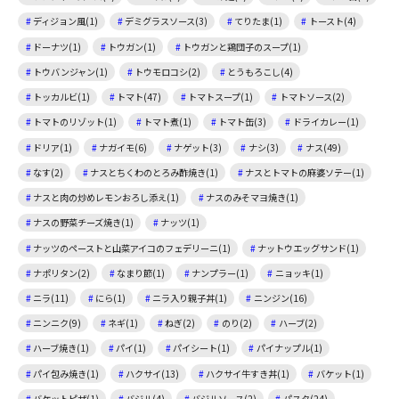
ディジョン風(1)
デミグラスソース(3)
てりたま(1)
トースト(4)
ドーナツ(1)
トウガン(1)
トウガンと鶏団子のスープ(1)
トウバンジャン(1)
トウモロコシ(2)
とうもろこし(4)
トッカルビ(1)
トマト(47)
トマトスープ(1)
トマトソース(2)
トマトのリゾット(1)
トマト煮(1)
トマト缶(3)
ドライカレー(1)
ドリア(1)
ナガイモ(6)
ナゲット(3)
ナシ(3)
ナス(49)
なす(2)
ナスとちくわのとろみ酢焼き(1)
ナスとトマトの麻婆ソテー(1)
ナスと肉の炒めレモンおろし添え(1)
ナスのみそマヨ焼き(1)
ナスの野菜チーズ焼き(1)
ナッツ(1)
ナッツのペーストと山菜アイコのフェデリーニ(1)
ナットウエッグサンド(1)
ナポリタン(2)
なまり節(1)
ナンプラー(1)
ニョッキ(1)
ニラ(11)
にら(1)
ニラ入り親子丼(1)
ニンジン(16)
ニンニク(9)
ネギ(1)
ねぎ(2)
のり(2)
ハーブ(2)
ハーブ焼き(1)
パイ(1)
パイシート(1)
パイナップル(1)
パイ包み焼き(1)
ハクサイ(13)
ハクサイ牛すき丼(1)
バケット(1)
バケットピザ(1)
バジル(4)
バジルソース(2)
パスタ(24)