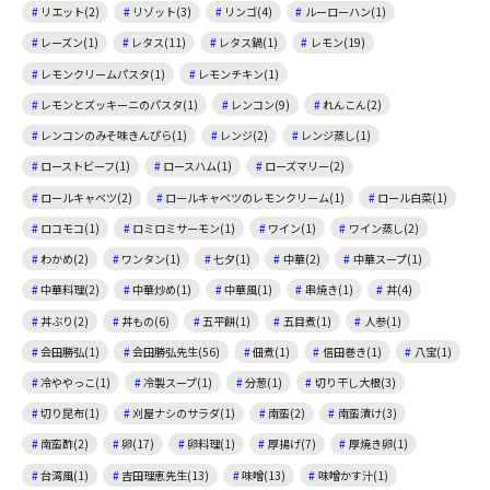
リエット(2)
リゾット(3)
リンゴ(4)
ルーローハン(1)
レーズン(1)
レタス(11)
レタス鍋(1)
レモン(19)
レモンクリームパスタ(1)
レモンチキン(1)
レモンとズッキーニのパスタ(1)
レンコン(9)
れんこん(2)
レンコンのみそ味きんぴら(1)
レンジ(2)
レンジ蒸し(1)
ローストビーフ(1)
ロースハム(1)
ローズマリー(2)
ロールキャベツ(2)
ロールキャベツのレモンクリーム(1)
ロール白菜(1)
ロコモコ(1)
ロミロミサーモン(1)
ワイン(1)
ワイン蒸し(2)
わかめ(2)
ワンタン(1)
七夕(1)
中華(2)
中華スープ(1)
中華料理(2)
中華炒め(1)
中華風(1)
串焼き(1)
丼(4)
丼ぶり(2)
丼もの(6)
五平餅(1)
五目煮(1)
人参(1)
会田勝弘(1)
会田勝弘先生(56)
佃煮(1)
信田巻き(1)
八宝(1)
冷ややっこ(1)
冷製スープ(1)
分葱(1)
切り干し大根(3)
切り昆布(1)
刈屋ナシのサラダ(1)
南蛮(2)
南蛮漬け(3)
南蛮酢(2)
卵(17)
卵料理(1)
厚揚げ(7)
厚焼き卵(1)
台湾風(1)
吉田理恵先生(13)
味噌(13)
味噌かす汁(1)