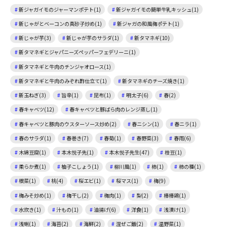
新ジャガイモのジャーマンポテト(1)
新ジャガイモの簡単牛乳キッシュ(1)
新じゃがとベーコンの真砂子炒め(1)
新ジャガの和風梅ポテト(1)
新じゃが芋(3)
新じゃが芋のサラダ(1)
新タマネギ(10)
新タマネギとジャパニーズペッパーフェデリーニ(1)
新タマネギと牛肉のチンジャオロース(1)
新タマネギと牛肉のみぞれ酢仕立て(1)
新タマネギのチーズ焼き(1)
新玉ねぎ(3)
旨辛(1)
昆布(1)
明太子(6)
春(2)
春キャベツ(12)
春キャベツと豚ばら肉のレンジ蒸し(1)
春キャベツと豚肉のウスターソース炒め(2)
春ニシン(1)
春ニラ(1)
春のサラダ(1)
春巻き(7)
春菊(1)
春野菜(3)
春雨(6)
木綿豆腐(1)
本木悦子先(1)
本木悦子先生(47)
枝豆(1)
柔らか煮(1)
柚子こしょう(1)
柳川風(1)
柿(1)
柿の種(1)
根菜(1)
桃(4)
桜エビ(1)
桜マス(1)
梅(9)
梅みそ炒め(1)
梅干し(2)
梅肉(1)
梨(2)
棒棒鶏(1)
水炊き(1)
汁もの(1)
油揚げ(6)
洋食(1)
浅漬け(1)
浅蜊(1)
海苔(2)
海鮮(2)
混ぜご飯(2)
温野菜(1)