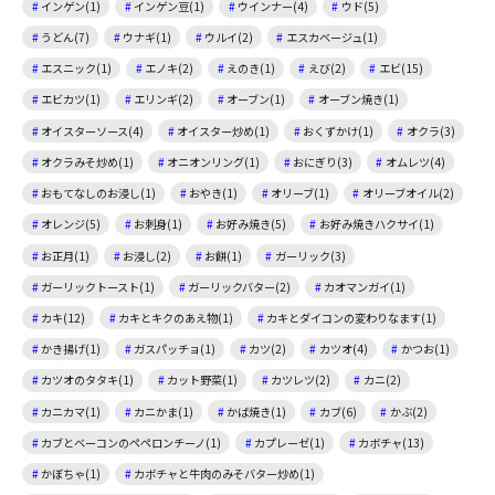
インゲン(1)
インゲン豆(1)
ウインナー(4)
ウド(5)
うどん(7)
ウナギ(1)
ウルイ(2)
エスカベージュ(1)
エスニック(1)
エノキ(2)
えのき(1)
えび(2)
エビ(15)
エビカツ(1)
エリンギ(2)
オーブン(1)
オーブン焼き(1)
オイスターソース(4)
オイスター炒め(1)
おくずかけ(1)
オクラ(3)
オクラみそ炒め(1)
オニオンリング(1)
おにぎり(3)
オムレツ(4)
おもてなしのお浸し(1)
おやき(1)
オリーブ(1)
オリーブオイル(2)
オレンジ(5)
お刺身(1)
お好み焼き(5)
お好み焼きハクサイ(1)
お正月(1)
お浸し(2)
お餅(1)
ガーリック(3)
ガーリックトースト(1)
ガーリックバター(2)
カオマンガイ(1)
カキ(12)
カキとキクのあえ物(1)
カキとダイコンの変わりなます(1)
かき揚げ(1)
ガスパッチョ(1)
カツ(2)
カツオ(4)
かつお(1)
カツオのタタキ(1)
カット野菜(1)
カツレツ(2)
カニ(2)
カニカマ(1)
カニかま(1)
かば焼き(1)
カブ(6)
かぶ(2)
カブとベーコンのペペロンチーノ(1)
カプレーゼ(1)
カボチャ(13)
かぼちゃ(1)
カボチャと牛肉のみそバター炒め(1)