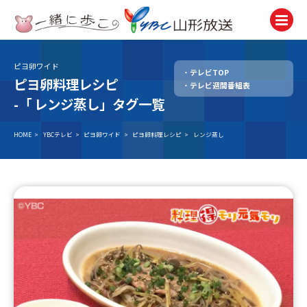
ピヨ卵ワイド
テレビTOP
テレビ
ピヨ卵料理レシピ
テレビ週間番組表
TV
-「
レンジ蒸し」タグ一覧
ラジオ
Radio
HOME
>
YBCテレビ
>
ピヨ卵ワイド
>
ピヨ卵料理レシピ
>
レンジ蒸し
ニュース
News
アナウンサー
Announcer
イベント
Event
試写会・プレゼント
Present