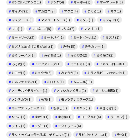
ボンゴレビアンコ(1)
ポン酢(4)
マーボー(1)
マーマレード(1)
マイタケ(3)
マカロニ(2)
マグロ(4)
まぐろ(1)
マス(1)
マスタード(5)
マスタードソース(1)
マダラ(1)
マフィン(1)
マヨ(1)
マヨネーズ(8)
マリネ(7)
マンゴー(1)
ミートソース(3)
ミートパイ(1)
ミートボール(1)
ミズナ(1)
ミズナと油揚げの煮びたし(1)
みそ(15)
みそカレー(1)
みそラーメン(1)
みぞれ煮(1)
みそ炒め(2)
みそ焼き(2)
みそ煮(1)
ミックスチーズ(1)
ミニトマト(3)
ミネストローネ(1)
ミモザ(1)
ミョウガ(6)
みょうが(1)
ミラノ風ビーフカツレツ(1)
ミルファンティ(1)
ミロトン(1)
ムニエル(10)
メーテルドテルバター(1)
メキシカンピラフ(1)
メキシコ料理(1)
メンチカツ(1)
もち(1)
モッツアレラチーズ(1)
モッツァレラチーズ(1)
もやし(5)
モヤシ(1)
やきそば(1)
やっこ(1)
ゆかり(1)
ゆき菜(1)
ヨーグルト(4)
ラーメン(1)
ライス(1)
ラグー(1)
ラタトゥイユ(4)
ラタトゥイユで食べるポーチドエッグ(1)
ラビゴットソース(1)
ラペ(1)