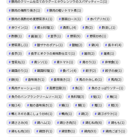
豚肉のクリーム仕立てのラグーとホウレンソウのスパゲッティーニ(1)
豚肉の梅照り焼き(1)
豚肉の軽いトマト煮(1)
豚肉の黒酢炒め夏野菜添え(1)
豚肩ロース(1)
赤パプリカ(1)
赤ワイン(1)
郷土料理(1)
酒蒸し(4)
酢(2)
酢浸し(1)
酢豚(1)
醤油(1)
里芋(1)
野菜(9)
野菜炒め(1)
野菜蒸し(1)
銀ザケのポアレ(1)
銀鮭(2)
鍋(4)
長ネギ(4)
長芋(3)
長芋とオクラの美味酢仕立て(1)
雑炊(2)
雑煮(1)
雪若丸(1)
青シソ(1)
青トマト(1)
青のり(1)
非常食(1)
韓国のり(1)
韓国料理(1)
食パン(4)
餃子(2)
餃子の皮(1)
餅(6)
香味焼き(1)
香草焼き(1)
馬のかみしめ(1)
馬肉(2)
馬肉チャーシュー(1)
高野豆腐(3)
魚(2)
魚のさっぱりソテー(1)
魚介のバンブランクリームソース(1)
魚料理(3)
鮎(1)
鮪(1)
鮭(14)
鮭の香味焼き(1)
鯖(1)
鯛(1)
鰹(1)
鱈(3)
鴨とネギの黒こしょう炒め(1)
鴨肉(1)
鶏(2)
鶏ゴボウ汁(1)
鶏ささみ(4)
鶏ハム(1)
鶏ひき肉(5)
鶏むね肉(6)
鶏もも(1)
鶏もも肉(10)
鶏団子(1)
鶏甘酢(1)
鶏肉(93)
鶏肉ごぼう(1)