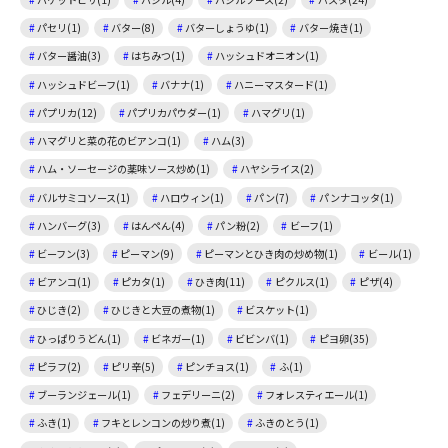
パセリ(1)
バター(8)
バターしょうゆ(1)
バター焼き(1)
バター醤油(3)
はちみつ(1)
ハッシュドオニオン(1)
ハッシュドビーフ(1)
バナナ(1)
ハニーマスタード(1)
パプリカ(12)
パプリカパウダー(1)
ハマグリ(1)
ハマグリと菜の花のビアンコ(1)
ハム(3)
ハム・ソーセージの薬味ソース炒め(1)
ハヤシライス(2)
バルサミコソース(1)
ハロウィン(1)
パン(7)
パンナコッタ(1)
ハンバーグ(3)
はんぺん(4)
パン粉(2)
ビーフ(1)
ビーフン(3)
ピーマン(9)
ピーマンとひき肉の炒め物(1)
ビール(1)
ビアンコ(1)
ピカタ(1)
ひき肉(11)
ピクルス(1)
ピザ(4)
ひじき(2)
ひじきと大豆の煮物(1)
ビスケット(1)
ひっぱりうどん(1)
ビネガー(1)
ビビンバ(1)
ピヨ卵(35)
ピラフ(2)
ピリ辛(5)
ピンチョス(1)
ふ(1)
ブーランジェール(1)
フェデリーニ(2)
フォレスティエール(1)
ふき(1)
フキとレンコンの炒り煮(1)
ふきのとう(1)